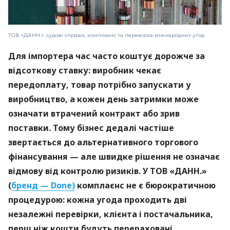
ТОВ «ДАНН.»: судові справи, комплаєнс та перевірка міжнародних угод
Для імпортера час часто коштує дорожче за
відсоткову ставку: виробник чекає
передоплату, товар потрібно запускати у
виробництво, а кожен день затримки може
означати втрачений контракт або зрив
поставки. Тому бізнес дедалі частіше
звертається до альтернативного торгового
фінансування — але швидке рішення не означає
відмову від контролю ризиків. У ТОВ «ДАНН.»
(
бренд — Done)
комплаєнс не є бюрократичною
процедурою: кожна угода проходить дві
незалежні перевірки, клієнта і постачальника,
перш ніж кошти будуть перераховані.