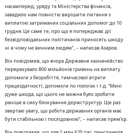
насамперед, уряду та Міністерства фінансів,
завадило нам повністю вирішити питання з
виплатою затриманих соціальних допомог до 10
грудня. Це саме те, про що я попереджав: дії
безвідповідальних політиканів приносять шкоду
ні в чому не винним людям”, – написав Азаров.
Він повідомив, що вчора Державне казначейство
перерахувало 800 мільйонів гривень на виплату
допомоги з безробіття, тимчасової втрати
працездатності, допомоги по пологах і т.д. “Мені
дуже шкода, що цього не можна було зробити
раніше в силу блокування держструктур. Ще раз
звертаю увагу, що робота державних органів має
бути стабільною і послідовною”, – написав прем’єр.
Він повідомив, що для 1 млн 620 тис. пенсіонерів,