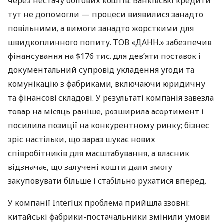
через нестачу обігових коштів. Банківські кредити
тут не допомогли — процеси виявилися занадто
повільними, а вимоги занадто жорсткими для
швидкоплинного попиту. ТОВ «ДАНН.» забезпечив
фінансування на $176 тис. для дев’яти поставок і
документальний супровід укладення угоди та
комунікацію з фабриками, включаючи юридичну
та фінансові складові. У результаті компанія завезла
товар на місяць раніше, розширила асортимент і
посилила позиції на конкурентному ринку; бізнес
зріс настільки, що зараз шукає нових
співробітників для масштабування, а власник
відзначає, що залучені кошти дали змогу
закуповувати більше і стабільно рухатися вперед.
У компанії Interlux проблема прийшла ззовні:
китайські фабрики-постачальники змінили умови