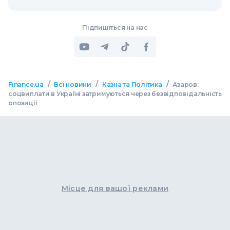
Підпишіться на нас
/
/
/
Finance.ua
Всі новини
Казна та Політика
Азаров:
соцвиплати в Україні затримуються через безвідповідальність
опозиції
Місце для вашої реклами