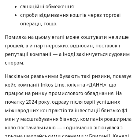
санкційні обмеження;
спроби відмивання коштів через торгові
операції, тощо.
Помилка на цьому етапі може коштувати не лише
грошей, а й партнерських відносин, поставок і
репутації компанії — а іноді закінчується судовим
спором.
Наскільки реальними бувають такі ризики, показує
кейс компанії Inkos Line, клієнта «ДАНН.», що
працює на ринку промислового обладнання. На
початку 2024 року, одразу після серії успішних
міжнародних контрактів та інвестиції близько $1
млн у масштабування бізнесу, компанія розширила
коло постачальників — і одночасно зіткнулася з
трьома шахрайськими схемами у Британії, Канаді