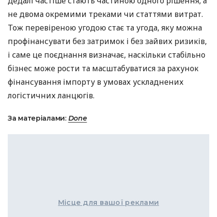
дедалі частіше стають частиною одного рішення, а
не двома окремими треками чи статтями витрат.
Тож перевіреною угодою стає та угода, яку можна
профінансувати без затримок і без зайвих ризиків,
і саме це поєднання визначає, наскільки стабільно
бізнес може рости та масштабуватися за рахунок
фінансування імпорту в умовах ускладнених
логістичних ланцюгів.
За матеріалами:
Done
Місце для вашої реклами