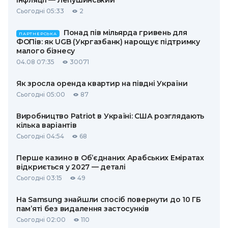
інфляції — Лепушинський
Сьогодні 05:33
2
Понад пів мільярда гривень для
ПАРТНЕРСЬКА
ФОПів: як UGB (Укргазбанк) нарощує підтримку
малого бізнесу
04.08 07:35
30071
Як зросла оренда квартир на півдні України
Сьогодні 05:00
87
Виробництво Patriot в Україні: США розглядають
кілька варіантів
Сьогодні 04:54
68
Перше казино в Об’єднаних Арабських Еміратах
відкриється у 2027 — деталі
Сьогодні 03:15
49
На Samsung знайшли спосіб повернути до 10 ГБ
пам’яті без видалення застосунків
Сьогодні 02:00
110