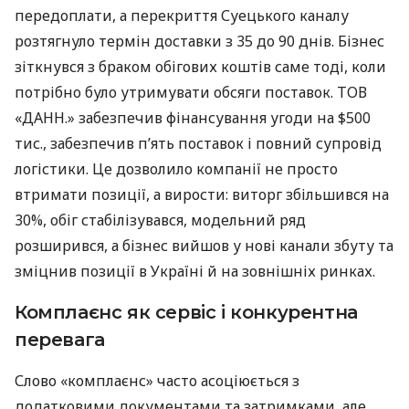
передоплати, а перекриття Суецького каналу
розтягнуло термін доставки з 35 до 90 днів. Бізнес
зіткнувся з браком обігових коштів саме тоді, коли
потрібно було утримувати обсяги поставок. ТОВ
«ДАНН.» забезпечив фінансування угоди на $500
тис., забезпечив п’ять поставок і повний супровід
логістики. Це дозволило компанії не просто
втримати позиції, а вирости: виторг збільшився на
30%, обіг стабілізувався, модельний ряд
розширився, а бізнес вийшов у нові канали збуту та
зміцнив позиції в Україні й на зовнішніх ринках.
Комплаєнс як сервіс і конкурентна
перевага
Слово «комплаєнс» часто асоціюється з
додатковими документами та затримками, але