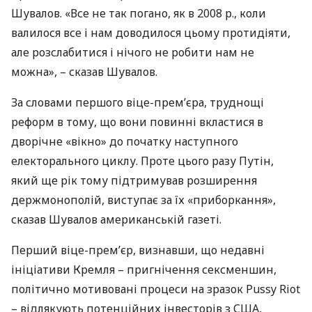
Шувалов. «Все не так погано, як в 2008 р., коли
валилося все і нам доводилося цьому протидіяти,
але розслабитися і нічого не робити нам не
можна», – сказав Шувалов.
За словами першого віце-прем’єра, труднощі
реформ в тому, що вони повинні вкластися в
дворічне «вікно» до початку наступного
електорального циклу. Проте цього разу Путін,
який ще рік тому підтримував розширення
держмонополій, виступає за їх «приборкання»,
сказав Шувалов американській газеті.
Перший віце-прем’єр, визнавши, що недавні
ініціативи Кремля – пригнічення сексменшин,
політично мотивовані процеси на зразок Pussy Riot
– відлякують потенційних інвесторів з
США
,