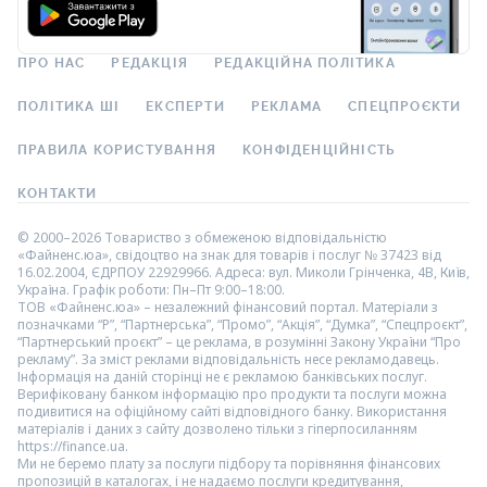
ПРО НАС
РЕДАКЦІЯ
РЕДАКЦІЙНА ПОЛІТИКА
ПОЛІТИКА ШІ
ЕКСПЕРТИ
РЕКЛАМА
СПЕЦПРОЄКТИ
ПРАВИЛА КОРИСТУВАННЯ
КОНФІДЕНЦІЙНІСТЬ
КОНТАКТИ
© 2000–2026 Товариство з обмеженою відповідальністю
«Файненс.юа», свідоцтво на знак для товарів і послуг № 37423 від
16.02.2004, ЄДРПОУ 22929966. Адреса: вул. Миколи Грінченка, 4В, Київ,
Україна. Графік роботи: Пн–Пт 9:00–18:00.
ТОВ «Файненс.юа» – незалежний фінансовий портал. Матеріали з
позначками “Р”, “Партнерська”, “Промо”, “Акція”, “Думка”, “Спецпроєкт”,
“Партнерський проєкт” – це реклама, в розумінні Закону України “Про
рекламу”. За зміст реклами відповідальність несе рекламодавець.
Інформація на даній сторінці не є рекламою банківських послуг.
Верифіковану банком інформацію про продукти та послуги можна
подивитися на офіційному сайті відповідного банку. Використання
матеріалів і даних з сайту дозволено тільки з гіперпосиланням
https://finance.ua.
Ми не беремо плату за послуги підбору та порівняння фінансових
пропозицій в каталогах, і не надаємо послуги кредитування,