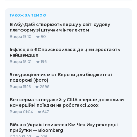
ТАКОЖ ЗА ТЕМОЮ
В Абу-Дабі створюють першу у світі судову
платформу зі штучним інтелектом
Вчора 19:10
90
Інфляція в ЄС прискорилася: де ціни зростають
найшвидше
Вчора 18:01
196
5 недооцінених міст Європи для бюджетної
подорожі (фото)
Вчора 15:16
2898
Без керма та педалей: у США вперше дозволили
комерційні поїздки на роботаксі Zoox
Вчора 01:04
647
Війна в Україні принесла Кім Чен Ину рекордні
прибутки — Bloomberg
07.08 17:27
225