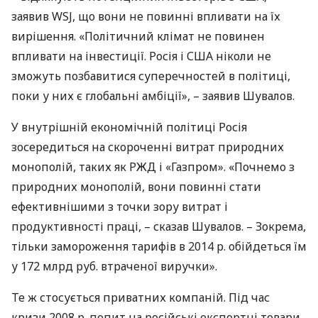
заявив
WSJ
, що вони не повинні впливати на їх
вирішення. «Політичний клімат не повинен
впливати на інвестиції. Росія і
США
ніколи не
зможуть позбавитися суперечностей в політиці,
поки у них є глобальні амбіції», – заявив Шувалов.
У внутрішній економічній політиці Росія
зосередиться на скороченні витрат природних
монополій, таких як
РЖД
і «Газпром». «Почнемо з
природних монополій, вони повинні стати
ефективнішими з точки зору витрат і
продуктивності праці, – сказав Шувалов. – Зокрема,
тільки замороження тарифів в 2014 р. обійдеться їм
у 172 млрд руб. втраченої виручки».
Те ж стосується приватних компаній. Під час
кризи 2008 р. попит на російські експортні товари