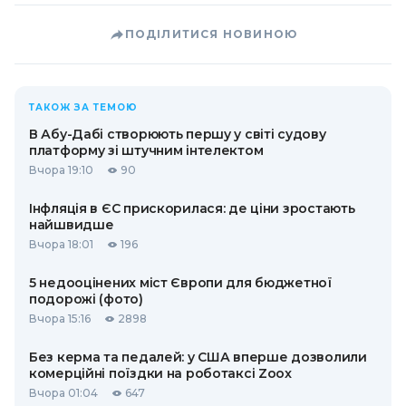
ПОДІЛИТИСЯ НОВИНОЮ
ТАКОЖ ЗА ТЕМОЮ
В Абу-Дабі створюють першу у світі судову
платформу зі штучним інтелектом
Вчора 19:10
90
Інфляція в ЄС прискорилася: де ціни зростають
найшвидше
Вчора 18:01
196
5 недооцінених міст Європи для бюджетної
подорожі (фото)
Вчора 15:16
2898
Без керма та педалей: у США вперше дозволили
комерційні поїздки на роботаксі Zoox
Вчора 01:04
647