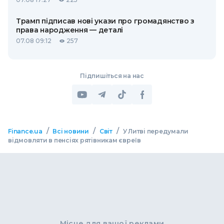
Трамп підписав нові укази про громадянство з
права народження — деталі
07.08 09:12
257
Підпишіться на нас
/
/
/
Finance.ua
Всі новини
Світ
У Литві передумали
відмовляти в пенсіях рятівникам євреїв
Місце для вашої реклами