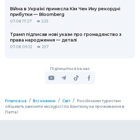
Війна в Україні принесла Кім Чен Ину рекордні
прибутки — Bloomberg
07.08 17:27
225
Трамп підписав нові укази про громадянство з
права народження — деталі
07.08 09:12
257
Підпишіться на нас
/
/
/
Finance.ua
Всі новини
Світ
Російським туристам
обіцяють замінити екскурсії по Бангкоку на проживання в
Паттаї