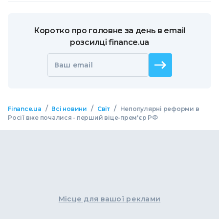
Коротко про головне за день в email
розсилці finance.ua
Ваш email
/
/
/
Finance.ua
Всі новини
Світ
Непопулярні реформи в
Росії вже почалися - перший віце-прем'єр РФ
Місце для вашої реклами