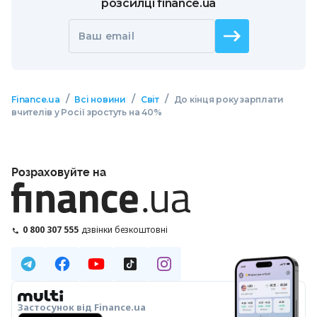
розсилці finance.ua
Ваш email
/
/
/
Finance.ua
Всі новини
Світ
До кінця року зарплати
вчителів у Росії зростуть на 40%
Розраховуйте на
0 800 307 555
дзвінки безкоштовні
Застосунок від Finance.ua