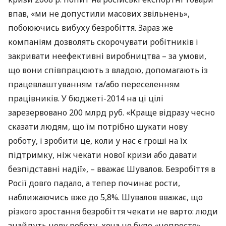
впав, «ми не допустили масових звільнень»,
побоюючись вибуху безробіття. Зараз же
компаніям дозволять скорочувати робітників і
закривати неефективні виробництва – за умови,
що вони співпрацюють з владою, допомагають із
працевлаштуванням та/або переселенням
працівників. У бюджеті-2014 на ці цілі
зарезервовано 200 млрд руб. «Краще відразу чесно
сказати людям, що їм потрібно шукати нову
роботу, і зробити це, коли у нас є гроші на їх
підтримку, ніж чекати нової кризи або давати
безпідставні надії», – вважає Шувалов. Безробіття в
Росії довго падало, а тепер починає рости,
наближаючись вже до 5,8%. Шувалов вважає, що
різкого зростання безробіття чекати не варто: люди
знайдуть нову роботу, хоча це буде «непросто».