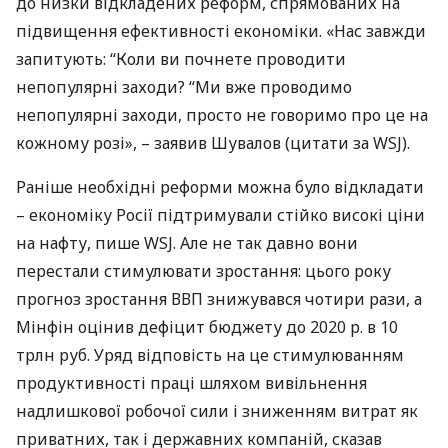
до низки відкладених реформ, спрямованих на
підвищення ефективності економіки. «Нас завжди
запитують: “Коли ви почнете проводити
непопулярні заходи? “Ми вже проводимо
непопулярні заходи, просто не говоримо про це на
кожному розі», – заявив Шувалов (цитати за
WSJ
).
Раніше необхідні реформи можна було відкладати
– економіку Росії підтримували стійко високі ціни
на нафту, пише
WSJ
. Але не так давно вони
перестали стимулювати зростання: цього року
прогноз зростання
ВВП
знижувався чотири рази, а
Мінфін оцінив дефіцит бюджету до 2020 р. в 10
трлн руб. Уряд відповість на це стимулюванням
продуктивності праці шляхом вивільнення
надлишкової робочої сили і зниженням витрат як
приватних, так і державних компаній, сказав