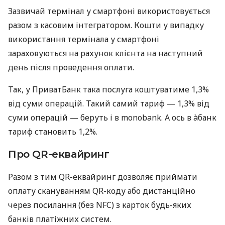
Зазвичай термінал у смартфоні використовується
разом з касовим інтегратором. Кошти у випадку
використання термінала у смартфоні
зараховуються на рахунок клієнта на наступний
день після проведення оплати.
Так, у ПриватБанк така послуга коштуватиме 1,3%
від суми операцій. Такий самий тариф — 1,3% від
суми операцій — беруть і в monobank. А ось в àбанк
тариф становить 1,2%.
Про QR-еквайринг
Разом з тим QR-еквайринг дозволяє приймати
оплату скануванням QR-коду або дистанційно
через посилання (без NFC) з карток будь-яких
банків платіжних систем.