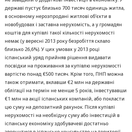
державі пустує близько 700 тисяч одиниць житла,
в основному нерозпродані житлові об’єкти в
новобудовах і заставна нерухомість, а у громадян
коштів для купівлі такої кількості нерухомості
немає (у вересні 2013 року безробіття склало
близько 26,6%). У цих умовах у 2013 році
іспанський уряд прийняв рішення видавати
посвідки на проживання за купівлю нерухомості
вартістю понад €500 тисяч. Крім того,
ПНП
можна
також отримати, вклавши €2 млн на державні
облігації на термін не менше 5 років, інвестувавши
€1 млн на акції іспанських компаній, або покласти
цю суму на депозитний рахунок. Після купівлі
нерухомості на необхідну суму або інвестицій в
іспанську економіку здобувачеві достатньо
звернутися в іспанське консульство на території