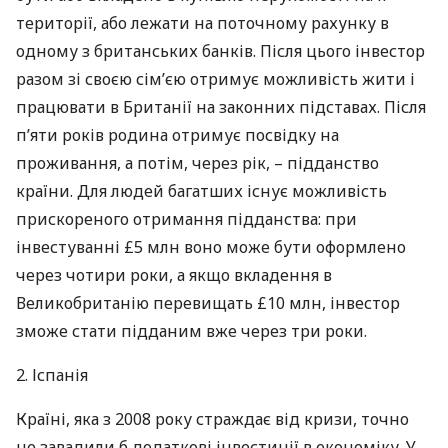
території, або лежати на поточному рахунку в
одному з британських банків. Після цього інвестор
разом зі своєю сім’єю отримує можливість жити і
працювати в Британії на законних підставах. Після
п’яти років родина отримує посвідку на
проживання, а потім, через рік, – підданство
країни. Для людей багатших існує можливість
прискореного отримання підданства: при
інвестуванні £5 млн воно може бути оформлено
через чотири роки, а якщо вкладення в
Великобританію перевищать £10 млн, інвестор
зможе стати підданим вже через три роки.
2. Іспанія
Країні, яка з 2008 року страждає від кризи, точно
не завадили б додаткові інвестиції в економіку. У