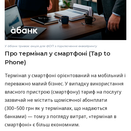
У àбанк триває акція для ФОП з підключення еквайрингу
Про термінал у смартфоні (Tap to
Phone)
Термінал у смартфоні орієнтований на мобільний і
переважно малий бізнес. У випадку використання
власного пристрою (смартфону) тариф на послугу
зазвичай не містить щомісячної абонплати
(300−500 грн як у терміналах, що надаються
банками) — тому з погляду витрат, «термінал в
смартфоні» є більш економним.