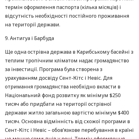
термін оформлення паспорта (кілька місяців) і
відсутність необхідності постійного проживання
на території держави.
9. Антигуа і Барбуда
Ще одна острівна держава в Карибському басейні з
теплим тропічним кліматом надає громадянство
за інвестиції. Програма була створена з
урахуванням досвіду Сент-Кітс і Невіс. Для
отримання громадянства необхідно вкласти в
Національний фонд розвитку як мінімум $250
тисяч або придбати на території острівної
держави житло загальною вартістю мінімум $400
тисяч. Основна відмінність від схожої програми в
Сент-Кітс і Невіс – обов’язкове перебування в країні
не менше семи днів у році. Термін оформлення