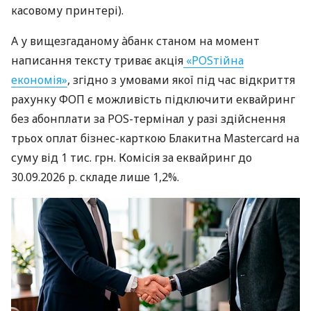
касовому принтері).
А у вищезгаданому àбанк станом на момент
написання тексту триває акція
«POSтійна
економія»
, згідно з умовами якої під час відкриття
рахунку ФОП є можливість підключити еквайринг
без абонплати за POS-термінал у разі здійснення
трьох оплат бізнес-карткою Блакитна Mastercard на
суму від 1 тис. грн. Комісія за еквайринг до
30.09.2026 р. складе лише 1,2%.