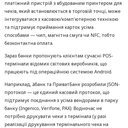
платіжний пристрій з вбудованим принтером для
чеків, який встановлюється в торговій точці, може
інтегруватися з касовою/комп'ютерною технікою
та підтримує приймання карток усіма
способами — чип, магнітна смуга чи NFC, тобто
безконтактна оплата.
Зараз банки пропонують клієнтам сучасні POS-
термінали відомих світових виробників, що
працюють під операційною системою Android.
Наприклад, àбанк та ПриватБанк розробили JSON-
протокол — це єдиний касовий протокол, що
підтримує поєднання з усіма вендорами в парку
банку (Ingenico, Verifone, PAX). Водночас не
потрібно друкувати чеки з термінала (у разі
реалізації друкування термінального чека на