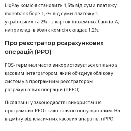
LiqPay комісія становить 1,5% від суми платежу.
monobank бере 1,3% від суми платежу з
українських та 2% - з карток іноземних банків. А,
наприклад, в àбанк комісія складає 1,2%.
Про реєстратор розрахункових
операцій (РРО)
POS-термінал часто використовується спільно з
касовим інтегратором, який об’єднує облікову
систему з програмним реєстратором
розрахункових операцій (пРРО).
Після змін у законодавстві використання
програмних РРО стало значно популярнішим. На
відміну від класичних касових апаратів, пРРО: