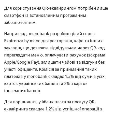
Для користування QR-еквайрингом потрібен лише
смартфон із встановленим програмним
забезпеченням.
Наприклад, monobank розробив цілий сервіс
Expirenza by mono для ресторанів, кафе та інших
закладів, що дозволяє відвідувачам через QR-код
переглядати меню, оплачувати рахунок (зокрема
Apple/Google Pay), залишати чайові та відгуки без
участі офіціанта. Комісія за приймання таких
платежів у monobank складає 1,3% від суми з усіх
карток українських банків та 2% з карток
іноземних банків.
Для порівняння, у àбанк плата за послугу QR-
еквайринга складає 1,2% від успішної операції з