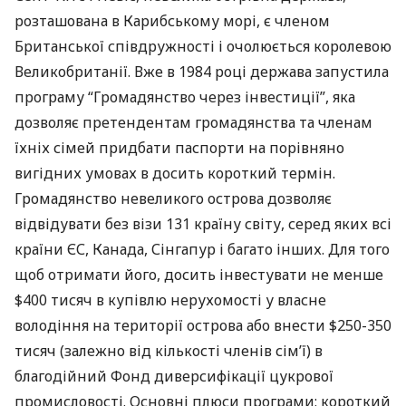
розташована в Карибському морі, є членом
Британської співдружності і очолюється королевою
Великобританії. Вже в 1984 році держава запустила
програму “Громадянство через інвестиції”, яка
дозволяє претендентам громадянства та членам
їхніх сімей придбати паспорти на порівняно
вигідних умовах в досить короткий термін.
Громадянство невеликого острова дозволяє
відвідувати без візи 131 країну світу, серед яких всі
країни ЄС, Канада, Сінгапур і багато інших. Для того
щоб отримати його, досить інвестувати не менше
$400 тисяч в купівлю нерухомості у власне
володіння на території острова або внести $250-350
тисяч (залежно від кількості членів сім’ї) в
благодійний Фонд диверсифікації цукрової
промисловості. Основні плюси програми: короткий