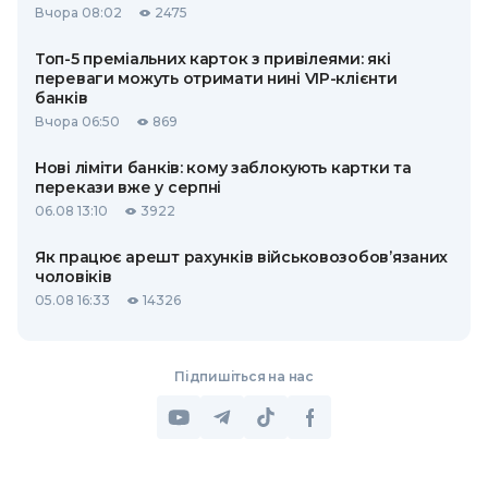
Вчора 08:02
2475
Топ-5 преміальних карток з привілеями: які
переваги можуть отримати нині VIP-клієнти
банків
Вчора 06:50
869
Нові ліміти банків: кому заблокують картки та
перекази вже у серпні
06.08 13:10
3922
Як працює арешт рахунків військовозобов’язаних
чоловіків
05.08 16:33
14326
Підпишіться на нас