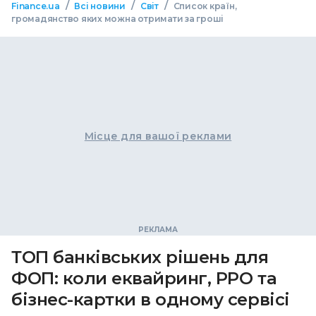
/
/
/
Finance.ua
Всі новини
Світ
Список країн,
громадянство яких можна отримати за гроші
Місце для вашої реклами
ТОП банківських рішень для
ФОП: коли еквайринг, РРО та
бізнес-картки в одному сервісі