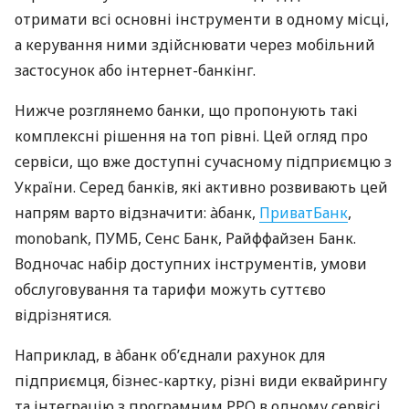
отримати всі основні інструменти в одному місці,
а керування ними здійснювати через мобільний
застосунок або інтернет-банкінг.
Нижче розглянемо банки, що пропонують такі
комплексні рішення на топ рівні. Цей огляд про
сервіси, що вже доступні сучасному підприємцю з
України. Серед банків, які активно розвивають цей
напрям варто відзначити: àбанк,
ПриватБанк
,
monobank, ПУМБ, Сенс Банк, Райффайзен Банк.
Водночас набір доступних інструментів, умови
обслуговування та тарифи можуть суттєво
відрізнятися.
Наприклад, в àбанк об’єднали рахунок для
підприємця, бізнес-картку, різні види еквайрингу
та інтеграцію з програмним РРО в одному сервісі.