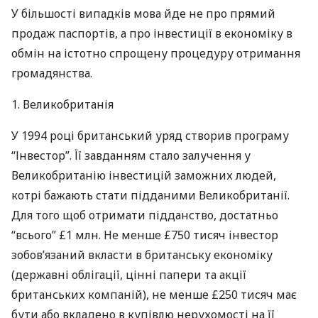
У більшості випадків мова йде не про прямий
продаж паспортів, а про інвестиції в економіку в
обмін на істотно спрощену процедуру отримання
громадянства.
1. Великобританія
У 1994 році британський уряд створив програму
“Інвестор”. Її завданням стало залучення у
Великобританію інвестицій заможних людей,
котрі бажають стати підданими Великобританії.
Для того щоб отримати підданство, достатньо
“всього” £1 млн. Не менше £750 тисяч інвестор
зобов’язаний вкласти в британську економіку
(державні облігації, цінні папери та акції
британських компаній), не менше £250 тисяч має
бути або вкладено в купівлю нерухомості на її