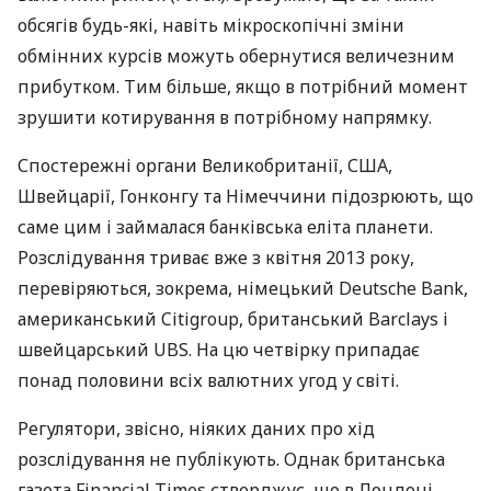
обсягів будь-які, навіть мікроскопічні зміни
обмінних курсів можуть обернутися величезним
прибутком. Тим більше, якщо в потрібний момент
зрушити котирування в потрібному напрямку.
Спостережні органи Великобританії,
США
,
Швейцарії, Гонконгу та Німеччини підозрюють, що
саме цим і займалася банківська еліта планети.
Розслідування триває вже з квітня 2013 року,
перевіряються, зокрема, німецький Deutsche Bank,
американський Citigroup, британський Barclays і
швейцарський
UBS
. На цю четвірку припадає
понад половини всіх валютних угод у світі.
Регулятори, звісно, ніяких даних про хід
розслідування не публікують. Однак британська
газета Financial Times стверджує, що в Лондоні,