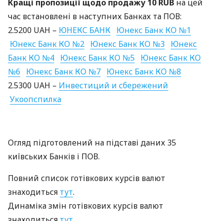
Кращі пропозиції щодо продажу 10
RUB
на цей
час встановлені в наступних Банках та
ПОВ
:
2.5200
UAH
–
ЮНЕКС
БАНК
Юнекс Банк КО №1
Юнекс Банк КО №2
Юнекс Банк КО №3
Юнекс
Банк КО №4
Юнекс Банк КО №5
Юнекс Банк КО
№6
Юнекс Банк КО №7
Юнекс Банк КО №8
2.5300
UAH
–
Инвестиций и сбережений
Укоопспилка
Огляд підготовлений на підставі даних 35
київських Банків і
ПОВ
.
Повний список готівкових курсів валют
знаходиться
тут
.
Динаміка змін готівкових курсів валют
знаходиться
тут
.