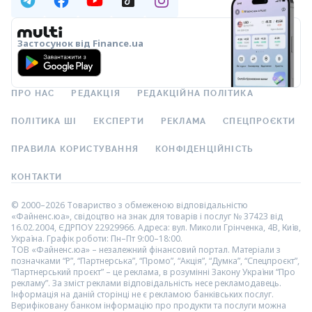
Застосунок від Finance.ua
ПРО НАС
РЕДАКЦІЯ
РЕДАКЦІЙНА ПОЛІТИКА
ПОЛІТИКА ШІ
ЕКСПЕРТИ
РЕКЛАМА
СПЕЦПРОЄКТИ
ПРАВИЛА КОРИСТУВАННЯ
КОНФІДЕНЦІЙНІСТЬ
КОНТАКТИ
© 2000–2026 Товариство з обмеженою відповідальністю
«Файненс.юа», свідоцтво на знак для товарів і послуг № 37423 від
16.02.2004, ЄДРПОУ 22929966. Адреса: вул. Миколи Грінченка, 4В, Київ,
Україна. Графік роботи: Пн–Пт 9:00–18:00.
ТОВ «Файненс.юа» – незалежний фінансовий портал. Матеріали з
позначками “Р”, “Партнерська”, “Промо”, “Акція”, “Думка”, “Спецпроєкт”,
“Партнерський проєкт” – це реклама, в розумінні Закону України “Про
рекламу”. За зміст реклами відповідальність несе рекламодавець.
Інформація на даній сторінці не є рекламою банківських послуг.
Верифіковану банком інформацію про продукти та послуги можна