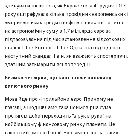
здивувати після того, як Єврокомісія 4 грудня 2013
року оштрафувала кілька провідних європейських і
американських кредитно-фінансових інститутів
на астрономічну суму в 1,7 мільярда євро за
підтасовування під час встановлення відсоткових
ставок Libor, Euribor і Tibor. Однак на підході вже
наступний скандал. І він, як вважають спостерігачі,
здатний затьмарити всі попередні.
Велика четвірка, що контролює половину
валютного ринку
Мова йде про 4 трильйони євро. Причому не
взагалі, а щодня! Саме така неймовірна сума
протягом доби переходить “з рук в руки” на
найбільшому фінансовому ринку планети. Це
валютний ринок (Forex). Зрозуміло, що за таких