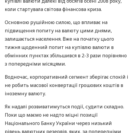
купівлі валюти далекі від обсягів осені 2008 року,
коли стартувала світова фінансова криза.
Основною рушійною силою, що впливає на
підвищення попиту на валюту цими днями,
залишається населення. Вже на початку цього
тижня щоденний попит на купівлю валюти в
обмінних пунктах збільшився в 2-3 рази порівняно
з попередніми місяцями.
Водночас, корпоративний сегмент зберігає спокій і
не робить масової конвертації грошових коштів в
іноземну валюту.
Як надалі розвиватимуться події, судити складно.
Поки що маємо не надто міцні позиції
Національного Банку України через низький
рівень валютних резервів, яких, за попередніми