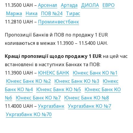
11.3500
UAH
–
Арсенал
Артада
ДИОЛА
ЕВРО
Маржа
Ника
ПОВ
№24
Тирас
11.2810
UAH
–
Проминвестбанк
Пропозиції Банків й
ПОВ
по продажу 1
EUR
коливаються в межах 11.3900 – 11.5400
UAH
.
Кращі пропозиції щодо продажу 1
EUR
на цей час
встановлені в наступних Банках та
ПОВ
:
11.3900
UAH
–
ЮНЕКС
БАНК
Юнекс Банк КО №1
Юнекс Банк КО №2
Юнекс Банк КО №3
Юнекс
Банк КО №4
Юнекс Банк КО №5
Юнекс Банк КО
№6
Юнекс Банк КО №7
Юнекс Банк КО №8
11.4000
UAH
–
Укргазбанк
Укргазбанк КО №7
Укргазбанк КО №70