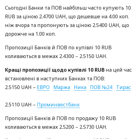
Сьогодні Банки та
ПОВ
найбільш часто купують 10
RUB
за ціною 2.4700
UAH
, що дешевше на 4.00 коп.
ніж вчора та пропонують за ціною 2.5400
UAH
, що
дорожче на 1.00 коп.
Пропозиції Банків й
ПОВ
по купівлі 10
RUB
коливаються в межах 2.4300 – 2.5150
UAH
.
Кращі пропозиції щодо купівлі 10
RUB
на цей час
встановлені в наступних Банках та
ПОВ
:
2.5150
UAH
–
ЕВРО
Маржа
Ника
ПОВ
№24
Тирас
2.5110
UAH
–
Проминвестбанк
Пропозиції Банків й
ПОВ
по продажу 10
RUB
коливаються в межах 2.5200 – 2.5730
UAH
.