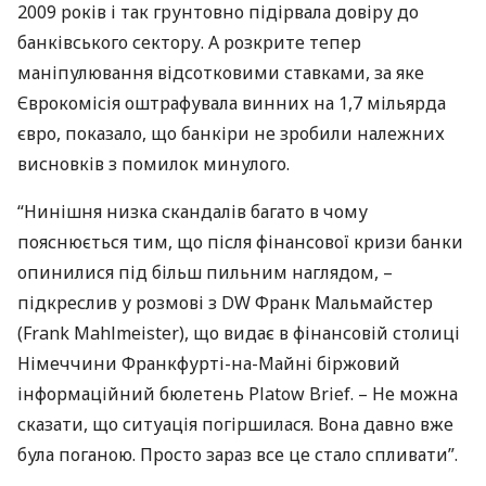
2009 років і так грунтовно підірвала довіру до
банківського сектору. А розкрите тепер
маніпулювання відсотковими ставками, за яке
Єврокомісія оштрафувала винних на 1,7 мільярда
євро, показало, що банкіри не зробили належних
висновків з помилок минулого.
“Нинішня низка скандалів багато в чому
пояснюється тим, що після фінансової кризи банки
опинилися під більш пильним наглядом, –
підкреслив у розмові з DW Франк Мальмайстер
(Frank Mahlmeister), що видає в фінансовій столиці
Німеччини Франкфурті-на-Майні біржовий
інформаційний бюлетень Platow Brief. – Не можна
сказати, що ситуація погіршилася. Вона давно вже
була поганою. Просто зараз все це стало спливати”.