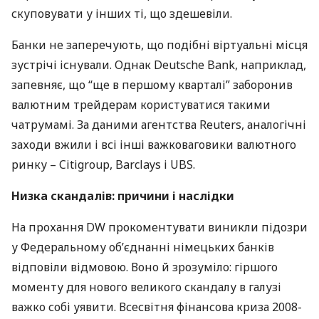
скуповувати у інших ті, що здешевіли.
Банки не заперечують, що подібні віртуальні місця
зустрічі існували. Однак Deutsche Bank, наприклад,
запевняє, що “ще в першому кварталі” заборонив
валютним трейдерам користуватися такими
чатрумамі. За даними агентства Reuters, аналогічні
заходи вжили і всі інші важковаговики валютного
ринку – Citigroup, Barclays і
UBS
.
Низка скандалів: причини і наслідки
На прохання DW прокоментувати виникли підозри
у Федеральному об’єднанні німецьких банків
відповіли відмовою. Воно й зрозуміло: гіршого
моменту для нового великого скандалу в галузі
важко собі уявити. Всесвітня фінансова криза 2008-