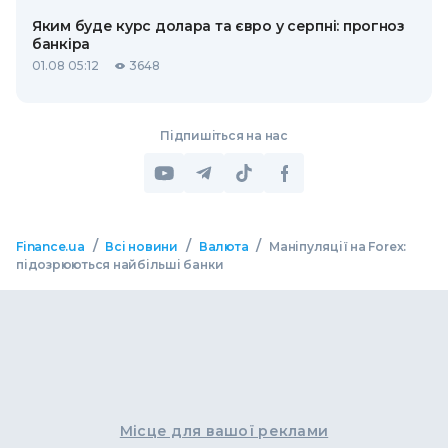
Яким буде курс долара та євро у серпні: прогноз
банкіра
01.08 05:12
3648
Підпишіться на нас
/
/
/
Finance.ua
Всі новини
Валюта
Маніпуляції на Forex:
підозрюються найбільші банки
Місце для вашої реклами