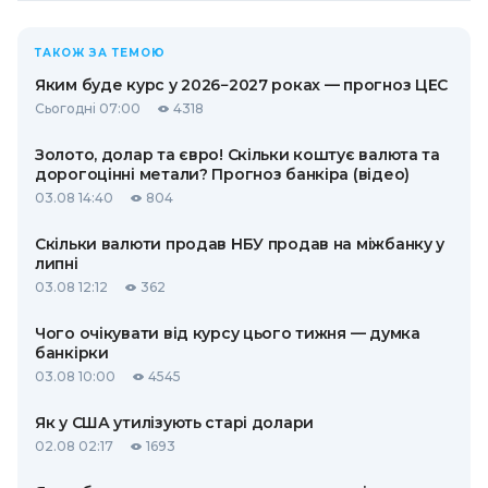
ТАКОЖ ЗА ТЕМОЮ
Яким буде курс у 2026−2027 роках — прогноз ЦЕС
Сьогодні 07:00
4318
Золото, долар та євро! Скільки коштує валюта та
дорогоцінні метали? Прогноз банкіра (відео)
03.08 14:40
804
Скільки валюти продав НБУ продав на міжбанку у
липні
03.08 12:12
362
Чого очікувати від курсу цього тижня — думка
банкірки
03.08 10:00
4545
Як у США утилізують старі долари
02.08 02:17
1693