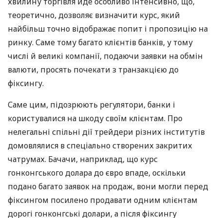
хвилину торгівля йде особливо інтенсивно, що,
теоретично, дозволяє визначити курс, який
найбільш точно відображає попит і пропозицію на
ринку. Саме тому багато клієнтів банків, у тому
числі й великі компанії, подаючи заявки на обмін
валюти, просять почекати з транзакцією до
фіксингу.
Саме цим, підозрюють регулятори, банки і
користувалися на шкоду своїм клієнтам. Про
нелегальні спільні дії трейдери різних інститутів
домовлялися в спеціально створених закритих
чатрумах. Бачачи, наприклад, що курс
гонконгського долара до євро впаде, оскільки
подано багато заявок на продаж, вони могли перед
фіксингом посилено продавати одним клієнтам
дорогі гонконгські долари, а після фіксингу