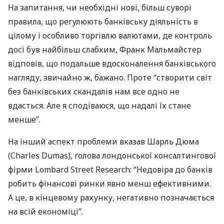
На запитання, чи необхідні нові, більш суворі
правила, що регулюють банківську діяльність в
цілому і особливо торгівлю валютами, де контроль
досі був найбільш слабким, Франк Мальмайстер
відповів, що подальше вдосконалення банківського
нагляду, звичайно ж, бажано. Проте “створити світ
без банківських скандалів нам все одно не
вдасться. Але я сподіваюся, що надалі їх стане
менше”.
На інший аспект проблеми вказав Шарль Дюма
(Charles Dumas), голова лондонської консалтингової
фірми Lombard Street Research: “Недовіра до банків
робить фінансові ринки явно менш ефективними.
А це, в кінцевому рахунку, негативно позначається
на всій економіці”.