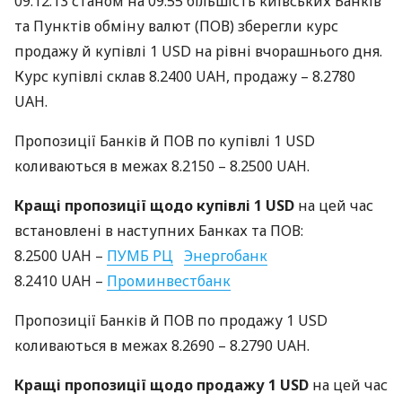
09.12.13 станом на 09:55 більшість київських Банків
та Пунктів обміну валют (
ПОВ
) зберегли курс
продажу й купівлі 1
USD
на рівні вчорашнього дня.
Курс купівлі склав 8.2400
UAH
, продажу – 8.2780
UAH
.
Пропозиції Банків й
ПОВ
по купівлі 1
USD
коливаються в межах 8.2150 – 8.2500
UAH
.
Кращі пропозиції щодо купівлі 1
USD
на цей час
встановлені в наступних Банках та
ПОВ
:
8.2500
UAH
–
ПУМБ
РЦ
Энергобанк
8.2410
UAH
–
Проминвестбанк
Пропозиції Банків й
ПОВ
по продажу 1
USD
коливаються в межах 8.2690 – 8.2790
UAH
.
Кращі пропозиції щодо продажу 1
USD
на цей час