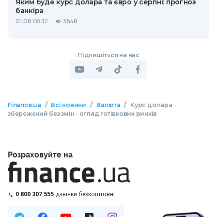
Яким буде курс долара та євро у серпні: прогноз
банкіра
01.08 05:12
3648
Підпишіться на нас
/
/
/
Finance.ua
Всі новини
Валюта
Курс долара
збережений без змін - огляд готівкових ринків
Розраховуйте на
0 800 307 555
дзвінки безкоштовні