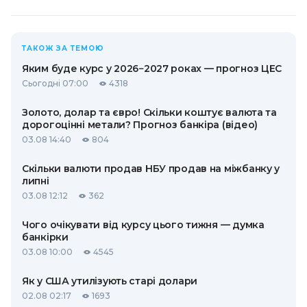
ТАКОЖ ЗА ТЕМОЮ
Яким буде курс у 2026−2027 роках — прогноз ЦЕС
Сьогодні 07:00
4318
Золото, долар та євро! Скільки коштує валюта та
дорогоцінні метали? Прогноз банкіра (відео)
03.08 14:40
804
Скільки валюти продав НБУ продав на міжбанку у
липні
03.08 12:12
362
Чого очікувати від курсу цього тижня — думка
банкірки
03.08 10:00
4545
Як у США утилізують старі долари
02.08 02:17
1693