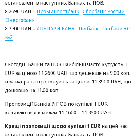
встановлені в наступних Банках та
ПОВ
:
8.2690
UAH
–
Проминвестбанк
Сбербанк России
Энергобанк
8.2700
UAH
–
АЛЬПАРИ
БАНК
Легбанк
Легбанк КО
№2
Сьогодні Банки та
ПОВ
найбільш часто купують 1
EUR
за ціною 11.2600
UAH
, що дешевше на 9.00 коп.
ніж вчора та пропонують за ціною 11.3900
UAH
, що
дешевше на 11.00 коп.
Пропозиції Банків й
ПОВ
по купівлі 1
EUR
коливаються в межах 11.1600 – 11.3500
UAH
.
Кращі пропозиції щодо купівлі 1
EUR
на цей час
встановлені в наступних Банках та
ПОВ
: