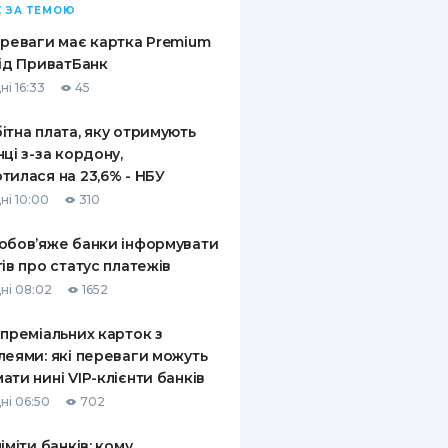
 ЗА ТЕМОЮ
ереваги має картка Premium
від ПриватБанк
ні 16:33
45
ітна плата, яку отримують
нці з-за кордону,
тилася на 23,6% - НБУ
ні 10:00
310
обов’яже банки інформувати
тів про статус платежів
ні 08:02
1652
 преміальних карток з
леями: які переваги можуть
ати нині VIP-клієнти банків
ні 06:50
702
ліміти банків: кому