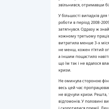
звільнився, отримавши бі
У більшості випадків для
роботи в період 2008-2009
затягнувся. Одразу ж зна
кожному третьому праців
витратила менше 3-х міся
не менш, кожен п’ятий о
а іншим пощастило навіть
що їм так і не вдалося в
кризи.
Не оминула стороною фіна
весь цей час пропрацював
не відчули кризи. Решта, 
відгомонів. У половині в
і скоротилися премії. Де