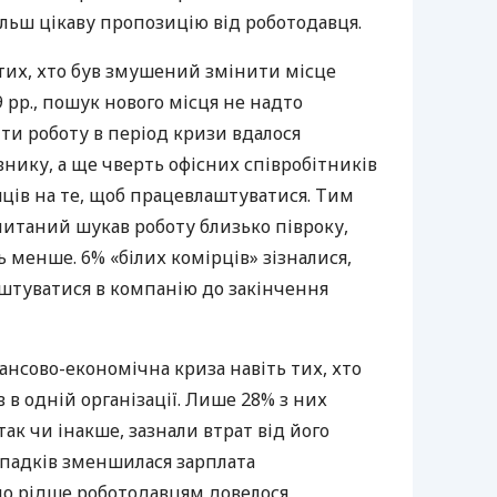
льш цікаву пропозицію від роботодавця.
 тих, хто був змушений змінити місце
 рр., пошук нового місця не надто
йти роботу в період кризи вдалося
нику, а ще чверть офісних співробітників
ців на те, щоб працевлаштуватися. Тим
питаний шукав роботу близько півроку,
 менше. 6% «білих комірців» зізналися,
лаштуватися в компанію до закінчення
нсово-економічна криза навіть тих, хто
 в одній організації. Лише 28% з них
так чи інакше, зазнали втрат від його
ипадків зменшилася зарплата
що рідше роботодавцям довелося