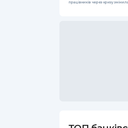
працівників через кризу змінил
ТОП банківс