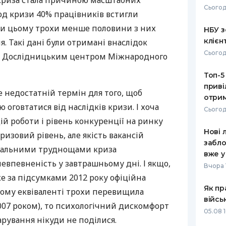
 криза стала причиною масштабних
Сьогод
іод кризи 40% працівників встигли
РЕЙТИНГ ДЕБЕТОВИХ
ПУТІВНИ
КАРТОК
СТРАХУ
ри цьому трохи менше половини з них
НБУ з
клієн
. Такі дані були отримані внаслідок
ЩОМІСЯЧНИЙ ОГЛЯД
ВСІ СТРА
Сьогод
о Дослідницьким центром Міжнародного
КЕШБЕКУ
СТРАХОВ
Топ-5
ПУТІВНИКИ ПО
приві
БАНКІВСЬКИХ КАРТКАХ
ВІДГУКИ
е недостатній термін для того, щоб
КОМПАНІ
отрим
 оговтатися від наслідків кризи. І хоча
Сьогод
ДОСТАВК
ій роботи і рівень конкуренції на ринку
Нові 
ризовий рівень, але якість вакансій
КОНТАКТ
забло
ріальними труднощами криза
вже у
евпевненість у завтрашньому дні. І якщо,
Вчора 
же за підсумками 2012 року офіційна
Як пр
вому еквіваленті трохи перевищила
війсь
007 роком), то психологічний дискомфорт
05.08 1
арування нікуди не поділися.