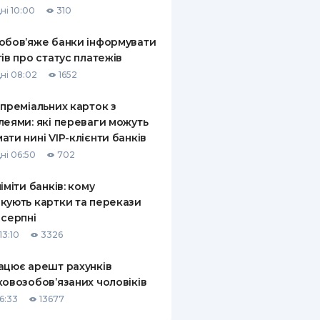
ні 10:00
310
КИ ПО
ВАННЮ
обов’яже банки інформувати
тів про статус платежів
ХОВІ ПОЛІСИ
ні 08:02
1652
І КОМПАНІЇ
 преміальних карток з
леями: які переваги можуть
 ПРО СТРАХОВІ
Ї
ати нині VIP-клієнти банків
ні 06:50
702
А І ОПЛАТА
ліміти банків: кому
И
кують картки та перекази
 серпні
13:10
3326
ацює арешт рахунків
ковозобов’язаних чоловіків
6:33
13677