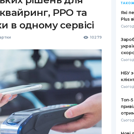
ТАКОЖ
квайринг, РРО та
Які п
Plus 
ки в одному сервісі
Сьогод
Картки
10279
Зароб
украї
скоро
Сьогод
НБУ з
клієн
Сьогод
Топ-5
приві
отрим
Сьогод
Нові 