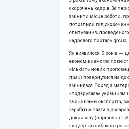
5 років тому економічна
скорочень кадрів. За пер
змінити місце роботи, п
потрапили під скорочення
опитування, проведеног
кадрового порталу grc.ua.
Як виявилося, 5 років — ц
економіка змогла повністю
кількість нових пропозиц
праці повернулися на док
змінилася. Поряд з мате
«подарувала» українцям н
за оцінками експертів, в
заробітна плата в доларо
докризову (порівняно з 2
і відчуття глибокого розч