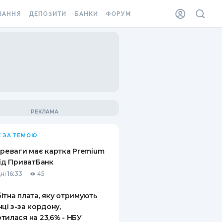
ВАННЯ
ДЕПОЗИТИ
БАНКИ
ФОРУМ
ІЛКА
ВСІ ДЕПОЗИТИ
ВСІ БАНКИ
АННЯ ЖИТЛА ВІД
ДЕПОЗИТИ В USD
ВІДГУКИ ПРО БАНКИ
 ШАХЕДІВ
ДЕПОЗИТИ В EUR
МІКРОФІНАНСОВІ
ХОВКА ЗА КОРДОН
ОРГАНІЗАЦІЇ
БОНУС ДО ДЕПОЗИТІВ
ВІДГУКИ ПРО МФО
УМОВИ АКЦІЇ
КАРТА
 ЗА ТЕМОЮ
ПИТАННЯ ТА ВІДПОВІДІ
ННА ВІНЬЄТКА
ереваги має картка Premium
ДЕПОЗИТНИЙ КАЛЬКУЛЯТОР
від ПриватБанк
 СПІВРОБІТНИКІВ
ні 16:33
45
ПУТІВНИКИ ПО
SSISTANCE
ЗАОЩАДЖЕННЯМ
ітна плата, яку отримують
нці з-за кордону,
АННЯ ВІД
тилася на 23,6% - НБУ
Х ВИПАДКІВ