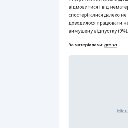
відмовитися і від нематер
спостерігалися далеко не
доводилося працювати не 
вимушену відпустку (9%).
За матеріалами:
grc.ua
Місц