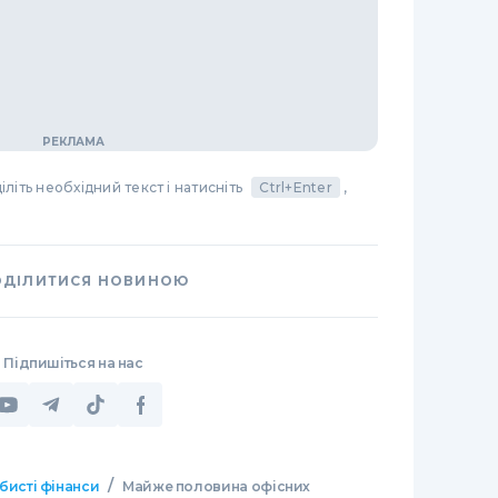
літь необхідний текст і натисніть
Ctrl+Enter
,
ОДІЛИТИСЯ НОВИНОЮ
Підпишіться на нас
/
бисті фінанси
Майже половина офісних