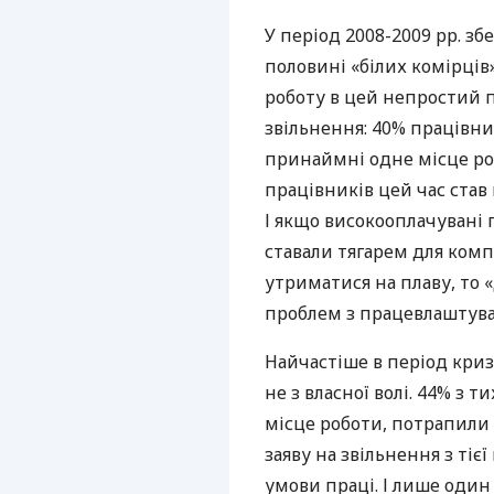
У період 2008-2009 рр. зб
половині «білих комірці
роботу в цей непростий п
звільнення: 40% працівни
принаймні одне місце ро
працівників цей час став
І якщо високооплачувані
ставали тягарем для комп
утриматися на плаву, то 
проблем з працевлаштув
Найчастіше в період кри
не з власної волі. 44% з т
місце роботи, потрапили
заяву на звільнення з ті
умови праці. І лише один 