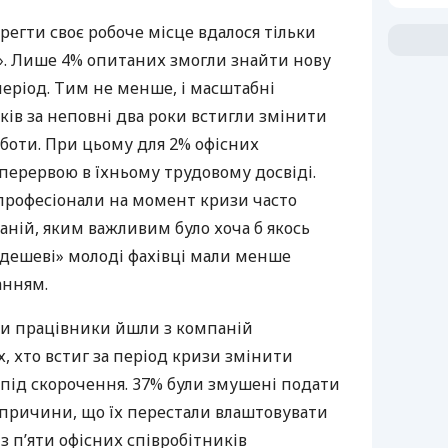
ерегти своє робоче місце вдалося тільки
в». Лише 4% опитаних змогли знайти нову
еріод. Тим не менше, і масштабні
ків за неповні два роки встигли змінити
боти. При цьому для 2% офісних
 перервою в їхньому трудовому досвіді.
 професіонали на момент кризи часто
аній, яким важливим було хоча б якось
«дешеві» молоді фахівці мали менше
анням.
зи працівники йшли з компаній
их, хто встиг за період кризи змінити
 під скорочення. 37% були змушені подати
єї причини, що їх перестали влаштовувати
з п’яти офісних співробітників