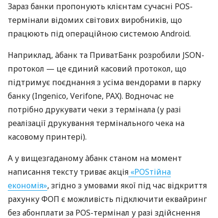
Зараз банки пропонують клієнтам сучасні POS-
термінали відомих світових виробників, що
працюють під операційною системою Android.
Наприклад, àбанк та ПриватБанк розробили JSON-
протокол — це єдиний касовий протокол, що
підтримує поєднання з усіма вендорами в парку
банку (Ingenico, Verifone, PAX). Водночас не
потрібно друкувати чеки з термінала (у разі
реалізації друкування термінального чека на
касовому принтері).
А у вищезгаданому àбанк станом на момент
написання тексту триває акція
«POSтійна
економія»
, згідно з умовами якої під час відкриття
рахунку ФОП є можливість підключити еквайринг
без абонплати за POS-термінал у разі здійснення