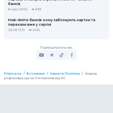
банків
Вчора 06:50
898
Нові ліміти банків: кому заблокують картки та
перекази вже у серпні
06.08 13:10
4016
Підпишіться на нас
/
/
/
Finance.ua
Всі новини
Казна та Політика
Азаров
розраховує ще на 11 мільйонів від ЄС