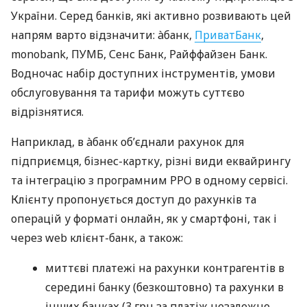
України. Серед банків, які активно розвивають цей
напрям варто відзначити: àбанк,
ПриватБанк
,
monobank, ПУМБ, Сенс Банк, Райффайзен Банк.
Водночас набір доступних інструментів, умови
обслуговування та тарифи можуть суттєво
відрізнятися.
Наприклад, в àбанк об’єднали рахунок для
підприємця, бізнес-картку, різні види еквайрингу
та інтеграцію з програмним РРО в одному сервісі.
Клієнту пропонується доступ до рахунків та
операцій у форматі онлайн, як у смартфоні, так і
через web клієнт-банк, а також:
миттєві платежі на рахунки контрагентів в
середині банку (безкоштовно) та рахунки в
інших банках (3 грн за платіж незалежно