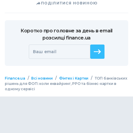
ПОДІЛИТИСЯ НОВИНОЮ
Коротко про головне за день в email
розсилці finance.ua
Ваш email
/
/
/
Finance.ua
Всі новини
Фінтех і Картки
ТОП банківських
рішень для ФОП: коли еквайринг, РРО та бізнес-картки в
одному сервісі