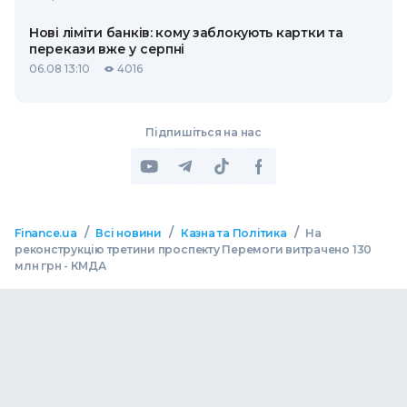
Нові ліміти банків: кому заблокують картки та
перекази вже у серпні
06.08 13:10
4016
Підпишіться на нас
/
/
/
Finance.ua
Всі новини
Казна та Політика
На
реконструкцію третини проспекту Перемоги витрачено 130
млн грн - КМДА