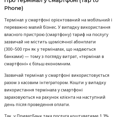
Про термінал у смартфоні (Tap to
Phone)
Термінал у смартфоні орієнтований на мобільний і
переважно малий бізнес. У випадку використання
власного пристрою (смартфону) тариф на послугу
зазвичай не містить щомісячної абонплати
(300−500 грн як у терміналах, що надаються
банками) — тому з погляду витрат, «термінал в
смартфоні» є більш економним.
Зазвичай термінал у смартфоні використовується
разом з касовим інтегратором. Кошти у випадку
використання термінала у смартфоні
зараховуються на рахунок клієнта на наступний
день після проведення оплати.
Так, у ПриватБанк така послуга коштуватиме 1,3%