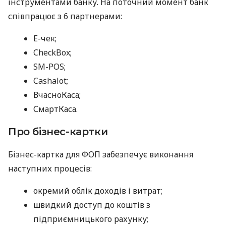
інструментами банку. На поточний момент банк
співпрацює з 6 партнерами:
E-чек;
CheckBox;
SM-POS;
Cashalot;
ВчасноКаса;
СмартКаса.
Про бізнес-картки
Бізнес-картка для ФОП забезпечує виконання
наступних процесів:
окремий облік доходів і витрат;
швидкий доступ до коштів з
підприємницького рахунку;