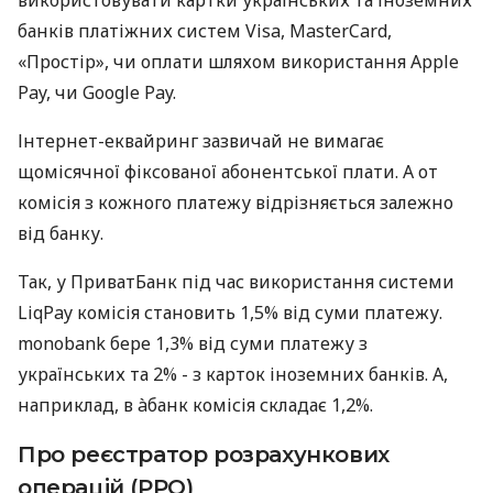
банків платіжних систем Visa, MasterCard,
«Простір», чи оплати шляхом використання Apple
Pay, чи Google Pay.
Інтернет-еквайринг зазвичай не вимагає
щомісячної фіксованої абонентської плати. А от
комісія з кожного платежу відрізняється залежно
від банку.
Так, у ПриватБанк під час використання системи
LiqPay комісія становить 1,5% від суми платежу.
monobank бере 1,3% від суми платежу з
українських та 2% - з карток іноземних банків. А,
наприклад, в àбанк комісія складає 1,2%.
Про реєстратор розрахункових
операцій (РРО)