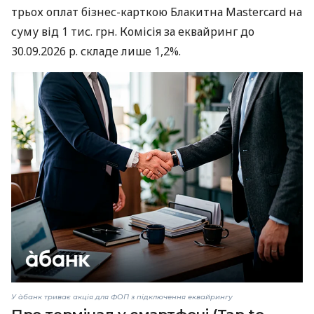
трьох оплат бізнес-карткою Блакитна Mastercard на
суму від 1 тис. грн. Комісія за еквайринг до
30.09.2026 р. складе лише 1,2%.
У àбанк триває акція для ФОП з підключення еквайрингу