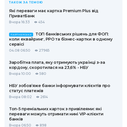
ТАКОЖ ЗА ТЕМОЮ
Які переваги має картка Premium Plus від
ПриватБанк
Вчора 16:33
454
ТОП банківських рішень для ФОП:
ПАРТНЕРСЬКА
коли еквайринг, РРО та бізнес-картки в одному
сервісі
04.08 06:50
27965
Заробітна плата, яку отримують українці з-за
кордону, скоротилася на 23,6% - НБУ
Вчора 10:00
580
НБУ зобов’яже банки інформувати клієнтів про
статус платежів
Вчора 08:02
2614
Топ-5 преміальних карток з привілеями: які
переваги можуть отримати нині VIP-клієнти
банків
Вчора 06:50
898