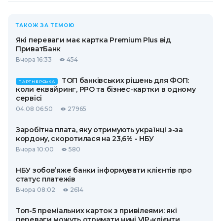
ТАКОЖ ЗА ТЕМОЮ
Які переваги має картка Premium Plus від
ПриватБанк
Вчора 16:33
454
ТОП банківських рішень для ФОП:
ПАРТНЕРСЬКА
коли еквайринг, РРО та бізнес-картки в одному
сервісі
04.08 06:50
27965
Заробітна плата, яку отримують українці з-за
кордону, скоротилася на 23,6% - НБУ
Вчора 10:00
580
НБУ зобов’яже банки інформувати клієнтів про
статус платежів
Вчора 08:02
2614
Топ-5 преміальних карток з привілеями: які
переваги можуть отримати нині VIP-клієнти