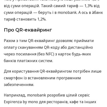
від суми операцій. Такий самий тариф — 1,3% від
суми операцій — беруть і в monobank. А ось в àбанк
тариф становить 1,2%.
Про QR-еквайринг
Разом з тим QR-еквайринг дозволяє приймати
оплату скануванням QR-коду або дистанційно
через посилання (без NFC) з карток будь-яких
банків платіжних систем.
Для користування QR-еквайрингом потрібен лише
смартфон із встановленим програмним
забезпеченням.
Наприклад, monobank розробив цілий сервіс
Expirenza by mono для ресторанів, кафе та інших