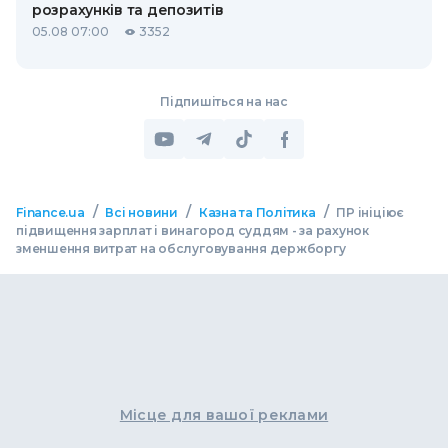
розрахунків та депозитів
05.08 07:00
3352
Підпишіться на нас
/
/
/
Finance.ua
Всі новини
Казна та Політика
ПР ініціює
підвищення зарплат і винагород суддям - за рахунок
зменшення витрат на обслуговування держборгу
Місце для вашої реклами