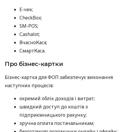
E-чек;
CheckBox;
SM-POS;
Cashalot;
ВчасноКаса;
СмартКаса.
Про бізнес-картки
Бізнес-картка для ФОП забезпечує виконання
наступних процесів:
окремий облік доходів і витрат;
швидкий доступ до коштів з
підприємницького рахунку;
зручна оплата постачальникам;
безготівкові розрахунки онлайн і офлайн;