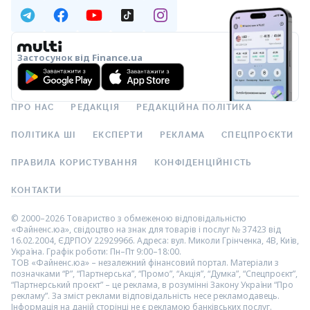
Застосунок від Finance.ua
ПРО НАС
РЕДАКЦІЯ
РЕДАКЦІЙНА ПОЛІТИКА
ПОЛІТИКА ШІ
ЕКСПЕРТИ
РЕКЛАМА
СПЕЦПРОЄКТИ
ПРАВИЛА КОРИСТУВАННЯ
КОНФІДЕНЦІЙНІСТЬ
КОНТАКТИ
© 2000–2026 Товариство з обмеженою відповідальністю
«Файненс.юа», свідоцтво на знак для товарів і послуг № 37423 від
16.02.2004, ЄДРПОУ 22929966. Адреса: вул. Миколи Грінченка, 4В, Київ,
Україна. Графік роботи: Пн–Пт 9:00–18:00.
ТОВ «Файненс.юа» – незалежний фінансовий портал. Матеріали з
позначками “Р”, “Партнерська”, “Промо”, “Акція”, “Думка”, “Спецпроєкт”,
“Партнерський проєкт” – це реклама, в розумінні Закону України “Про
рекламу”. За зміст реклами відповідальність несе рекламодавець.
Інформація на даній сторінці не є рекламою банківських послуг.