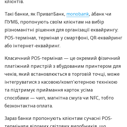
клієнтів.
Такі банки, як ПриватБанк,
monobank
, àбанк чи
ПУМБ, пропонують своїм клієнтам на вибір
різноманітні рішення для організації еквайрингу:
POS-термінал, термінал у смартфоні, QR-еквайринг
або інтернет-еквайринг.
Класичний POS-термінал — це окремий фізичний
платіжний пристрій з вбудованим принтером для
чеків, який встановлюється в торговій точці, може
інтегруватися з касовою/комп'ютерною технікою
та підтримує приймання карток усіма
способами — чип, магнітна смуга чи NFC, тобто
безконтактна оплата.
Зараз банки пропонують клієнтам сучасні POS-
термінали відомих світових виробників, що