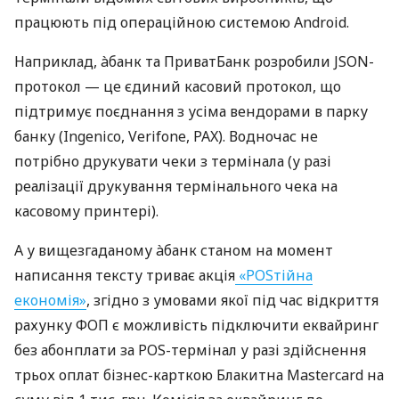
працюють під операційною системою Android.
Наприклад, àбанк та ПриватБанк розробили JSON-
протокол — це єдиний касовий протокол, що
підтримує поєднання з усіма вендорами в парку
банку (Ingenico, Verifone, PAX). Водночас не
потрібно друкувати чеки з термінала (у разі
реалізації друкування термінального чека на
касовому принтері).
А у вищезгаданому àбанк станом на момент
написання тексту триває акція
«POSтійна
економія»
, згідно з умовами якої під час відкриття
рахунку ФОП є можливість підключити еквайринг
без абонплати за POS-термінал у разі здійснення
трьох оплат бізнес-карткою Блакитна Mastercard на