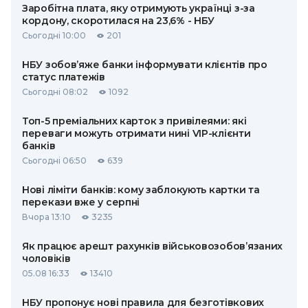
Заробітна плата, яку отримують українці з-за
кордону, скоротилася на 23,6% - НБУ
Сьогодні 10:00
201
НБУ зобов’яже банки інформувати клієнтів про
статус платежів
Сьогодні 08:02
1092
Топ-5 преміальних карток з привілеями: які
переваги можуть отримати нині VIP-клієнти
банків
Сьогодні 06:50
639
Нові ліміти банків: кому заблокують картки та
перекази вже у серпні
Вчора 13:10
3235
Як працює арешт рахунків військовозобов’язаних
чоловіків
05.08 16:33
13410
НБУ пропонує нові правила для безготівкових