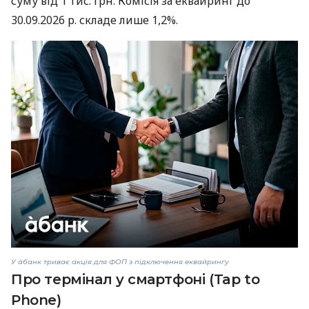
суму від 1 тис. грн. Комісія за еквайринг до
30.09.2026 р. складе лише 1,2%.
У àбанк триває акція для ФОП з підключення еквайрингу
Про термінал у смартфоні (Tap to
Phone)