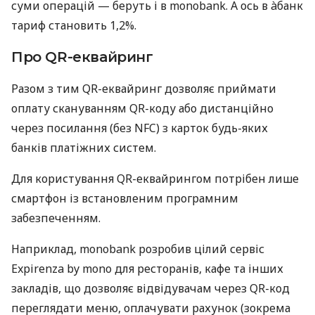
суми операцій — беруть і в monobank. А ось в àбанк
тариф становить 1,2%.
Про QR-еквайринг
Разом з тим QR-еквайринг дозволяє приймати
оплату скануванням QR-коду або дистанційно
через посилання (без NFC) з карток будь-яких
банків платіжних систем.
Для користування QR-еквайрингом потрібен лише
смартфон із встановленим програмним
забезпеченням.
Наприклад, monobank розробив цілий сервіс
Expirenza by mono для ресторанів, кафе та інших
закладів, що дозволяє відвідувачам через QR-код
переглядати меню, оплачувати рахунок (зокрема