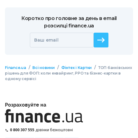
Коротко про головне за день в email
розсилці finance.ua
Ваш email
/
/
/
Finance.ua
Всі новини
Фінтех і Картки
ТОП банківських
рішень для ФОП: коли еквайринг, РРО та бізнес-картки в
одному сервісі
Розраховуйте на
0 800 307 555
дзвінки безкоштовні