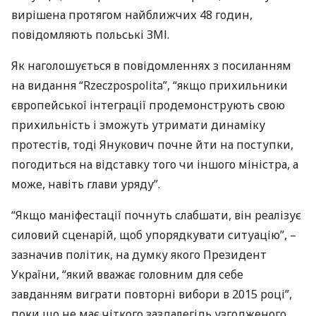
вирішена протягом найближчих 48 годин,
повідомляють польські
ЗМІ
.
Як наголошується в повідомленнях з посиланням
на видання “Rzeczpospolita”, “якщо прихильники
європейської інтеграції продемонструють свою
прихильність і зможуть утримати динаміку
протестів, тоді Янукович почне йти на поступки,
погодиться на відставку того чи іншого міністра, а
може, навіть глави уряду”.
“Якщо маніфестації почнуть слабшати, він реалізує
силовий сценарій, щоб упорядкувати ситуацію”, –
зазначив політик, на думку якого Президент
України, “який вважає головним для себе
завданням виграти повторні вибори в 2015 році”,
поки що не має чіткого заздалегідь узгодженого