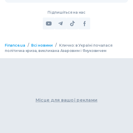
Підпишіться на нас
/
/
Finance.ua
Всі новини
Кличко: в Україні почалася
політична криза, викликана Азаровим і Януковичем
Місце для вашої реклами