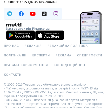
0 800 307 555
дзвінки безкоштовні
Застосунок від Finance.ua
ПРО НАС
РЕДАКЦІЯ
РЕДАКЦІЙНА ПОЛІТИКА
ПОЛІТИКА ШІ
ЕКСПЕРТИ
РЕКЛАМА
СПЕЦПРОЄКТИ
ПРАВИЛА КОРИСТУВАННЯ
КОНФІДЕНЦІЙНІСТЬ
КОНТАКТИ
© 2000–2026 Товариство з обмеженою відповідальністю
«Файненс.юа», свідоцтво на знак для товарів і послуг № 37423 від
16.02.2004, ЄДРПОУ 22929966. Адреса: вул. Миколи Грінченка, 4В, Київ,
Україна. Графік роботи: Пн–Пт 9:00–18:00.
ТОВ «Файненс.юа» – незалежний фінансовий портал. Матеріали з
позначками “Р”, “Партнерська”, “Промо”, “Акція”, “Думка”, “Спецпроєкт”,
“Партнерський проєкт” – це реклама, в розумінні Закону України “Про