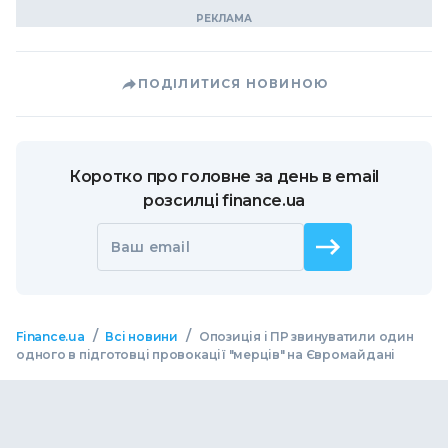
ПОДІЛИТИСЯ НОВИНОЮ
Коротко про головне за день в email
розсилці finance.ua
Ваш email
/
/
Finance.ua
Всі новини
Опозиція і ПР звинуватили один
одного в підготовці провокації "мерців" на Євромайдані