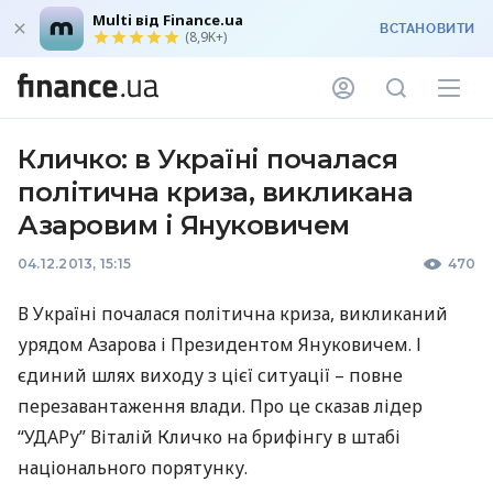
Multi від Finance.ua
ВСТАНОВИТИ
(8,9K+)
Кличко: в Україні почалася
політична криза, викликана
Азаровим і Януковичем
04.12.2013, 15:15
470
В Україні почалася політична криза, викликаний
урядом Азарова і Президентом Януковичем. І
єдиний шлях виходу з цієї ситуації – повне
перезавантаження влади. Про це сказав лідер
“
УДАР
у” Віталій Кличко на брифінгу в штабі
національного порятунку.