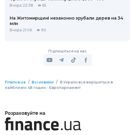
Вчора 22:38
65
На Житомирщині незаконно зрубали дерев на 34
млн
Вчора 21:06
90
Підпишіться на нас
/
/
Finance.ua
Всі новини
В Україні все вирішиться в
найближчі 48 годин - Європарламент
Розраховуйте на