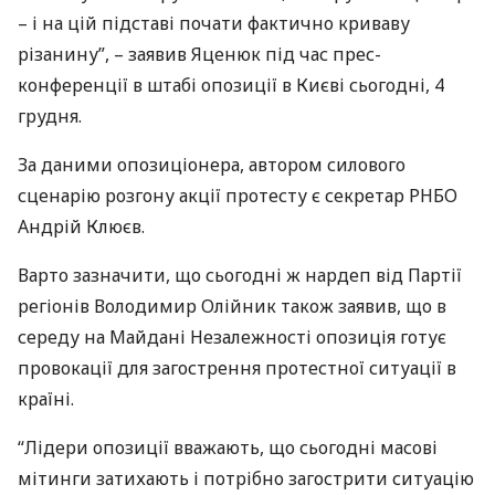
– і на цій підставі почати фактично криваву
різанину”, – заявив Яценюк під час прес-
конференції в штабі опозиції в Києві сьогодні, 4
грудня.
За даними опозиціонера, автором силового
сценарію розгону акції протесту є секретар
РНБО
Андрій Клюєв.
Варто зазначити, що сьогодні ж нардеп від Партії
регіонів Володимир Олійник також заявив, що в
середу на Майдані Незалежності опозиція готує
провокації для загострення протестної ситуації в
країні.
“Лідери опозиції вважають, що сьогодні масові
мітинги затихають і потрібно загострити ситуацію