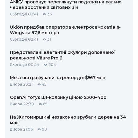
АМКУ пропонує переглянути податки на пальне
через зростання світових цін
Сьогодні 03:41
33
Uklon придбав оператора електросамокатів e-
Wings за 97,6 млн грн
Сьогодні 02:41
31
Представлені елегантні окуляри доповненої
реальності Viture Pro 2
Сьогодні 00:54
204
Meta оштрафували на рекордні $567 млн
Вчора 23:21
45
OpenAI готує ШІ-колонку ціною $300−400
Вчора 22:38
65
На Житомирщині незаконно зрубали дерев на 34
млн
Вчора 21:06
90