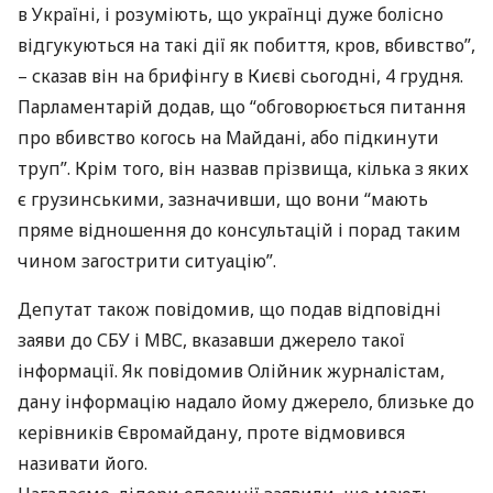
в Україні, і розуміють, що українці дуже болісно
відгукуються на такі дії як побиття, кров, вбивство”,
– сказав він на брифінгу в Києві сьогодні, 4 грудня.
Парламентарій додав, що “обговорюється питання
про вбивство когось на Майдані, або підкинути
труп”. Крім того, він назвав прізвища, кілька з яких
є грузинськими, зазначивши, що вони “мають
пряме відношення до консультацій і порад таким
чином загострити ситуацію”.
Депутат також повідомив, що подав відповідні
заяви до
СБУ
і
МВС
, вказавши джерело такої
інформації. Як повідомив Олійник журналістам,
дану інформацію надало йому джерело, близьке до
керівників Євромайдану, проте відмовився
називати його.