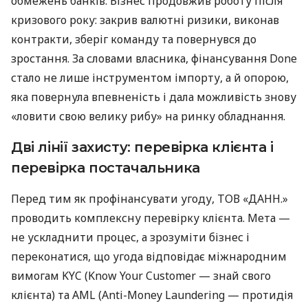
обмежень банків. Бізнес продовжив роботу після
кризового року: закрив валютні ризики, виконав
контракти, зберіг команду та повернувся до
зростання. За словами власника, фінансування Done
стало не лише інструментом імпорту, а й опорою,
яка повернула впевненість і дала можливість знову
«ловити свою велику рибу» на ринку обладнання.
Дві лінії захисту: перевірка клієнта і
перевірка постачальника
Перед тим як профінансувати угоду, ТОВ «ДАНН.»
проводить комплексну перевірку клієнта. Мета —
не ускладнити процес, а зрозуміти бізнес і
переконатися, що угода відповідає міжнародним
вимогам KYC (Know Your Customer — знай свого
клієнта) та AML (Anti-Money Laundering — протидія