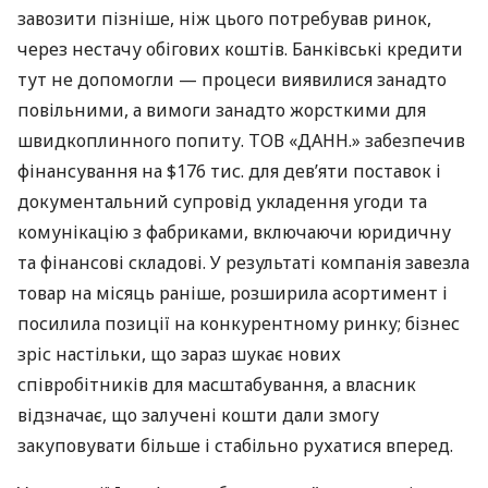
завозити пізніше, ніж цього потребував ринок,
через нестачу обігових коштів. Банківські кредити
тут не допомогли — процеси виявилися занадто
повільними, а вимоги занадто жорсткими для
швидкоплинного попиту. ТОВ «ДАНН.» забезпечив
фінансування на $176 тис. для дев’яти поставок і
документальний супровід укладення угоди та
комунікацію з фабриками, включаючи юридичну
та фінансові складові. У результаті компанія завезла
товар на місяць раніше, розширила асортимент і
посилила позиції на конкурентному ринку; бізнес
зріс настільки, що зараз шукає нових
співробітників для масштабування, а власник
відзначає, що залучені кошти дали змогу
закуповувати більше і стабільно рухатися вперед.