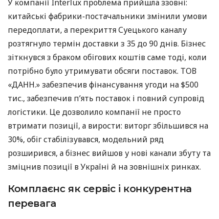
У компанії Interlux проблема прийшла ззовні:
китайські фабрики-постачальники змінили умови
передоплати, а перекриття Суецького каналу
розтягнуло термін доставки з 35 до 90 днів. Бізнес
зіткнувся з браком обігових коштів саме тоді, коли
потрібно було утримувати обсяги поставок. ТОВ
«ДАНН.» забезпечив фінансування угоди на $500
тис., забезпечив п’ять поставок і повний супровід
логістики. Це дозволило компанії не просто
втримати позиції, а вирости: виторг збільшився на
30%, обіг стабілізувався, модельний ряд
розширився, а бізнес вийшов у нові канали збуту та
зміцнив позиції в Україні й на зовнішніх ринках.
Комплаєнс як сервіс і конкурентна
перевага