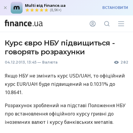
Multi від Finance.ua
ВСТАНОВИТИ
(8,9K+)
Курс євро НБУ підвищиться -
говорять розрахунки
04.12.2013, 13:45
—
Валюта
282
Якщо
НБУ
не змінить курс
USD
/UAH, то офіційний
курс
EUR
/UAH буде підвищений на 0.1031% до
10.8641.
Розрахунок зроблений на підставі Положення
НБУ
про встановлення офіційного курсу гривні до
іноземних валют і курсу банківських металів.