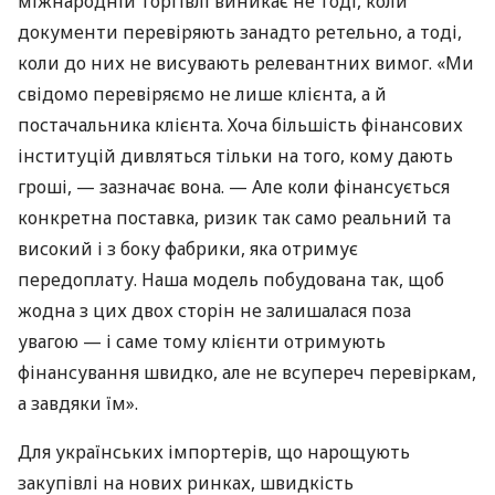
міжнародній торгівлі виникає не тоді, коли
документи перевіряють занадто ретельно, а тоді,
коли до них не висувають релевантних вимог. «Ми
свідомо перевіряємо не лише клієнта, а й
постачальника клієнта. Хоча більшість фінансових
інституцій дивляться тільки на того, кому дають
гроші, — зазначає вона. — Але коли фінансується
конкретна поставка, ризик так само реальний та
високий і з боку фабрики, яка отримує
передоплату. Наша модель побудована так, щоб
жодна з цих двох сторін не залишалася поза
увагою — і саме тому клієнти отримують
фінансування швидко, але не всупереч перевіркам,
а завдяки їм».
Для українських імпортерів, що нарощують
закупівлі на нових ринках, швидкість