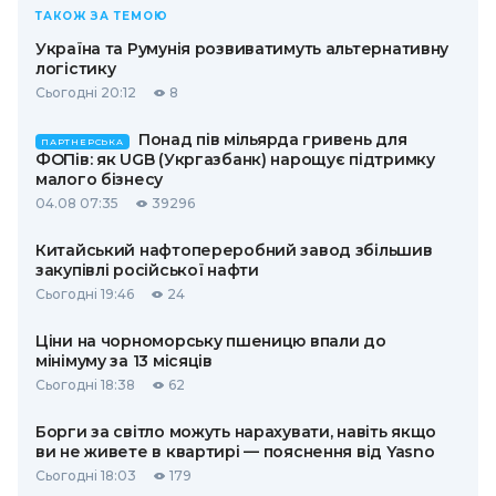
ТАКОЖ ЗА ТЕМОЮ
Україна та Румунія розвиватимуть альтернативну
логістику
Сьогодні 20:12
8
Понад пів мільярда гривень для
ПАРТНЕРСЬКА
ФОПів: як UGB (Укргазбанк) нарощує підтримку
малого бізнесу
04.08 07:35
39296
Китайський нафтопереробний завод збільшив
закупівлі російської нафти
Сьогодні 19:46
24
Ціни на чорноморську пшеницю впали до
мінімуму за 13 місяців
Сьогодні 18:38
62
Борги за світло можуть нарахувати, навіть якщо
ви не живете в квартирі — пояснення від Yasno
Сьогодні 18:03
179