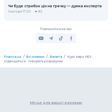
Чи буде стрибок цін на гречку — думка експерта
Сьогодні 17:20
82
Підпишіться на нас
/
/
/
Finance.ua
Всі новини
Валюта
Курс євро НБУ
підвищиться - говорять розрахунки
Місце для вашої реклами