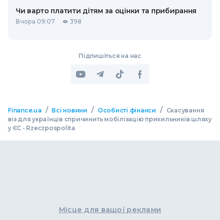
Чи варто платити дітям за оцінки та прибирання
Вчора 09:07
398
Підпишіться на нас
/
/
/
Finance.ua
Всі новини
Особисті фінанси
Скасування
віз для українців спричинить мобілізацію прихильників шляху
у ЄС - Rzeczpospolita
Місце для вашої реклами