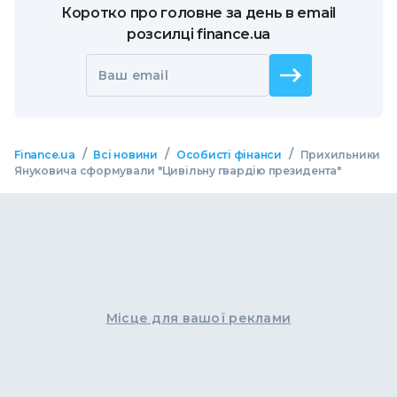
Коротко про головне за день в email
розсилці finance.ua
Ваш email
/
/
/
Finance.ua
Всі новини
Особисті фінанси
Прихильники
Януковича сформували "Цивільну гвардію президента"
Місце для вашої реклами