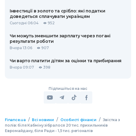
Інвестиції в золото та срібло: які податки
доведеться сплачувати українцям
Сьогодні 06:04
952
Чи можуть зменшити зарплату через погані
результати роботи
Вчора 13:06
907
Чи варто платити дітям за оцінки та прибирання
Вчора 09:07
398
Підпишіться на нас
/
/
/
Finance.ua
Всі новини
Особисті фінанси
Звістка з
полів: біля Кабміну зібралося 20 тис. прихильників
Евромайдану, біля Ради - 1,5 тис. регіоналів