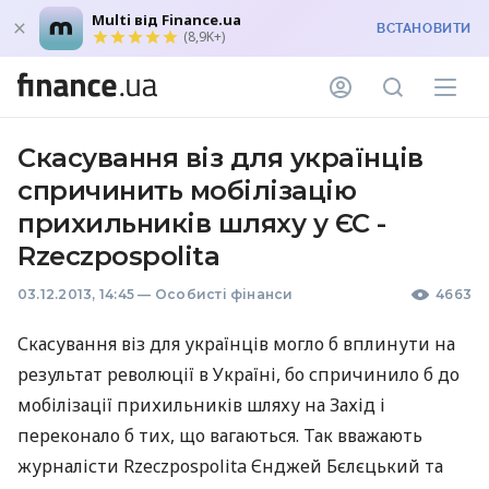
Multi від Finance.ua
ВСТАНОВИТИ
(8,9K+)
Скасування віз для українців
спричинить мобілізацію
прихильників шляху у ЄС -
Rzeczpospolita
03.12.2013, 14:45
—
Особисті фінанси
4663
Скасування віз для українців могло б вплинути на
результат революції в Україні, бо спричинило б до
мобілізації прихильників шляху на Захід і
переконало б тих, що вагаються. Так вважають
журналісти Rzeczpospolita Єнджей Бєлєцький та