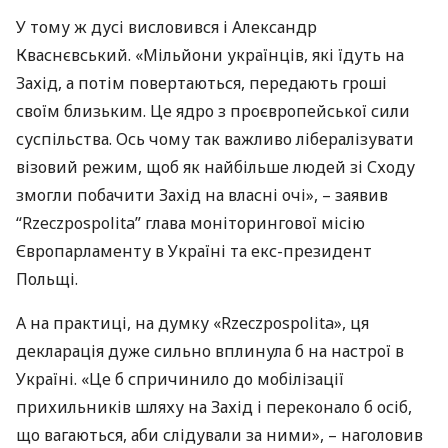
У тому ж дусі висловився і Александр
Кваснєвський. «Мільйони українців, які їдуть на
Захід, а потім повертаються, передають гроші
своїм близьким. Це ядро з проєвропейської сили
суспільства. Ось чому так важливо лібералізувати
візовий режим, щоб як найбільше людей зі Сходу
змогли побачити Захід на власні очі», – заявив
“Rzeczpospolita” глава моніторингової місію
Європарламенту в Україні та екс-президент
Польщі.
А на практиці, на думку «Rzeczpospolita», ця
декларація дуже сильно вплинула б на настрої в
Україні. «Це б спричинило до мобілізації
прихильників шляху на Захід і переконало б осіб,
що вагаються, аби слідували за ними», – наголовив