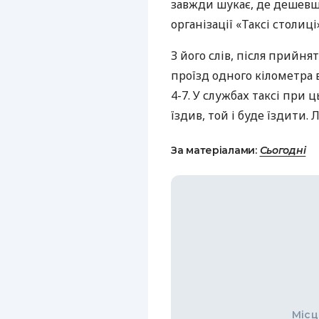
завжди шукає, де дешевше
організації «Таксі столиц
З його слів, після прийня
проїзд одного кілометра в
4-7. У службах таксі при 
їздив, той і буде їздити.
За матеріалами:
Сьогодні
Місц