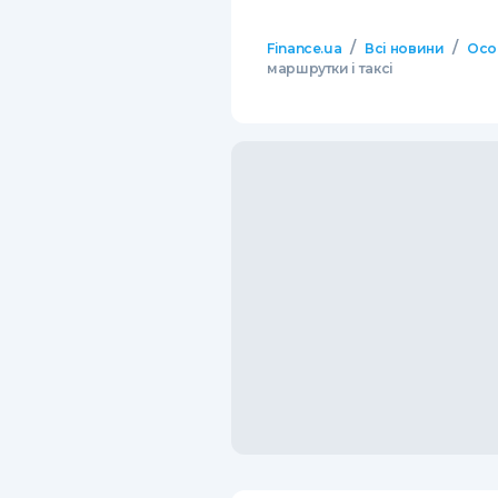
/
/
Finance.ua
Всі новини
Осо
маршрутки і таксі