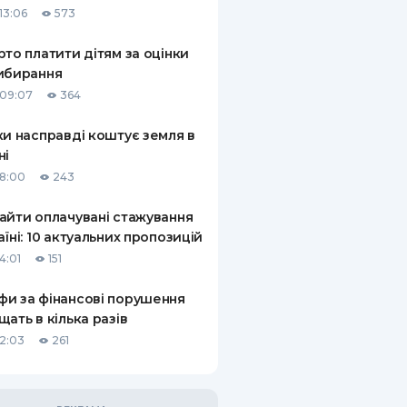
13:06
573
КИ ПО
ВАННЮ
рто платити дітям за оцінки
ибирання
ХОВІ ПОЛІСИ
09:07
364
І КОМПАНІЇ
ки насправді коштує земля в
ні
 ПРО СТРАХОВІ
Ї
18:00
243
А І ОПЛАТА
айти оплачувані стажування
аїні: 10 актуальних пропозицій
И
4:01
151
и за фінансові порушення
щать в кілька разів
12:03
261