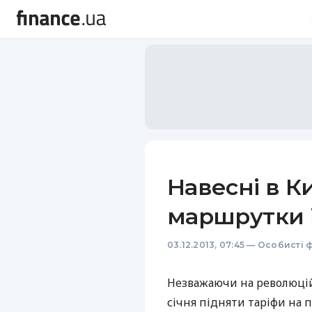
Навесні в К
маршрутки і
03.12.2013, 07:45
—
Особисті 
Незважаючи на революційн
січня підняти таріфи на 