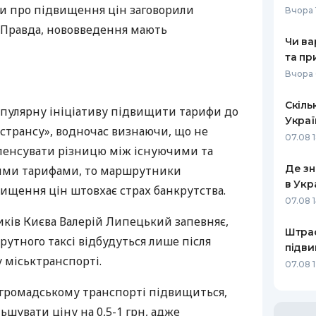
ми про підвищення цін заговорили
Вчора 
РЕЙТИНГ ДЕБЕТОВИХ
ПУТІВНИ
 Правда, нововведення мають
КАРТОК
СТРАХУ
Чи ва
та пр
ЩОМІСЯЧНИЙ ОГЛЯД
ВСІ СТРА
Вчора 
КЕШБЕКУ
СТРАХОВ
Скіль
ПУТІВНИКИ ПО
пулярну ініціативу підвищити тарифи до
Украї
БАНКІВСЬКИХ КАРТКАХ
ВІДГУКИ
астрансу», водночас визнаючи, що не
КОМПАНІ
07.08 
енсувати різницю між існуючими та
ДОСТАВК
Де зн
ими тарифами, то маршрутники
в Укр
вищення цін штовхає страх банкрутства.
КОНТАКТ
07.08 1
ників Києва Валерій Липецький запевняє,
Штраф
утного таксі відбудуться лише після
підви
у міськтранспорті.
07.08 
в громадському транспорті підвищиться,
ьшувати ціну на 0,5-1 грн, адже