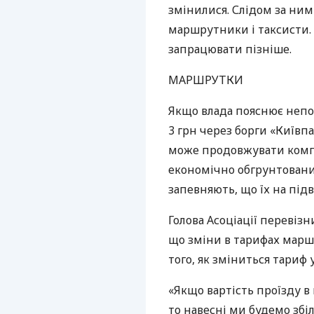
змінилися. Слідом за ни
маршрутники і таксисти.
запрацювати пізніше.
МАРШРУТКИ
Якщо влада пояснює непо
3 грн через борги «Київп
може продовжувати комп
економічно обгрунтован
запевняють, що їх на під
Голова Асоціації перевіз
що зміни в тарифах маршр
того, як зміниться тариф 
«Якщо вартість проїзду 
то навесні ми будемо збіл