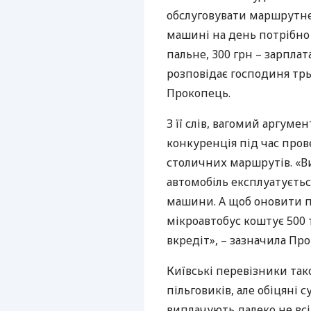
обслуговувати маршрутне 
машині на день потрібно 
пальне, 300 грн – зарплат
розповідає господиня тр
Прокопець.
З її слів, вагомий аргум
конкуренція під час пров
столичних маршрутів. «Ви
автомобіль експлуатуєтьс
машини. А щоб оновити па
мікроавтобус коштує 500 
вкредіт», – зазначила Пр
Київські перевізники та
пільговиків, але обіцяні 
виплачують далеко не всі