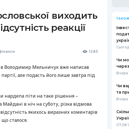
ословської виходить
ТАКОЖ
ідсутність реакції
Інвест
подат
украї
Сьогод
фінанси
1283
Чи мо
через
онів Володимир Мельничук вже написав
Вчора 
і партії, але подасть його лише завтра під
.
Чи ва
та пр
и нардепа піти на таке рішення –
Вчора 
 Майдані в ніч на суботу, різка відмова
ож відсутність якихось виразних коментарів
Скіль
Украї
 що сталося.
07.08 