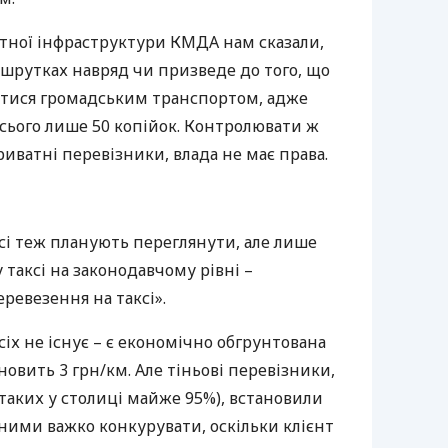
тної інфраструктури
КМДА
нам сказали,
шрутках навряд чи призведе до того, що
атися громадським транспортом, адже
сього лише 50 копійок. Контролювати ж
риватні перевізники, влада не має права.
сі теж планують переглянути, але лише
 таксі на законодавчому рівні –
ревезення на таксі».
сіх не існує – є економічно обгрунтована
ановить 3 грн/км. Але тіньові перевізники,
 таких у столиці майже 95%), встановили
З ними важко конкурувати, оскільки клієнт