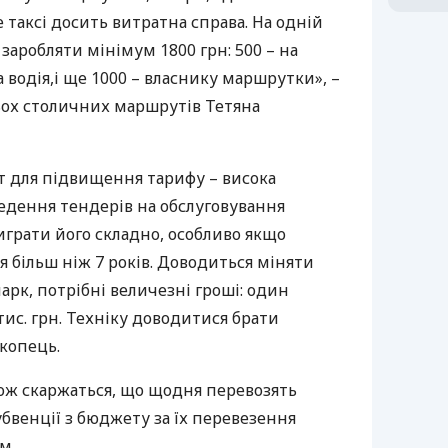
таксі досить витратна справа. На одній
заробляти мінімум 1800 грн: 500 – на
а водія,і ще 1000 – власнику маршрутки», –
ьох столичних маршрутів Тетяна
ент для підвищення тарифу – висока
едення тендерів на обслуговування
грати його складно, особливо якщо
я більш ніж 7 років. Доводиться міняти
рк, потрібні величезні гроші: один
тис. грн. Техніку доводитися брати
окопець.
кож скаржаться, що щодня перевозять
субвенції з бюджету за їх перевезення
м.