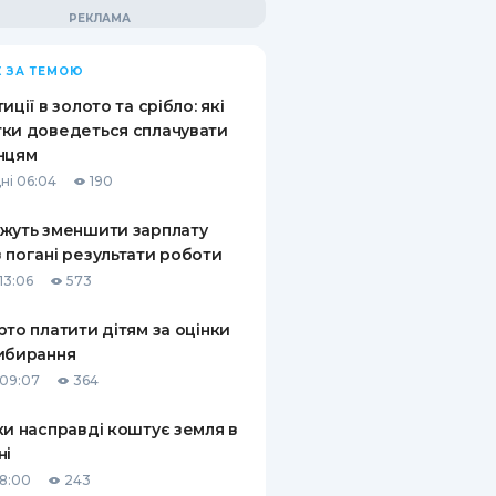
 ЗА ТЕМОЮ
иції в золото та срібло: які
ки доведеться сплачувати
нцям
ні 06:04
190
жуть зменшити зарплату
 погані результати роботи
13:06
573
рто платити дітям за оцінки
ибирання
09:07
364
ки насправді коштує земля в
ні
18:00
243