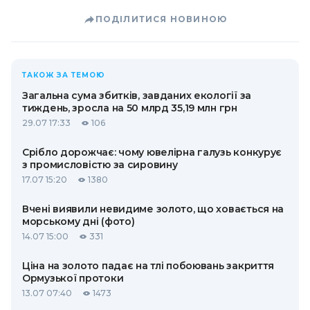
ПОДІЛИТИСЯ НОВИНОЮ
ТАКОЖ ЗА ТЕМОЮ
Загальна сума збитків, завданих екології за
тиждень, зросла на 50 млрд 35,19 млн грн
29.07 17:33
106
Срібло дорожчає: чому ювелірна галузь конкурує
з промисловістю за сировину
17.07 15:20
1380
Вчені виявили невидиме золото, що ховається на
морському дні (фото)
14.07 15:00
331
Ціна на золото падає на тлі побоювань закриття
Ормузької протоки
13.07 07:40
1473