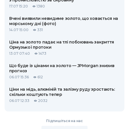
з промисловістю за сировину
17.07 15:20
1380
Вчені виявили невидиме золото, що ховається на
морському дні (фото)
14.07 15:00
331
Ціна на золото падає на тлі побоювань закриття
Ормузької протоки
13.07 07:40
1473
Що буде із цінами на золото — JPMorgan знизив
прогноз
06.07 15:36
612
Ціни на мідь, алюміній та залізну руду зростають:
скільки коштують тепер
06.07 12:33
2032
Підпишіться на нас