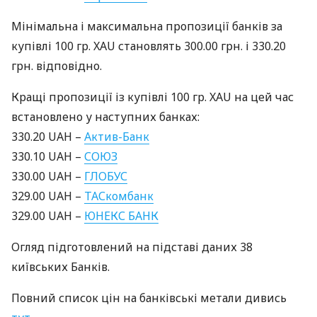
Мінімальна і максимальна пропозиції банків за
купівлі 100 гр.
XAU
становлять 300.00 грн. і 330.20
грн. відповідно.
Кращі пропозиції із купівлі 100 гр.
XAU
на цей час
встановлено у наступних банках:
330.20
UAH
–
Актив-Банк
330.10
UAH
–
СОЮЗ
330.00
UAH
–
ГЛОБУС
329.00
UAH
–
ТАС
комбанк
329.00
UAH
–
ЮНЕКС
БАНК
Огляд підготовлений на підставі даних 38
київських Банків.
Повний список цін на банківські метали дивись