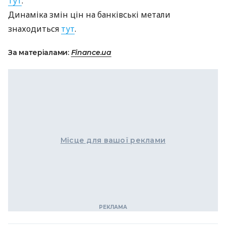
тут
.
Динаміка змін цін на банківські метали
знаходиться
тут
.
За матеріалами:
Finance.ua
Місце для вашої реклами