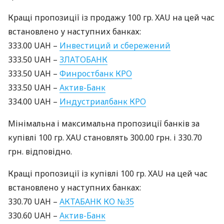
Кращі пропозиції із продажу 100 гр.
XAU
на цей час
встановлено у наступних банках:
333.00
UAH
–
Инвестиций и сбережений
333.50
UAH
–
ЗЛАТОБАНК
333.50
UAH
–
Финростбанк
КРО
333.50
UAH
–
Актив-Банк
334.00
UAH
–
Индустриалбанк
КРО
Мінімальна і максимальна пропозиції банків за
купівлі 100 гр.
XAU
становлять 300.00 грн. і 330.70
грн. відповідно.
Кращі пропозиції із купівлі 100 гр.
XAU
на цей час
встановлено у наступних банках:
330.70
UAH
–
АКТАБАНК
КО №35
330.60
UAH
–
Актив-Банк