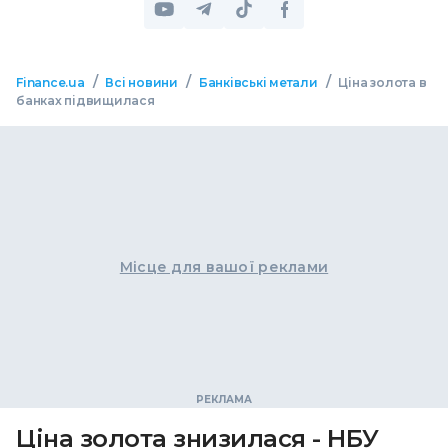
/
/
/
Finance.ua
Всі новини
Банківські метали
Ціна золота в
банках підвищилася
Місце для вашої реклами
Ціна золота знизилася - НБУ