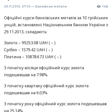
29.11.2013, 07:10
—
Банківські метали
148
Офіційні курси банківських металів за 10 трiйських
унцій, встановлені Національним банком України з
29.11.2013, складають:
Золото – 99253.08
UAH
( – )
Срiбло – 1579.42
UAH
( – )
Платина – 108784.73
UAH
( – )
З початку місяця офіційний курс золота
подешевшав на 7.98%.
З початку кварталу офіційний курс золота
подешевшав на 6.03%.
З початку року офіційний курс золота подешевшав
на 25.14%.