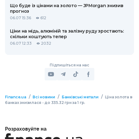
Що буде із цінами на золото — JPMorgan знизив
прогноз
06.07 15:36
612
Ціни на мідь, алюміній та залізну руду зростають:
скільки коштують тепер
06.07 12:33
2032
Підпишіться на нас
/
/
/
Finance.ua
Всі новини
Банківські метали
Ціна золота в
банках знизилася - до 335.32 грн за 1 гр.
Розраховуйте на