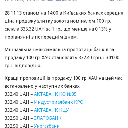
28.11.13 станом на 14:00 в Київських банках середня
ціна продажу злитку золота номіналом 100 гр.
склала 335.32
UAH
за 1 гр., що менше на 0.13% у
порівнянні з попереднім днем.
Мінімальна і максимальна пропозиції банків за
продажу 100 гр.
XAU
становлять 332.40 грн. і 341.00
грн. відповідно.
Кращі пропозиції із продажу 100 гр.
XAU
на цей час
встановлено у наступних банках:
332.40
UAH
–
АКТАБАНК
КО №35
332.40
UAH
–
Индустриалбанк
КРО
332.40
UAH
–
АКТАБАНК
КЦУ
332.50
UAH
–
ЗЛАТОБАНК
332.50
UAH
–
Укргазбанк