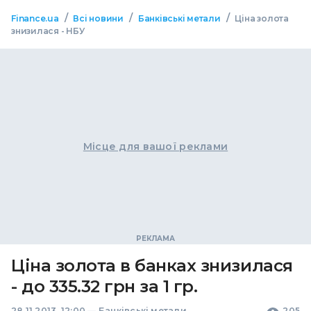
/
/
/
Finance.ua
Всі новини
Банківські метали
Ціна золота
знизилася - НБУ
Місце для вашої реклами
Ціна золота в банках знизилася
- до 335.32 грн за 1 гр.
28.11.2013, 12:00
—
Банківські метали
205