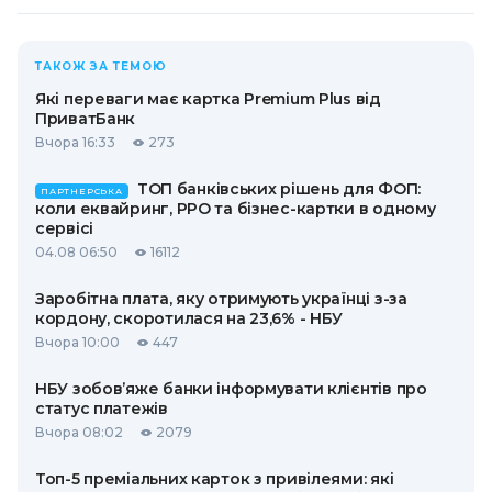
ТАКОЖ ЗА ТЕМОЮ
Які переваги має картка Premium Plus від
ПриватБанк
Вчора 16:33
273
ТОП банківських рішень для ФОП:
ПАРТНЕРСЬКА
коли еквайринг, РРО та бізнес-картки в одному
сервісі
04.08 06:50
16112
Заробітна плата, яку отримують українці з-за
кордону, скоротилася на 23,6% - НБУ
Вчора 10:00
447
НБУ зобов’яже банки інформувати клієнтів про
статус платежів
Вчора 08:02
2079
Топ-5 преміальних карток з привілеями: які