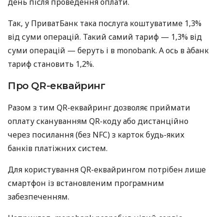
день після проведення оплати.
Так, у ПриватБанк така послуга коштуватиме 1,3%
від суми операцій. Такий самий тариф — 1,3% від
суми операцій — беруть і в monobank. А ось в àбанк
тариф становить 1,2%.
Про QR-еквайринг
Разом з тим QR-еквайринг дозволяє приймати
оплату скануванням QR-коду або дистанційно
через посилання (без NFC) з карток будь-яких
банків платіжних систем.
Для користування QR-еквайрингом потрібен лише
смартфон із встановленим програмним
забезпеченням.