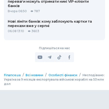
переваги можуть отримати нині VIP-клієнти
банків
Вчора 06:50
787
Нові ліміти банків: кому заблокують картки та
перекази вже у серпні
06.08 13:10
3603
Підпишіться на нас
/
/
/
Finance.ua
Всі новини
Особисті фінанси
Несподівано:
Україна за 9 місяців експортувала військові кораблі на 53 млн
дол