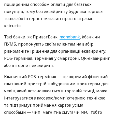
поширеним способом оплати для багатьох
покупців, тому без еквайрингу будь-яка торгова
точка або інтернет-магазин просто втрачає
клієнтів.
Такі банки, як ПриватБанк,
monobank
, àбанк чи
ПУМБ, пропонують своїм клієнтам на вибір
різноманітні рішення для організації еквайрингу:
POS-термінал, термінал у смартфоні, QR-еквайринг
або інтернет-еквайринг.
Класичний POS-термінал — це окремий фізичний
платіжний пристрій з вбудованим принтером для
чеків, який встановлюється в торговій точці, може
інтегруватися з касовою/комп'ютерною технікою
та підтримує приймання карток усіма
способами — чип, магнітна смуга чи NFC, тобто