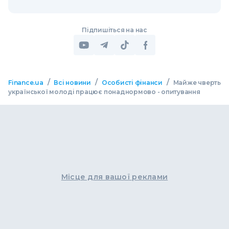
Підпишіться на нас
/
/
/
Finance.ua
Всі новини
Особисті фінанси
Майже чверть
української молоді працює понаднормово - опитування
Місце для вашої реклами