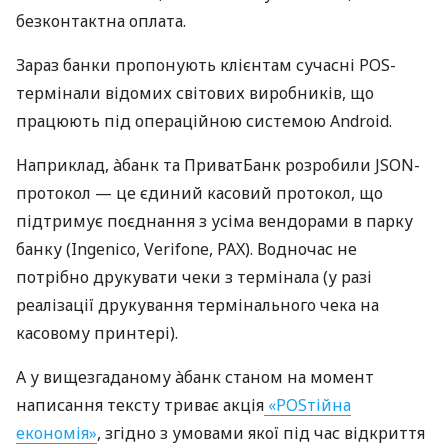
безконтактна оплата.
Зараз банки пропонують клієнтам сучасні POS-
термінали відомих світових виробників, що
працюють під операційною системою Android.
Наприклад, àбанк та ПриватБанк розробили JSON-
протокол — це єдиний касовий протокол, що
підтримує поєднання з усіма вендорами в парку
банку (Ingenico, Verifone, PAX). Водночас не
потрібно друкувати чеки з термінала (у разі
реалізації друкування термінального чека на
касовому принтері).
А у вищезгаданому àбанк станом на момент
написання тексту триває акція
«POSтійна
економія»
, згідно з умовами якої під час відкриття