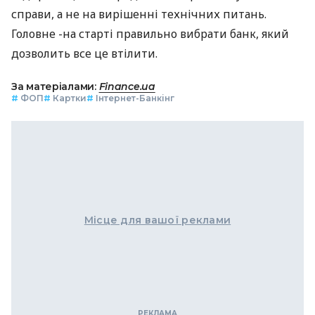
справи, а не на вирішенні технічних питань.
Головне -на старті правильно вибрати банк, який
дозволить все це втілити.
За матеріалами:
Finance.ua
#
ФОП
#
Картки
#
Інтернет-Банкінг
Місце для вашої реклами