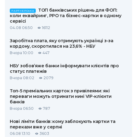
ТОП банківських рішень для ФОП:
ПАРТНЕРСЬКА
коли еквайринг, РРО та бізнес-картки в одному
сервісі
04.08 06:50
16112
Заробітна плата, яку отримують українці з-за
кордону, скоротилася на 23,6% - НБУ
Вчора 10:00
447
НБУ зобов’яже банки інформувати клієнтів про
статус платежів
Вчора 08:02
2079
Топ-5 преміальних карток з привілеями: які
переваги можуть отримати нині VIP-клієнти
банків
Вчора 06:50
787
Нові ліміти банків: кому заблокують картки та
перекази вже у серпні
06.08 13:10
3603