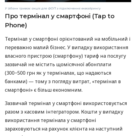
У àбанк триває акція для ФОП з підключення еквайрингу
Про термінал у смартфоні (Tap to
Phone)
Термінал у смартфоні орієнтований на мобільний і
переважно малий бізнес. У випадку використання
власного пристрою (смартфону) тариф на послугу
зазвичай не містить щомісячної абонплати
(300−500 грн як у терміналах, що надаються
банками) — тому з погляду витрат, «термінал в
смартфоні» є більш економним.
Зазвичай термінал у смартфоні використовується
разом з касовим інтегратором. Кошти у випадку
використання термінала у смартфоні
зараховуються на рахунок клієнта на наступний