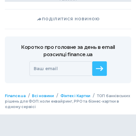
ПОДІЛИТИСЯ НОВИНОЮ
Коротко про головне за день в email
розсилці finance.ua
Ваш email
/
/
/
Finance.ua
Всі новини
Фінтех і Картки
ТОП банківських
рішень для ФОП: коли еквайринг, РРО та бізнес-картки в
одному сервісі