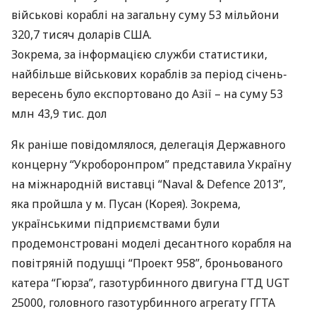
військові кораблі на загальну суму 53 мільйони
320,7 тисяч доларів
США
.
Зокрема, за інформацією служби статистики,
найбільше військових кораблів за період січень-
вересень було експортовано до Азії – на суму 53
млн 43,9 тис. дол
Як раніше повідомлялося, делегація Державного
концерну “Укроборонпром” представила Україну
на міжнародній виставці “Naval & Defence 2013”,
яка пройшла у м. Пусан (Корея). Зокрема,
українськими підприємствами були
продемонстровані моделі десантного корабля на
повітряній подушці “Проект 958”, броньованого
катера “Гюрза”, газотурбинного двигуна
ГТД
UGT
25000, головного газотурбинного агрегату
ГГТА