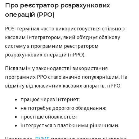
Про реєстратор розрахункових
операцій (РРО)
POS-термінал часто використовується спільно з
касовим інтегратором, який об’єднує облікову
систему з програмним реєстратором
розрахункових операцій (пРРО).
Після змін у законодавстві використання
програмних РРО стало значно популярнішим. На
відміну від класичних касових апаратів, пРРО:
працює через інтернет;
не потребує дорогого обладнання;
простіше оновлюється;
інтегрується з платіжними рішеннями.
Наприклад,
ПУМБ
пропонує партнерські сервіси