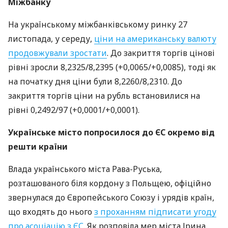
Міжбанку
На українському міжбанківському ринку 27
листопада, у середу,
ціни на американську валюту
продовжували зростати
. До закриття торгів цінові
рівні зросли 8,2325/8,2395 (+0,0065/+0,0085), тоді як
на початку дня ціни були 8,2260/8,2310. До
закриття торгів ціни на рубль встановилися на
рівні 0,2492/97 (+0,0001/+0,0001).
Українське місто попросилося до ЄС окремо від
решти країни
Влада українського міста Рава-Руська,
розташованого біля кордону з Польщею, офіційно
звернулася до Європейського Союзу і урядів країн,
що входять до нього
з проханням підписати угоду
про асоціацію з ЄС
. Як розповіла мер міста Ірина