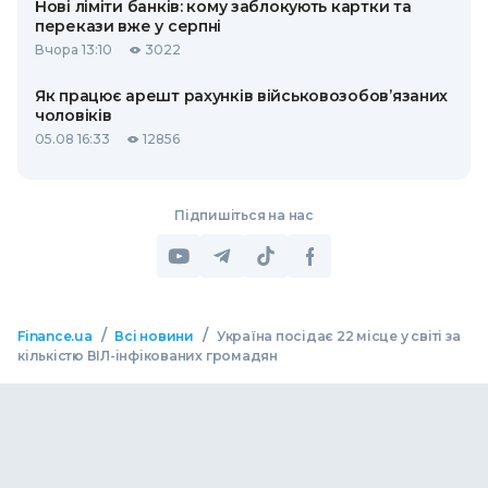
Нові ліміти банків: кому заблокують картки та
перекази вже у серпні
Вчора 13:10
3022
Як працює арешт рахунків військовозобов’язаних
чоловіків
05.08 16:33
12856
Підпишіться на нас
/
/
Finance.ua
Всі новини
Україна посідає 22 місце у світі за
кількістю ВІЛ-інфікованих громадян