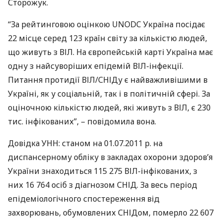
Сторожук.
“За рейтинговою оцінкою
UNODC
Україна посідає
22 місце серед 123 країн світу за кількістю людей,
що живуть з
ВІЛ
. На європейській карті Україна має
одну з найсуворіших епідемій
ВІЛ
-інфекції.
Питання протидії
ВІЛ
/СНІДу є найважливішими в
Україні, як у соціальній, так і в політичній сфері. За
оціночною кількістю людей, які живуть з
ВІЛ
, є 230
тис. інфікованих”, – повідомила вона.
Довідка
УНН
: станом на 01.07.2011 р. на
диспансерному обліку в закладах охорони здоров’я
України знаходиться 115 275
ВІЛ
-інфікованих, з
них 16 764 осіб з діагнозом
СНІД
. За весь період
епідеміологічного спостереження від
захворювань, обумовлених
СНІД
ом, померло 22 607