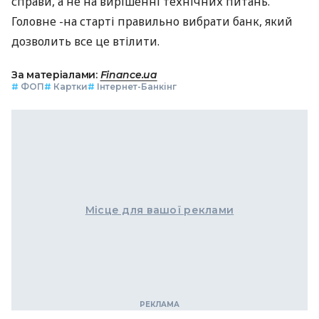
справи, а не на вирішенні технічних питань.
Головне -на старті правильно вибрати банк, який
дозволить все це втілити.
За матеріалами:
Finance.ua
#
ФОП
#
Картки
#
Інтернет-Банкінг
Місце для вашої реклами