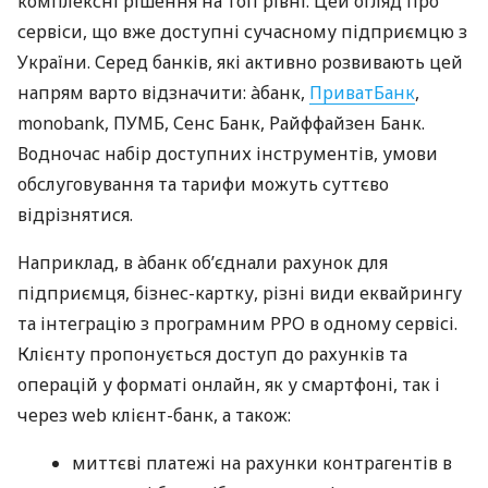
комплексні рішення на топ рівні. Цей огляд про
сервіси, що вже доступні сучасному підприємцю з
України. Серед банків, які активно розвивають цей
напрям варто відзначити: àбанк,
ПриватБанк
,
monobank, ПУМБ, Сенс Банк, Райффайзен Банк.
Водночас набір доступних інструментів, умови
обслуговування та тарифи можуть суттєво
відрізнятися.
Наприклад, в àбанк об’єднали рахунок для
підприємця, бізнес-картку, різні види еквайрингу
та інтеграцію з програмним РРО в одному сервісі.
Клієнту пропонується доступ до рахунків та
операцій у форматі онлайн, як у смартфоні, так і
через web клієнт-банк, а також:
миттєві платежі на рахунки контрагентів в