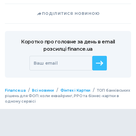
ПОДІЛИТИСЯ НОВИНОЮ
Коротко про головне за день в email
розсилці finance.ua
Ваш email
/
/
/
Finance.ua
Всі новини
Фінтех і Картки
ТОП банківських
рішень для ФОП: коли еквайринг, РРО та бізнес-картки в
одному сервісі