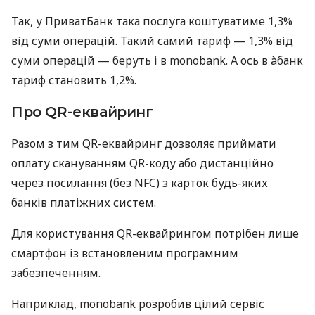
Так, у ПриватБанк така послуга коштуватиме 1,3%
від суми операцій. Такий самий тариф — 1,3% від
суми операцій — беруть і в monobank. А ось в àбанк
тариф становить 1,2%.
Про QR-еквайринг
Разом з тим QR-еквайринг дозволяє приймати
оплату скануванням QR-коду або дистанційно
через посилання (без NFC) з карток будь-яких
банків платіжних систем.
Для користування QR-еквайрингом потрібен лише
смартфон із встановленим програмним
забезпеченням.
Наприклад, monobank розробив цілий сервіс