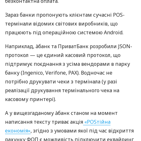
безконтактна оплата.
Зараз банки пропонують клієнтам сучасні POS-
термінали відомих світових виробників, що
працюють під операційною системою Android.
Наприклад, àбанк та ПриватБанк розробили JSON-
протокол — це єдиний касовий протокол, що
підтримує поєднання з усіма вендорами в парку
банку (Ingenico, Verifone, PAX). Водночас не
потрібно друкувати чеки з термінала (у разі
реалізації друкування термінального чека на
касовому принтері).
А у вищезгаданому àбанк станом на момент
написання тексту триває акція
«POSтійна
економія»
, згідно з умовами якої під час відкриття
рахунку ФОП є можливість підключити еквайринг