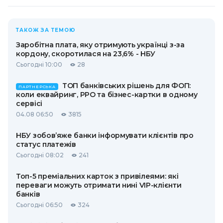
ТАКОЖ ЗА ТЕМОЮ
Заробітна плата, яку отримують українці з-за
кордону, скоротилася на 23,6% - НБУ
Сьогодні 10:00
28
ТОП банківських рішень для ФОП:
ПАРТНЕРСЬКА
коли еквайринг, РРО та бізнес-картки в одному
сервісі
04.08 06:50
3815
НБУ зобов’яже банки інформувати клієнтів про
статус платежів
Сьогодні 08:02
241
Топ-5 преміальних карток з привілеями: які
переваги можуть отримати нині VIP-клієнти
банків
Сьогодні 06:50
324