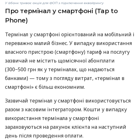
У àбанк триває акція для ФОП з підключення еквайрингу
Про термінал у смартфоні (Tap to
Phone)
Термінал у смартфоні орієнтований на мобільний і
переважно малий бізнес. У випадку використання
власного пристрою (смартфону) тариф на послугу
зазвичай не містить щомісячної абонплати
(300−500 грн як у терміналах, що надаються
банками) — тому з погляду витрат, «термінал в
смартфоні» є більш економним.
Зазвичай термінал у смартфоні використовується
разом з касовим інтегратором. Кошти у випадку
використання термінала у смартфоні
зараховуються на рахунок клієнта на наступний
день після проведення оплати.