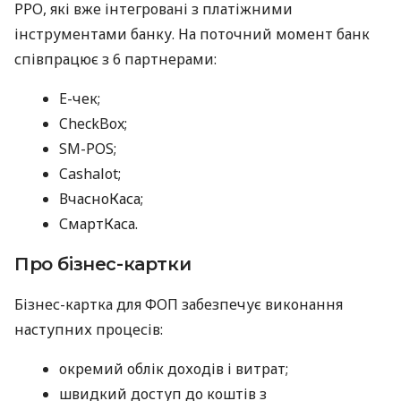
РРО, які вже інтегровані з платіжними
інструментами банку. На поточний момент банк
співпрацює з 6 партнерами:
E-чек;
CheckBox;
SM-POS;
Cashalot;
ВчасноКаса;
СмартКаса.
Про бізнес-картки
Бізнес-картка для ФОП забезпечує виконання
наступних процесів:
окремий облік доходів і витрат;
швидкий доступ до коштів з