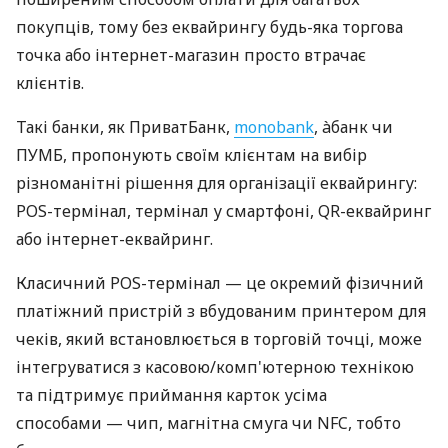
покупців, тому без еквайрингу будь-яка торгова
точка або інтернет-магазин просто втрачає
клієнтів.
Такі банки, як ПриватБанк,
monobank
, àбанк чи
ПУМБ, пропонують своїм клієнтам на вибір
різноманітні рішення для організації еквайрингу:
POS-термінал, термінал у смартфоні, QR-еквайринг
або інтернет-еквайринг.
Класичний POS-термінал — це окремий фізичний
платіжний пристрій з вбудованим принтером для
чеків, який встановлюється в торговій точці, може
інтегруватися з касовою/комп'ютерною технікою
та підтримує приймання карток усіма
способами — чип, магнітна смуга чи NFC, тобто