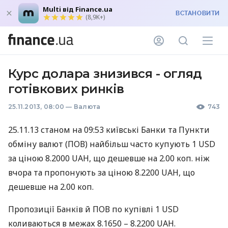
Multi від Finance.ua
ВСТАНОВИТИ
(8,9K+)
Курс долара знизився - огляд
готівкових ринків
25.11.2013, 08:00
—
Валюта
743
25.11.13 станом на 09:53 київські Банки та Пункти
обміну валют (
ПОВ
) найбільш часто купують 1
USD
за ціною 8.2000
UAH
, що дешевше на 2.00 коп. ніж
вчора та пропонують за ціною 8.2200
UAH
, що
дешевше на 2.00 коп.
Пропозиції Банків й
ПОВ
по купівлі 1
USD
коливаються в межах 8.1650 – 8.2200
UAH
.