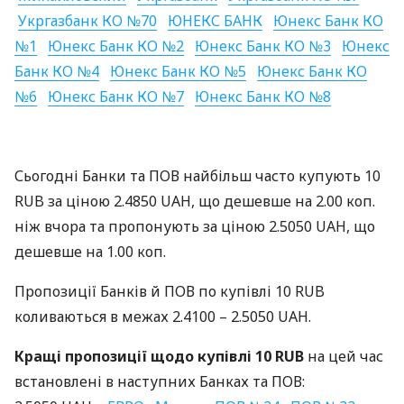
Укргазбанк КО №70
ЮНЕКС
БАНК
Юнекс Банк КО
№1
Юнекс Банк КО №2
Юнекс Банк КО №3
Юнекс
Банк КО №4
Юнекс Банк КО №5
Юнекс Банк КО
№6
Юнекс Банк КО №7
Юнекс Банк КО №8
Сьогодні Банки та
ПОВ
найбільш часто купують 10
RUB
за ціною 2.4850
UAH
, що дешевше на 2.00 коп.
ніж вчора та пропонують за ціною 2.5050
UAH
, що
дешевше на 1.00 коп.
Пропозиції Банків й
ПОВ
по купівлі 10
RUB
коливаються в межах 2.4100 – 2.5050
UAH
.
Кращі пропозиції щодо купівлі 10
RUB
на цей час
встановлені в наступних Банках та
ПОВ
: