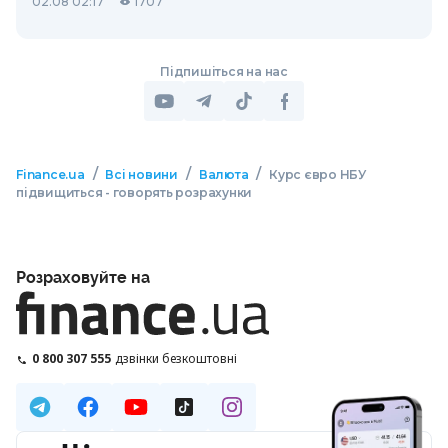
02.08 02:17
1707
Підпишіться на нас
/
/
/
Finance.ua
Всі новини
Валюта
Курс євро НБУ
підвищиться - говорять розрахунки
Розраховуйте на
0 800 307 555
дзвінки безкоштовні