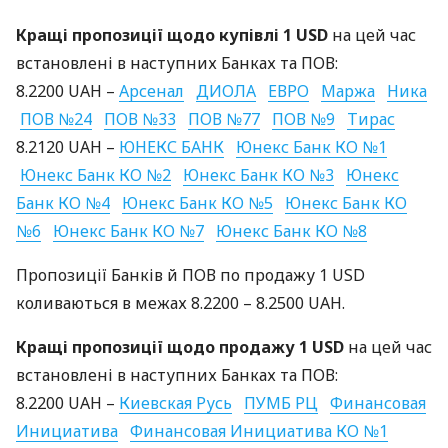
Кращі пропозиції щодо купівлі 1
USD
на цей час
встановлені в наступних Банках та
ПОВ
:
8.2200
UAH
–
Арсенал
ДИОЛА
ЕВРО
Маржа
Ника
ПОВ
№24
ПОВ
№33
ПОВ
№77
ПОВ
№9
Тирас
8.2120
UAH
–
ЮНЕКС
БАНК
Юнекс Банк КО №1
Юнекс Банк КО №2
Юнекс Банк КО №3
Юнекс
Банк КО №4
Юнекс Банк КО №5
Юнекс Банк КО
№6
Юнекс Банк КО №7
Юнекс Банк КО №8
Пропозиції Банків й
ПОВ
по продажу 1
USD
коливаються в межах 8.2200 – 8.2500
UAH
.
Кращі пропозиції щодо продажу 1
USD
на цей час
встановлені в наступних Банках та
ПОВ
:
8.2200
UAH
–
Киевская Русь
ПУМБ
РЦ
Финансовая
Инициатива
Финансовая Инициатива КО №1