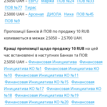
2.5050
UAH
–
ЕВРО
Маржа
ПОВ
№24
ПОВ
№33
ПОВ
№77
Тирас
2.5000
UAH
–
Арсенал
ДИОЛА
Ника
ПОВ
№45
ПОВ
№9
Пропозиції Банків й
ПОВ
по продажу 10
RUB
коливаються в межах 2.5050 – 2.5700
UAH
.
Кращі пропозиції щодо продажу 10
RUB
на цей
час встановлені в наступних Банках та
ПОВ
:
2.5050
UAH
–
Финансовая Инициатива
Финансовая
Инициатива КО №1
Финансовая Инициатива КО
№10
Финансовая Инициатива КО №11
Финансовая Инициатива КО №15
Финансовая
Инициатива КО №17
Финансовая Инициатива КО
№18
Финансовая Инициатива КО №19
Финансовая Инициатива КО №20
Финансовая