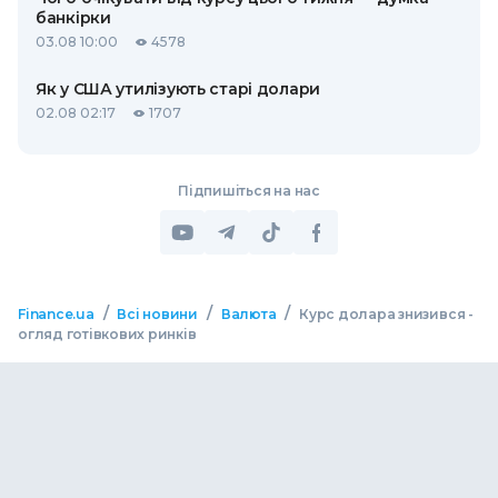
банкірки
03.08 10:00
4578
Як у США утилізують старі долари
02.08 02:17
1707
Підпишіться на нас
/
/
/
Finance.ua
Всі новини
Валюта
Курс долара знизився -
огляд готівкових ринків