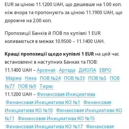
EUR
за ціною 11.1200
UAH
, що дешевше на 1.00 коп.
ніж вчора та пропонують за ціною 11.1900
UAH
, що
дорожче на 2.00 коп.
Пропозиції Банків й
ПОВ
по купівлі 1
EUR
коливаються в межах 10.9500 – 11.1400
UAH
.
Кращі пропозиції щодо купівлі 1
EUR
на цей час
встановлені в наступних Банках та
ПОВ
:
11.1400
UAH
–
Арсенал
Артада
ДИОЛА
ЕВРО
Маржа
Ника
ПОВ
№24
ПОВ
№33
ПОВ
№5
ПОВ
№77
ПОВ
№9
Тирас
11.1200
UAH
–
Финансовая Инициатива
Финансовая Инициатива КО №1
Финансовая
Инициатива КО №10
Финансовая Инициатива КО
№11
Финансовая Инициатива КО №15
Финансовая Инициатива КО №17
Финансовая