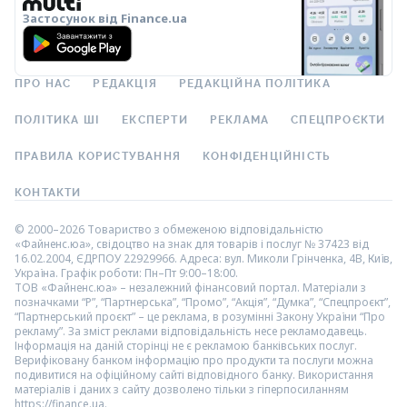
Застосунок від Finance.ua
ПРО НАС
РЕДАКЦІЯ
РЕДАКЦІЙНА ПОЛІТИКА
ПОЛІТИКА ШІ
ЕКСПЕРТИ
РЕКЛАМА
СПЕЦПРОЄКТИ
ПРАВИЛА КОРИСТУВАННЯ
КОНФІДЕНЦІЙНІСТЬ
КОНТАКТИ
© 2000–2026 Товариство з обмеженою відповідальністю
«Файненс.юа», свідоцтво на знак для товарів і послуг № 37423 від
16.02.2004, ЄДРПОУ 22929966. Адреса: вул. Миколи Грінченка, 4В, Київ,
Україна. Графік роботи: Пн–Пт 9:00–18:00.
ТОВ «Файненс.юа» – незалежний фінансовий портал. Матеріали з
позначками “Р”, “Партнерська”, “Промо”, “Акція”, “Думка”, “Спецпроєкт”,
“Партнерський проєкт” – це реклама, в розумінні Закону України “Про
рекламу”. За зміст реклами відповідальність несе рекламодавець.
Інформація на даній сторінці не є рекламою банківських послуг.
Верифіковану банком інформацію про продукти та послуги можна
подивитися на офіційному сайті відповідного банку. Використання
матеріалів і даних з сайту дозволено тільки з гіперпосиланням
https://finance.ua.