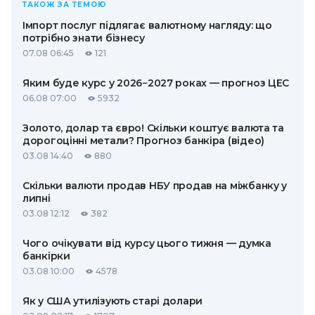
ТАКОЖ ЗА ТЕМОЮ
Імпорт послуг підлягає валютному нагляду: що
потрібно знати бізнесу
07.08 06:45
121
Яким буде курс у 2026−2027 роках — прогноз ЦЕС
06.08 07:00
5932
Золото, долар та євро! Скільки коштує валюта та
дорогоцінні метали? Прогноз банкіра (відео)
03.08 14:40
880
Скільки валюти продав НБУ продав на міжбанку у
липні
03.08 12:12
382
Чого очікувати від курсу цього тижня — думка
банкірки
03.08 10:00
4578
Як у США утилізують старі долари