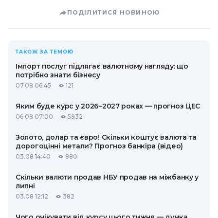
ПОДІЛИТИСЯ НОВИНОЮ
ТАКОЖ ЗА ТЕМОЮ
Імпорт послуг підлягає валютному нагляду: що
потрібно знати бізнесу
07.08 06:45
121
Яким буде курс у 2026−2027 роках — прогноз ЦЕС
06.08 07:00
5932
Золото, долар та євро! Скільки коштує валюта та
дорогоцінні метали? Прогноз банкіра (відео)
03.08 14:40
880
Скільки валюти продав НБУ продав на міжбанку у
липні
03.08 12:12
382
Чого очікувати від курсу цього тижня — думка