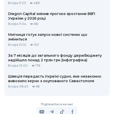
Вчора 11:23
488
Dragon Capital змінив прогноз зростання ВВП
України у 2026 році
Вчора 11:04
661
Митниця готує запуск нової системи: що
зміниться
Вчора 10:12
921
За 7 місяців до загального фонду держбюджету
надійшло понад 2 трлн грн (інфографіка)
Вчора 10:00
176
Швеція передасть Україні судно, яке незаконно
вивозило зерно з окупованого Севастополя
Вчора 08:49
68
Підпишіться на нас