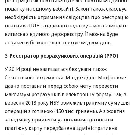
реєстрацію як платника
ПДВ
або платника єдиного
податку на одному вебсайті. Закон також скасовує
необхідність отримання свідоцтва про реєстрацію
платника
ПДВ
та єдиного податку – його замінить
виписка з єдиного держреєстру. Її можна буде
отримати безкоштовно протягом двох днів.
3.
Реєстратор розрахункових операцій (
РРО
)
У 2014 році не залишаться без уваги також
безготівкові розрахунки. Міндоходів і Мінфін вже
давно поставили перед собою мету перевести
максимум розрахунків в електронну форму. Так, з
вересня 2013 року
НБУ
обмежив граничну суму для
операцій з готівкою (150 тис. гривень). А з жовтня
за відмову прийняти у споживача до оплати
платіжну карту передбачена адміністративна