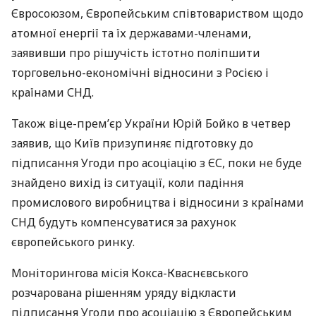
Євросоюзом, Європейським співтовариством щодо
атомної енергії та їх державами-членами,
заявивши про рішучість істотно поліпшити
торговельно-економічні відносини з Росією і
країнами
СНД
.
Також віце-прем’єр України Юрій Бойко в четвер
заявив, що Київ призупиняє підготовку до
підписання Угоди про асоціацію з ЄС, поки не буде
знайдено вихід із ситуації, коли падіння
промислового виробництва і відносини з країнами
СНД
будуть компенсуватися за рахунок
європейського ринку.
Моніторингова місія Кокса-Кваснєвського
розчарована рішенням уряду відкласти
підписання Угоди про асоціацію з Європейським