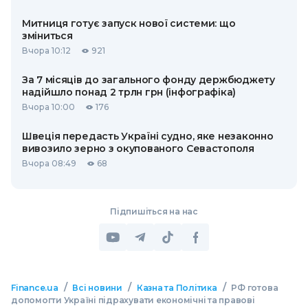
Митниця готує запуск нової системи: що
зміниться
Вчора 10:12
921
За 7 місяців до загального фонду держбюджету
надійшло понад 2 трлн грн (інфографіка)
Вчора 10:00
176
Швеція передасть Україні судно, яке незаконно
вивозило зерно з окупованого Севастополя
Вчора 08:49
68
Підпишіться на нас
/
/
/
Finance.ua
Всі новини
Казна та Політика
РФ готова
допомогти Україні підрахувати економічні та правові