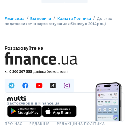
/
/
/
Finance.ua
Всі новини
Казна та Політика
До яких
податкових змін варто готуватися бізнесу в 2014 році
Розраховуйте на
0 800 307 555
дзвінки безкоштовні
Застосунок від Finance.ua
ПРО НАС
РЕДАКЦІЯ
РЕДАКЦІЙНА ПОЛІТИКА