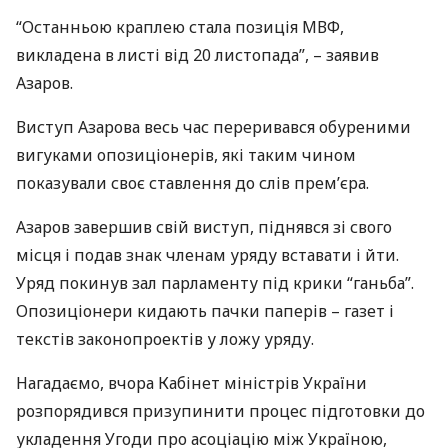
“Останньою краплею стала позиція
МВФ
,
викладена в листі від 20 листопада”, – заявив
Азаров.
Виступ Азарова весь час переривався обуреними
вигуками опозиціонерів, які таким чином
показували своє ставлення до слів прем’єра.
Азаров завершив свій виступ, піднявся зі свого
місця і подав знак членам уряду вставати і йти.
Уряд покинув зал парламенту під крики “ганьба”.
Опозиціонери кидають пачки паперів – газет і
текстів законопроектів у ложу уряду.
Нагадаємо, вчора Кабінет міністрів України
розпорядився призупинити процес підготовки до
укладення Угоди про асоціацію між Україною,