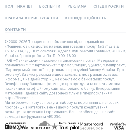
ПОЛІТИКА ШІ
ЕКСПЕРТИ
РЕКЛАМА
СПЕЦПРОЄКТИ
ПРАВИЛА КОРИСТУВАННЯ
КОНФІДЕНЦІЙНІСТЬ
КОНТАКТИ
© 2000–2026 Товариство з обмеженою відповідальністю
«Файненс.юа», свідоцтво на знак для товарів і послуг № 37423 від
16.02.2004, ЄДРПОУ 22929966. Адреса: вул. Миколи Грінченка, 4В, Київ,
Україна. Графік роботи: Пн–Пт 9:00–18:00.
ТОВ «Файненс.юа» – незалежний фінансовий портал. Матеріали з
позначками “Р”, “Партнерська”, “Промо”, “Акція”, “Думка”, “Спецпроєкт”,
“Партнерський проєкт” – це реклама, в розумінні Закону України “Про
рекламу”. За зміст реклами відповідальність несе рекламодавець.
Інформація на даній сторінці не є рекламою банківських послуг.
Верифіковану банком інформацію про продукти та послуги можна
подивитися на офіційному сайті відповідного банку. Використання
матеріалів і даних з сайту дозволено тільки з гіперпосиланням
https://finance.ua.
Ми не беремо плату за послуги підбору та порівняння фінансових
пропозицій в каталогах, і не надаємо послуги кредитування,
розміщення депозитів і страхування. Ваші особисті дані на сайті
захищені шифруванням AES-256.