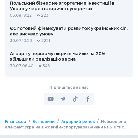
Польський бізнес не згортатиме інвестиції в
Україну через історичні суперечки
03.08 18:22
223
ЄС готовий фінансувати розвиток українських сіл,
але висуває умову
30.07 10:23
3221
Аграрії у першому півріччі майже на 20%
збільшили реалізацію зерна
30.07 08:40
546
Підпишіться на нас
/
/
/
Finance.ua
Всі новини
Аграрний ринок
Неймовірно,
але факт: Україна в жовтні експортувала банани на $10 тис.