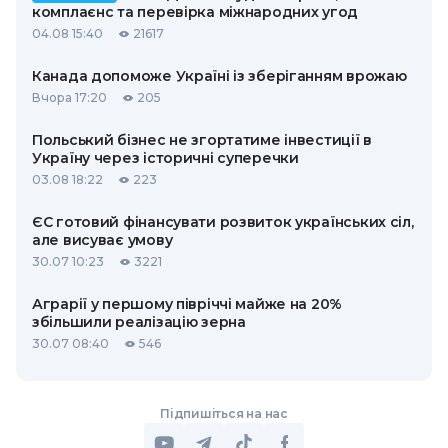
комплаєнс та перевірка міжнародних угод
04.08 15:40
21617
Канада допоможе Україні із зберіганням врожаю
Вчора 17:20
205
Польський бізнес не згортатиме інвестиції в
Україну через історичні суперечки
03.08 18:22
223
ЄС готовий фінансувати розвиток українських сіл,
але висуває умову
30.07 10:23
3221
Аграрії у першому півріччі майже на 20%
збільшили реалізацію зерна
30.07 08:40
546
Підпишіться на нас