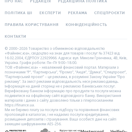
ПРО НАС
РЕДАКЦІЯ
РЕДАКЦІЙНА ПОЛІТИКА
ПОЛІТИКА ШІ
ЕКСПЕРТИ
РЕКЛАМА
СПЕЦПРОЄКТИ
ПРАВИЛА КОРИСТУВАННЯ
КОНФІДЕНЦІЙНІСТЬ
КОНТАКТИ
© 2000–2026 Товариство з обмеженою відповідальністю
«Файненс.юа», свідоцтво на знак для товарів і послуг № 37423 від
16.02.2004, ЄДРПОУ 22929966. Адреса: вул. Миколи Грінченка, 4В, Київ,
Україна. Графік роботи: Пн–Пт 9:00–18:00.
ТОВ «Файненс.юа» – незалежний фінансовий портал. Матеріали з
позначками “Р”, “Партнерська”, “Промо”, “Акція”, “Думка”, “Спецпроєкт”,
“Партнерський проєкт” – це реклама, в розумінні Закону України “Про
рекламу”. За зміст реклами відповідальність несе рекламодавець.
Інформація на даній сторінці не є рекламою банківських послуг.
Верифіковану банком інформацію про продукти та послуги можна
подивитися на офіційному сайті відповідного банку. Використання
матеріалів і даних з сайту дозволено тільки з гіперпосиланням
https://finance.ua.
Ми не беремо плату за послуги підбору та порівняння фінансових
пропозицій в каталогах, і не надаємо послуги кредитування,
розміщення депозитів і страхування. Ваші особисті дані на сайті
захищені шифруванням AES-256.