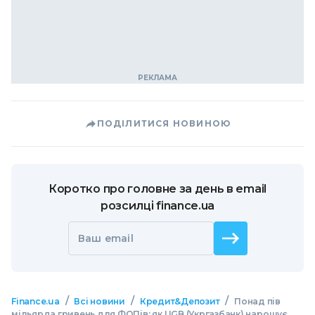
ПОДІЛИТИСЯ НОВИНОЮ
Коротко про головне за день в email
розсилці finance.ua
Ваш email
/
/
/
Finance.ua
Всі новини
Кредит&Депозит
Понад пів
мільярда гривень для ФОПів: як UGB (Укргазбанк) нарощує