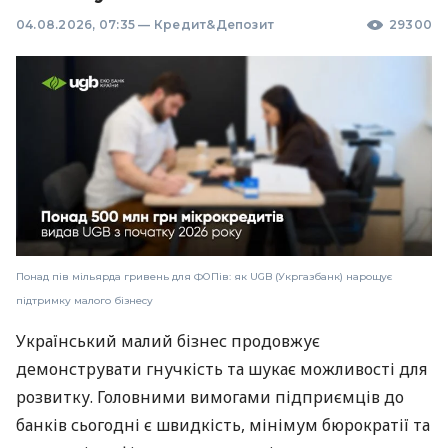
04.08.2026, 07:35
—
Кредит&Депозит
29300
Понад пів мільярда гривень для ФОПів: як UGB (Укргазбанк) нарощує
підтримку малого бізнесу
Український малий бізнес продовжує
демонструвати гнучкість та шукає можливості для
розвитку. Головними вимогами підприємців до
банків сьогодні є швидкість, мінімум бюрократії та