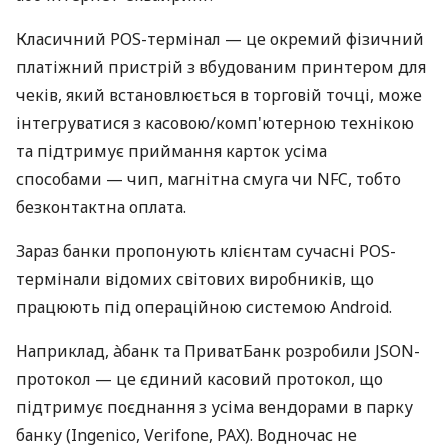
Класичний POS-термінал — це окремий фізичний
платіжний пристрій з вбудованим принтером для
чеків, який встановлюється в торговій точці, може
інтегруватися з касовою/комп'ютерною технікою
та підтримує приймання карток усіма
способами — чип, магнітна смуга чи NFC, тобто
безконтактна оплата.
Зараз банки пропонують клієнтам сучасні POS-
термінали відомих світових виробників, що
працюють під операційною системою Android.
Наприклад, àбанк та ПриватБанк розробили JSON-
протокол — це єдиний касовий протокол, що
підтримує поєднання з усіма вендорами в парку
банку (Ingenico, Verifone, PAX). Водночас не