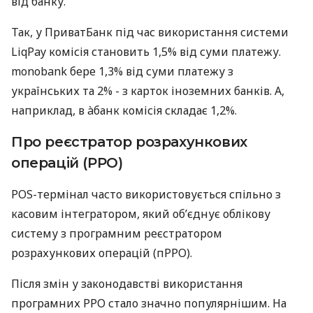
від банку.
Так, у ПриватБанк під час використання системи
LiqPay комісія становить 1,5% від суми платежу.
monobank бере 1,3% від суми платежу з
українських та 2% - з карток іноземних банків. А,
наприклад, в àбанк комісія складає 1,2%.
Про реєстратор розрахункових
операцій (РРО)
POS-термінал часто використовується спільно з
касовим інтегратором, який об’єднує облікову
систему з програмним реєстратором
розрахункових операцій (пРРО).
Після змін у законодавстві використання
програмних РРО стало значно популярнішим. На