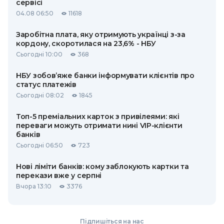
сервісі
04.08 06:50
11618
Заробітна плата, яку отримують українці з-за
кордону, скоротилася на 23,6% - НБУ
Сьогодні 10:00
368
НБУ зобов’яже банки інформувати клієнтів про
статус платежів
Сьогодні 08:02
1845
Топ-5 преміальних карток з привілеями: які
переваги можуть отримати нині VIP-клієнти
банків
Сьогодні 06:50
723
Нові ліміти банків: кому заблокують картки та
перекази вже у серпні
Вчора 13:10
3376
Підпишіться на нас