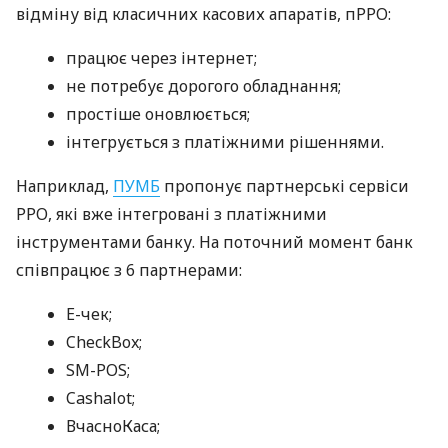
відміну від класичних касових апаратів, пРРО:
працює через інтернет;
не потребує дорогого обладнання;
простіше оновлюється;
інтегрується з платіжними рішеннями.
Наприклад,
ПУМБ
пропонує партнерські сервіси
РРО, які вже інтегровані з платіжними
інструментами банку. На поточний момент банк
співпрацює з 6 партнерами:
E-чек;
CheckBox;
SM-POS;
Cashalot;
ВчасноКаса;