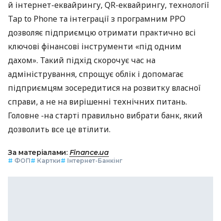
й інтернет-еквайрингу, QR-еквайрингу, технології
Tap to Phone та інтеграції з програмним РРО
дозволяє підприємцю отримати практично всі
ключові фінансові інструменти «під одним
дахом». Такий підхід скорочує час на
адміністрування, спрощує облік і допомагає
підприємцям зосередитися на розвитку власної
справи, а не на вирішенні технічних питань.
Головне -на старті правильно вибрати банк, який
дозволить все це втілити.
За матеріалами:
Finance.ua
#
ФОП
#
Картки
#
Інтернет-Банкінг