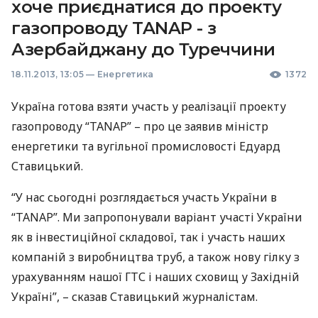
хоче приєднатися до проекту
газопроводу TANAP - з
Азербайджану до Туреччини
18.11.2013, 13:05
—
Енергетика
1372
Україна готова взяти участь у реалізації проекту
газопроводу “
TANAP
” – про це заявив міністр
енергетики та вугільної промисловості Едуард
Ставицький.
“У нас сьогодні розглядається участь України в
“
TANAP
”. Ми запропонували варіант участі України
як в інвестиційної складової, так і участь наших
компаній з виробництва труб, а також нову гілку з
урахуванням нашої
ГТС
і наших сховищ у Західній
Україні”, – сказав Ставицький журналістам.