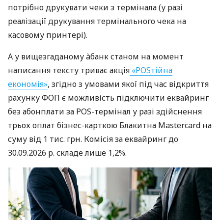
потрібно друкувати чеки з термінала (у разі
реалізації друкування термінального чека на
касовому принтері).
А у вищезгаданому àбанк станом на момент
написання тексту триває акція
«POSтійна
економія»
, згідно з умовами якої під час відкриття
рахунку ФОП є можливість підключити еквайринг
без абонплати за POS-термінал у разі здійснення
трьох оплат бізнес-карткою Блакитна Mastercard на
суму від 1 тис. грн. Комісія за еквайринг до
30.09.2026 р. складе лише 1,2%.