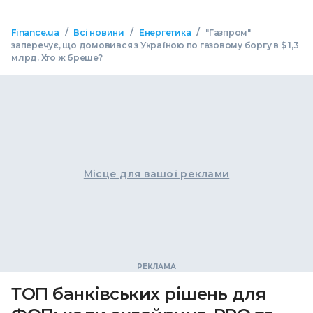
/
/
/
Finance.ua
Всі новини
Енергетика
"Газпром"
заперечує, що домовився з Україною по газовому боргу в $ 1,3
млрд. Хто ж бреше?
Місце для вашої реклами
ТОП банківських рішень для