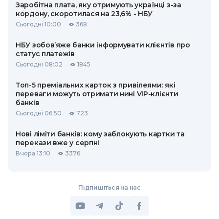
Заробітна плата, яку отримують українці з-за
кордону, скоротилася на 23,6% - НБУ
Сьогодні 10:00
368
НБУ зобов’яже банки інформувати клієнтів про
статус платежів
Сьогодні 08:02
1845
Топ-5 преміальних карток з привілеями: які
переваги можуть отримати нині VIP-клієнти
банків
Сьогодні 06:50
723
Нові ліміти банків: кому заблокують картки та
перекази вже у серпні
Вчора 13:10
3376
Підпишіться на нас