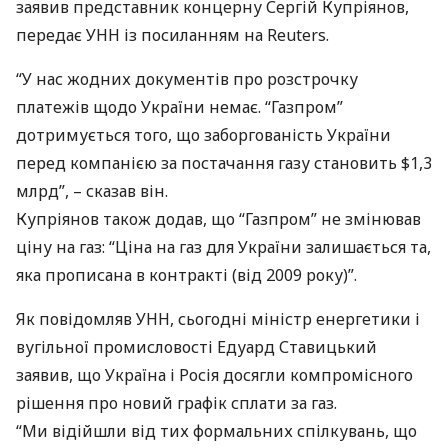
заявив представник концерну Сергій Купріянов,
передає
УНН
із посиланням на Reuters.
“У нас жодних документів про розстрочку
платежів щодо України немає. “Газпром”
дотримується того, що заборгованість України
перед компанією за постачання газу становить $1,3
млрд”, – сказав він.
Купріянов також додав, що “Газпром” не змінював
ціну на газ: “Ціна на газ для України залишається та,
яка прописана в контракті (від 2009 року)”.
Як повідомляв
УНН
, сьогодні міністр енергетики і
вугільної промисловості Едуард Ставицький
заявив, що Україна і Росія досягли компромісного
рішення про новий графік сплати за газ.
“Ми відійшли від тих формальних спілкувань, що