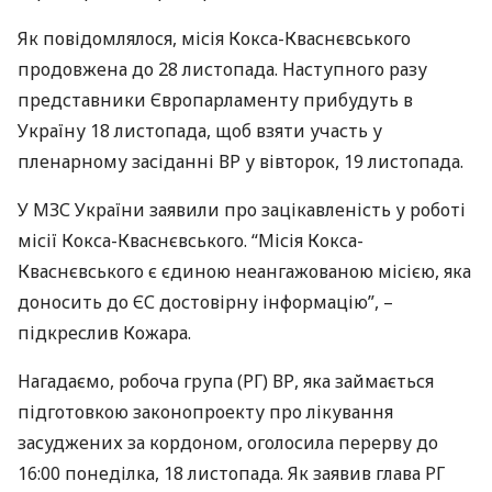
Як повідомлялося, місія Кокса-Кваснєвського
продовжена до 28 листопада. Наступного разу
представники Європарламенту прибудуть в
Україну 18 листопада, щоб взяти участь у
пленарному засіданні ВР у вівторок, 19 листопада.
У
МЗС
України заявили про зацікавленість у роботі
місії Кокса-Кваснєвського. “Місія Кокса-
Кваснєвського є єдиною неангажованою місією, яка
доносить до ЄС достовірну інформацію”, –
підкреслив Кожара.
Нагадаємо, робоча група (РГ) ВР, яка займається
підготовкою законопроекту про лікування
засуджених за кордоном, оголосила перерву до
16:00 понеділка, 18 листопада. Як заявив глава РГ