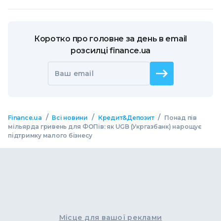
Коротко про головне за день в email
розсилці finance.ua
Ваш email
/
/
/
Finance.ua
Всі новини
Кредит&Депозит
Понад пів
мільярда гривень для ФОПів: як UGB (Укргазбанк) нарощує
підтримку малого бізнесу
Місце для вашої реклами