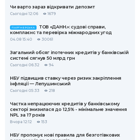
Чи варто зараз відкривати депозит
Сьогодні 12:06
1679
ТОВ «ДАНН.»: судові справи,
ПАРТНЕРСЬКА
комплаєнс та перевірка міжнародних угод
04.08 15:40
30061
Загальний обсяг іпотечних кредитів у банківській
системі сягнув 50 млрд грн
Сьогодні 06:32
94
НБУ підвищив ставку через ризик закріплення
інфляції — Лепушинський
Сьогодні 05:33
218
Частка непрацюючих кредитів у банківському
секторі знизилася до 12,5% - мінімальне значення
NPL за 17 років
Вчора 12:12
153
НБУ пропонує нові правила для безготівкових