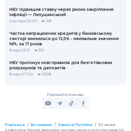
НБУ підвищив ставку через ризик закріплення
інфляції — Лепушинський
Сьогодні 05:33
218
Частка непрацюючих кредитів у банківському
секторі знизилася до 12,5% - мінімальне значення
NPL за 17 років
Вчора 12:12
153
НБУ пропонує нові правила для безготівкових
розрахунків та депозитів
Вчора 07:00
2938
Підпишіться на нас
/
/
/
Finance.ua
Всі новини
Казна та Політика
ЄС може
дозволити Україні виконати частину умов для підписання УА