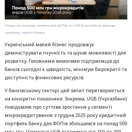
Понад пів мільярда гривень для ФОПів: як UGB (Укргазбанк) нарощує
підтримку малого бізнесу
Український малий бізнес продовжує
демонструвати гнучкість та шукає можливості для
розвитку. Головними вимогами підприємців до
банків сьогодні є швидкість, мінімум бюрократії та
доступність фінансових ресурсів.
У банківському секторі цей запит перетворюється
на конкретні показники. Зокрема, UGB (Укргазбанк)
повідомляє про суттєве зростання у сегменті
мікрокредитування: з грудня 2025 року кредитний
портфель банку для ФОПів збільшився на понад 500
млн грн. Щомісяця UGB підтримує від 150 до 200