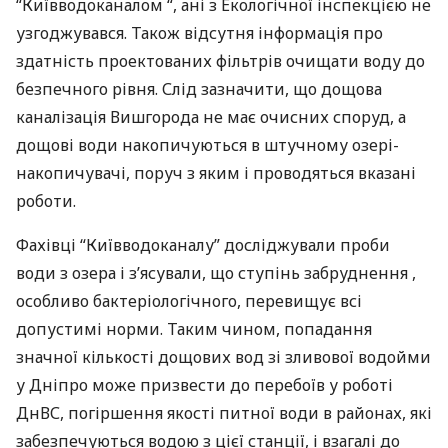
“Київводоканалом “, ані з Екологічної інспекцією не
узгоджувався. Також відсутня інформація про
здатність проектованих фільтрів очищати воду до
безпечного рівня. Слід зазначити, що дощова
каналізація Вишгорода не має очисних споруд, а
дощові води накопичуються в штучному озері-
накопичувачі, поруч з яким і проводяться вказані
роботи.
Фахівці “Київводоканалу” досліджували проби
води з озера і з’ясували, що ступінь забруднення ,
особливо бактеріологічного, перевищує всі
допустимі норми. Таким чином, попадання
значної кількості дощових вод зі зливової водойми
у Дніпро може призвести до перебоїв у роботі
ДнВС, погіршення якості питної води в районах, які
забезпечуються водою з цієї станції, і взагалі до