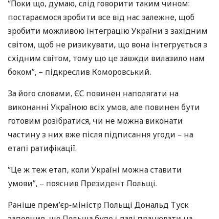
“Поки що, думаю, слід говорити таким чином:
постараємося зробити все від нас залежне, щоб
зробити можливою інтеграцію України з західним
світом, щоб не ризикувати, що вона інтегрується з
східним світом, тому що це завжди вилазило нам
боком”, – підкреслив Коморовський.
За його словами, ЄС повинен наполягати на
виконанні Україною всіх умов, але повинен бути
готовим розібратися, чи не можна виконати
частину з них вже після підписання угоди – на
етапі ратифікації.
“Це ж теж етап, коли Україні можна ставити
умови”, – пояснив Президент Польщі.
Раніше прем’єр-міністр Польщі Дональд Туск
запевнив, що Польща буде і далі працювати на