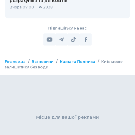
розрахунків та депозитів
Вчора 07:00
2938
Підпишіться на нас
/
/
/
Finance.ua
Всі новини
Казна та Політика
Київ може
залишитися без води
Місце для вашої реклами