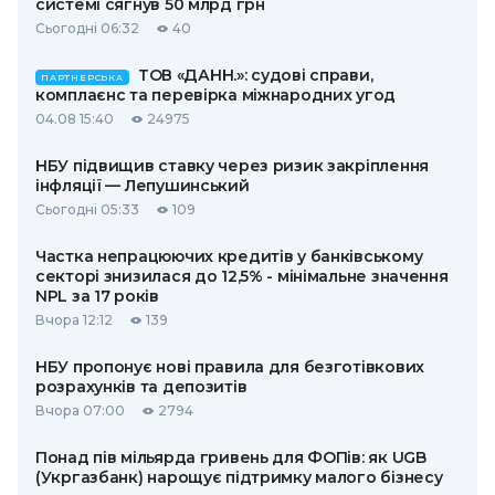
системі сягнув 50 млрд грн
Сьогодні 06:32
40
ТОВ «ДАНН.»: судові справи,
ПАРТНЕРСЬКА
комплаєнс та перевірка міжнародних угод
04.08 15:40
24975
НБУ підвищив ставку через ризик закріплення
інфляції — Лепушинський
Сьогодні 05:33
109
Частка непрацюючих кредитів у банківському
секторі знизилася до 12,5% - мінімальне значення
NPL за 17 років
Вчора 12:12
139
НБУ пропонує нові правила для безготівкових
розрахунків та депозитів
Вчора 07:00
2794
Понад пів мільярда гривень для ФОПів: як UGB
(Укргазбанк) нарощує підтримку малого бізнесу