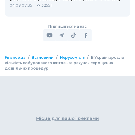
04.08 07:35
32551
Підпишіться на нас
/
/
/
Finance.ua
Всі новини
Нерухомість
В Україні зросла
кількість побудованого житла - за рахунок спрощення
дозвільних процедур
Місце для вашої реклами