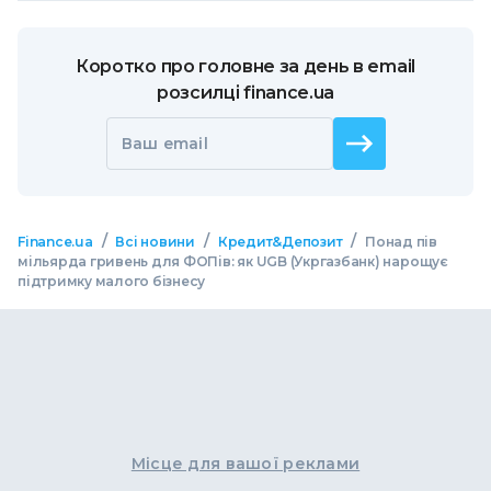
Коротко про головне за день в email
розсилці finance.ua
Ваш email
/
/
/
Finance.ua
Всі новини
Кредит&Депозит
Понад пів
мільярда гривень для ФОПів: як UGB (Укргазбанк) нарощує
підтримку малого бізнесу
Місце для вашої реклами