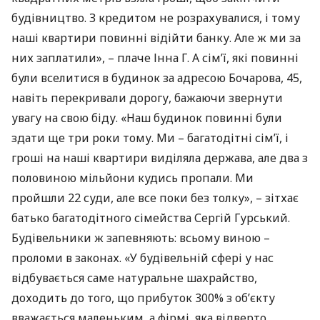
будівництво. З кредитом не розрахувалися, і тому
наші квартири повинні відійти банку. Але ж ми за
них заплатили», – плаче Інна Г. А сім’ї, які повинні
були вселитися в будинок за адресою Бочарова, 45,
навіть перекривали дорогу, бажаючи звернути
увагу на свою біду. «Наш будинок повинні були
здати ще три роки тому. Ми – багатодітні сім’ї, і
гроші на наші квартири виділяла держава, але два з
половиною мільйони кудись пропали. Ми
пройшли 22 суди, але все поки без толку», – зітхає
батько багатодітного сімейства Сергій Гурський.
Будівельники ж запевняють: всьому виною –
проломи в законах. «У будівельній сфері у нас
відбувається саме натуральне шахрайство,
доходить до того, що прибуток 300% з об’єкту
вважається маленьким, а фірмі, яка відверто