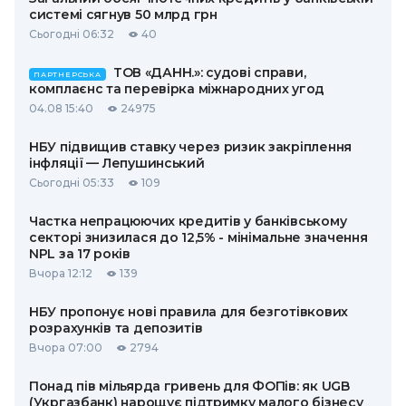
системі сягнув 50 млрд грн
Сьогодні 06:32
40
ТОВ «ДАНН.»: судові справи,
ПАРТНЕРСЬКА
комплаєнс та перевірка міжнародних угод
04.08 15:40
24975
НБУ підвищив ставку через ризик закріплення
інфляції — Лепушинський
Сьогодні 05:33
109
Частка непрацюючих кредитів у банківському
секторі знизилася до 12,5% - мінімальне значення
NPL за 17 років
Вчора 12:12
139
НБУ пропонує нові правила для безготівкових
розрахунків та депозитів
Вчора 07:00
2794
Понад пів мільярда гривень для ФОПів: як UGB
(Укргазбанк) нарощує підтримку малого бізнесу