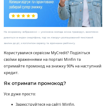
На яскравому зображенні — усміхнена молода жінка праворуч, захоплено
дивиться в екран смартфона, тоді як ліворуч розташований текстовий
заклик до дії, з логотипом сервісу та зірочками рейтингу.
Користувалися сервісом MyCredit? Поділіться
своїми враженнями на порталі Minfin та
отримайте промокод на знижку 90% на наступний
кредит.
Як отримати промокод?
Усе дуже просто:
Зареєструйтеся на сайті Minfin.