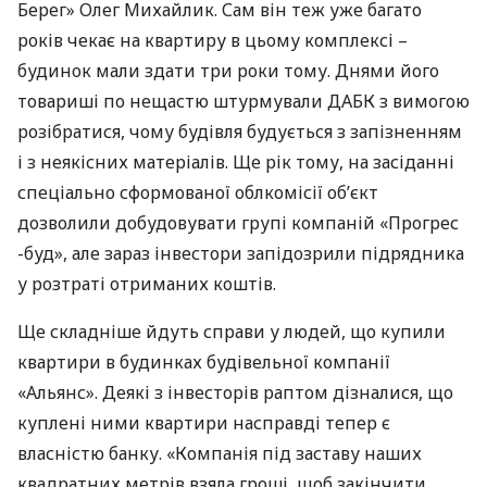
Берег» Олег Михайлик. Сам він теж уже багато
років чекає на квартиру в цьому комплексі –
будинок мали здати три роки тому. Днями його
товариші по нещастю штурмували
ДАБК
з вимогою
розібратися, чому будівля будується з запізненням
і з неякісних матеріалів. Ще рік тому, на засіданні
спеціально сформованої облкомісії об’єкт
дозволили добудовувати групі компаній «Прогрес
-буд», але зараз інвестори запідозрили підрядника
у розтраті отриманих коштів.
Ще складніше йдуть справи у людей, що купили
квартири в будинках будівельної компанії
«Альянс». Деякі з інвесторів раптом дізналися, що
куплені ними квартири насправді тепер є
власністю банку. «Компанія під заставу наших
квадратних метрів взяла гроші, щоб закінчити