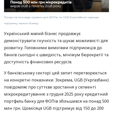
Понад пів мільярда гривень для ФОПів: як UGB (Укргазбанк) нарощує
підтримку малого бізнесу
Український малий бізнес продовжує
демонструвати гнучкість та шукає можливості для
розвитку. Головними вимогами підприємців до
банків сьогодні є швидкість, мінімум бюрократії та
доступність фінансових ресурсів.
У банківському секторі цей запит перетворюється
на конкретні показники. Зокрема, UGB (Укргазбанк)
повідомляє про суттєве зростання у сегменті
мікрокредитування: з грудня 2025 року кредитний
портфель банку для ФОПів збільшився на понад 500
млн грн. Щомісяця UGB підтримує від 150 до 200