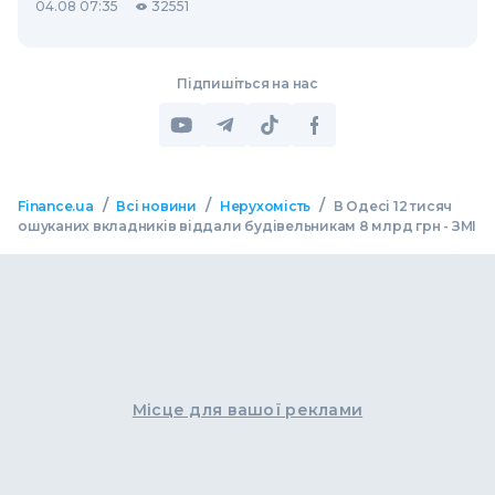
04.08 07:35
32551
Підпишіться на нас
/
/
/
Finance.ua
Всі новини
Нерухомість
В Одесі 12 тисяч
ошуканих вкладників віддали будівельникам 8 млрд грн - ЗМІ
Місце для вашої реклами