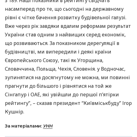
з 189. Наші показники в рейтингу свідчать
насамперед про те, що сьогодні на державному
рівні є чітке бачення розвитку будівельної галузі.
Вже через рік завдяки вдалим реформам результат
України став одним з найвищих серед економік,
що розвиваються. За показником дерегуляції в
будівництві, ми випередили і деякі країни
Європейського Союзу, такі як Угорщина,
Словаччина, Польща, Чехія, Словенія. у Водночас,
зупинятися на досягнутому не можна, ми повинні
прагнути до більшого і рівнятися на той же
Сінгапур і
ОАЕ
, які увійшли до першої п’ятірки
рейтингу”, – сказав президент “Київміськбуду” Ігор
Кушнір.
За матеріалами:
УНН