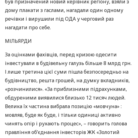
був призначений новий керівник регіону, взяли з
дому плакати з гаслами, нагадали один одному
речівки і вирушили під
ОДА
у черговий раз
нагадати про себе.
МІЛЬЯРДИ
За оцінками фахівців, перед кризою одесити
інвестували в будівельну галузь більше 8 млрд грн.
І лише третина цієї суми пішла безпосередньо на
будівництво, решта грошей, на думку вкладників,
«розчинилися». «За приблизними підрахунками,
обдуреними виявилися близько 12 тисяч людей.
Велика їх частина вибрала позицію «мовчуна» :
мовляв, буде як буде, і тільки одиниці активно
чинять опір і рухають процес», – говорить голова
правління об’єднання інвесторів ЖК «Золотий