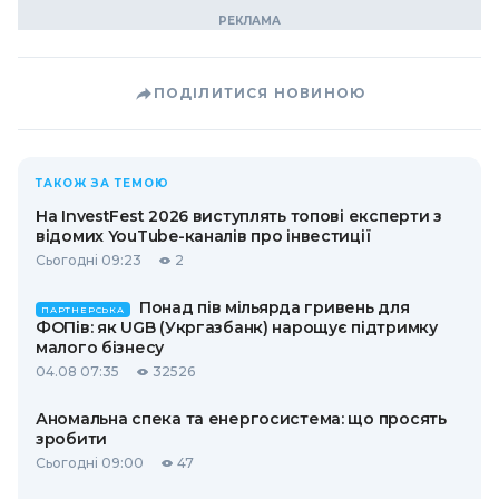
ПОДІЛИТИСЯ НОВИНОЮ
ТАКОЖ ЗА ТЕМОЮ
На InvestFest 2026 виступлять топові експерти з
відомих YouTube-каналів про інвестиції
Сьогодні 09:23
2
Понад пів мільярда гривень для
ПАРТНЕРСЬКА
ФОПів: як UGB (Укргазбанк) нарощує підтримку
малого бізнесу
04.08 07:35
32526
Аномальна спека та енергосистема: що просять
зробити
Сьогодні 09:00
47