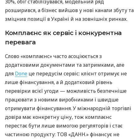
30%, обіг стабілізувався, модельний ряд
розширився, а бізнес вийшов у нові канали збуту та
зміцнив позиції в Україні й на зовнішніх ринках.
Комплаєнс як сервіс і конкурентна
перевага
Слово «комплаєнс» часто асоціюється з
додатковими документами та затримками, але
для
Done
це передусім сервіс: клієнт отримує не
лише фінансування, а й додатковий рівень
перевірки всієї угоди — можливість безпечніше
працювати з новими виробниками і швидше
отримувати фінансування. У міжнародній торгівлі
довіра має конкретну ціну, тож комплаєнс
перестає бути лише вимогою регуляторів і стає
частиною продукту: ТОВ «ДАНН.» фінансує не