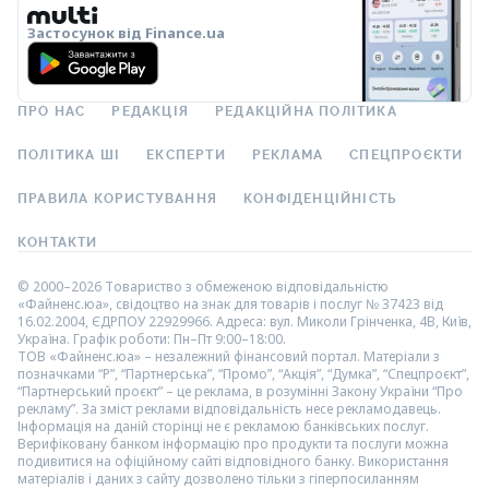
Застосунок від Finance.ua
ПРО НАС
РЕДАКЦІЯ
РЕДАКЦІЙНА ПОЛІТИКА
ПОЛІТИКА ШІ
ЕКСПЕРТИ
РЕКЛАМА
СПЕЦПРОЄКТИ
ПРАВИЛА КОРИСТУВАННЯ
КОНФІДЕНЦІЙНІСТЬ
КОНТАКТИ
© 2000–2026 Товариство з обмеженою відповідальністю
«Файненс.юа», свідоцтво на знак для товарів і послуг № 37423 від
16.02.2004, ЄДРПОУ 22929966. Адреса: вул. Миколи Грінченка, 4В, Київ,
Україна. Графік роботи: Пн–Пт 9:00–18:00.
ТОВ «Файненс.юа» – незалежний фінансовий портал. Матеріали з
позначками “Р”, “Партнерська”, “Промо”, “Акція”, “Думка”, “Спецпроєкт”,
“Партнерський проєкт” – це реклама, в розумінні Закону України “Про
рекламу”. За зміст реклами відповідальність несе рекламодавець.
Інформація на даній сторінці не є рекламою банківських послуг.
Верифіковану банком інформацію про продукти та послуги можна
подивитися на офіційному сайті відповідного банку. Використання
матеріалів і даних з сайту дозволено тільки з гіперпосиланням