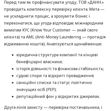
Перед тим як профінансувати угоду, ТОВ «ДАНН.»
проводить комплексну перевірку клієнта. Мета —
не ускладнити процес, а зрозуміти бізнес і
переконатися, що угода відповідає міжнародним
вимогам KYC (Know Your Customer — знай свого
клієнта) та AML (Anti-Money Laundering — протидія
відмиванню коштів). Аналізуються щонайменше:
юридична структура компанії та кінцеві
бенефіціарні власники;
історія діяльності та фінансова стабільність;
судові спори та відкриті провадження;
санкційні списки та статус політично
значущих осіб (PEP);
репутаційний фон у відкритих джерелах.
Друга лінія захисту — перевірка постачальника, і