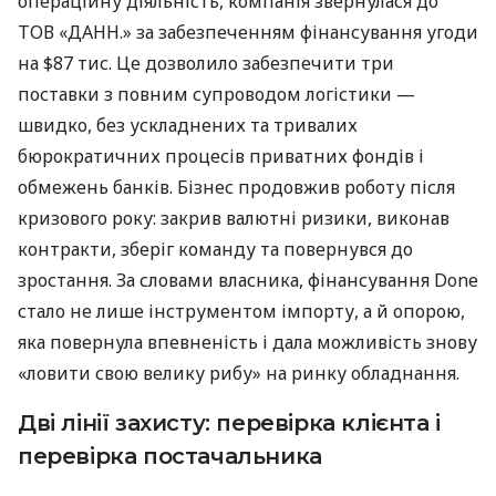
операційну діяльність, компанія звернулася до
ТОВ «ДАНН.» за забезпеченням фінансування угоди
на $87 тис. Це дозволило забезпечити три
поставки з повним супроводом логістики —
швидко, без ускладнених та тривалих
бюрократичних процесів приватних фондів і
обмежень банків. Бізнес продовжив роботу після
кризового року: закрив валютні ризики, виконав
контракти, зберіг команду та повернувся до
зростання. За словами власника, фінансування Done
стало не лише інструментом імпорту, а й опорою,
яка повернула впевненість і дала можливість знову
«ловити свою велику рибу» на ринку обладнання.
Дві лінії захисту: перевірка клієнта і
перевірка постачальника