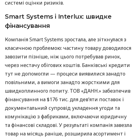
системі оцінки ризиків.
Smart Systems і Interlux: швидке
фінансування
Компанія Smart Systems зростала, але зіткнулася з
класичною проблемою: частину товару доводилося
завозити пізніше, ніж цього потребував ринок,
через нестачу обігових коштів. Банківські кредити
тут не допомогли — процеси виявилися занадто
повільними, а вимоги занадто жорсткими для
швидкоплинного попиту. ТОВ «ДАНН.» забезпечив
фінансування на $176 тис. для дев’яти поставок і
документальний супровід укладення угоди та
комунікацію з фабриками, включаючи юридичну
та фінансові складові. У результаті компанія завезла
товар на місяць раніше, розширила асортимент і