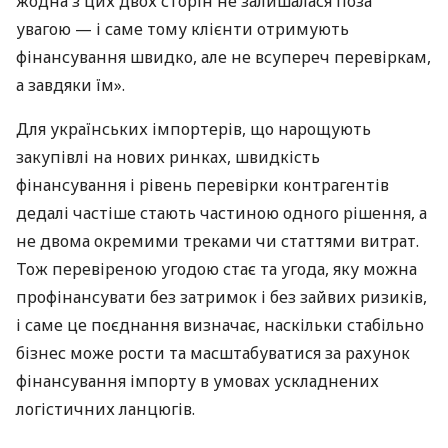
жодна з цих двох сторін не залишалася поза
увагою — і саме тому клієнти отримують
фінансування швидко, але не всупереч перевіркам,
а завдяки їм».
Для українських імпортерів, що нарощують
закупівлі на нових ринках, швидкість
фінансування і рівень перевірки контрагентів
дедалі частіше стають частиною одного рішення, а
не двома окремими треками чи статтями витрат.
Тож перевіреною угодою стає та угода, яку можна
профінансувати без затримок і без зайвих ризиків,
і саме це поєднання визначає, наскільки стабільно
бізнес може рости та масштабуватися за рахунок
фінансування імпорту в умовах ускладнених
логістичних ланцюгів.