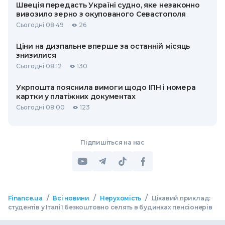
Швеція передасть Україні судно, яке незаконно
вивозило зерно з окупованого Севастополя
Сьогодні 08:49
26
Ціни на дизпальне вперше за останній місяць
знизилися
Сьогодні 08:12
130
Укрпошта пояснила вимоги щодо ІПН і номера
картки у платіжних документах
Сьогодні 08:00
123
Підпишіться на нас
/
/
/
Finance.ua
Всі новини
Нерухомість
Цікавий приклад:
студентів у Італії безкоштовно селять в будинках пенсіонерів