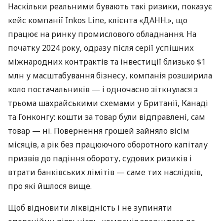
Наскільки реальними бувають такі ризики, показує
кейс компанії Inkos Line, клієнта «ДАНН.», що
працює на ринку промислового обладнання. На
початку 2024 року, одразу після серії успішних
міжнародних контрактів та інвестиції близько $1
млн у масштабування бізнесу, компанія розширила
коло постачальників — і одночасно зіткнулася з
трьома шахрайськими схемами у Британії, Канаді
та Гонконгу: кошти за товар були відправлені, сам
товар — ні. Повернення грошей зайняло вісім
місяців, а рік без працюючого оборотного капіталу
призвів до падіння обороту, судових ризиків і
втрати банківських лімітів — саме тих наслідків,
про які йшлося вище.
Щоб відновити ліквідність і не зупиняти