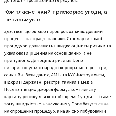
до того, як гроші залишать рахунок.
Комплаєнс, який прискорює угоди, а
не гальмує їх
Здається, що більше перевірок означає довший
процес — насправді навпаки. Стандартизовані
процедури дозволяють швидко оцінити ризики та
ухвалювати рішення на основі даних, а не
припущень. Для оцінки ризиків Done
використовує міжнародні корпоративні реєстри,
санкційні бази даних, AML- та KYC-інструменти,
відкриті державні реєстри та аналіз медіа.
Поєднання цих джерел формує комплексну
картину ризику для кожної окремої угоди — і саме
тому швидкість фінансування у Done базується не
на спрощенні процедур, а на якісно побудованій