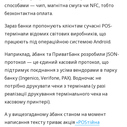
способами — чип, магнітна смуга чи NFC, тобто
безконтактна оплата.
Зараз банки пропонують клієнтам сучасні POS-
термінали відомих світових виробників, що
працюють під операційною системою Android.
Наприклад, àбанк та ПриватБанк розробили JSON-
протокол — це єдиний касовий протокол, що
підтримує поєднання з усіма вендорами в парку
банку (Ingenico, Verifone, PAX). Водночас не
потрібно друкувати чеки з термінала (у разі
реалізації друкування термінального чека на
касовому принтері).
А у вищезгаданому àбанк станом на момент
написання тексту триває акція
«POSтійна