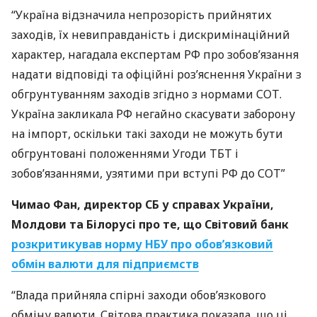
“Україна відзначила непрозорість прийнятих
заходів, їх невиправданість і дискримінаційний
характер, нагадала експертам РФ про зобов’язання
надати відповіді та офіційні роз’яснення України з
обгрунтуванням заходів згідно з нормами
СОТ
.
Україна закликала РФ негайно скасувати заборону
на імпорт, оскільки такі заходи не можуть бути
обгрунтовані положеннями Угоди
ТБТ
і
зобов’язаннями, узятими при вступі РФ до
СОТ
”
Чимао Фан, директор СБ у справах України,
Молдови та Білорусі про те, що Світовий банк
розкритикував норму
НБУ
про обов’язковий
обмін валюти для підприємств
“Влада прийняла спірні заходи обов’язкового
обміну валюти. Світова практика показала, що ці