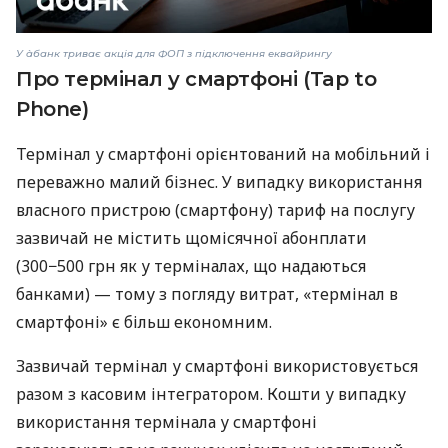
У àбанк триває акція для ФОП з підключення еквайрингу
Про термінал у смартфоні (Tap to
Phone)
Термінал у смартфоні орієнтований на мобільний і
переважно малий бізнес. У випадку використання
власного пристрою (смартфону) тариф на послугу
зазвичай не містить щомісячної абонплати
(300−500 грн як у терміналах, що надаються
банками) — тому з погляду витрат, «термінал в
смартфоні» є більш економним.
Зазвичай термінал у смартфоні використовується
разом з касовим інтегратором. Кошти у випадку
використання термінала у смартфоні