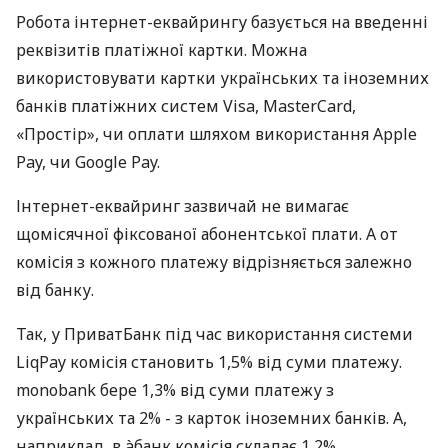
Робота інтернет-еквайрингу базується на введенні
реквізитів платіжної картки. Можна
використовувати картки українських та іноземних
банків платіжних систем Visa, MasterCard,
«Простір», чи оплати шляхом використання Apple
Pay, чи Google Pay.
Інтернет-еквайринг зазвичай не вимагає
щомісячної фіксованої абонентської плати. А от
комісія з кожного платежу відрізняється залежно
від банку.
Так, у ПриватБанк під час використання системи
LiqPay комісія становить 1,5% від суми платежу.
monobank бере 1,3% від суми платежу з
українських та 2% - з карток іноземних банків. А,
наприклад, в àбанк комісія складає 1,2%.