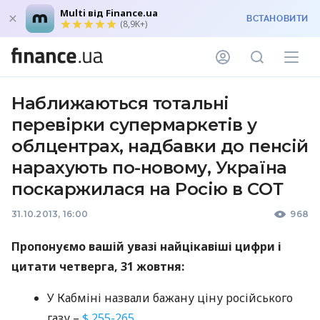
Multi від Finance.ua
ВСТАНОВИТИ
(8,9K+)
Наближаються тотальні
перевірки супермаркетів у
облцентрах, надбавки до пенсій
нарахують по-новому, Україна
поскаржилася на Росію в СОТ
31.10.2013, 16:00
968
Пропонуємо вашій увазі найцікавіші цифри і
цитати четверга, 31 жовтня:
У Кабміні назвали бажану ціну російського
газу –
$ 255-265