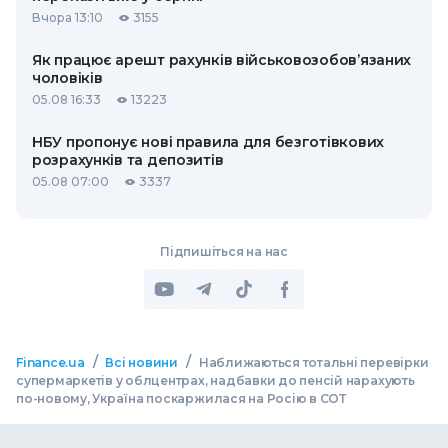
Вчора 13:10
3155
Як працює арешт рахунків військовозобов’язаних
чоловіків
05.08 16:33
13223
НБУ пропонує нові правила для безготівкових
розрахунків та депозитів
05.08 07:00
3337
Підпишіться на нас
/
/
Finance.ua
Всі новини
Наближаються тотальні перевірки
супермаркетів у облцентрах, надбавки до пенсій нарахують
по-новому, Україна поскаржилася на Росію в СОТ