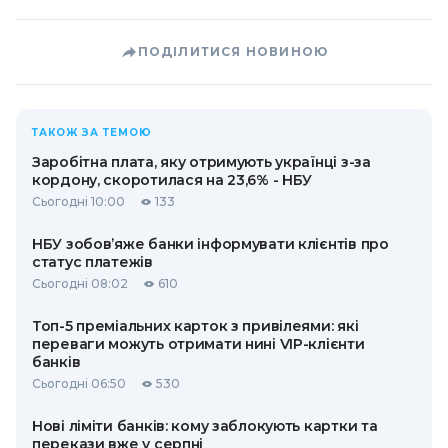
ПОДІЛИТИСЯ НОВИНОЮ
ТАКОЖ ЗА ТЕМОЮ
Заробітна плата, яку отримують українці з-за
кордону, скоротилася на 23,6% - НБУ
Сьогодні 10:00
133
НБУ зобов’яже банки інформувати клієнтів про
статус платежів
Сьогодні 08:02
610
Топ-5 преміальних карток з привілеями: які
переваги можуть отримати нині VIP-клієнти
банків
Сьогодні 06:50
530
Нові ліміти банків: кому заблокують картки та
перекази вже у серпні