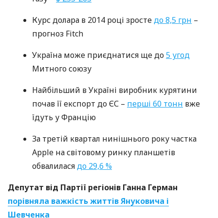
Курс долара в 2014 році зросте
до 8,5 грн
–
прогноз Fitch
Україна може приєднатися ще до
5 угод
Митного союзу
Найбільший в Україні виробник курятини
почав її експорт до ЄС –
перші 60 тонн
вже
їдуть у Францію
За третій квартал нинішнього року частка
Apple на світовому ринку планшетів
обвалилася
до 29,6 %
Депутат від Партії регіонів Ганна Герман
порівняла важкість життів Януковича і
Шевченка