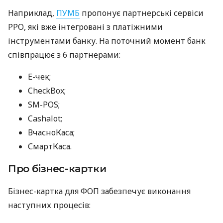
Наприклад,
ПУМБ
пропонує партнерські сервіси
РРО, які вже інтегровані з платіжними
інструментами банку. На поточний момент банк
співпрацює з 6 партнерами:
E-чек;
CheckBox;
SM-POS;
Cashalot;
ВчасноКаса;
СмартКаса.
Про бізнес-картки
Бізнес-картка для ФОП забезпечує виконання
наступних процесів: