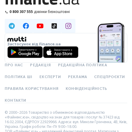
0 800 307 555
дзвінки безкоштовні
Застосунок від Finance.ua
ПРО НАС
РЕДАКЦІЯ
РЕДАКЦІЙНА ПОЛІТИКА
ПОЛІТИКА ШІ
ЕКСПЕРТИ
РЕКЛАМА
СПЕЦПРОЄКТИ
ПРАВИЛА КОРИСТУВАННЯ
КОНФІДЕНЦІЙНІСТЬ
КОНТАКТИ
© 2000–2026 Товариство з обмеженою відповідальністю
«Файненс.юа», свідоцтво на знак для товарів і послуг № 37423 від
16.02.2004, ЄДРПОУ 22929966. Адреса: вул. Миколи Грінченка, 4В, Київ,
Україна. Графік роботи: Пн–Пт 9:00–18:00.
ТОВ «Файненс.юа» – незалежний фінансовий портал. Матеріали з