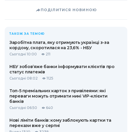
ПОДІЛИТИСЯ НОВИНОЮ
ТАКОЖ ЗА ТЕМОЮ
Заробітна плата, яку отримують українці з-за
кордону, скоротилася на 23,6% - НБУ
Сьогодні 10:00
211
НБУ зобов’яже банки інформувати клієнтів про
статус платежів
Сьогодні 08:02
1125
Топ-5 преміальних карток з привілеями: які
переваги можуть отримати нині VIP-клієнти
банків
Сьогодні 06:50
640
Нові ліміти банків: кому заблокують картки та
перекази вже у серпні
Вчора 13:10
3238