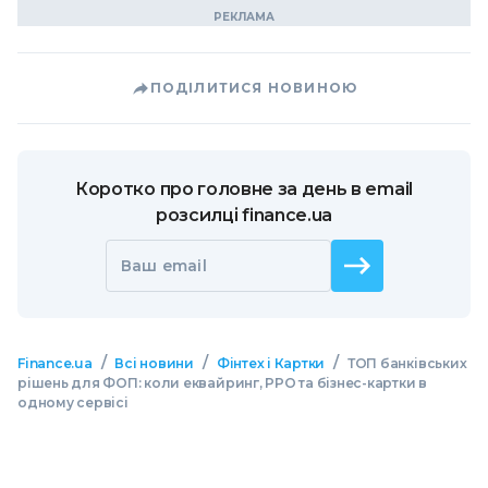
ПОДІЛИТИСЯ НОВИНОЮ
Коротко про головне за день в email
розсилці finance.ua
Ваш email
/
/
/
Finance.ua
Всі новини
Фінтех і Картки
ТОП банківських
рішень для ФОП: коли еквайринг, РРО та бізнес-картки в
одному сервісі