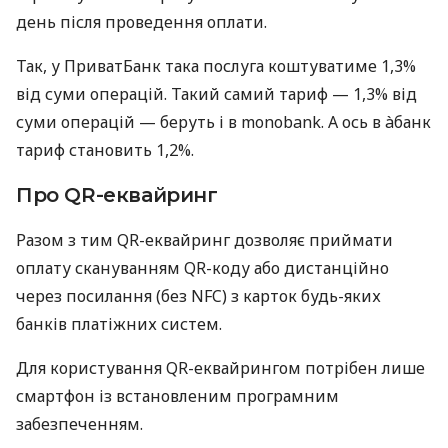
день після проведення оплати.
Так, у ПриватБанк така послуга коштуватиме 1,3%
від суми операцій. Такий самий тариф — 1,3% від
суми операцій — беруть і в monobank. А ось в àбанк
тариф становить 1,2%.
Про QR-еквайринг
Разом з тим QR-еквайринг дозволяє приймати
оплату скануванням QR-коду або дистанційно
через посилання (без NFC) з карток будь-яких
банків платіжних систем.
Для користування QR-еквайрингом потрібен лише
смартфон із встановленим програмним
забезпеченням.