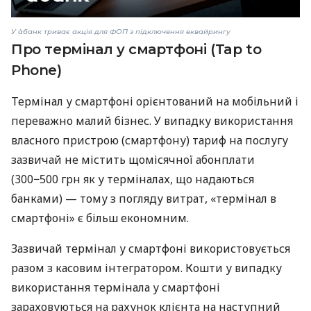
У àбанк триває акція для ФОП з підключення еквайрингу
Про термінал у смартфоні (Tap to
Phone)
Термінал у смартфоні орієнтований на мобільний і
переважно малий бізнес. У випадку використання
власного пристрою (смартфону) тариф на послугу
зазвичай не містить щомісячної абонплати
(300−500 грн як у терміналах, що надаються
банками) — тому з погляду витрат, «термінал в
смартфоні» є більш економним.
Зазвичай термінал у смартфоні використовується
разом з касовим інтегратором. Кошти у випадку
використання термінала у смартфоні
зараховуються на рахунок клієнта на наступний