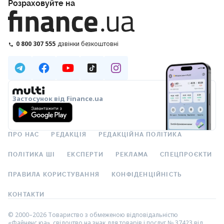
Розраховуйте на
0 800 307 555
дзвінки безкоштовні
Застосунок від Finance.ua
ПРО НАС
РЕДАКЦІЯ
РЕДАКЦІЙНА ПОЛІТИКА
ПОЛІТИКА ШІ
ЕКСПЕРТИ
РЕКЛАМА
СПЕЦПРОЄКТИ
ПРАВИЛА КОРИСТУВАННЯ
КОНФІДЕНЦІЙНІСТЬ
КОНТАКТИ
© 2000–2026 Товариство з обмеженою відповідальністю
«Файненс.юа», свідоцтво на знак для товарів і послуг № 37423 від