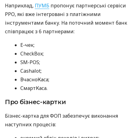
Наприклад,
ПУМБ
пропонує партнерські сервіси
РРО, які вже інтегровані з платіжними
інструментами банку. На поточний момент банк
співпрацює з 6 партнерами:
E-чек;
CheckBox;
SM-POS;
Cashalot;
ВчасноКаса;
СмартКаса.
Про бізнес-картки
Бізнес-картка для ФОП забезпечує виконання
наступних процесів:
окремий облік доходів і витрат;