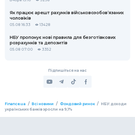
Як працює арешт рахунків військовозобов’язаних
чоловіків
05.08 16:33
13428
НБУ пропонує нові правила для безготівкових
розрахунків та депозитів
05.08 07:00
3352
Підпишіться на нас
/
/
/
Finance.ua
Всі новини
Фондовий ринок
НБУ: доходи
українських банків зросли на 9,1%