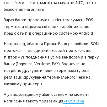
способами — чип, магнітна смуга чи NFC, тобто
безконтактна оплата.
Зараз банки пропонують клієнтам сучасні POS-
термінали відомих світових виробників, що
працюють під операційною системою Android.
Наприклад, àбанк та ПриватБанк розробили JSON-
протокол — це єдиний касовий протокол, що
підтримує поєднання з усіма вендорами в парку
банку (Ingenico, Verifone, PAX). Водночас не
потрібно друкувати чеки з термінала (у разі
реалізації друкування термінального чека на
касовому принтері).
А у вищезгаданому àбанк станом на момент
написання тексту триває акція
«POSтійна