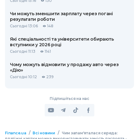
Сьогодні 15:16
130
Чи можуть зменшити зарплату через погані
результати роботи
Сьогодні 13:06
148
Які спеціальності та університети обирають
вступники у 2026 році
Сьогодні 11:13
1141
Чому можуть відмовити у продажу авто через
«Дію»
Сьогодні 10:12
239
Підпишіться на нас
/
/
Finance.ua
Всі новини
Чим запам'яталася середа:
платіжні картки можна використовувати замість паспорта -