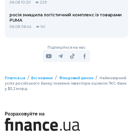
06.08 10:20
229
росія знищила логістичний комплекс із товарами
PUMA
06.08 06:44
141
Підпишіться на нас
/
/
/
Finance.ua
Всі новини
Фондовий ринок
Неймовірний
успіх російського банку: іноземні інвестори оцінили ТКС-банк
у $3,2 млрд.
Розраховуйте на