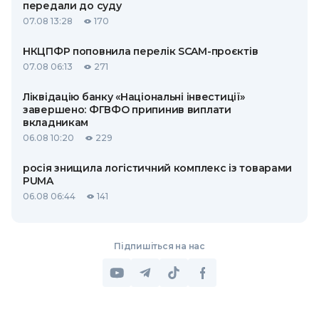
передали до суду
07.08 13:28
170
НКЦПФР поповнила перелік SCAM-проєктів
07.08 06:13
271
Ліквідацію банку «Національні інвестиції»
завершено: ФГВФО припинив виплати
вкладникам
06.08 10:20
229
росія знищила логістичний комплекс із товарами
PUMA
06.08 06:44
141
Підпишіться на нас