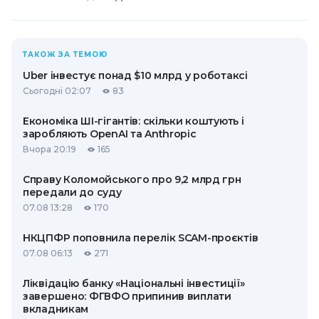
ТАКОЖ ЗА ТЕМОЮ
Uber інвестує понад $10 млрд у роботаксі
Сьогодні 02:07
83
Економіка ШІ-гігантів: скільки коштують і
заробляють OpenAI та Anthropic
Вчора 20:19
165
Справу Коломойського про 9,2 млрд грн
передали до суду
07.08 13:28
170
НКЦПФР поповнила перелік SCAM-проєктів
07.08 06:13
271
Ліквідацію банку «Національні інвестиції»
завершено: ФГВФО припинив виплати
вкладникам