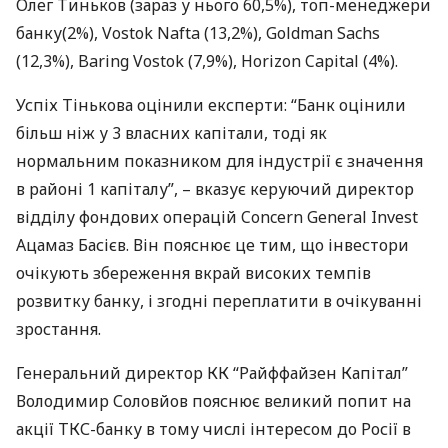
Олег Тиньков (зараз у нього 60,5%), топ-менеджери
банку(2%), Vostok Nafta (13,2%), Goldman Sachs
(12,3%), Baring Vostok (7,9%), Horizon Capital (4%).
Успіх Тінькова оцінили експерти: “Банк оцінили
більш ніж у 3 власних капітали, тоді як
нормальним показником для індустрії є значення
в районі 1 капіталу”, – вказує керуючий директор
відділу фондових операцій Concern General Invest
Ацамаз Басієв. Він пояснює це тим, що інвестори
очікують збереження вкрай високих темпів
розвитку банку, і згодні переплатити в очікуванні
зростання.
Генеральний директор КК “Райффайзен Капітал”
Володимир Соловйов пояснює великий попит на
акції
ТКС
-банку в тому числі інтересом до Росії в