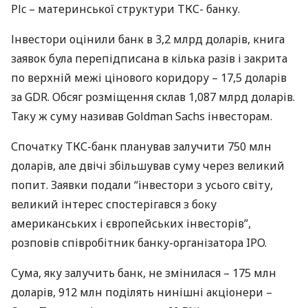
Plc – материнської структури
ТКС
- банку.
Інвестори оцінили банк в 3,2 млрд доларів, книга
заявок була перепідписана в кілька разів і закрита
по верхній межі цінового коридору – 17,5 доларів
за
GDR
. Обсяг розміщення склав 1,087 млрд доларів.
Таку ж суму називав Goldman Sachs інвесторам.
Спочатку
ТКС
-банк планував залучити 750 млн
доларів, але двічі збільшував суму через великий
попит. Заявки подали “інвестори з усього світу,
великий інтерес спостерігався з боку
американських і європейських інвесторів”,
розповів співробітник банку-організатора
IPO
.
Сума, яку залучить банк, не змінилася – 175 млн
доларів, 912 млн поділять нинішні акціонери –