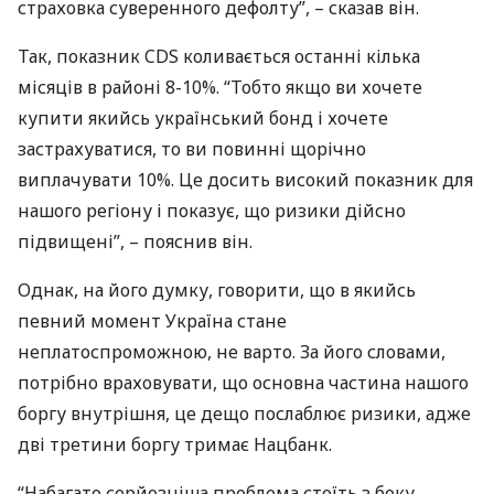
страховка суверенного дефолту”, – сказав він.
Так, показник
CDS
коливається останні кілька
місяців в районі 8-10%. “Тобто якщо ви хочете
купити якийсь український бонд і хочете
застрахуватися, то ви повинні щорічно
виплачувати 10%. Це досить високий показник для
нашого регіону і показує, що ризики дійсно
підвищені”, – пояснив він.
Однак, на його думку, говорити, що в якийсь
певний момент Україна стане
неплатоспроможною, не варто. За його словами,
потрібно враховувати, що основна частина нашого
боргу внутрішня, це дещо послаблює ризики, адже
дві третини боргу тримає Нацбанк.
“Набагато серйозніша проблема стоїть з боку