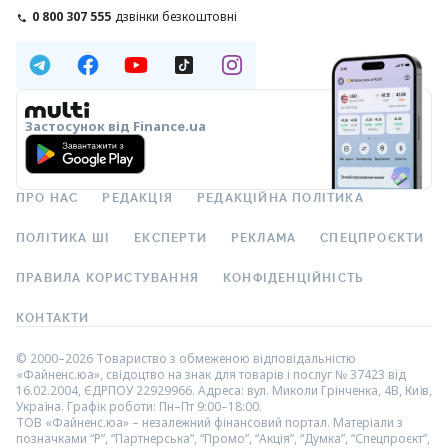
0 800 307 555
дзвінки безкоштовні
Застосунок від Finance.ua
ПРО НАС
РЕДАКЦІЯ
РЕДАКЦІЙНА ПОЛІТИКА
ПОЛІТИКА ШІ
ЕКСПЕРТИ
РЕКЛАМА
СПЕЦПРОЄКТИ
ПРАВИЛА КОРИСТУВАННЯ
КОНФІДЕНЦІЙНІСТЬ
КОНТАКТИ
© 2000–2026 Товариство з обмеженою відповідальністю
«Файненс.юа», свідоцтво на знак для товарів і послуг № 37423 від
16.02.2004, ЄДРПОУ 22929966. Адреса: вул. Миколи Грінченка, 4В, Київ,
Україна. Графік роботи: Пн–Пт 9:00–18:00.
ТОВ «Файненс.юа» – незалежний фінансовий портал. Матеріали з
позначками “Р”, “Партнерська”, “Промо”, “Акція”, “Думка”, “Спецпроєкт”,