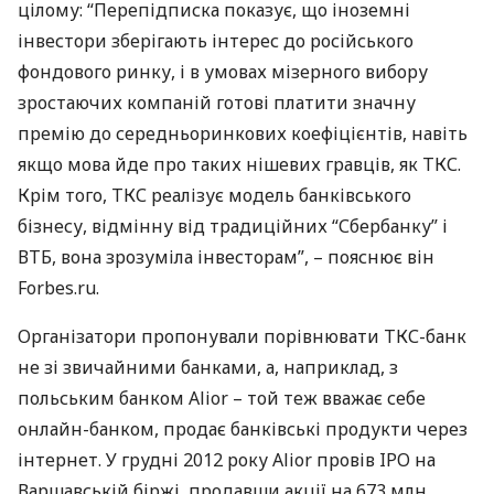
цілому: “Перепідписка показує, що іноземні
інвестори зберігають інтерес до російського
фондового ринку, і в умовах мізерного вибору
зростаючих компаній готові платити значну
премію до середньоринкових коефіцієнтів, навіть
якщо мова йде про таких нішевих гравців, як
ТКС
.
Крім того,
ТКС
реалізує модель банківського
бізнесу, відмінну від традиційних “Сбербанку” і
ВТБ
, вона зрозуміла інвесторам”, – пояснює він
Forbes.ru.
Організатори пропонували порівнювати
ТКС
-банк
не зі звичайними банками, а, наприклад, з
польським банком Alior – той теж вважає себе
онлайн-банком, продає банківські продукти через
інтернет. У грудні 2012 року Alior провів
IPO
на
Варшавській біржі, продавши акції на 673 млн