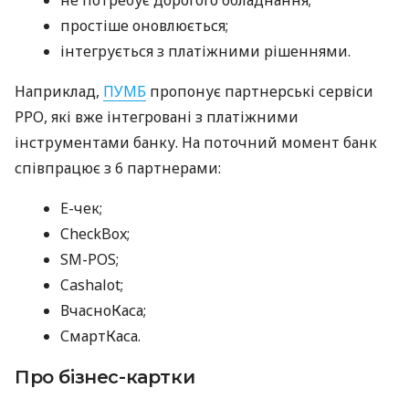
простіше оновлюється;
інтегрується з платіжними рішеннями.
Наприклад,
ПУМБ
пропонує партнерські сервіси
РРО, які вже інтегровані з платіжними
інструментами банку. На поточний момент банк
співпрацює з 6 партнерами:
E-чек;
CheckBox;
SM-POS;
Cashalot;
ВчасноКаса;
СмартКаса.
Про бізнес-картки