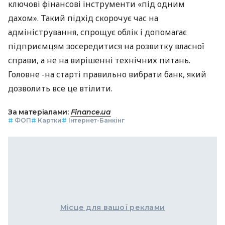
ключові фінансові інструменти «під одним
дахом». Такий підхід скорочує час на
адміністрування, спрощує облік і допомагає
підприємцям зосередитися на розвитку власної
справи, а не на вирішенні технічних питань.
Головне -на старті правильно вибрати банк, який
дозволить все це втілити.
За матеріалами:
Finance.ua
#
ФОП
#
Картки
#
Інтернет-Банкінг
Місце для вашої реклами