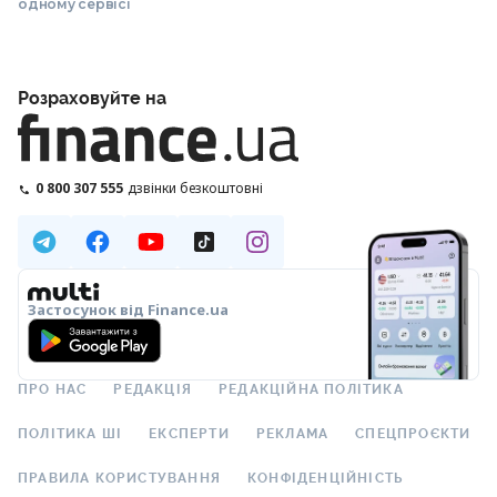
одному сервісі
Розраховуйте на
0 800 307 555
дзвінки безкоштовні
Застосунок від Finance.ua
ПРО НАС
РЕДАКЦІЯ
РЕДАКЦІЙНА ПОЛІТИКА
ПОЛІТИКА ШІ
ЕКСПЕРТИ
РЕКЛАМА
СПЕЦПРОЄКТИ
ПРАВИЛА КОРИСТУВАННЯ
КОНФІДЕНЦІЙНІСТЬ