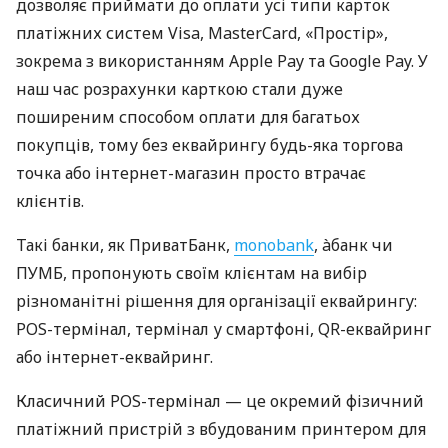
дозволяє приймати до оплати усі типи карток
платіжних систем Visa, MasterCard, «Простір»,
зокрема з використанням Apple Pay та Google Pay. У
наш час розрахунки карткою стали дуже
поширеним способом оплати для багатьох
покупців, тому без еквайрингу будь-яка торгова
точка або інтернет-магазин просто втрачає
клієнтів.
Такі банки, як ПриватБанк,
monobank
, àбанк чи
ПУМБ, пропонують своїм клієнтам на вибір
різноманітні рішення для організації еквайрингу:
POS-термінал, термінал у смартфоні, QR-еквайринг
або інтернет-еквайринг.
Класичний POS-термінал — це окремий фізичний
платіжний пристрій з вбудованим принтером для