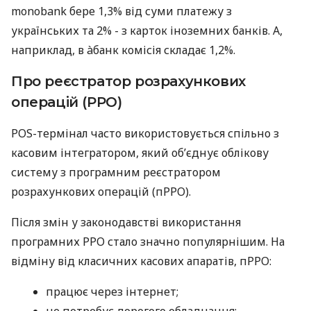
monobank бере 1,3% від суми платежу з
українських та 2% - з карток іноземних банків. А,
наприклад, в àбанк комісія складає 1,2%.
Про реєстратор розрахункових
операцій (РРО)
POS-термінал часто використовується спільно з
касовим інтегратором, який об’єднує облікову
систему з програмним реєстратором
розрахункових операцій (пРРО).
Після змін у законодавстві використання
програмних РРО стало значно популярнішим. На
відміну від класичних касових апаратів, пРРО:
працює через інтернет;
не потребує дорогого обладнання;