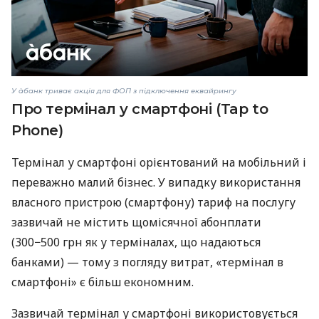
У àбанк триває акція для ФОП з підключення еквайрингу
Про термінал у смартфоні (Tap to
Phone)
Термінал у смартфоні орієнтований на мобільний і
переважно малий бізнес. У випадку використання
власного пристрою (смартфону) тариф на послугу
зазвичай не містить щомісячної абонплати
(300−500 грн як у терміналах, що надаються
банками) — тому з погляду витрат, «термінал в
смартфоні» є більш економним.
Зазвичай термінал у смартфоні використовується