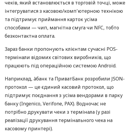
чеків, який встановлюється в торговій точці, може
інтегруватися з касовою/комп'ютерною технікою
та підтримує приймання карток усіма
способами — чип, магнітна смуга чи NFC, тобто
безконтактна оплата.
Зараз банки пропонують клієнтам сучасні POS-
термінали відомих світових виробників, що
працюють під операційною системою Android.
Наприклад, àбанк та ПриватБанк розробили JSON-
протокол — це єдиний касовий протокол, що
підтримує поєднання з усіма вендорами в парку
банку (Ingenico, Verifone, PAX). Водночас не
потрібно друкувати чеки з термінала (у разі
реалізації друкування термінального чека на
касовому принтері).