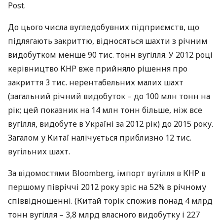
Post.
До цього числа вугледобувних підприємств, що
підлягають закриттю, відносяться шахти з річним
видобутком менше 90 тис. тонн вугілля. У 2012 році
керівництво
КНР
вже прийняло рішення про
закриття 3 тис. нерентабельних малих шахт
(загальний річний видобуток – до 100 млн тонн на
рік; цей показник на 14 млн тонн більше, ніж все
вугілля, видобуте в Україні за 2012 рік) до 2015 року.
Загалом у Китаї налічується приблизно 12 тис.
вугільних шахт.
За відомостями Bloomberg, імпорт вугілля в
КНР
в
першому півріччі 2012 року зріс на 52% в річному
співвідношенні. (Китай торік спожив понад 4 млрд
тонн вугілля – 3,8 млрд власного видобутку і 227