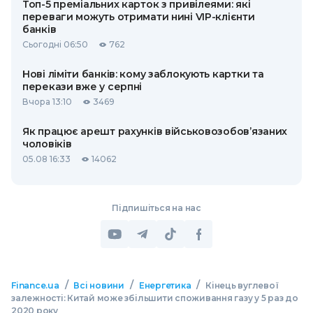
Топ-5 преміальних карток з привілеями: які
переваги можуть отримати нині VIP-клієнти
банків
Сьогодні 06:50
762
Нові ліміти банків: кому заблокують картки та
перекази вже у серпні
Вчора 13:10
3469
Як працює арешт рахунків військовозобов’язаних
чоловіків
05.08 16:33
14062
Підпишіться на нас
/
/
/
Finance.ua
Всі новини
Енергетика
Кінець вуглевої
залежності: Китай може збільшити споживання газу у 5 раз до
2020 року