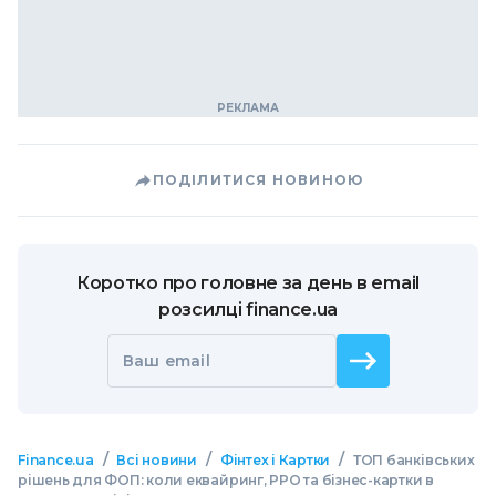
ПОДІЛИТИСЯ НОВИНОЮ
Коротко про головне за день в email
розсилці finance.ua
Ваш email
/
/
/
Finance.ua
Всі новини
Фінтех і Картки
ТОП банківських
рішень для ФОП: коли еквайринг, РРО та бізнес-картки в