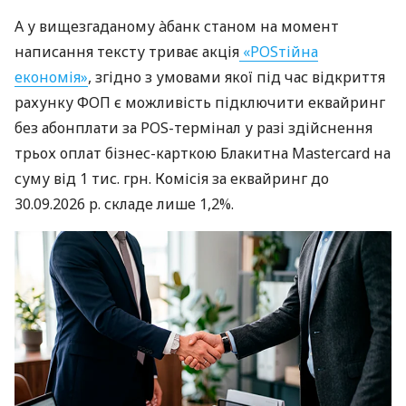
А у вищезгаданому àбанк станом на момент
написання тексту триває акція
«POSтійна
економія»
, згідно з умовами якої під час відкриття
рахунку ФОП є можливість підключити еквайринг
без абонплати за POS-термінал у разі здійснення
трьох оплат бізнес-карткою Блакитна Mastercard на
суму від 1 тис. грн. Комісія за еквайринг до
30.09.2026 р. складе лише 1,2%.