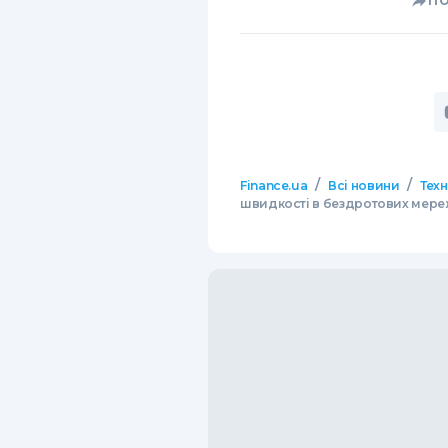
П
/
/
Finance.ua
Всі новини
Тех
швидкості в бездротових мережа