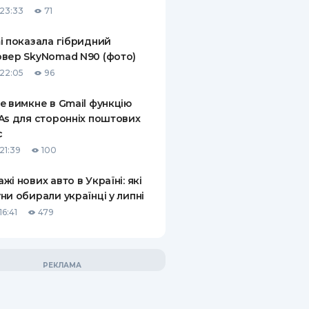
23:33
71
i показала гібридний
вер SkyNomad N90 (фото)
22:05
96
e вимкне в Gmail функцію
As для сторонніх поштових
с
21:39
100
жі нових авто в Україні: які
ни обирали українці у липні
6:41
479