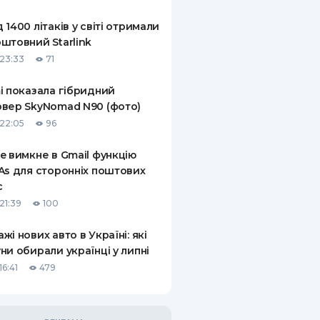
КИ ПО
 1400 літаків у світі отримали
ВАННЮ
штовний Starlink
23:33
71
ХОВІ ПОЛІСИ
i показала гібридний
І КОМПАНІЇ
вер SkyNomad N90 (фото)
 ПРО СТРАХОВІ
22:05
96
Ї
e вимкне в Gmail функцію
А І ОПЛАТА
As для сторонніх поштових
с
И
21:39
100
жі нових авто в Україні: які
ни обирали українці у липні
6:41
479