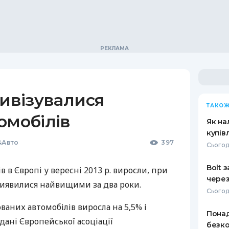
тивізувалися
ТАКОЖ
омобілів
Як на
купів
&Авто
397
Сьогод
Bolt 
 в Європі у вересні 2013 р. виросли, при
через
иявилися найвищими за два роки.
Сьогод
ваних автомобілів виросла на 5,5% і
Понад
 дані Європейської асоціації
безко