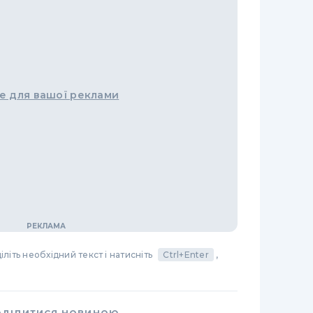
е для вашої реклами
літь необхідний текст і натисніть
Ctrl+Enter
,