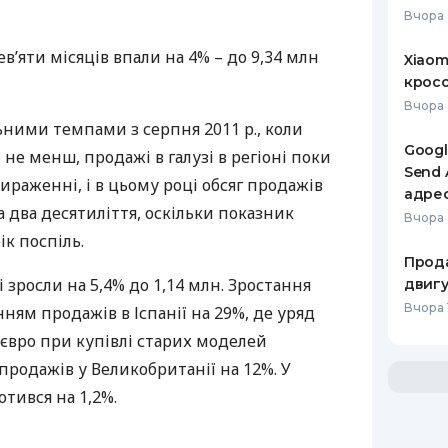
Вчора 
в’яти місяців впали на 4% – до 9,34 млн
Xiaom
кросо
Вчора 
ними темпами з серпня 2011 р., коли
Googl
не менш, продажі в галузі в регіоні поки
Send 
ираженні, і в цьому році обсяг продажів
адре
 два десятиліття, оскільки показник
Вчора 
к поспіль.
Прода
 зросли на 5,4% до 1,14 млн. Зростання
двигу
Вчора 1
ням продажів в Іспанії на 29%, де уряд
 євро при купівлі старих моделей
продажів у Великобританії на 12%. У
тився на 1,2%.