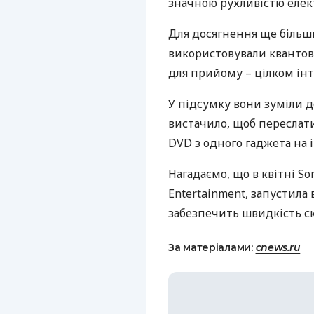
значною рухливістю елек
Для досягнення ще більш
використовували квантови
для прийому – цілком ін
У підсумку вони зуміли д
вистачило, щоб переслати 
DVD
з одного гаджета на 
Нагадаємо, що в квітні So
Entertainment, запустила
забезпечить швидкість ска
За матеріалами:
cnews.ru