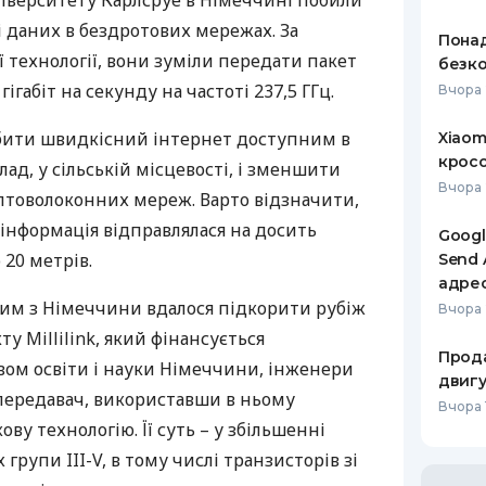
ніверситету Карлсруе в Німеччині побили
 даних в бездротових мережах. За
РЕЙТИНГ ДЕБЕТОВИХ
ПУТІВНИ
Понад
КАРТОК
СТРАХУ
технології, вони зуміли передати пакет
безко
ігабіт на секунду на частоті 237,5 ГГц.
Вчора 
ЩОМІСЯЧНИЙ ОГЛЯД
ВСІ СТРА
КЕШБЕКУ
бити швидкісний інтернет доступним в
Xiaom
СТРАХОВ
кросо
ПУТІВНИКИ ПО
ад, у сільській місцевості, і зменшити
БАНКІВСЬКИХ КАРТКАХ
ВІДГУКИ
Вчора 
птоволоконних мереж. Варто відзначити,
КОМПАНІ
 інформація відправлялася на досить
Googl
ДОСТАВК
 20 метрів.
Send 
адре
КОНТАКТ
ним з Німеччини вдалося підкорити рубіж
Вчора 
кту Millilink, який фінансується
Прода
ом освіти і науки Німеччини, інженери
двигу
передавач, використавши в ньому
Вчора 1
ву технологію. Її суть – у збільшенні
х групи
III
-V, в тому числі транзисторів зі