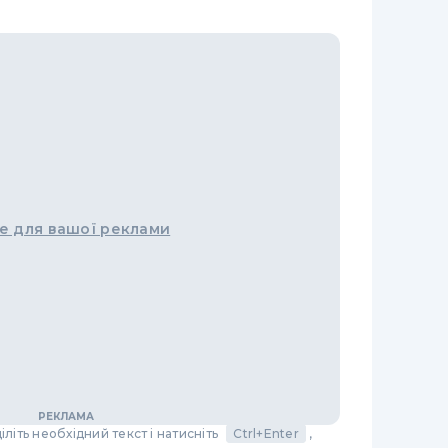
е для вашої реклами
літь необхідний текст і натисніть
Ctrl+Enter
,