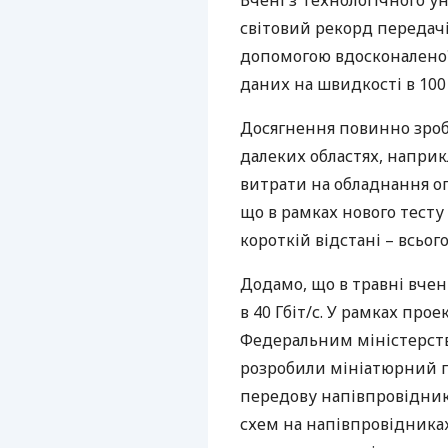
Вчені з Технологічного у
світовий рекорд передачі
допомогою вдосконаленої 
даних на швидкості в 100 г
Досягнення повинно зро
далеких областях, наприкл
витрати на обладнання о
що в рамках нового тесту
короткій відстані – всього
Додамо, що в травні вче
в 40 Гбіт/с. У рамках прое
Федеральним міністерств
розробили мініатюрний 
передову напівпровіднико
схем на напівпровідника