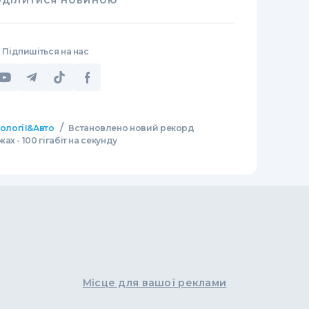
ОДІЛИТИСЯ НОВИНОЮ
Підпишіться на нас
/
нології&Авто
Встановлено новий рекорд
х - 100 гігабіт на секунду
Місце для вашої реклами