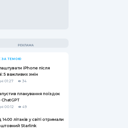
 ЗА ТЕМОЮ
лаштувати iPhone після
лі: 5 важливих змін
ні 01:27
34
запустив планування поїздок
 ChatGPT
ні 00:12
49
 1400 літаків у світі отримали
штовний Starlink