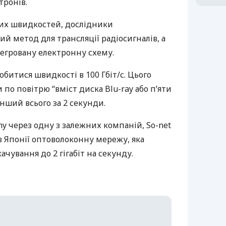
тронів.
их швидкостей, дослідники
й метод для трансляції радіосигналів, а
тегровану електронну схему.
обитися швидкості в 100 Гбіт/с. Цього
по повітрю “вміст диска Blu-ray або п’яти
інший всього за 2 секунди.
ny через одну з залежних компаній, So-net
 в Японії оптоволоконну мережу, яка
чування до 2 гігабіт на секунду.