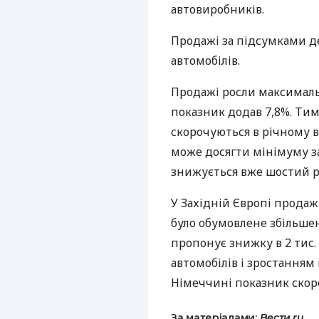
автовиробників.
Продажі за підсумками де
автомобілів.
Продажі росли максималь
показник додав 7,8%. Тим 
скорочуються в річному в
може досягти мінімуму за
знижується вже шостий рі
У Західній Європі продажі
було обумовлене збільшен
пропонує знижку в 2 тис.
автомобілів і зростанням 
Німеччині показник скоро
За матеріалами:
Вести.ru