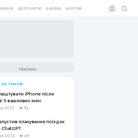
ВАННЯ
ДЕПОЗИТИ
БАНКИ
ФОРУМ
ІЛКА
ВСІ ДЕПОЗИТИ
ВСІ БАНКИ
АННЯ ЖИТЛА ВІД
ДЕПОЗИТИ В USD
ВІДГУКИ ПРО БАНКИ
 ШАХЕДІВ
ДЕПОЗИТИ В EUR
МІКРОФІНАНСОВІ
ХОВКА ЗА КОРДОН
ОРГАНІЗАЦІЇ
БОНУС ДО ДЕПОЗИТІВ
ВІДГУКИ ПРО МФО
УМОВИ АКЦІЇ
КАРТА
 ЗА ТЕМОЮ
ПИТАННЯ ТА ВІДПОВІДІ
ННА ВІНЬЄТКА
лаштувати iPhone після
ДЕПОЗИТНИЙ КАЛЬКУЛЯТОР
лі: 5 важливих змін
 СПІВРОБІТНИКІВ
ні 01:27
34
ПУТІВНИКИ ПО
SSISTANCE
ЗАОЩАДЖЕННЯМ
запустив планування поїздок
 ChatGPT
АННЯ ВІД
Х ВИПАДКІВ
ні 00:12
49