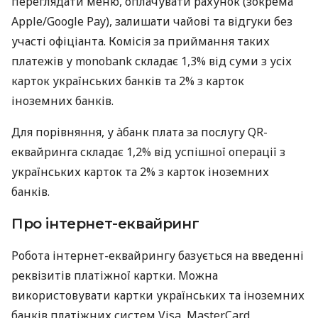
переглядати меню, оплачувати рахунок (зокрема
Apple/Google Pay), залишати чайові та відгуки без
участі офіціанта. Комісія за приймання таких
платежів у monobank складає 1,3% від суми з усіх
карток українських банків та 2% з карток
іноземних банків.
Для порівняння, у àбанк плата за послугу QR-
еквайринга складає 1,2% від успішної операції з
українських карток та 2% з карток іноземних
банків.
Про інтернет-еквайринг
Робота інтернет-еквайрингу базується на введенні
реквізитів платіжної картки. Можна
використовувати картки українських та іноземних
банків платіжних систем Visa, MasterCard,