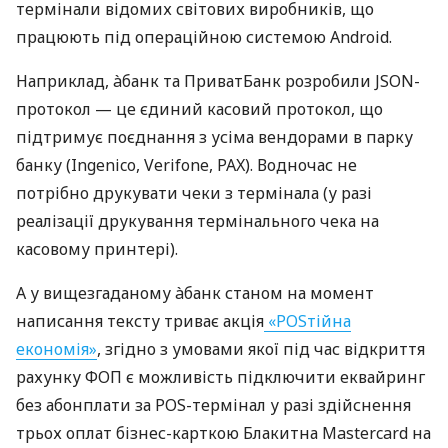
термінали відомих світових виробників, що
працюють під операційною системою Android.
Наприклад, àбанк та ПриватБанк розробили JSON-
протокол — це єдиний касовий протокол, що
підтримує поєднання з усіма вендорами в парку
банку (Ingenico, Verifone, PAX). Водночас не
потрібно друкувати чеки з термінала (у разі
реалізації друкування термінального чека на
касовому принтері).
А у вищезгаданому àбанк станом на момент
написання тексту триває акція
«POSтійна
економія»
, згідно з умовами якої під час відкриття
рахунку ФОП є можливість підключити еквайринг
без абонплати за POS-термінал у разі здійснення
трьох оплат бізнес-карткою Блакитна Mastercard на