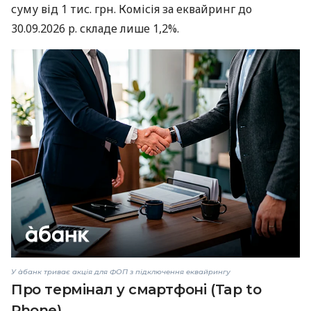
суму від 1 тис. грн. Комісія за еквайринг до
30.09.2026 р. складе лише 1,2%.
У àбанк триває акція для ФОП з підключення еквайрингу
Про термінал у смартфоні (Tap to
Phone)