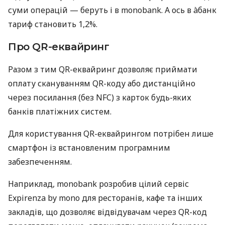
суми операцій — беруть і в monobank. А ось в àбанк
тариф становить 1,2%.
Про QR-еквайринг
Разом з тим QR-еквайринг дозволяє приймати
оплату скануванням QR-коду або дистанційно
через посилання (без NFC) з карток будь-яких
банків платіжних систем.
Для користування QR-еквайрингом потрібен лише
смартфон із встановленим програмним
забезпеченням.
Наприклад, monobank розробив цілий сервіс
Expirenza by mono для ресторанів, кафе та інших
закладів, що дозволяє відвідувачам через QR-код