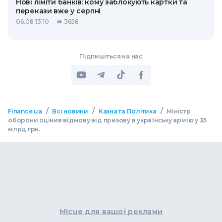
Нові ліміти банків: кому заблокують картки та
перекази вже у серпні
06.08 13:10
3658
Підпишіться на нас
/
/
/
Finance.ua
Всі новини
Казна та Політика
Міністр
оборони оцінив відмову від призову в українську армію у 35
млрд грн.
Місце для вашої реклами