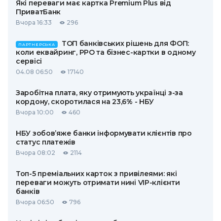
Які переваги має картка Premium Plus від
ПриватБанк
Вчора 16:33
296
ТОП банківських рішень для ФОП:
ПАРТНЕРСЬКА
коли еквайринг, РРО та бізнес-картки в одному
сервісі
04.08 06:50
17140
Заробітна плата, яку отримують українці з-за
кордону, скоротилася на 23,6% - НБУ
Вчора 10:00
460
НБУ зобов’яже банки інформувати клієнтів про
статус платежів
Вчора 08:02
2114
Топ-5 преміальних карток з привілеями: які
переваги можуть отримати нині VIP-клієнти
банків
Вчора 06:50
796