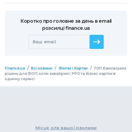
Коротко про головне за день в email
розсилці finance.ua
Ваш email
/
/
/
Finance.ua
Всі новини
Фінтех і Картки
ТОП банківських
рішень для ФОП: коли еквайринг, РРО та бізнес-картки в
одному сервісі
Місце для вашої реклами