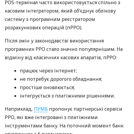
POS-термінал часто використовується спільно з
касовим інтегратором, який об’єднує облікову
систему з програмним реєстратором
розрахункових операцій (пРРО).
Після змін у законодавстві використання
програмних РРО стало значно популярнішим. На
відміну від класичних касових апаратів, пРРО:
працює через інтернет;
не потребує дорогого обладнання;
простіше оновлюється;
інтегрується з платіжними рішеннями.
Наприклад,
ПУМБ
пропонує партнерські сервіси
РРО, які вже інтегровані з платіжними
інструментами банку. На поточний момент банк
співпрацює з 6 партнерами: