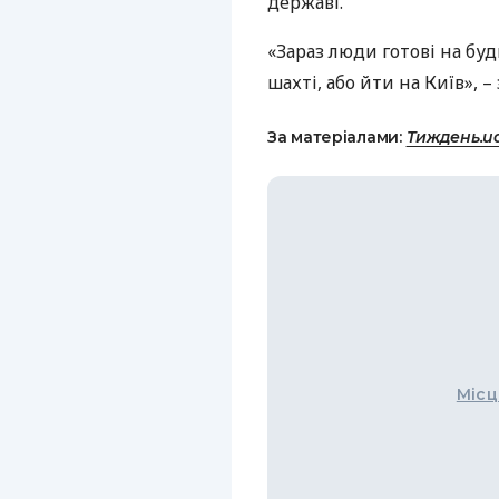
державі.
«Зараз люди готові на буд
шахті, або йти на Київ», 
За матеріалами:
Тиждень.u
Місц