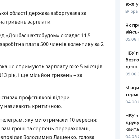
вже у
РЕЙТИНГ ДЕБЕТОВИХ
ПУТІВНИ
Вчора 
ої області держава заборгувала за
КАРТОК
СТРАХУ
на гривень зарплати.
Як пр
ЩОМІСЯЧНИЙ ОГЛЯД
ВСІ СТРА
війсь
ед «Донбасшахтобудом» складає 11,5
КЕШБЕКУ
05.08 1
СТРАХОВ
 заробітна плата 500 членів колективу за 2
ПУТІВНИКИ ПО
НБУ п
БАНКІВСЬКИХ КАРТКАХ
ВІДГУКИ
КОМПАНІ
безго
лівка не отримують зарплату вже 5 місяців.
депоз
ДОСТАВК
2013 рік, і ще мільйон гривень – за
05.08 
КОНТАКТ
Мінци
термі
ктивах профспілкові лідери
04.08 
су називають критичною.
НБУ з
 телеграм, яку ми отримали 10 вересня:
друку
 вам гроші за серпень перераховані,
квита
розповідає Володимир Лащенко, голова
04.08 