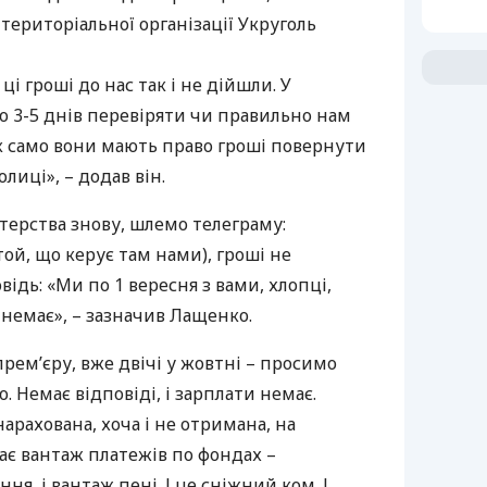
територіальної організації Укруголь
ці гроші до нас так і не дійшли. У
о 3-5 днів перевіряти чи правильно нам
к само вони мають право гроші повернути
олиці», – додав він.
терства знову, шлемо телеграму:
й, що керує там нами), гроші не
ідь: «Ми по 1 вересня з вами, хлопці,
 немає», – зазначив Лащенко.
рем’єру, вже двічі у жовтні – просимо
 Немає відповіді, і зарплати немає.
арахована, хоча і не отримана, на
ає вантаж платежів по фондах –
ня, і вантаж пені. І це сніжний ком. І