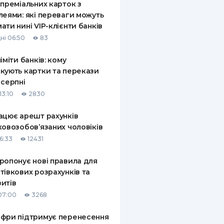
 преміальних карток з
леями: які переваги можуть
ати нині VIP-клієнти банків
ні 06:50
83
ліміти банків: кому
кують картки та перекази
 серпні
13:10
2830
ацює арешт рахунків
ковозобов’язаних чоловіків
6:33
12431
ропонує нові правила для
тівкових розрахунків та
итів
07:00
3268
фри підтримує перенесення