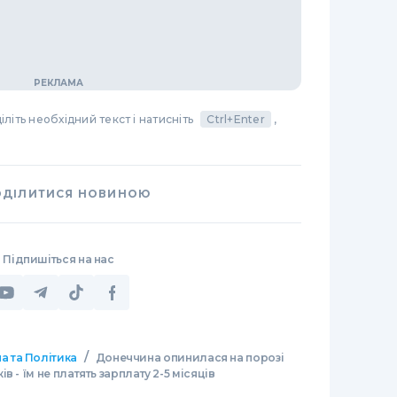
літь необхідний текст і натисніть
Ctrl+Enter
,
ОДІЛИТИСЯ НОВИНОЮ
Підпишіться на нас
/
а та Політика
Донеччина опинилася на порозі
 - їм не платять зарплату 2-5 місяців