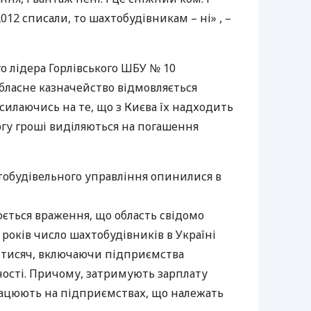
12 списали, то шахтобудівникам – ні» , –
о лідера Горлівського
ШБУ
№ 10
бласне казначейство відмовляється
силаючись на те, що з Києва їх надходить
гу гроші виділяються на погашення
тобудівельного управління опинилися в
ється враження, що область свідомо
 років число шахтобудівників в Україні
 6 тисяч, включаючи підприємства
ості. Причому, затримують зарплату
працюють на підприємствах, що належать