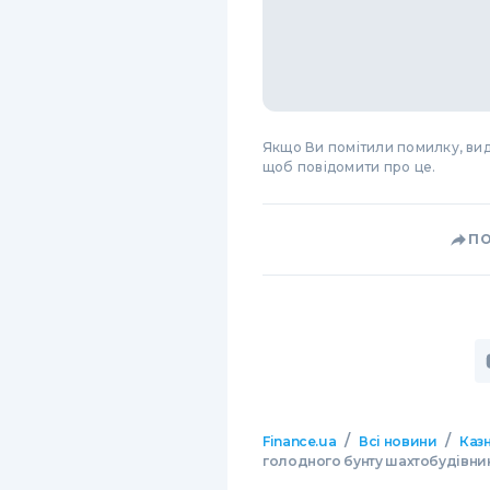
Якщо Ви помітили помилку, виді
щоб повідомити про це.
П
/
/
Finance.ua
Всі новини
Казн
голодного бунту шахтобудівників