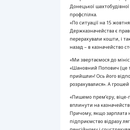
Донецької шахтобудівної 
профспілка.
«По ситуації на 15 жовтня 
Держказначейства є прав
перерахували кошти, і та
назад – в казначейство ст
«Ми звертаємося до мініс
«Шановний Попович (це то
прийшли»! Ось його відпов
розрахувалися». А грошей
«Пишемо прем’єру, віце-п
вплинути на казначейство.
Причому, якщо зарплата н
підприємство відразу ляг
пенсійному і соцстрахуван