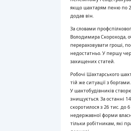
якщо шахтарям пеню по 20
додав він.
За словами профспілковог
Володимира Скорохода, о
перераховувати гроші, по
недостатньо. У першу чер
захищених статей.
Робочі Шахтарського шах
тій же ситуації з боргами.
У шахтобудівників створю
знищується. За останні 14
скоротилося з 26 тис. до
недержавної форми власн
тільки робітникам, які 