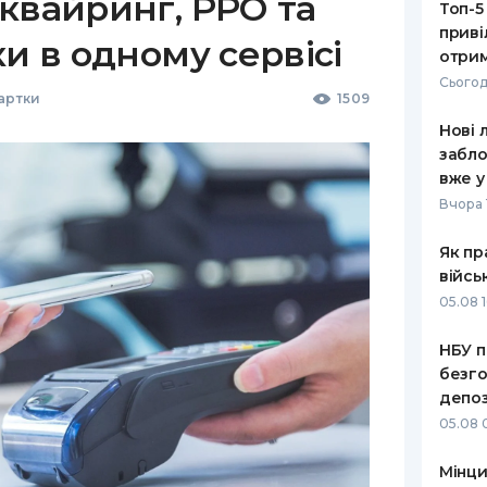
квайринг, РРО та
Топ-5
приві
ки в одному сервісі
отрим
Сьогод
Картки
1509
Нові 
забло
вже у
Вчора 
Як пр
війсь
05.08 1
НБУ п
безго
депоз
05.08 
Мінци