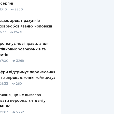
 серпні
КИ ПО
13:10
2830
ВАННЮ
ацює арешт рахунків
ХОВІ ПОЛІСИ
ковозобов’язаних чоловіків
6:33
12431
І КОМПАНІЇ
ропонує нові правила для
 ПРО СТРАХОВІ
Ї
тівкових розрахунків та
итів
А І ОПЛАТА
07:00
3268
И
фри підтримує перенесення
нів впровадження «еАкцизу»
09:33
260
аявив, що не вимагав
вати персональні дані у
нціях
09:03
5332