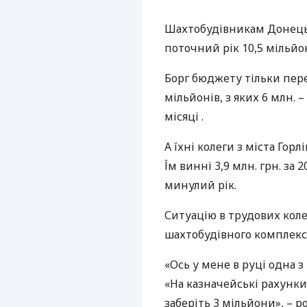
Шахтобудівникам Донецьк
поточний рік 10,5 мільйо
Борг бюджету тільки пер
мільйонів, з яких 6 млн. –
місяці .
А їхні колеги з міста Гор
Їм винні 3,9 млн. грн. за 
минулий рік.
Ситуацію в трудових коле
шахтобудівного комплек
«Ось у мене в руці одна з
«На казначейські рахунки
заберіть 3 мільйони», – 