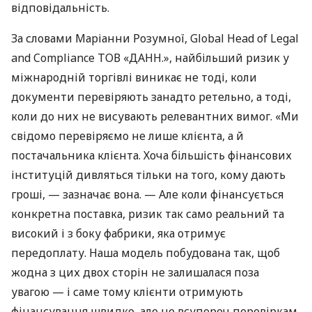
відповідальність.
За словами Маріанни Розумної, Global Head of Legal
and Compliance ТОВ «ДАНН.», найбільший ризик у
міжнародній торгівлі виникає не тоді, коли
документи перевіряють занадто ретельно, а тоді,
коли до них не висувають релевантних вимог. «Ми
свідомо перевіряємо не лише клієнта, а й
постачальника клієнта. Хоча більшість фінансових
інституцій дивляться тільки на того, кому дають
гроші, — зазначає вона. — Але коли фінансується
конкретна поставка, ризик так само реальний та
високий і з боку фабрики, яка отримує
передоплату. Наша модель побудована так, щоб
жодна з цих двох сторін не залишалася поза
увагою — і саме тому клієнти отримують
фінансування швидко, але не всупереч перевіркам,