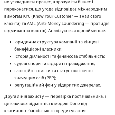
не ускладнити процес, а зрозуміти бізнес і
переконатися, що угода відповідає міжнародним
вимогам KYC (Know Your Customer — знай свого
клієнта) та AML (Anti-Money Laundering — протидія
відмиванню коштів). Аналізуються щонайменше:
юридична структура компанії та кінцеві
бенефіціарні власники;
історія діяльності та фінансова стабільність;
судові спори та відкриті провадження;
санкційні списки та статус політично
значущих осіб (PEP);
репутаційний фон у відкритих джерелах.
Друга лінія захисту — перевірка постачальника, і
це ключова відмінність моделі Done від
класичного банківського кредитування: