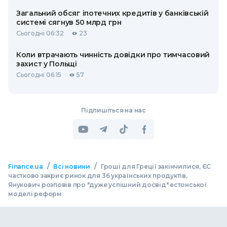
Загальний обсяг іпотечних кредитів у банківській
системі сягнув 50 млрд грн
Сьогодні 06:32
23
Коли втрачають чинність довідки про тимчасовий
захист у Польщі
Сьогодні 06:15
57
Підпишіться на нас
/
/
Finance.ua
Всі новини
Гроші для Греції закінчилися, ЄС
частково закриє ринок для 36 українських продуктів,
Янукович розповів про "дуже успішний досвід" естонської
моделі реформ