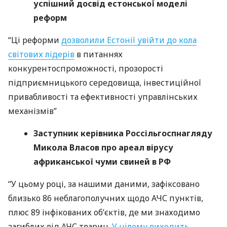
успішний досвід естонської моделі
реформ
“Ці реформи
дозволили Естонії увійти до кола
світових лідерів
в питаннях
конкурентоспроможності, прозорості
підприємницького середовища, інвестиційної
привабливості та ефективності управлінських
механізмів”
Заступник керівника Россільгоспнагляду
Микола Власов про ареал вірусу
африканської чуми свиней в РФ
“У цьому році, за нашими даними, зафіксовано
близько 86 неблагополучних щодо
АЧС
пунктів,
плюс 89 інфікованих об’єктів, де ми знаходимо
загиблих від
АЧС
тварин.
У цілому виходить