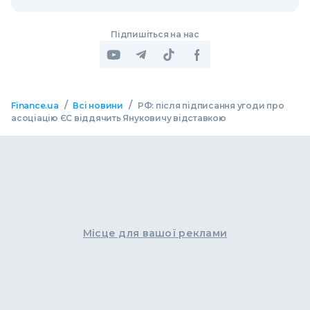
Підпишіться на нас
/
/
Finance.ua
Всі новини
РФ: після підписання угоди про
асоціацію ЄС віддячить Януковичу відставкою
Місце для вашої реклами