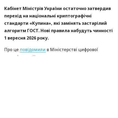
Кабінет Міністрів України остаточно затвердив
перехід на національні криптографічні
стандарти «Купина», які замінять застарілий
алгоритм ГОСТ. Нові правила набудуть чинності
1 вересня 2026 року.
Про це
повідомили
в Міністерстві цифрової
трансформації.
«Купина» — український криптографічний
алгоритм, який використовуватиметься для
захисту кваліфікованих електронних підписів
(КЕП).
Що зміниться для користувачів
Старі КЕП працюють далі. Переживати та