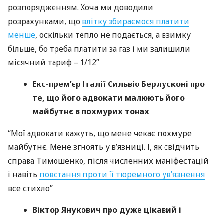
розпорядженням. Хоча ми доводили
розрахунками, що
влітку збираємося платити
менше
, оскільки тепло не подається, а взимку
більше, бо треба платити за газ і ми залишили
місячний тариф – 1/12”
Екс-прем’єр Італії Сильвіо Берлусконі про
те, що його адвокати малюють його
майбутнє в похмурих тонах
“Мої адвокати кажуть, що мене чекає похмуре
майбутнє. Мене згноять у в’язниці. І, як свідчить
справа Тимошенко, після численних маніфестацій
і навіть
повстання проти її тюремного ув’язнення
все стихло”
Віктор Янукович про дуже цікавий і