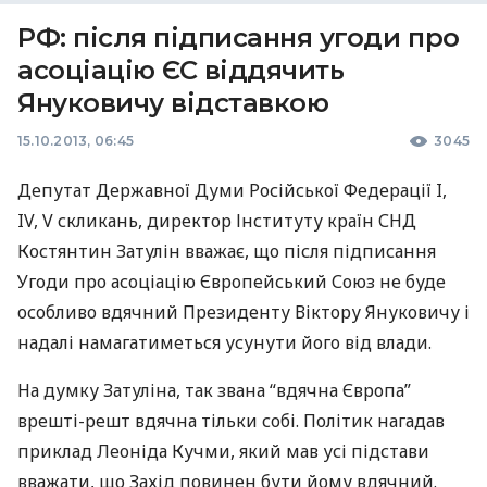
РФ: після підписання угоди про
асоціацію ЄС віддячить
Януковичу відставкою
15.10.2013, 06:45
3045
Депутат Державної Думи Російської Федерації I,
IV, V скликань, директор Інституту країн
СНД
Костянтин Затулін вважає, що після підписання
Угоди про асоціацію Європейський Союз не буде
особливо вдячний Президенту Віктору Януковичу і
надалі намагатиметься усунути його від влади.
На думку Затуліна, так звана “вдячна Європа”
врешті-решт вдячна тільки собі. Політик нагадав
приклад Леоніда Кучми, який мав усі підстави
вважати, що Захід повинен бути йому вдячний.