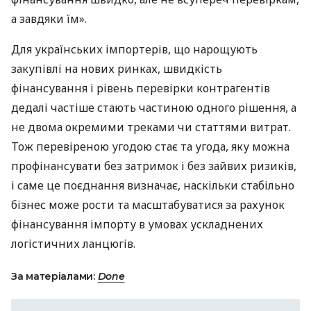
а завдяки їм».
Для українських імпортерів, що нарощують
закупівлі на нових ринках, швидкість
фінансування і рівень перевірки контрагентів
дедалі частіше стають частиною одного рішення, а
не двома окремими треками чи статтями витрат.
Тож перевіреною угодою стає та угода, яку можна
профінансувати без затримок і без зайвих ризиків,
і саме це поєднання визначає, наскільки стабільно
бізнес може рости та масштабуватися за рахунок
фінансування імпорту в умовах ускладнених
логістичних ланцюгів.
За матеріалами:
Done