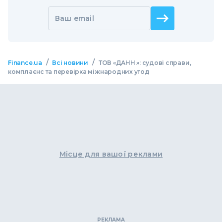
Ваш email
/
/
Finance.ua
Всі новини
ТОВ «ДАНН.»: судові справи,
комплаєнс та перевірка міжнародних угод
Місце для вашої реклами