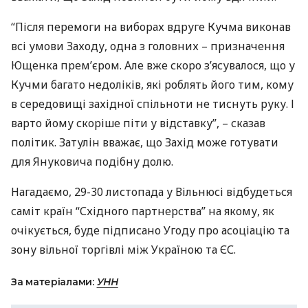
“Після перемоги на виборах вдруге Кучма виконав
всі умови Заходу, одна з головних – призначення
Ющенка прем’єром. Але вже скоро з’ясувалося, що у
Кучми багато недоліків, які роблять його тим, кому
в середовищі західної спільноти не тиснуть руку. І
варто йому скоріше піти у відставку”, – сказав
політик. Затулін вважає, що Захід може готувати
для Януковича подібну долю.
Нагадаємо, 29-30 листопада у Вільнюсі відбудеться
саміт країн “Східного партнерства” на якому, як
очікується, буде підписано Угоду про асоціацію та
зону вільної торгівлі між Україною та ЄС.
За матеріалами:
УНН