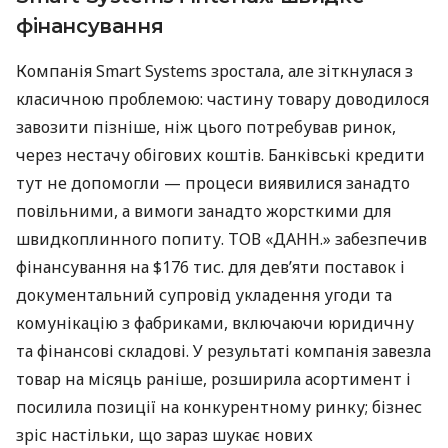
фінансування
Компанія Smart Systems зростала, але зіткнулася з
класичною проблемою: частину товару доводилося
завозити пізніше, ніж цього потребував ринок,
через нестачу обігових коштів. Банківські кредити
тут не допомогли — процеси виявилися занадто
повільними, а вимоги занадто жорсткими для
швидкоплинного попиту. ТОВ «ДАНН.» забезпечив
фінансування на $176 тис. для дев’яти поставок і
документальний супровід укладення угоди та
комунікацію з фабриками, включаючи юридичну
та фінансові складові. У результаті компанія завезла
товар на місяць раніше, розширила асортимент і
посилила позиції на конкурентному ринку; бізнес
зріс настільки, що зараз шукає нових