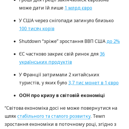
може дати їй лише
1 млрд євро
У
США
через снігопади загинуло близько
100 тисяч корів
Shutdown “зріже” зростання
ВВП
США
до 2%
ЄС частково закриє свій ринок для
36
українських продуктів
У Франції затримали 2 китайських
туристів, у яких було
3,7 тис монет в 1 євро
ООН
про кризу в світовій економіці
“Світова економіка досі не може повернутися на
шлях
стабільного та сталого розвитку
. Темп
зростання економіки в поточному році, згідно з