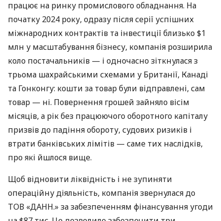
працює на ринку промислового обладнання. На
початку 2024 року, одразу після серії успішних
міжнародних контрактів та інвестиції близько $1
млн у масштабування бізнесу, компанія розширила
коло постачальників — і одночасно зіткнулася з
трьома шахрайськими схемами у Британії, Канаді
та Гонконгу: кошти за товар були відправлені, сам
товар — ні. Повернення грошей зайняло вісім
місяців, а рік без працюючого оборотного капіталу
призвів до падіння обороту, судових ризиків і
втрати банківських лімітів — саме тих наслідків,
про які йшлося вище.
Щоб відновити ліквідність і не зупиняти
операційну діяльність, компанія звернулася до
ТОВ «ДАНН.» за забезпеченням фінансування угоди
на $87 тис. Це дозволило забезпечити три