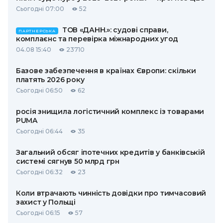
Сьогодні 07:00
52
ТОВ «ДАНН.»: судові справи,
ПАРТНЕРСЬКА
комплаєнс та перевірка міжнародних угод
04.08 15:40
23710
Базове забезпечення в країнах Європи: скільки
платять 2026 року
Сьогодні 06:50
62
росія знищила логістичний комплекс із товарами
PUMA
Сьогодні 06:44
35
Загальний обсяг іпотечних кредитів у банківській
системі сягнув 50 млрд грн
Сьогодні 06:32
23
Коли втрачають чинність довідки про тимчасовий
захист у Польщі
Сьогодні 06:15
57