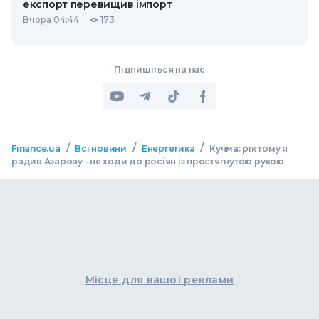
експорт перевищив імпорт
Вчора 04:44
173
Підпишіться на нас
/
/
/
Finance.ua
Всі новини
Енергетика
Кучма: рік тому я
радив Азарову - не ходи до росіян із простягнутою рукою
Місце для вашої реклами