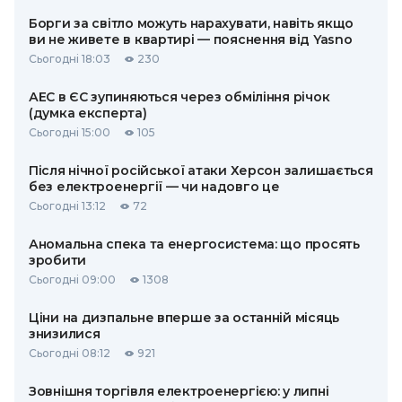
Борги за світло можуть нарахувати, навіть якщо
ви не живете в квартирі — пояснення від Yasno
Сьогодні 18:03
230
АЕС в ЄС зупиняються через обміління річок
(думка експерта)
Сьогодні 15:00
105
Після нічної російської атаки Херсон залишається
без електроенергії — чи надовго це
Сьогодні 13:12
72
Аномальна спека та енергосистема: що просять
зробити
Сьогодні 09:00
1308
Ціни на дизпальне вперше за останній місяць
знизилися
Сьогодні 08:12
921
Зовнішня торгівля електроенергією: у липні