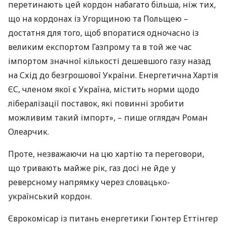
перетинають цей кордон набагато більша, ніж тих,
що на кордонах із Угорщиною та Польщею –
достатня для того, щоб впоратися одночасно із
великим експортом Газпрому та в той же час
імпортом значної кількості дешевшого газу назад
на Схід до безгрошової України. Енергетична Хартія
ЄС, членом якої є Україна, містить норми щодо
лібералізації поставок, які повинні зробити
можливим такий імпорт», – пише оглядач Роман
Олеарчик.
Проте, незважаючи на цю хартію та переговори,
що тривають майже рік, газ досі не йде у
реверсному напрямку через словацько-
український кордон.
Єврокомісар із питань енергетики Гюнтер Еттінгер