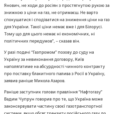
Янович, не ходи до росіян з простягнутою рукою за
знижкою з ціни на газ, не отримаєш. Не варто
спокушатися і сподіватися на зниження ціни на газ
для України. Такої ціни немає вже і для Білорусі.
Тому що для цього немає ні економічних, ні
політичних передумов”, – сказав він.
У разі подачі “Газпромом” позову до суду на
Україну за невиконання договору, Київ
наполягатиме на абсурдності чинного контракту
про поставку блакитного палива з Росії в Україну,
заявив раніше Микола Азаров.
Раніше заступник голови правління “Нафтогазу”
Вадим Чупрун говорив про те, що Україна може
законсервувати частину своєї газотранспортної
системи, якщо обсяг транзиту російського газу до