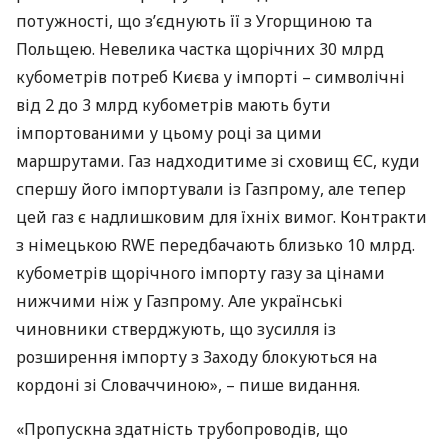
потужності, що з’єднують її з Угорщиною та
Польщею. Невелика частка щорічних 30 млрд
кубометрів потреб Києва у імпорті – символічні
від 2 до 3 млрд кубометрів мають бути
імпортованими у цьому році за цими
маршрутами. Газ надходитиме зі сховищ ЄС, куди
спершу його імпортували із Газпрому, але тепер
цей газ є надлишковим для їхніх вимог. Контракти
з німецькою
RWE
передбачають близько 10 млрд.
кубометрів щорічного імпорту газу за цінами
нижчими ніж у Газпрому. Але українські
чиновники стверджують, що зусилля із
розширення імпорту з Заходу блокуються на
кордоні зі Словаччиною», – пише видання.
«Пропускна здатність трубопроводів, що