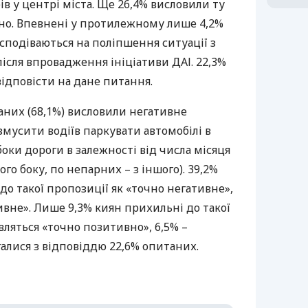
в у центрі міста. Ще 26,4% висловили ту
о. Впевнені у протилежному лише 4,2%
сподіваються на поліпшення ситуації з
після впровадження ініціативи
ДАІ
. 22,3%
ідповісти на дане питання.
аних (68,1%) висловили негативне
змусити водіїв паркувати автомобілі в
боки дороги в залежності від числа місяця
ого боку, по непарних – з іншого). 39,2%
о такої пропозиції як «точно негативне»,
тивне». Лише 9,3% киян прихильні до такої
авляться «точно позитивно», 6,5% –
галися з відповіддю 22,6% опитаних.