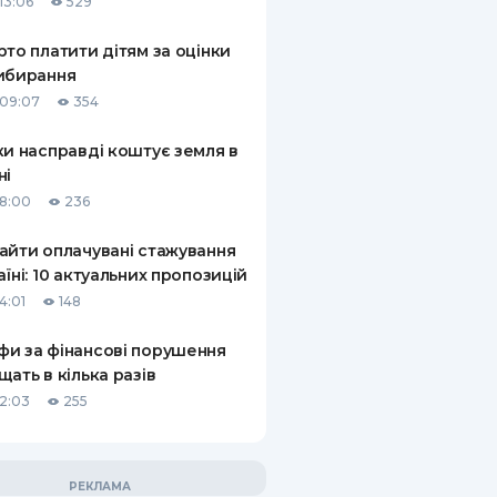
13:06
529
рто платити дітям за оцінки
ибирання
09:07
354
ки насправді коштує земля в
ні
18:00
236
айти оплачувані стажування
аїні: 10 актуальних пропозицій
4:01
148
и за фінансові порушення
щать в кілька разів
12:03
255