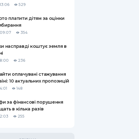
13:06
529
КИ ПО
ВАННЮ
рто платити дітям за оцінки
ибирання
ХОВІ ПОЛІСИ
09:07
354
І КОМПАНІЇ
ки насправді коштує земля в
ні
 ПРО СТРАХОВІ
Ї
18:00
236
А І ОПЛАТА
айти оплачувані стажування
аїні: 10 актуальних пропозицій
И
4:01
148
и за фінансові порушення
щать в кілька разів
12:03
255