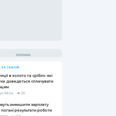
 ЗА ТЕМОЮ
иції в золото та срібло: які
ки доведеться сплачувати
нцям
ні 06:04
121
жуть зменшити зарплату
 погані результати роботи