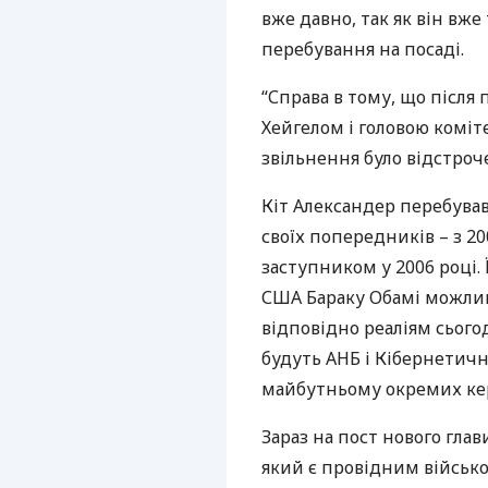
вже давно, так як він вж
перебування на посаді.
“Справа в тому, що після
Хейгелом і головою коміт
звільнення було відстроче
Кіт Александер перебував
своїх попередників – з 20
заступником у 2006 році.
США
Бараку Обамі можлив
відповідно реаліям сього
будуть
АНБ
і Кібернетич
майбутньому окремих кері
Зараз на пост нового гла
який є провідним війсь