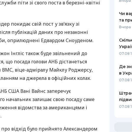
Вчора 
служби піти зі свого поста в березні-квітні
Чи ва
та пр
ер покидає свій пост у зв’язку зі
Вчора 
ісля публікацій даних про незаконні
би, оприлюднені Едвардом Сноуденом.
Скіль
Украї
жон Інгліс також буде звільнений до
07.08 
ся, що посада голови
АНБ
дістанеться
Де зн
м
ВМС
, віце-адміралу Майклу Роджерсу,
в Укр
иланням на джерела в офіційних колах.
07.08 1
АНБ
США
Вані Вайнс заперечує
Штраф
ого начальник залишає свою посаду саме
підви
теження відомства за американцями і
07.08 
.
я про відхід було прийнято Александером