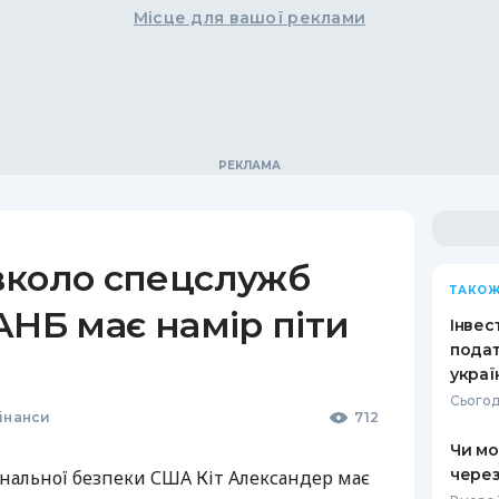
Місце для вашої реклами
вколо спецслужб
ТАКОЖ
АНБ має намір піти
Інвест
подат
украї
Сьогод
інанси
712
Чи мо
через
ональної безпеки
США
Кіт Александер має