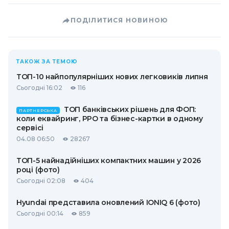
ПОДІЛИТИСЯ НОВИНОЮ
ТАКОЖ ЗА ТЕМОЮ
ТОП-10 найпопулярніших нових легковиків липня
Сьогодні 16:02
116
ТОП банківських рішень для ФОП:
ПАРТНЕРСЬКА
коли еквайринг, РРО та бізнес-картки в одному
сервісі
04.08 06:50
28267
ТОП-5 найнадійніших компактних машин у 2026
році (фото)
Сьогодні 02:08
404
Hyundai представила оновлений IONIQ 6 (фото)
Сьогодні 00:14
859