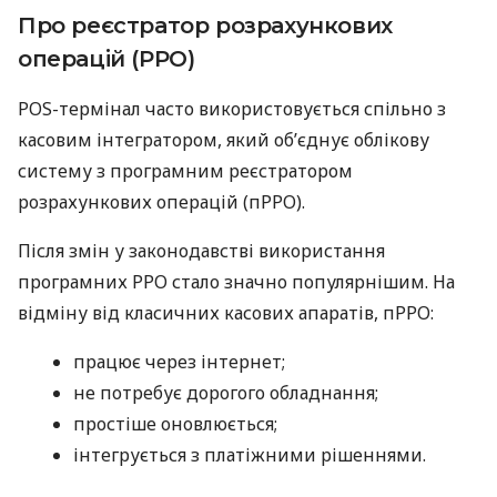
Про реєстратор розрахункових
операцій (РРО)
POS-термінал часто використовується спільно з
касовим інтегратором, який об’єднує облікову
систему з програмним реєстратором
розрахункових операцій (пРРО).
Після змін у законодавстві використання
програмних РРО стало значно популярнішим. На
відміну від класичних касових апаратів, пРРО:
працює через інтернет;
не потребує дорогого обладнання;
простіше оновлюється;
інтегрується з платіжними рішеннями.