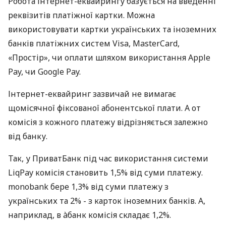
Робота інтернет-еквайрингу базується на введенні
реквізитів платіжної картки. Можна
використовувати картки українських та іноземних
банків платіжних систем Visa, MasterCard,
«Простір», чи оплати шляхом використання Apple
Pay, чи Google Pay.
Інтернет-еквайринг зазвичай не вимагає
щомісячної фіксованої абонентської плати. А от
комісія з кожного платежу відрізняється залежно
від банку.
Так, у ПриватБанк під час використання системи
LiqPay комісія становить 1,5% від суми платежу.
monobank бере 1,3% від суми платежу з
українських та 2% - з карток іноземних банків. А,
наприклад, в àбанк комісія складає 1,2%.