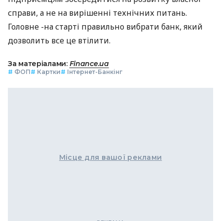
справи, а не на вирішенні технічних питань.
Головне -на старті правильно вибрати банк, який
дозволить все це втілити.
За матеріалами:
Finance.ua
#
ФОП
#
Картки
#
Інтернет-Банкінг
Місце для вашої реклами