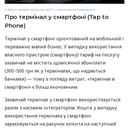
У àбанк триває акція для ФОП з підключення еквайрингу
Про термінал у смартфоні (Tap to
Phone)
Термінал у смартфоні орієнтований на мобільний і
переважно малий бізнес. У випадку використання
власного пристрою (смартфону) тариф на послугу
зазвичай не містить щомісячної абонплати
(300−500 грн як у терміналах, що надаються
банками) — тому з погляду витрат, «термінал в
смартфоні» є більш економним.
Зазвичай термінал у смартфоні використовується
разом з касовим інтегратором. Кошти у випадку
використання термінала у смартфоні
зараховуються на рахунок клієнта на наступний