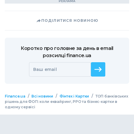
ПОДІЛИТИСЯ НОВИНОЮ
Коротко про головне за день в email
розсилці finance.ua
Ваш email
/
/
/
Finance.ua
Всі новини
Фінтех і Картки
ТОП банківських
рішень для ФОП: коли еквайринг, РРО та бізнес-картки в
одному сервісі