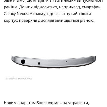
Зазначимо, що апарати з «вигинами» випускалися і
раніше. До них відноситься, наприклад, смартфон
Galaxy Nexus. У ньому, однак, зігнутий тільки
корпус; поверхня дисплея залишається рівною.
Новим апаратом Samsung можна управляти,