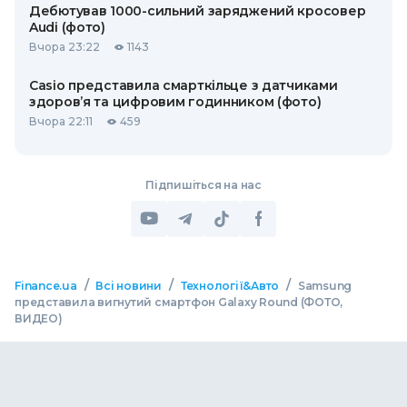
Дебютував 1000-сильний заряджений кросовер
Audi (фото)
Вчора 23:22
1143
Casio представила смарткільце з датчиками
здоров’я та цифровим годинником (фото)
Вчора 22:11
459
Підпишіться на нас
/
/
/
Finance.ua
Всі новини
Технології&Авто
Samsung
представила вигнутий смартфон Galaxy Round (ФОТО,
ВИДЕО)