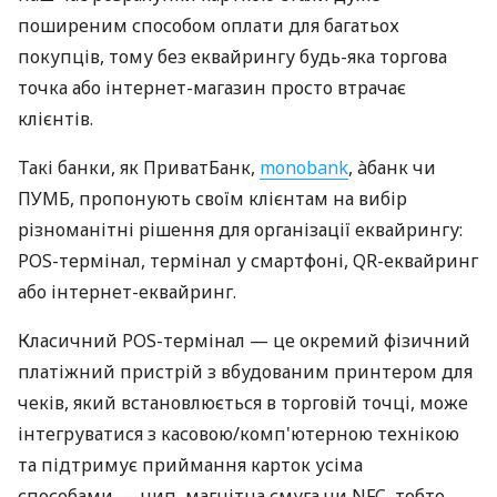
поширеним способом оплати для багатьох
покупців, тому без еквайрингу будь-яка торгова
точка або інтернет-магазин просто втрачає
клієнтів.
Такі банки, як ПриватБанк,
monobank
, àбанк чи
ПУМБ, пропонують своїм клієнтам на вибір
різноманітні рішення для організації еквайрингу:
POS-термінал, термінал у смартфоні, QR-еквайринг
або інтернет-еквайринг.
Класичний POS-термінал — це окремий фізичний
платіжний пристрій з вбудованим принтером для
чеків, який встановлюється в торговій точці, може
інтегруватися з касовою/комп'ютерною технікою
та підтримує приймання карток усіма
способами — чип, магнітна смуга чи NFC, тобто