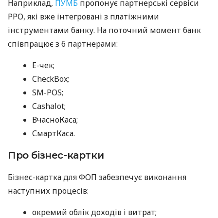
Наприклад,
ПУМБ
пропонує партнерські сервіси
РРО, які вже інтегровані з платіжними
інструментами банку. На поточний момент банк
співпрацює з 6 партнерами:
E-чек;
CheckBox;
SM-POS;
Cashalot;
ВчасноКаса;
СмартКаса.
Про бізнес-картки
Бізнес-картка для ФОП забезпечує виконання
наступних процесів:
окремий облік доходів і витрат;