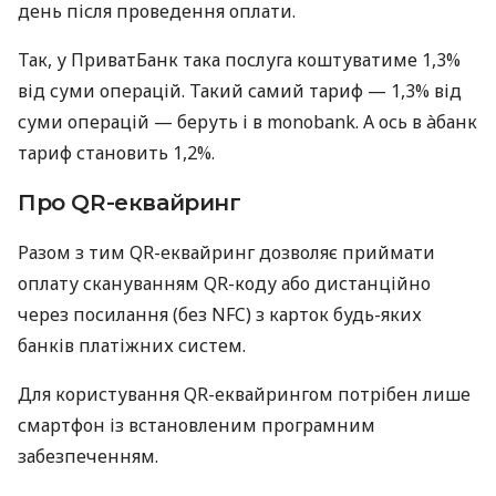
день після проведення оплати.
Так, у ПриватБанк така послуга коштуватиме 1,3%
від суми операцій. Такий самий тариф — 1,3% від
суми операцій — беруть і в monobank. А ось в àбанк
тариф становить 1,2%.
Про QR-еквайринг
Разом з тим QR-еквайринг дозволяє приймати
оплату скануванням QR-коду або дистанційно
через посилання (без NFC) з карток будь-яких
банків платіжних систем.
Для користування QR-еквайрингом потрібен лише
смартфон із встановленим програмним
забезпеченням.