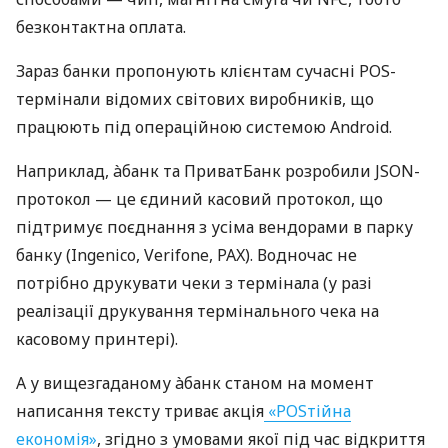
безконтактна оплата.
Зараз банки пропонують клієнтам сучасні POS-
термінали відомих світових виробників, що
працюють під операційною системою Android.
Наприклад, àбанк та ПриватБанк розробили JSON-
протокол — це єдиний касовий протокол, що
підтримує поєднання з усіма вендорами в парку
банку (Ingenico, Verifone, PAX). Водночас не
потрібно друкувати чеки з термінала (у разі
реалізації друкування термінального чека на
касовому принтері).
А у вищезгаданому àбанк станом на момент
написання тексту триває акція
«POSтійна
економія»
, згідно з умовами якої під час відкриття