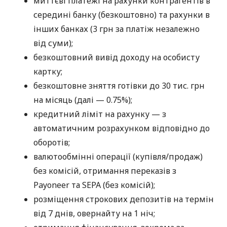
миттєві платежі на рахунки контрагентів в
середині банку (безкоштовно) та рахунки в
інших банках (3 грн за платіж незалежно
від суми);
безкоштовний вивід доходу на особисту
картку;
безкоштовне зняття готівки до 30 тис. грн
на місяць (далі — 0.75%);
кредитний ліміт на рахунку — з
автоматичним розрахунком відповідно до
оборотів;
валютообмінні операції (купівля/продаж)
без комісій, отримання переказів з
Payoneer та SEPA (без комісій);
розміщення строкових депозитів на термін
від 7 днів, овернайту на 1 ніч;