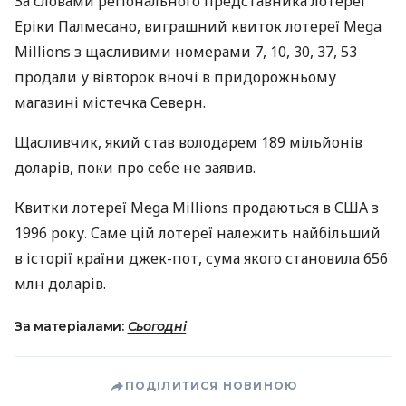
За словами регіонального представника лотереї
Еріки Палмесано, виграшний квиток лотереї Mega
Millions з щасливими номерами 7, 10, 30, 37, 53
продали у вівторок вночі в придорожньому
магазині містечка Северн.
Щасливчик, який став володарем 189 мільйонів
доларів, поки про себе не заявив.
Квитки лотереї Mega Millions продаються в
США
з
1996 року. Саме цій лотереї належить найбільший
в історії країни джек-пот, сума якого становила 656
млн доларів.
За матеріалами:
Сьогодні
ПОДІЛИТИСЯ НОВИНОЮ