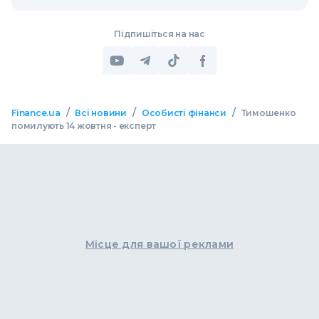
Підпишіться на нас
/
/
/
Finance.ua
Всі новини
Особисті фінанси
Тимошенко
помилують 14 жовтня - експерт
Місце для вашої реклами