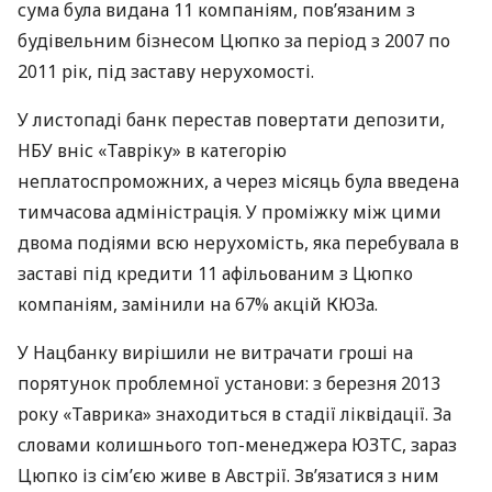
сума була видана 11 компаніям, пов’язаним з
будівельним бізнесом Цюпко за період з 2007 по
2011 рік, під заставу нерухомості.
У листопаді банк перестав повертати депозити,
НБУ
вніс «Тавріку» в категорію
неплатоспроможних, а через місяць була введена
тимчасова адміністрація. У проміжку між цими
двома подіями всю нерухомість, яка перебувала в
заставі під кредити 11 афільованим з Цюпко
компаніям, замінили на 67% акцій
КЮЗ
а.
У Нацбанку вирішили не витрачати гроші на
порятунок проблемної установи: з березня 2013
року «Таврика» знаходиться в стадії ліквідації. За
словами колишнього топ-менеджера
ЮЗТС
, зараз
Цюпко із сім’єю живе в Австрії. Зв’язатися з ним