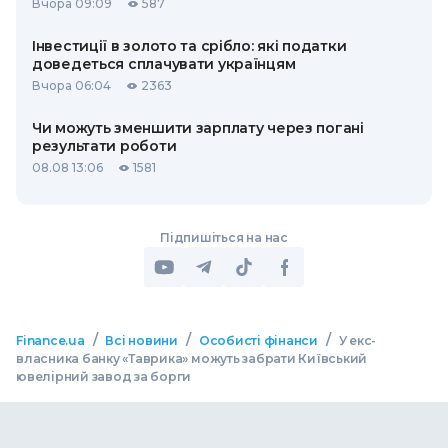
Вчора 09:09
587
Інвестиції в золото та срібло: які податки
доведеться сплачувати українцям
Вчора 06:04
2363
Чи можуть зменшити зарплату через погані
результати роботи
08.08 13:06
1581
Підпишіться на нас
/
/
/
Finance.ua
Всі новини
Особисті фінанси
У екс-
власника банку «Таврика» можуть забрати Київський
ювелірний завод за борги