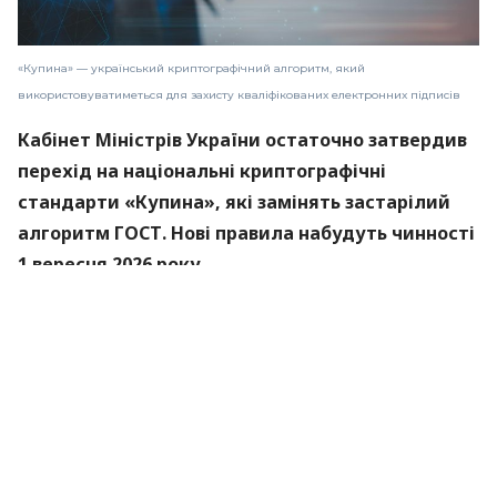
«Купина» — український криптографічний алгоритм, який
використовуватиметься для захисту кваліфікованих електронних підписів
Кабінет Міністрів України остаточно затвердив
перехід на національні криптографічні
стандарти «Купина», які замінять застарілий
алгоритм ГОСТ. Нові правила набудуть чинності
1 вересня 2026 року.
Про це
повідомили
в Міністерстві цифрової
трансформації.
«Купина» — український криптографічний
алгоритм, який використовуватиметься для
захисту кваліфікованих електронних підписів
(КЕП).