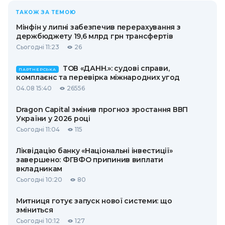
ТАКОЖ ЗА ТЕМОЮ
Мінфін у липні забезпечив перерахування з
держбюджету 19,6 млрд грн трансфертів
Сьогодні 11:23
26
ТОВ «ДАНН.»: судові справи,
ПАРТНЕРСЬКА
комплаєнс та перевірка міжнародних угод
04.08 15:40
26556
Dragon Capital змінив прогноз зростання ВВП
України у 2026 році
Сьогодні 11:04
115
Ліквідацію банку «Національні інвестиції»
завершено: ФГВФО припинив виплати
вкладникам
Сьогодні 10:20
80
Митниця готує запуск нової системи: що
зміниться
Сьогодні 10:12
127