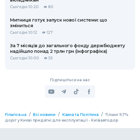
вкладникам
Сьогодні 10:20
80
Митниця готує запуск нової системи: що
зміниться
Сьогодні 10:12
127
За 7 місяців до загального фонду держбюджету
надійшло понад 2 трлн грн (інфографіка)
Сьогодні 10:00
55
Підпишіться на нас
/
/
/
Finance.ua
Всі новини
Казна та Політика
Тільки 9,7%
доріг у Києві придатні для експлуатації - Київавтодор