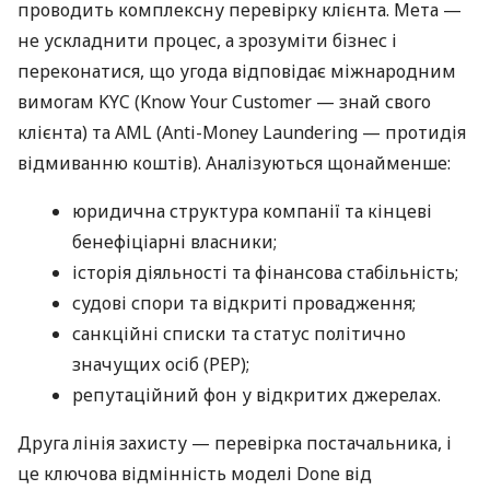
проводить комплексну перевірку клієнта. Мета —
не ускладнити процес, а зрозуміти бізнес і
переконатися, що угода відповідає міжнародним
вимогам KYC (Know Your Customer — знай свого
клієнта) та AML (Anti-Money Laundering — протидія
відмиванню коштів). Аналізуються щонайменше:
юридична структура компанії та кінцеві
бенефіціарні власники;
історія діяльності та фінансова стабільність;
судові спори та відкриті провадження;
санкційні списки та статус політично
значущих осіб (PEP);
репутаційний фон у відкритих джерелах.
Друга лінія захисту — перевірка постачальника, і
це ключова відмінність моделі Done від