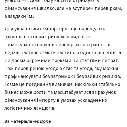
увагою — і саме тому клієнти отримують
фінансування швидко, але не всупереч перевіркам,
а завдяки їм».
Для українських імпортерів, що нарощують
закупівлі на нових ринках, швидкість
фінансування і рівень перевірки контрагентів
дедалі частіше стають частиною одного рішення, а
не двома окремими треками чи статтями витрат.
Тож перевіреною угодою стає та угода, яку можна
профінансувати без затримок і без зайвих ризиків,
і саме це поєднання визначає, наскільки стабільно
бізнес може рости та масштабуватися за рахунок
фінансування імпорту в умовах ускладнених
логістичних ланцюгів.
За матеріалами:
Done