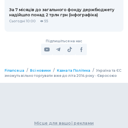
За 7 місяців до загального фонду держбюджету
надійшло понад 2 трлн грн (інфографіка)
Сьогодні 10:00
55
Підпишіться на нас
/
/
/
Finance.ua
Всі новини
Казна та Політика
Україна та ЄС
зможуть вільно торгувати вже до літа 2014 року - Євросоюз
Місце для вашої реклами