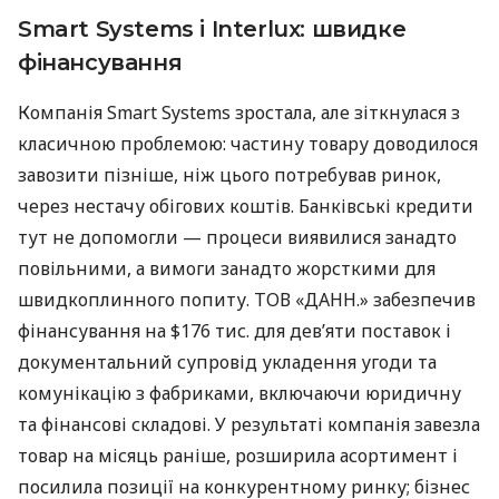
Smart Systems і Interlux: швидке
фінансування
Компанія Smart Systems зростала, але зіткнулася з
класичною проблемою: частину товару доводилося
завозити пізніше, ніж цього потребував ринок,
через нестачу обігових коштів. Банківські кредити
тут не допомогли — процеси виявилися занадто
повільними, а вимоги занадто жорсткими для
швидкоплинного попиту. ТОВ «ДАНН.» забезпечив
фінансування на $176 тис. для дев’яти поставок і
документальний супровід укладення угоди та
комунікацію з фабриками, включаючи юридичну
та фінансові складові. У результаті компанія завезла
товар на місяць раніше, розширила асортимент і
посилила позиції на конкурентному ринку; бізнес