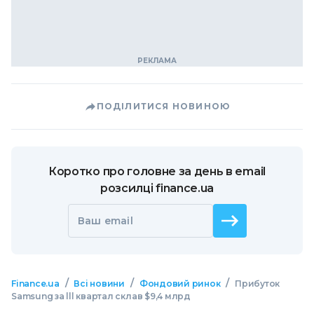
ПОДІЛИТИСЯ НОВИНОЮ
Коротко про головне за день в email
розсилці finance.ua
Ваш email
/
/
/
Finance.ua
Всі новини
Фондовий ринок
Прибуток
Samsung за lll квартал склав $9,4 млрд