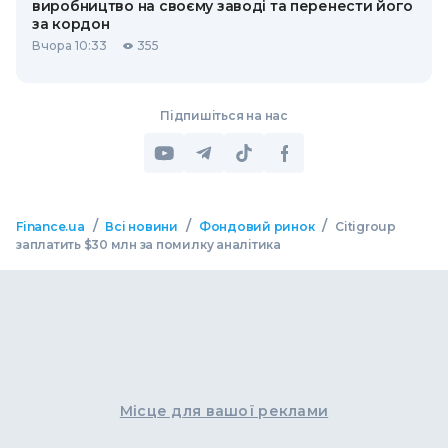
виробництво на своєму заводі та перенести його
за кордон
Вчора 10:33
355
Підпишіться на нас
/
/
/
Finance.ua
Всі новини
Фондовий ринок
Citigroup
заплатить $30 млн за помилку аналітика
Місце для вашої реклами