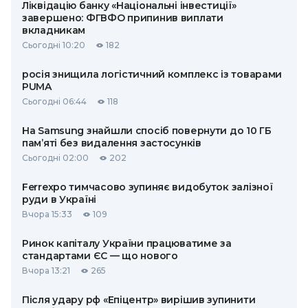
Ліквідацію банку «Національні інвестиції»
завершено: ФГВФО припинив виплати
вкладникам
Сьогодні 10:20
182
росія знищила логістичний комплекс із товарами
PUMA
Сьогодні 06:44
118
На Samsung знайшли спосіб повернути до 10 ГБ
пам’яті без видалення застосунків
Сьогодні 02:00
202
Ferrexpo тимчасово зупиняє видобуток залізної
руди в Україні
Вчора 15:33
109
Ринок капіталу України працюватиме за
стандартами ЄС — що нового
Вчора 13:21
265
Після удару рф «Епіцентр» вирішив зупинити