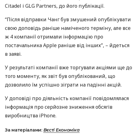
Citadel і
GLG
Partners, до його публікації.
“Після відправки Чанг був змушений опублікувати
свою доповідь раніше наміченого терміну, але все
ж 4 компанії отримали інформацію про
постачальника Apple раніше від інших”, – йдеться
в заяві.
У результаті компанії вже торгували акціями ще до
того моменту, як звіт був опублікований, що
дозволило їм успішно зіграти на падінні акцій.
У доповіді про діяльність компанії повідомлялася
інформація про серйозне зниження обсягів
виробництва iPhone.
За матеріалами:
Вєсті Економіка