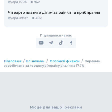
Вчора 13:06
942
Чи варто платити дітям за оцінки та прибирання
Вчора 09:07
402
Підпишіться на нас
/
/
/
Finance.ua
Всі новини
Особисті фінанси
Перекази
заробітчан з-за кордону в Україну впали на 17,7%
Місце для вашої реклами