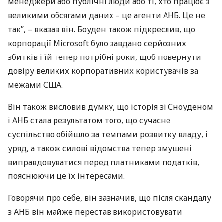
менеджери або публічні люди або ті, хто працює з
великими обсягами даних – це агенти
АНБ
. Це не
так”, – вказав він. Боуден також підкреслив, що
корпорації Microsoft було завдано серйозних
збитків і їй тепер потрібні роки, щоб повернути
довіру великих корпоративних користувачів за
межами
США
.
Він також висловив думку, що історія зі Сноуденом
і
АНБ
стала результатом того, що сучасне
суспільство обійшло за темпами розвитку владу, і
уряд, а також силові відомства тепер змушені
виправдовуватися перед платниками податків,
пояснюючи це їх інтересами.
Говорячи про себе, він зазначив, що після скандалу
з
АНБ
він майже перестав використовувати