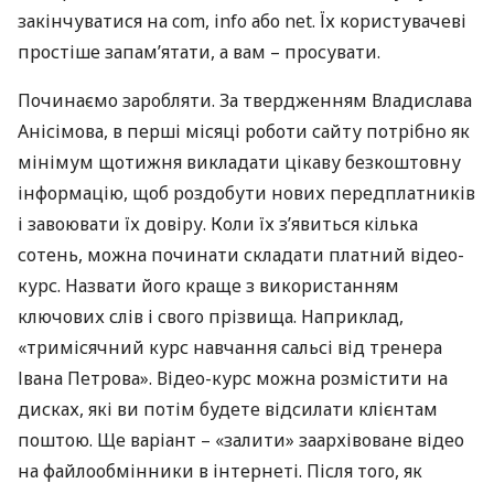
закінчуватися на com, info або net. Їх користувачеві
простіше запам’ятати, а вам – просувати.
Починаємо заробляти. За твердженням Владислава
Анісімова, в перші місяці роботи сайту потрібно як
мінімум щотижня викладати цікаву безкоштовну
інформацію, щоб роздобути нових передплатників
і завоювати їх довіру. Коли їх з’явиться кілька
сотень, можна починати складати платний відео-
курс. Назвати його краще з використанням
ключових слів і свого прізвища. Наприклад,
«тримісячний курс навчання сальсі від тренера
Івана Петрова». Відео-курс можна розмістити на
дисках, які ви потім будете відсилати клієнтам
поштою. Ще варіант – «залити» заархівоване відео
на файлообмінники в інтернеті. Після того, як