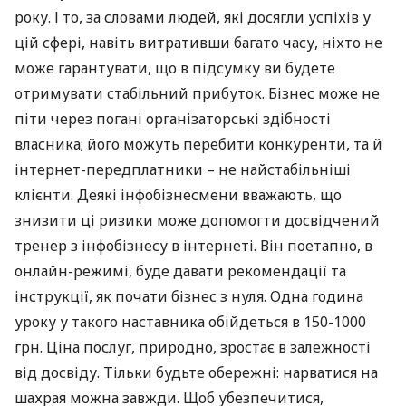
року. І то, за словами людей, які досягли успіхів у
цій сфері, навіть витративши багато часу, ніхто не
може гарантувати, що в підсумку ви будете
отримувати стабільний прибуток. Бізнес може не
піти через погані організаторські здібності
власника; його можуть перебити конкуренти, та й
інтернет-передплатники – не найстабільніші
клієнти. Деякі інфобізнесмени вважають, що
знизити ці ризики може допомогти досвідчений
тренер з інфобізнесу в інтернеті. Він поетапно, в
онлайн-режимі, буде давати рекомендації та
інструкції, як почати бізнес з нуля. Одна година
уроку у такого наставника обійдеться в 150-1000
грн. Ціна послуг, природно, зростає в залежності
від досвіду. Тільки будьте обережні: нарватися на
шахрая можна завжди. Щоб убезпечитися,