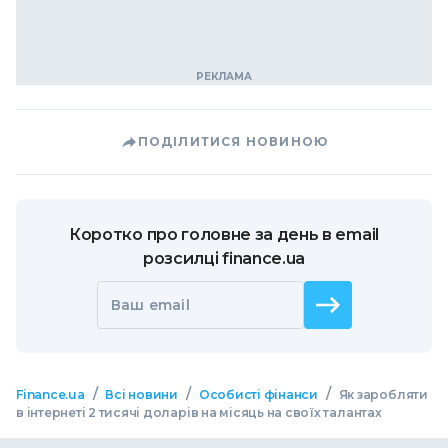
ПОДІЛИТИСЯ НОВИНОЮ
Коротко про головне за день в email
розсилці finance.ua
Ваш email
/
/
/
Finance.ua
Всі новини
Особисті фінанси
Як заробляти
в інтернеті 2 тисячі доларів на місяць на своїх талантах