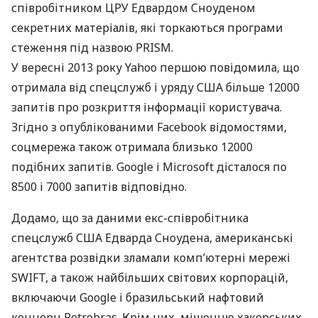
співробітником
ЦРУ
Едвардом Сноуденом
секретних матеріалів, які торкаються програми
стеження під назвою
PRISM
.
У вересні 2013 року Yahoo першою повідомила, що
отримала від спецслужб і уряду
США
більше 12000
запитів про розкриття інформації користувача.
Згідно з опублікованими Facebook відомостями,
соцмережа також отримала близько 12000
подібних запитів. Google і Microsoft дісталося по
8500 і 7000 запитів відповідно.
Додамо, що за даними екс-співробітника
спецслужб
США
Едварда Сноудена, американські
агентства розвідки зламали комп’ютерні мережі
SWIFT
, а також найбільших світових корпорацій,
включаючи Google і бразильський нафтовий
концерн Petrobras. Крім них, мішенню хакерських