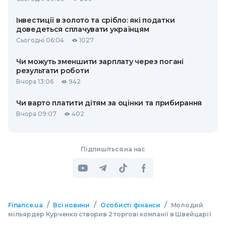
Інвестиції в золото та срібло: які податки
доведеться сплачувати українцям
Сьогодні 06:04
1027
Чи можуть зменшити зарплату через погані
результати роботи
Вчора 13:06
942
Чи варто платити дітям за оцінки та прибирання
Вчора 09:07
402
Підпишіться на нас
/
/
/
Finance.ua
Всі новини
Особисті фінанси
Молодий
мільярдер Курченко створив 2 торгові компанії в Швейцарії