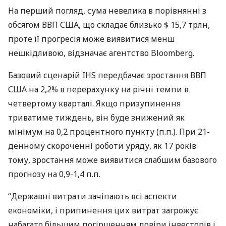
На перший погляд, сума невелика в порівнянні з
обсягом
ВВП
США
, що складає близько $ 15,7 трлн,
проте її прогресія може виявитися менш
нешкідливою, відзначає агентство Bloomberg.
Базовий сценарій
IHS
передбачає зростання
ВВП
США
на 2,2% в перерахунку на річні темпи в
четвертому кварталі. Якщо призупинення
триватиме тиждень, він буде знижений як
мінімум на 0,2 процентного пункту (п.п.). При 21-
денному скороченні роботи уряду, як 17 років
тому, зростання може виявитися слабшим базового
прогнозу на 0,9-1,4 п.п.
“Державні витрати зачіпають всі аспекти
економіки, і припинення цих витрат загрожує
набагато більшим погіршенням довіри інвесторів і