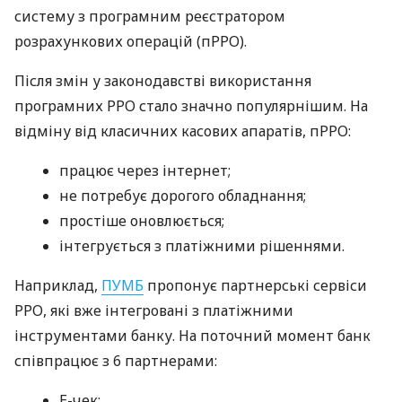
систему з програмним реєстратором
розрахункових операцій (пРРО).
Після змін у законодавстві використання
програмних РРО стало значно популярнішим. На
відміну від класичних касових апаратів, пРРО:
працює через інтернет;
не потребує дорогого обладнання;
простіше оновлюється;
інтегрується з платіжними рішеннями.
Наприклад,
ПУМБ
пропонує партнерські сервіси
РРО, які вже інтегровані з платіжними
інструментами банку. На поточний момент банк
співпрацює з 6 партнерами:
E-чек;