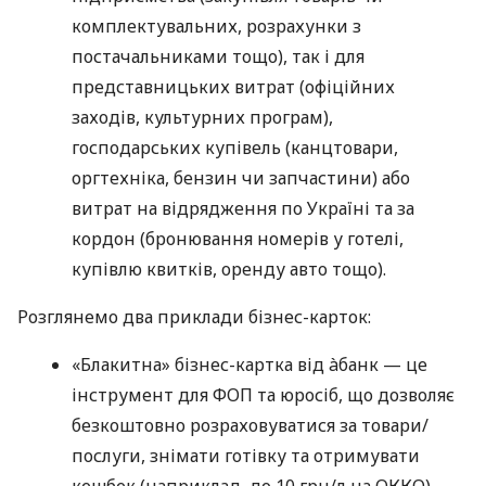
комплектувальних, розрахунки з
постачальниками тощо), так і для
представницьких витрат (офіційних
заходів, культурних програм),
господарських купівель (канцтовари,
оргтехніка, бензин чи запчастини) або
витрат на відрядження по Україні та за
кордон (бронювання номерів у готелі,
купівлю квитків, оренду авто тощо).
Розглянемо два приклади бізнес-карток:
«Блакитна» бізнес-картка від àбанк — це
інструмент для ФОП та юросіб, що дозволяє
безкоштовно розраховуватися за товари/
послуги, знімати готівку та отримувати
кешбек (наприклад, до 10 грн/л на ОККО).