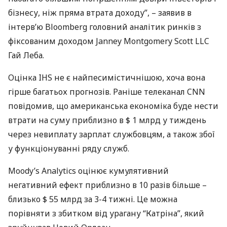
бізнесу, ніж пряма втрата доходу”, – заявив в
інтерв’ю Bloomberg головний аналітик ринків з
фіксованим доходом Janney Montgomery Scott
LLC
Гай Леба.
Оцінка
IHS
не є найпесимістичнішою, хоча вона
гірше багатьох прогнозів. Раніше телеканал
CNN
повідомив, що американська економіка буде нести
втрати на суму приблизно в $ 1 млрд у тиждень
через невиплату зарплат службовцям, а також збої
у функціонуванні ряду служб.
Moody’s Analytics оцінює кумулятивний
негативний ефект приблизно в 10 разів більше –
близько $ 55 млрд за 3-4 тижні. Це можна
порівняти з збитком від урагану “Катріна”, який