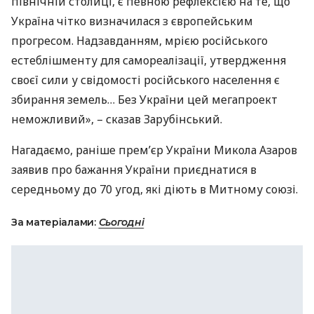
північній столиці, є певною рефлексією на те, що
Україна чітко визначилася з європейським
прогресом. Надзавданням, мрією російського
естеблішменту для самореалізації, утвердження
своєї сили у свідомості російського населення є
збирання земель… Без України цей мегапроект
неможливий», – сказав Зарубінський.
Нагадаємо, раніше прем’єр України Микола Азаров
заявив про бажання України приєднатися в
середньому до 70 угод, які діють в Митному союзі.
За матеріалами:
Сьогодні