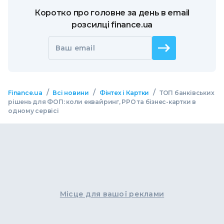
Коротко про головне за день в email
розсилці finance.ua
Ваш email
/
/
/
Finance.ua
Всі новини
Фінтех і Картки
ТОП банківських
рішень для ФОП: коли еквайринг, РРО та бізнес-картки в
одному сервісі
Місце для вашої реклами