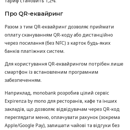
тариф становить 1,2%.
Про QR-еквайринг
Разом з тим QR-еквайринг дозволяє приймати
оплату скануванням QR-коду або дистанційно
через посилання (без NFC) з карток будь-яких
банків платіжних систем.
Для користування QR-еквайрингом потрібен лише
смартфон із встановленим програмним
забезпеченням.
Наприклад, monobank розробив цілий сервіс
Expirenza by mono для ресторанів, кафе та інших
закладів, що дозволяє відвідувачам через QR-код
переглядати меню, оплачувати рахунок (зокрема
Apple/Google Pay), залишати чайові та відгуки без