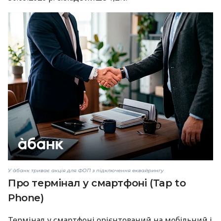
У àбанк триває акція для ФОП з підключення еквайрингу
Про термінал у смартфоні (Tap to
Phone)
Термінал у смартфоні орієнтований на мобільний і