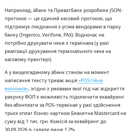
Наприклад, àбанк та ПриватБанк розробили JSON-
протокол — це єдиний касовий протокол, що
підтримує поєднання з усіма вендорами в парку
банку (Ingenico, Verifone, PAX). Водночас не
потрібно друкувати чеки з термінала (у разі
реалізації друкування термінального чека на
касовому принтері).
А у вищезгаданому àбанк станом на момент
написання тексту триває акція
«POSтійна
економія»
, згідно з умовами якої під час відкриття
рахунку ФОП є можливість підключити еквайринг
без абонплати за POS-термінал у разі здійснення
трьох оплат бізнес-карткою Блакитна Mastercard на
суму від 1 тис. грн. Комісія за еквайринг до
30.09.2026 р. складе лише 1,2%.