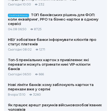
Сьогодні 10:00
232
ТОП банківських рішень для ФОП:
ПАРТНЕРСЬКА
коли еквайринг, РРО та бізнес-картки в одному
сервісі
04.08 06:50
8725
НБУ зобов’яже банки інформувати клієнтів про
статус платежів
Сьогодні 08:02
1271
Топ-5 преміальних карток з привілеями: які
переваги можуть отримати нині VIP-клієнти
банків
Сьогодні 06:50
666
Нові ліміти банків: кому заблокують картки та
перекази вже у серпні
Вчора 13:10
3260
Як працює арешт рахунків військовозобов’язаних
чоловіків