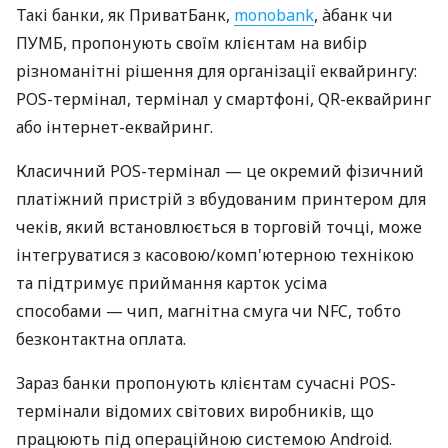
Такі банки, як ПриватБанк,
monobank
, àбанк чи
ПУМБ, пропонують своїм клієнтам на вибір
різноманітні рішення для організації еквайрингу:
POS-термінал, термінал у смартфоні, QR-еквайринг
або інтернет-еквайринг.
Класичний POS-термінал — це окремий фізичний
платіжний пристрій з вбудованим принтером для
чеків, який встановлюється в торговій точці, може
інтегруватися з касовою/комп'ютерною технікою
та підтримує приймання карток усіма
способами — чип, магнітна смуга чи NFC, тобто
безконтактна оплата.
Зараз банки пропонують клієнтам сучасні POS-
термінали відомих світових виробників, що
працюють під операційною системою Android.