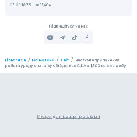
05.08 16:33
13484
Підпишіться на нас
/
/
/
Finance.ua
Всі новини
Світ
Часткове припинення
роботи уряду спочатку обійдеться США в $300 млн на добу
Місце для вашої реклами