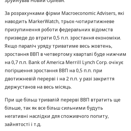
зруйнував Новий Орлеан.
За розрахунками фірми Macroeconomic Advisers, які
наводить MarkerWatch, трьох-чотиритижневе
призупинення роботи федеральних відомств
призведе до втрати 0,5 п.п. зростання економіки.
Якщо параліч уряду триватиме весь жовтень,
зростання
ВВП
в четвертому кварталі буде нижчим
на 0,7 п.п. Bank of America Merrill Lynch Corp. очікує
погіршення зростання
ВВП
на 0,5 п.п. при
двотижневій перерві і на 2 п.п. у разі закриття
держустанов на весь місяць.
При ще більш тривалій перерві
ВВП
втратить ще
більше, так як все більш сильними будуть
негативні наслідки для споживчого попиту,
зайнятості і т.д.