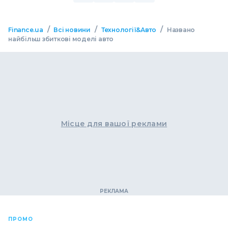
/
/
/
Finance.ua
Всі новини
Технології&Авто
Названо
найбільш збиткові моделі авто
Місце для вашої реклами
ПРОМО