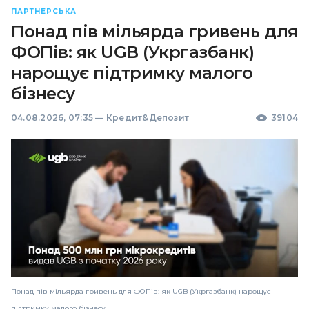
ПАРТНЕРСЬКА
Понад пів мільярда гривень для
ФОПів: як UGB (Укргазбанк)
нарощує підтримку малого
бізнесу
04.08.2026, 07:35
—
Кредит&Депозит
39104
Понад пів мільярда гривень для ФОПів: як UGB (Укргазбанк) нарощує
підтримку малого бізнесу