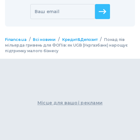
Ваш email
/
/
/
Finance.ua
Всі новини
Кредит&Депозит
Понад пів
мільярда гривень для ФОПів: як UGB (Укргазбанк) нарощує
підтримку малого бізнесу
Місце для вашої реклами