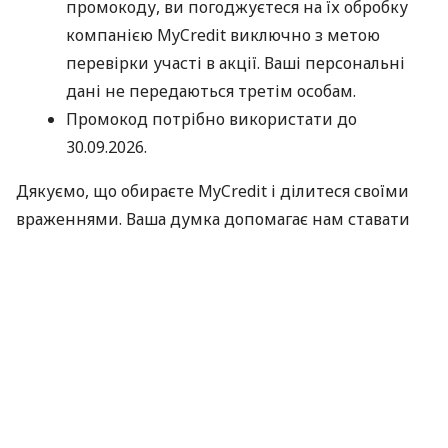
промокоду, ви погоджуєтеся на їх обробку
компанією MyCredit виключно з метою
перевірки участі в акції. Ваші персональні
дані не передаються третім особам.
Промокод потрібно використати до
30.09.2026.
Дякуємо, що обираєте MyCredit і ділитеся своїми
враженнями. Ваша думка допомагає нам ставати
кращими!
Офіційні правила акції
За матеріалами:
MyCredit
#
Кредит Онлайн
ПОДІЛИТИСЯ НОВИНОЮ