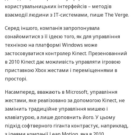
користувальницьких інтерфейсів – методів
взаємодії людини з IT-системами, пише The Verge.
Серед іншого, компанія запропонувала
ознайомитися з її ідеєю того, як для управління
технікою на платформі Windows може
застосовуватися контролер Kinect. Презенованний
в 2010 Kinect дає можливість управляти ігровою
приставкою Xbox жестами і переміщеннями в
просторі.
Насамперед, вважають в Microsoft, управління
жестами, яке реалізовано за допомогою Kinect, не
замінить традиційне управління мишею і
клавіатурою, а лише доповнить його. У цьому
підхід софтверного гіганта контрастує, наприклад,
з ідеями компанії Leap Motion, яка в 2010