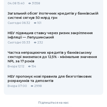
04.08 15:40
31358
Загальний обсяг іпотечних кредитів у банківській
системі сягнув 50 млрд грн
Сьогодні 06:32
101
НБУ підвищив ставку через ризик закріплення
інфляції — Лепушинський
Сьогодні 05:33
232
Частка непрацюючих кредитів у банківському
секторі знизилася до 12,5% - мінімальне значення
NPL за 17 років
Вчора 12:12
154
НБУ пропонує нові правила для безготівкових
розрахунків та депозитів
Вчора 07:00
2998
Підпишіться на нас