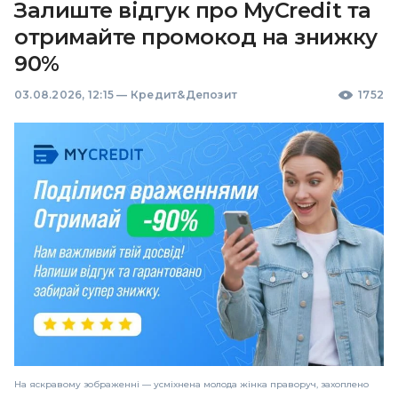
Залиште відгук про MyCredit та
отримайте промокод на знижку
90%
03.08.2026, 12:15
—
Кредит&Депозит
1752
На яскравому зображенні — усміхнена молода жінка праворуч, захоплено