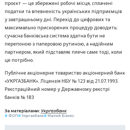
проєкт — це збережені робочі місця, сплачені
податки та впевненість українських підприємців
у завтрашньому дні. Перехід до цифрових та
максимально прискорених процедур доводить:
сучасна банківська система здатна бути не
перепоною з паперовою рутиною, а надійним
партнером, який підставляє плече саме тоді, коли
це потрібно.
Публічне акціонерне товариство акціонерний банк
«УКРГАЗБАНК». Ліцензія НБУ № 123 від 21.07.1993.
Реєстраційний номер у Державному реєстрі
банків № 183
За матеріалами:
Укргазбанк
#
ФОП
#
Укргазбанк
#
Малий Бізнес