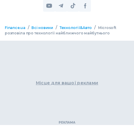
/
/
/
Finance.ua
Всі новини
Технології&Авто
Microsoft
розповіла про технології найближчого майбутнього
Місце для вашої реклами