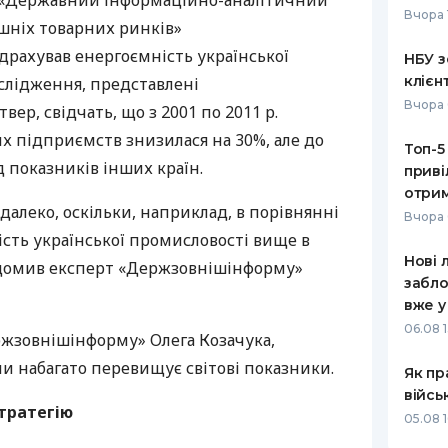
«Державний інформаційно-аналітичний
Вчора 
шніх товарних ринків»
РЕЙТИНГ ДЕБЕТОВИХ
ПУТІВНИ
КАРТОК
СТРАХУ
драхував енергоємність української
НБУ з
клієн
слідження, представлені
ЩОМІСЯЧНИЙ ОГЛЯД
ВСІ СТРА
Вчора 
ер, свідчать, що з 2001 по 2011 р.
КЕШБЕКУ
СТРАХОВ
х підприємств знизилася на 30%, але до
Топ-5
ПУТІВНИКИ ПО
д показників інших країн.
приві
БАНКІВСЬКИХ КАРТКАХ
ВІДГУКИ
КОМПАНІ
отрим
алеко, оскільки, наприклад, в порівнянні
Вчора 
ДОСТАВК
сть української промисловості вище в
Нові 
ідомив експерт «Держзовнішінформу»
КОНТАКТ
забло
вже у
06.08 1
ржзовнішінформу» Олега Козачука,
и набагато перевищує світові показники.
Як пр
війсь
тратегію
05.08 1