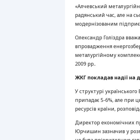
«Алчевський металургійн
радянський час, але на с
модернізованим підприємс
Олександр Голіздра вваж
впровадження енергозбер
металургійному комплексі
2009 рр..
ЖКГ
покладав надії на 
У структурі українського
припадає 5-6%, але при 
ресурсів країни, розповід
Директор економічних п
Юрчишин зазначив у розм