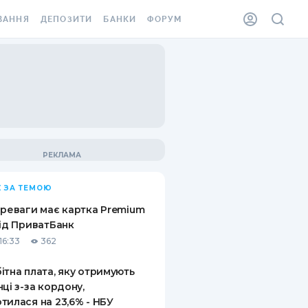
ВАННЯ
ДЕПОЗИТИ
БАНКИ
ФОРУМ
ІЛКА
ВСІ ДЕПОЗИТИ
ВСІ БАНКИ
АННЯ ЖИТЛА ВІД
ДЕПОЗИТИ В USD
ВІДГУКИ ПРО БАНКИ
 ШАХЕДІВ
ДЕПОЗИТИ В EUR
МІКРОФІНАНСОВІ
ХОВКА ЗА КОРДОН
ОРГАНІЗАЦІЇ
БОНУС ДО ДЕПОЗИТІВ
ВІДГУКИ ПРО МФО
УМОВИ АКЦІЇ
КАРТА
 ЗА ТЕМОЮ
ПИТАННЯ ТА ВІДПОВІДІ
ННА ВІНЬЄТКА
ереваги має картка Premium
ДЕПОЗИТНИЙ КАЛЬКУЛЯТОР
від ПриватБанк
 СПІВРОБІТНИКІВ
16:33
362
ПУТІВНИКИ ПО
SSISTANCE
ЗАОЩАДЖЕННЯМ
ітна плата, яку отримують
нці з-за кордону,
АННЯ ВІД
тилася на 23,6% - НБУ
Х ВИПАДКІВ