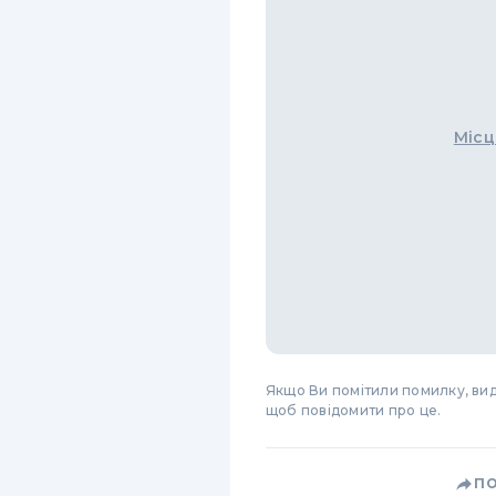
Місц
Якщо Ви помітили помилку, виді
щоб повідомити про це.
П