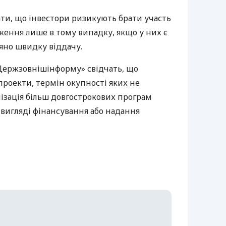
ати, що інвестори ризикують брати участь
ження лише в тому випадку, якщо у них є
яно швидку віддачу.
Держзовнішінформу» свідчать, що
роекти, термін окупності яких не
лізація більш довгострокових програм
 вигляді фінансування або надання