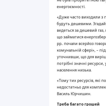
не була пріоритетною га
енергоємності.
«Дуже часто виходили з 
будуть дешевими. Згадайте
ведеться за дешевий газ,
що займатися енергозбер
рр.. почали всерйоз гово
комунальній сфері», – п
уточнивши, що для вирі
потрібні значні ресурси,
населення низька.
«Тому тих ресурсів, які 
недостатньо для комплек
Василь Юрчишин.
Треба багато грошей