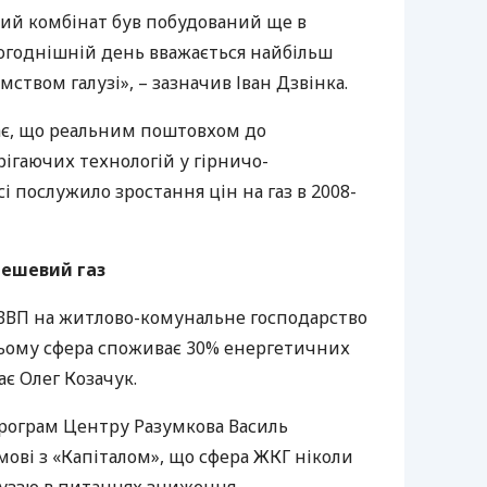
ий комбінат був побудований ще в
ьогоднішній день вважається найбільш
твом галузі», – зазначив Іван Дзвінка.
ає, що реальним поштовхом до
ігаючих технологій у гірничо-
 послужило зростання цін на газ в 2008-
дешевий газ
ВВП
на житлово-комунальне господарство
цьому сфера споживає 30% енергетичних
ає Олег Козачук.
рограм Центру Разумкова Василь
ові з «Капіталом», що сфера
ЖКГ
ніколи