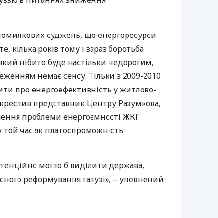
луззю в питаннях зниження
помилкових суджень, що енергоресурси
, кілька років тому і зараз боротьба
 який нібито буде настільки недорогим,
еженням немає сенсу. Тільки з 2009-2010
рити про енергоефективність у житлово-
ідкреслив представник Центру Разумкова,
шення проблеми енергоємності
ЖКГ
 у той час як платоспроможність
потенційно могло б виділити держава,
сного реформування галузі», – упевнений