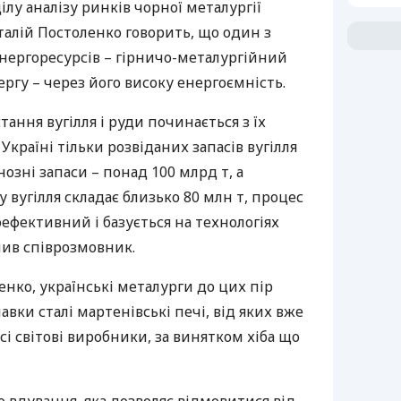
ілу аналізу ринків чорної металургії
алій Постоленко говорить, що один з
нергоресурсів – гірничо-металургійний
ергу – через його високу енергоємність.
ання вугілля і руди починається з їх
країні тільки розвіданих запасів вугілля
нозні запаси – понад 100 млрд т, а
 вугілля складає близько 80 млн т, процес
оефективний і базується на технологіях
слив співрозмовник.
енко, українські металурги до цих пір
вки сталі мартенівські печі, від яких вже
і світові виробники, за винятком хіба що