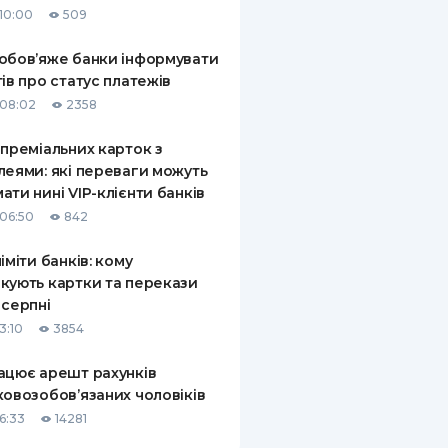
10:00
509
КИ ПО
ВАННЮ
обов’яже банки інформувати
тів про статус платежів
ХОВІ ПОЛІСИ
08:02
2358
І КОМПАНІЇ
 преміальних карток з
леями: які переваги можуть
 ПРО СТРАХОВІ
Ї
ати нині VIP-клієнти банків
06:50
842
А І ОПЛАТА
ліміти банків: кому
И
кують картки та перекази
 серпні
3:10
3854
ацює арешт рахунків
ковозобов’язаних чоловіків
6:33
14281