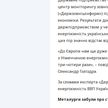
Державне підприємство 
центр моніторингу зовні
(«Держзовнішінформ») пі
економіки. Результати до
держпідприємством у четв
енергоємність українськи
цих пір значно відстає ві
«До Європи нам ще дуже д
з Німеччиною енергоємні
три-чотири рази», – пов
Олександр Голіздра.
За словами експерта «Де
енергоємність
ВВП
Україн
Металурги забули про с