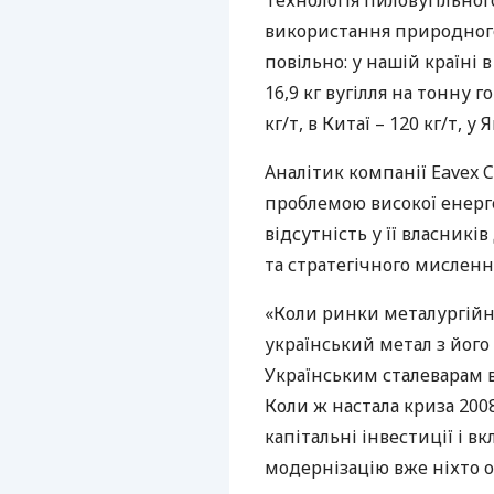
Технологія пиловугільног
використання природного 
повільно: у нашій країні 
16,9 кг вугілля на тонну г
кг/т, в Китаї – 120 кг/т, у
Аналітик компанії Eavex C
проблемою високої енерго
відсутність у її власникі
та стратегічного мисленн
«Коли ринки металургійно
український метал з йог
Українським сталеварам в
Коли ж настала криза 2008
капітальні інвестиції і 
модернізацію вже ніхто ос