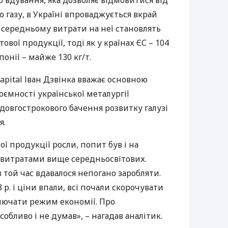
о вдування, яка дозволяє відмовитися від
газу, в Україні впроваджується вкрай
в середньому витрати на неї становлять
отової продукції, тоді як у країнах ЄС – 104
 Японії – майже 130 кг/т.
apital Іван Дзвінка вважає основною
ємності української металургії
в довгострокового бачення розвитку галузі
я.
ї продукції росли, попит був і на
о витратами вище середньосвітових.
 той час вдавалося непогано заробляти.
 р. і ціни впали, всі почали скорочувати
включати режим економії. Про
обливо і не думав», – нагадав аналітик.