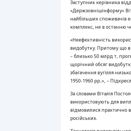
Заступник керівника відд
«Держзовнішінформу» Віт
найбільших споживачів е
комплекс, не в останню ч
«Неефективність використ
видобутку. Притому що в У
– близько 50 млрд т, прог
щорічний обсяг видобутку
збагачення вугілля низьк
1950-1960 рр..», – Підкре
За словами Віталія Постол
використовують для випла
відмовилися практично вс
російських.