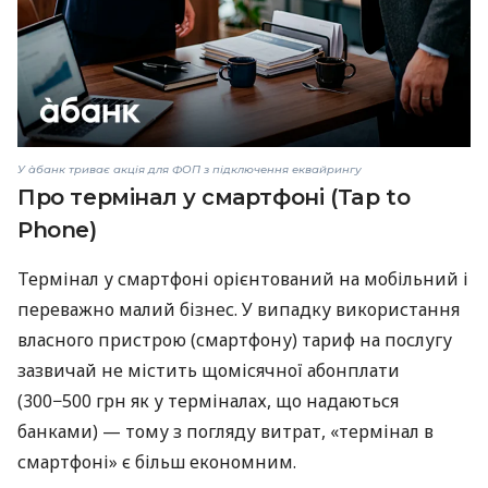
У àбанк триває акція для ФОП з підключення еквайрингу
Про термінал у смартфоні (Tap to
Phone)
Термінал у смартфоні орієнтований на мобільний і
переважно малий бізнес. У випадку використання
власного пристрою (смартфону) тариф на послугу
зазвичай не містить щомісячної абонплати
(300−500 грн як у терміналах, що надаються
банками) — тому з погляду витрат, «термінал в
смартфоні» є більш економним.