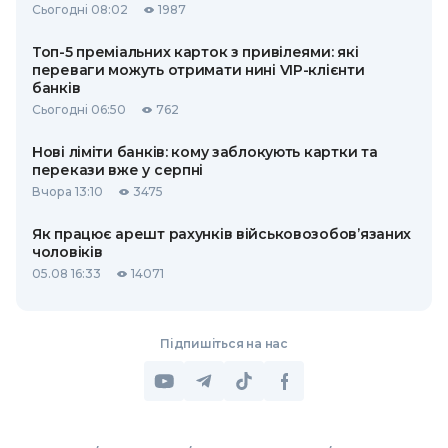
Сьогодні 08:02
1987
Топ-5 преміальних карток з привілеями: які
переваги можуть отримати нині VIP-клієнти
банків
Сьогодні 06:50
762
Нові ліміти банків: кому заблокують картки та
перекази вже у серпні
Вчора 13:10
3475
Як працює арешт рахунків військовозобов’язаних
чоловіків
05.08 16:33
14071
Підпишіться на нас