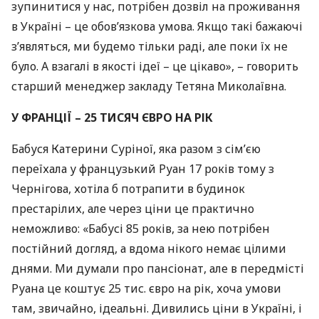
зупинитися у нас, потрібен дозвіл на проживання
в Україні – це обов’язкова умова. Якщо такі бажаючі
з’являться, ми будемо тільки раді, але поки їх не
було. А взагалі в якості ідеї – це цікаво», – говорить
старший менеджер закладу Тетяна Миколаївна.
У
ФРАНЦІЇ
– 25
ТИСЯЧ
ЄВРО
НА
РІК
Бабуся Катерини Суріної, яка разом з сім’єю
переїхала у французький Руан 17 років тому з
Чернігова, хотіла б потрапити в будинок
престарілих, але через ціни це практично
неможливо: «Бабусі 85 років, за нею потрібен
постійний догляд, а вдома нікого немає цілими
днями. Ми думали про пансіонат, але в передмісті
Руана це коштує 25 тис. євро на рік, хоча умови
там, звичайно, ідеальні. Дивились ціни в Україні, і