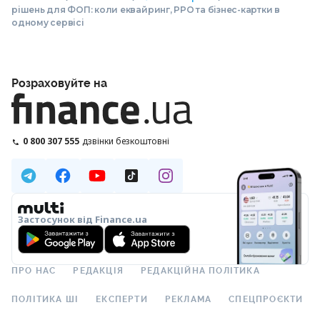
рішень для ФОП: коли еквайринг, РРО та бізнес-картки в
одному сервісі
Розраховуйте на
0 800 307 555
дзвінки безкоштовні
Застосунок від Finance.ua
ПРО НАС
РЕДАКЦІЯ
РЕДАКЦІЙНА ПОЛІТИКА
ПОЛІТИКА ШІ
ЕКСПЕРТИ
РЕКЛАМА
СПЕЦПРОЄКТИ