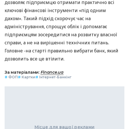
дозволяє підприємцю отримати практично всі
ключові фінансові інструменти «під одним
дахом». Такий підхід скорочує час на
адміністрування, спрощує облік і допомагає
підприємцям зосередитися на розвитку власної
справи, а не на вирішенні технічних питань.
Головне -на старті правильно вибрати банк, який
дозволить все це втілити.
За матеріалами:
Finance.ua
#
ФОП
#
Картки
#
Інтернет-Банкінг
Місце для вашої реклами