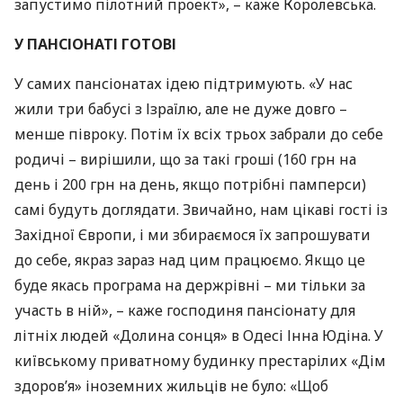
запустимо пілотний проект», – каже Королевська.
У
ПАНСІОНАТІ
ГОТОВІ
У самих пансіонатах ідею підтримують. «У нас
жили три бабусі з Ізраїлю, але не дуже довго –
менше півроку. Потім їх всіх трьох забрали до себе
родичі – вирішили, що за такі гроші (160 грн на
день і 200 грн на день, якщо потрібні памперси)
самі будуть доглядати. Звичайно, нам цікаві гості із
Західної Європи, і ми збираємося їх запрошувати
до себе, якраз зараз над цим працюємо. Якщо це
буде якась програма на держрівні – ми тільки за
участь в ній», – каже господиня пансіонату для
літніх людей «Долина сонця» в Одесі Інна Юдіна. У
київському приватному будинку престарілих «Дім
здоров’я» іноземних жильців не було: «Щоб