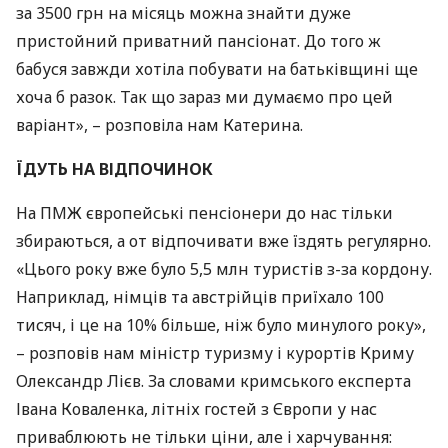
за 3500 грн на місяць можна знайти дуже
пристойний приватний пансіонат. До того ж
бабуся завжди хотіла побувати на батьківщині ще
хоча б разок. Так що зараз ми думаємо про цей
варіант», – розповіла нам Катерина.
ЇДУТЬ
НА
ВІДПОЧИНОК
На
ПМЖ
європейські пенсіонери до нас тільки
збираються, а от відпочивати вже їздять регулярно.
«Цього року вже було 5,5 млн туристів з-за кордону.
Наприклад, німців та австрійців приїхало 100
тисяч, і це на 10% більше, ніж було минулого року»,
– розповів нам міністр туризму і курортів Криму
Олександр Лієв. За словами кримського експерта
Івана Коваленка, літніх гостей з Європи у нас
приваблюють не тільки ціни, але і харчування: