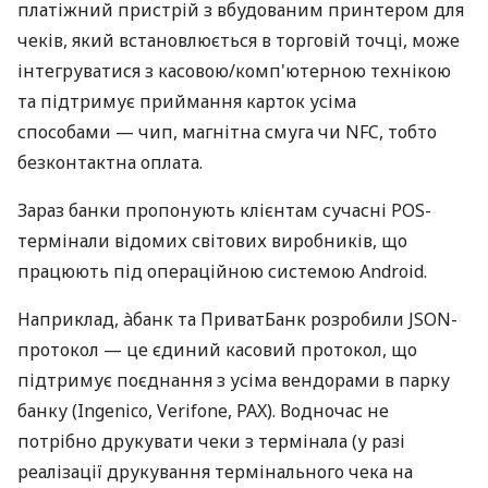
платіжний пристрій з вбудованим принтером для
чеків, який встановлюється в торговій точці, може
інтегруватися з касовою/комп'ютерною технікою
та підтримує приймання карток усіма
способами — чип, магнітна смуга чи NFC, тобто
безконтактна оплата.
Зараз банки пропонують клієнтам сучасні POS-
термінали відомих світових виробників, що
працюють під операційною системою Android.
Наприклад, àбанк та ПриватБанк розробили JSON-
протокол — це єдиний касовий протокол, що
підтримує поєднання з усіма вендорами в парку
банку (Ingenico, Verifone, PAX). Водночас не
потрібно друкувати чеки з термінала (у разі
реалізації друкування термінального чека на