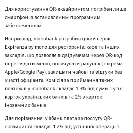
Для користування QR-еквайрингом потрібен лише
смартфон із встановленим програмним
забезпеченням.
Наприклад, monobank розробив цілий сервіс
Expirenza by mono для ресторанів, кафе та інших
закладів, що дозволяє відвідувачам через QR-код
переглядати меню, оплачувати рахунок (зокрема
Apple/Google Pay), залишати чайові та відгуки без
участі офіціанта. Комісія за приймання таких
платежів у monobank складає 1,3% від суми з усіх
карток українських банків та 2% з карток
іноземних банків.
Для порівняння, у àбанк плата за послугу QR-
еквайринга складає 1,2% від успішної операції з