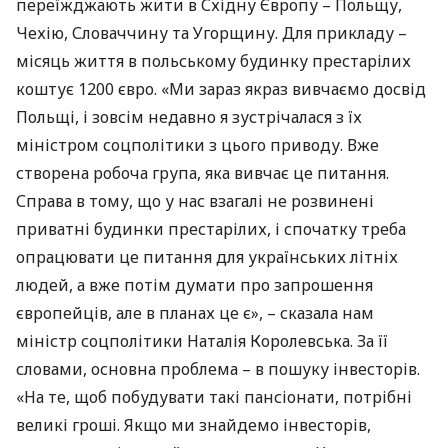
переїжджають жити в Східну Європу – Польщу,
Чехію, Словаччину та Угорщину. Для прикладу –
місяць життя в польському будинку престарілих
коштує 1200 євро. «Ми зараз якраз вивчаємо досвід
Польщі, і зовсім недавно я зустрічалася з їх
міністром соцполітики з цього приводу. Вже
створена робоча група, яка вивчає це питання.
Справа в тому, що у нас взагалі не розвинені
приватні будинки престарілих, і спочатку треба
опрацювати це питання для українських літніх
людей, а вже потім думати про запрошення
європейців, але в планах це є», – сказала нам
міністр соцполітики Наталія Королевська. За її
словами, основна проблема – в пошуку інвесторів.
«На те, щоб побудувати такі пансіонати, потрібні
великі гроші. Якщо ми знайдемо інвесторів,