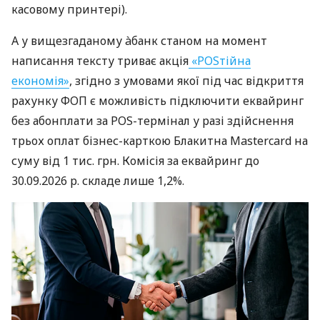
касовому принтері).
А у вищезгаданому àбанк станом на момент
написання тексту триває акція
«POSтійна
економія»
, згідно з умовами якої під час відкриття
рахунку ФОП є можливість підключити еквайринг
без абонплати за POS-термінал у разі здійснення
трьох оплат бізнес-карткою Блакитна Mastercard на
суму від 1 тис. грн. Комісія за еквайринг до
30.09.2026 р. складе лише 1,2%.