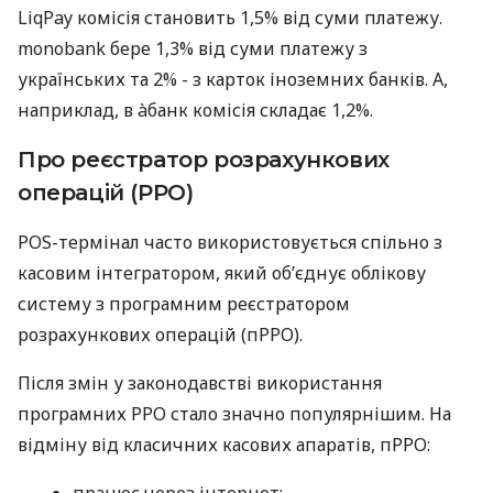
LiqPay комісія становить 1,5% від суми платежу.
monobank бере 1,3% від суми платежу з
українських та 2% - з карток іноземних банків. А,
наприклад, в àбанк комісія складає 1,2%.
Про реєстратор розрахункових
операцій (РРО)
POS-термінал часто використовується спільно з
касовим інтегратором, який об’єднує облікову
систему з програмним реєстратором
розрахункових операцій (пРРО).
Після змін у законодавстві використання
програмних РРО стало значно популярнішим. На
відміну від класичних касових апаратів, пРРО:
працює через інтернет;