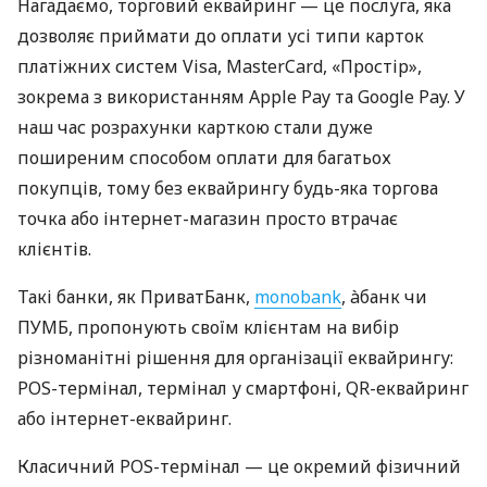
Нагадаємо, торговий еквайринг — це послуга, яка
дозволяє приймати до оплати усі типи карток
платіжних систем Visa, MasterCard, «Простір»,
зокрема з використанням Apple Pay та Google Pay. У
наш час розрахунки карткою стали дуже
поширеним способом оплати для багатьох
покупців, тому без еквайрингу будь-яка торгова
точка або інтернет-магазин просто втрачає
клієнтів.
Такі банки, як ПриватБанк,
monobank
, àбанк чи
ПУМБ, пропонують своїм клієнтам на вибір
різноманітні рішення для організації еквайрингу:
POS-термінал, термінал у смартфоні, QR-еквайринг
або інтернет-еквайринг.
Класичний POS-термінал — це окремий фізичний