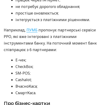
не потребує дорогого обладнання;
простіше оновлюється;
інтегрується з платіжними рішеннями.
Наприклад,
ПУМБ
пропонує партнерські сервіси
РРО, які вже інтегровані з платіжними
інструментами банку. На поточний момент банк
співпрацює з 6 партнерами:
E-чек;
CheckBox;
SM-POS;
Cashalot;
ВчасноКаса;
СмартКаса.
Про бізнес-картки