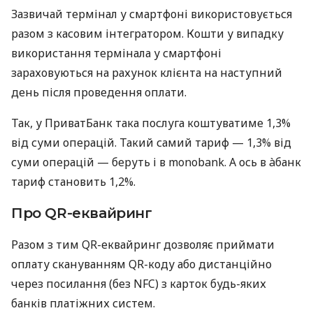
Зазвичай термінал у смартфоні використовується
разом з касовим інтегратором. Кошти у випадку
використання термінала у смартфоні
зараховуються на рахунок клієнта на наступний
день після проведення оплати.
Так, у ПриватБанк така послуга коштуватиме 1,3%
від суми операцій. Такий самий тариф — 1,3% від
суми операцій — беруть і в monobank. А ось в àбанк
тариф становить 1,2%.
Про QR-еквайринг
Разом з тим QR-еквайринг дозволяє приймати
оплату скануванням QR-коду або дистанційно
через посилання (без NFC) з карток будь-яких
банків платіжних систем.