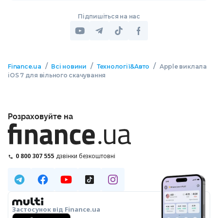
Підпишіться на нас
/
/
/
Finance.ua
Всі новини
Технології&Авто
Apple виклала
iOS 7 для вільного скачування
Розраховуйте на
0 800 307 555
дзвінки безкоштовні
Застосунок від Finance.ua