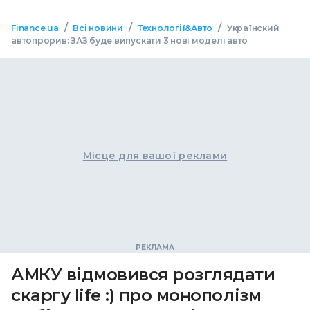
/
/
/
Finance.ua
Всі новини
Технології&Авто
Українский
автопрорив: ЗАЗ буде випускати 3 нові моделі авто
Місце для вашої реклами
АМКУ відмовився розглядати
скаргу life :) про монополізм