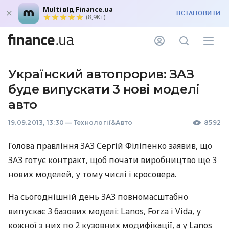
Multi від Finance.ua
ВСТАНОВИТИ
(8,9K+)
Українский автопрорив: ЗАЗ
буде випускати 3 нові моделі
авто
19.09.2013, 13:30
—
Технології&Авто
8592
Голова правління
ЗАЗ
Сергій Філіпенко заявив, що
ЗАЗ
готує контракт, щоб почати виробництво ще 3
нових моделей, у тому числі і кросовера.
На сьогоднішній день
ЗАЗ
повномасштабно
випускає 3 базових моделі: Lanos, Forza і Vida, у
кожної з них по 2 кузовних модифікації, а у Lanos