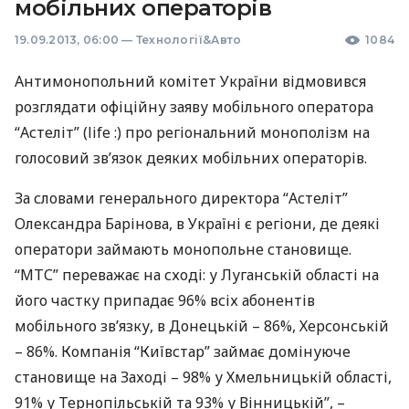
мобільних операторів
19.09.2013, 06:00
—
Технології&Авто
1084
Антимонопольний комітет України відмовився
розглядати офіційну заяву мобільного оператора
“Астеліт” (life :) про регіональний монополізм на
голосовий зв’язок деяких мобільних операторів.
За словами генерального директора “Астеліт”
Олександра Барінова, в Україні є регіони, де деякі
оператори займають монопольне становище.
“
МТС
” переважає на сході: у Луганській області на
його частку припадає 96% всіх абонентів
мобільного зв’язку, в Донецькій – 86%, Херсонській
– 86%. Компанія “Київстар” займає домінуюче
становище на Заході – 98% у Хмельницькій області,
91% у Тернопільській та 93% у Вінницькій”, –