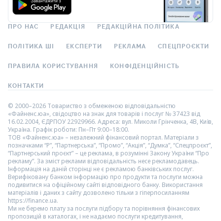
ПРО НАС
РЕДАКЦІЯ
РЕДАКЦІЙНА ПОЛІТИКА
ПОЛІТИКА ШІ
ЕКСПЕРТИ
РЕКЛАМА
СПЕЦПРОЄКТИ
ПРАВИЛА КОРИСТУВАННЯ
КОНФІДЕНЦІЙНІСТЬ
КОНТАКТИ
© 2000–2026 Товариство з обмеженою відповідальністю
«Файненс.юа», свідоцтво на знак для товарів і послуг № 37423 від
16.02.2004, ЄДРПОУ 22929966. Адреса: вул. Миколи Грінченка, 4В, Київ,
Україна. Графік роботи: Пн–Пт 9:00–18:00.
ТОВ «Файненс.юа» – незалежний фінансовий портал. Матеріали з
позначками “Р”, “Партнерська”, “Промо”, “Акція”, “Думка”, “Спецпроєкт”,
“Партнерський проєкт” – це реклама, в розумінні Закону України “Про
рекламу”. За зміст реклами відповідальність несе рекламодавець.
Інформація на даній сторінці не є рекламою банківських послуг.
Верифіковану банком інформацію про продукти та послуги можна
подивитися на офіційному сайті відповідного банку. Використання
матеріалів і даних з сайту дозволено тільки з гіперпосиланням
https://finance.ua.
Ми не беремо плату за послуги підбору та порівняння фінансових
пропозицій в каталогах, і не надаємо послуги кредитування,