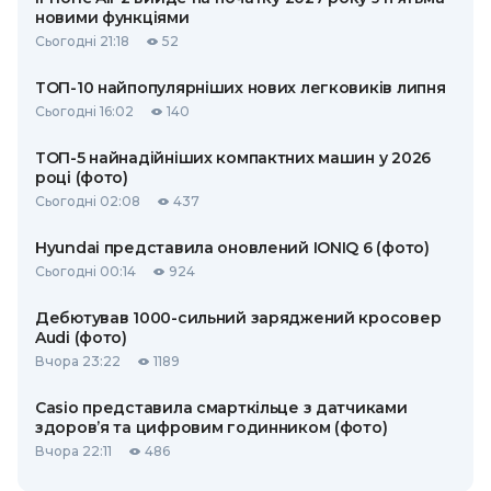
новими функціями
Сьогодні 21:18
52
ТОП-10 найпопулярніших нових легковиків липня
Сьогодні 16:02
140
ТОП-5 найнадійніших компактних машин у 2026
році (фото)
Сьогодні 02:08
437
Hyundai представила оновлений IONIQ 6 (фото)
Сьогодні 00:14
924
Дебютував 1000-сильний заряджений кросовер
Audi (фото)
Вчора 23:22
1189
Casio представила смарткільце з датчиками
здоров’я та цифровим годинником (фото)
Вчора 22:11
486