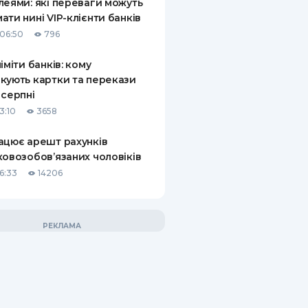
леями: які переваги можуть
ати нині VIP-клієнти банків
06:50
796
ліміти банків: кому
кують картки та перекази
 серпні
3:10
3658
ацює арешт рахунків
ковозобов’язаних чоловіків
6:33
14206