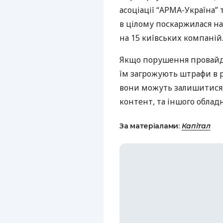
асоціації “
АРМА
-Україна”
в цілому поскаржилася на 
на 15 київських компаній
Якщо порушення провайд
їм загрожують штрафи в ро
вони можуть залишитися 
контент, та іншого облад
За матеріалами:
Капітал