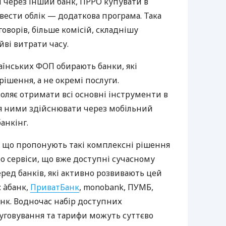
 через інший банк, ПРРО купувати в
вести облік — додаткова програма. Така
оворів, більше комісій, складнішу
йві витрати часу.
аїнських ФОП обирають банки, які
ішення, а не окремі послуги.
оляє отримати всі основні інструменти в
ня ними здійснювати через мобільний
анкінг.
 що пропонують такі комплексні рішення
ро сервіси, що вже доступні сучасному
ред банків, які активно розвивають цей
 àбанк,
ПриватБанк
, monobank, ПУМБ,
нк. Водночас набір доступних
луговування та тарифи можуть суттєво