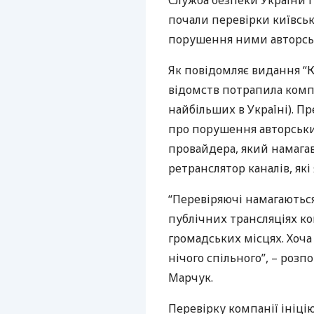
Служба безпеки України і
почали перевірки київсь
порушення ними авторсь
Як повідомляє видання “К
відомств потрапила компа
найбільших в Україні). 
про порушення авторськи
провайдера, який намагав
ретранслятор каналів, як
“Перевіряючі намагаються
публічних трансляціях ко
громадських місцях. Хоча
нічого спільного”, – роз
Марчук.
Перевірку компанії ініці