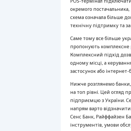
POS-термінал підключати
окремого постачальника, 
схема означала більше дог
технічну підтримку та за
Саме тому все більше укр
пропонують комплексне р
Комплексний підхід дозв
одному місці, а керуван
застосунок або інтернет-б
Нижче розглянемо банки,
на топ рівні. Цей огляд п
підприємцю з України. Се
напрям варто відзначити:
Сенс Банк, Райффайзен Ба
інструментів, умови обс