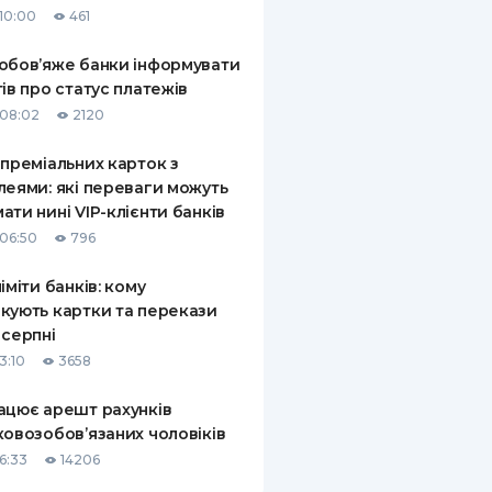
10:00
461
КИ ПО
ВАННЮ
обов’яже банки інформувати
тів про статус платежів
ХОВІ ПОЛІСИ
08:02
2120
І КОМПАНІЇ
 преміальних карток з
леями: які переваги можуть
 ПРО СТРАХОВІ
Ї
ати нині VIP-клієнти банків
06:50
796
А І ОПЛАТА
ліміти банків: кому
И
кують картки та перекази
 серпні
3:10
3658
ацює арешт рахунків
ковозобов’язаних чоловіків
6:33
14206