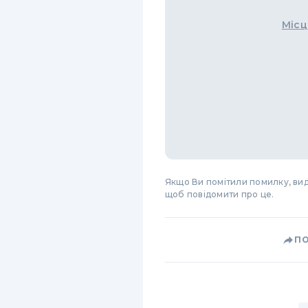
Місц
Якщо Ви помітили помилку, виді
щоб повідомити про це.
П