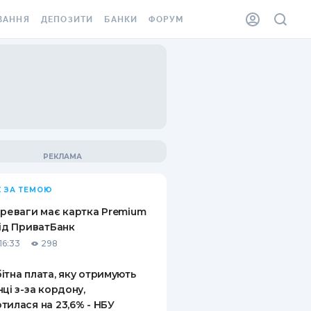
ВАННЯ
ДЕПОЗИТИ
БАНКИ
ФОРУМ
ІЛКА
ВСІ ДЕПОЗИТИ
ВСІ БАНКИ
АННЯ ЖИТЛА ВІД
ДЕПОЗИТИ В USD
ВІДГУКИ ПРО БАНКИ
 ШАХЕДІВ
ДЕПОЗИТИ В EUR
МІКРОФІНАНСОВІ
ХОВКА ЗА КОРДОН
ОРГАНІЗАЦІЇ
БОНУС ДО ДЕПОЗИТІВ
ВІДГУКИ ПРО МФО
УМОВИ АКЦІЇ
КАРТА
 ЗА ТЕМОЮ
ПИТАННЯ ТА ВІДПОВІДІ
ННА ВІНЬЄТКА
ереваги має картка Premium
ДЕПОЗИТНИЙ КАЛЬКУЛЯТОР
від ПриватБанк
 СПІВРОБІТНИКІВ
16:33
298
ПУТІВНИКИ ПО
SSISTANCE
ЗАОЩАДЖЕННЯМ
ітна плата, яку отримують
нці з-за кордону,
АННЯ ВІД
тилася на 23,6% - НБУ
Х ВИПАДКІВ