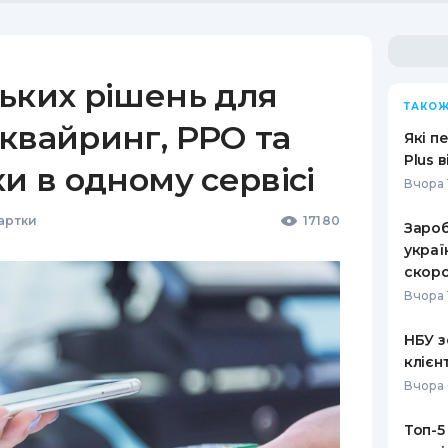
ьких рішень для
ТАКОЖ
квайринг, РРО та
Які п
Plus 
ки в одному сервісі
Вчора 
Картки
17180
Зароб
украї
скоро
Вчора 
НБУ з
клієн
Вчора 
Топ-5