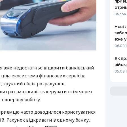
приві
отрим
Вчора 
Нові 
забло
вже у
06.08 1
Як пр
війсь
я вже недостатньо відкрити банківський
05.08 1
 ціла екосистема фінансових сервісів:
 зручний облік розрахунків,
витрат, можливість керувати всім через
 паперову роботу.
дприємцю часто доводилося користуватися
й. Рахунок відкривати в одному банку,