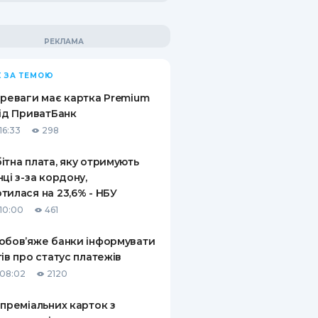
 ЗА ТЕМОЮ
ереваги має картка Premium
від ПриватБанк
16:33
298
ітна плата, яку отримують
нці з-за кордону,
тилася на 23,6% - НБУ
10:00
461
обов’яже банки інформувати
тів про статус платежів
08:02
2120
 преміальних карток з