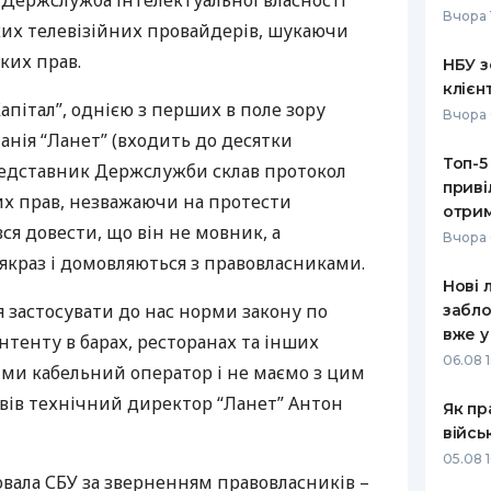
 Держслужба інтелектуальної власності
Вчора 
ких телевізійних провайдерів, шукаючи
РЕЙТИНГ ДЕБЕТОВИХ
ПУТІВНИ
КАРТОК
СТРАХУ
ких прав.
НБУ з
клієн
ЩОМІСЯЧНИЙ ОГЛЯД
ВСІ СТРА
апітал”, однією з перших в поле зору
Вчора 
КЕШБЕКУ
нія “Ланет” (входить до десятки
СТРАХОВ
Топ-5
ПУТІВНИКИ ПО
Представник Держслужби склав протокол
приві
БАНКІВСЬКИХ КАРТКАХ
ВІДГУКИ
х прав, незважаючи на протести
КОМПАНІ
отрим
ся довести, що він не мовник, а
Вчора 
ДОСТАВК
і якраз і домовляються з правовласниками.
Нові 
КОНТАКТ
 застосувати до нас норми закону по
забло
вже у
нтенту в барах, ресторанах та інших
06.08 1
 ми кабельний оператор і не маємо з цим
повів технічний директор “Ланет” Антон
Як пр
війсь
05.08 1
ювала
СБУ
за зверненням правовласників –