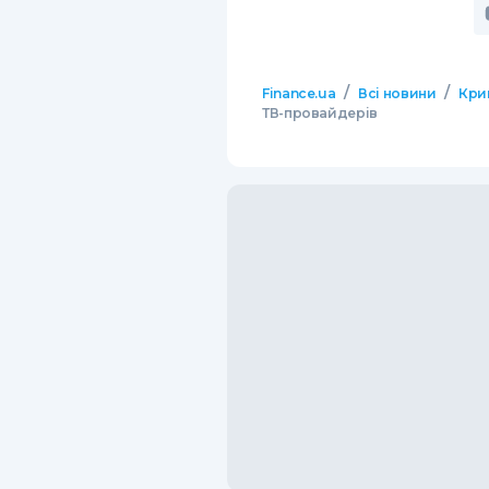
/
/
Finance.ua
Всі новини
Кри
ТВ-провайдерів