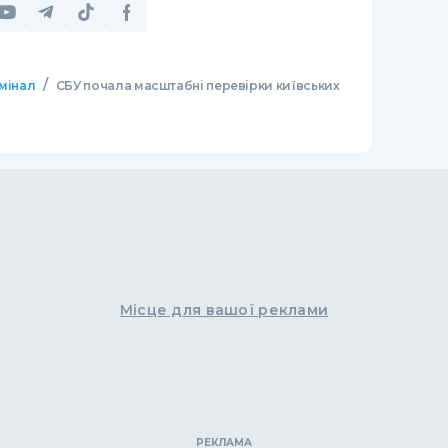
/
мінал
СБУ почала масштабні перевірки київських
Місце для вашої реклами