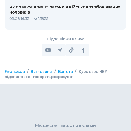
Як працює арешт рахунків військовозобов’язаних
чоловіків
05.08 16:33
13935
Підпишіться на нас
/
/
/
Finance.ua
Всі новини
Валюта
Курс євро НБУ
підвищиться - говорять розрахунки
Місце для вашої реклами