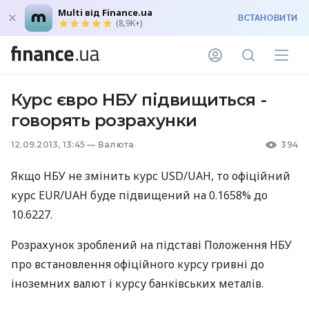
Multi від Finance.ua
ВСТАНОВИТИ
(8,9K+)
Курс євро НБУ підвищиться -
говорять розрахунки
12.09.2013, 13:45
—
Валюта
394
Якщо
НБУ
не змінить курс
USD
/UAH, то офіційний
курс
EUR
/UAH буде підвищений на 0.1658% до
10.6227.
Розрахунок зроблений на підставі Положення
НБУ
про встановлення офіційного курсу гривні до
іноземних валют і курсу банківських металів.