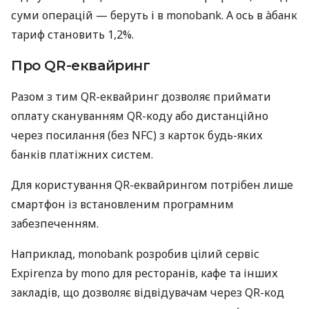
суми операцій — беруть і в monobank. А ось в àбанк
тариф становить 1,2%.
Про QR-еквайринг
Разом з тим QR-еквайринг дозволяє приймати
оплату скануванням QR-коду або дистанційно
через посилання (без NFC) з карток будь-яких
банків платіжних систем.
Для користування QR-еквайрингом потрібен лише
смартфон із встановленим програмним
забезпеченням.
Наприклад, monobank розробив цілий сервіс
Expirenza by mono для ресторанів, кафе та інших
закладів, що дозволяє відвідувачам через QR-код