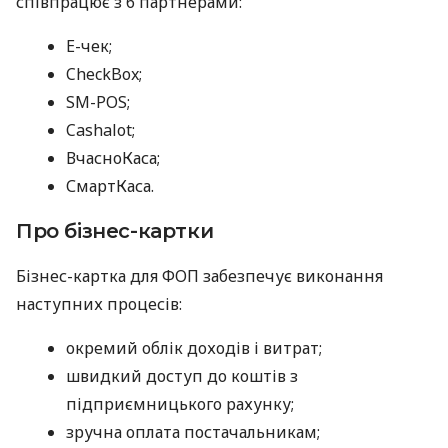
співпрацює з 6 партнерами:
E-чек;
CheckBox;
SM-POS;
Cashalot;
ВчасноКаса;
СмартКаса.
Про бізнес-картки
Бізнес-картка для ФОП забезпечує виконання
наступних процесів:
окремий облік доходів і витрат;
швидкий доступ до коштів з
підприємницького рахунку;
зручна оплата постачальникам;