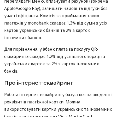
переглядати меню, оплачувати рахунок (зокрема
Apple/Google Pay), залишати чайові та відгуки без
участі офіціанта. Комісія за приймання таких
платежів у monobank складає 1,3% від суми з усіх
карток українських банків та 2% з карток
іноземних банків.
Для порівняння, у àбанк плата за послугу QR-
еквайринга складає 1,2% від успішної операції з
українських карток та 2% з карток іноземних
банків.
Про інтернет-еквайринг
Робота інтернет-еквайрингу базується на введенні
реквізитів платіжної картки. Можна
використовувати картки українських та іноземних
банків платіжних систем Visa, MasterCard,