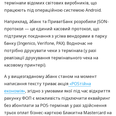
термінали відомих світових виробників, що
працюють під операційною системою Android.
Наприклад, àбанк та ПриватБанк розробили JSON-
протокол — це єдиний касовий протокол, що
підтримує поєднання з усіма вендорами в парку
банку (Ingenico, Verifone, PAX). Водночас не
потрібно друкувати чеки з термінала (у разі
реалізації друкування термінального чека на
касовому принтері).
А у вищезгаданому àбанк станом на момент
написання тексту триває акція
«POSтійна
економія»
, згідно з умовами якої під час відкриття
рахунку ФОП є можливість підключити еквайринг
без абонплати за POS-термінал у разі здійснення
трьох оплат бізнес-карткою Блакитна Mastercard на