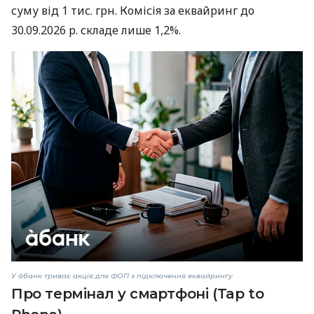
суму від 1 тис. грн. Комісія за еквайринг до
30.09.2026 р. складе лише 1,2%.
У àбанк триває акція для ФОП з підключення еквайрингу
Про термінал у смартфоні (Tap to