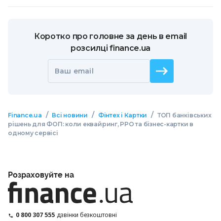
Коротко про головне за день в email
розсилці finance.ua
Ваш email
/
/
/
Finance.ua
Всі новини
Фінтех і Картки
ТОП банківських
рішень для ФОП: коли еквайринг, РРО та бізнес-картки в
одному сервісі
Розраховуйте на
0 800 307 555
дзвінки безкоштовні