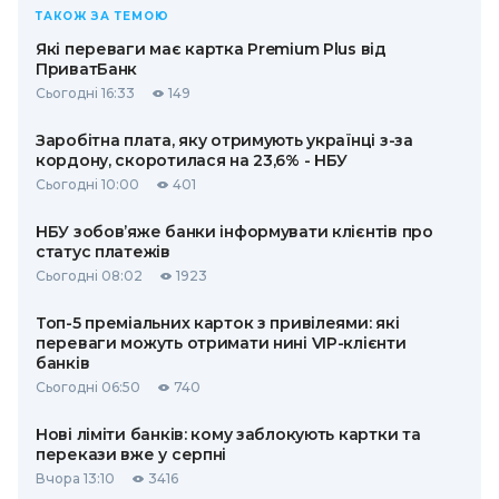
ТАКОЖ ЗА ТЕМОЮ
Які переваги має картка Premium Plus від
ПриватБанк
Сьогодні 16:33
149
Заробітна плата, яку отримують українці з-за
кордону, скоротилася на 23,6% - НБУ
Сьогодні 10:00
401
НБУ зобов’яже банки інформувати клієнтів про
статус платежів
Сьогодні 08:02
1923
Топ-5 преміальних карток з привілеями: які
переваги можуть отримати нині VIP-клієнти
банків
Сьогодні 06:50
740
Нові ліміти банків: кому заблокують картки та
перекази вже у серпні
Вчора 13:10
3416