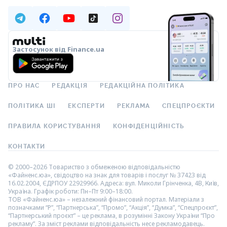
Застосунок від Finance.ua
ПРО НАС
РЕДАКЦІЯ
РЕДАКЦІЙНА ПОЛІТИКА
ПОЛІТИКА ШІ
ЕКСПЕРТИ
РЕКЛАМА
СПЕЦПРОЄКТИ
ПРАВИЛА КОРИСТУВАННЯ
КОНФІДЕНЦІЙНІСТЬ
КОНТАКТИ
© 2000–2026 Товариство з обмеженою відповідальністю
«Файненс.юа», свідоцтво на знак для товарів і послуг № 37423 від
16.02.2004, ЄДРПОУ 22929966. Адреса: вул. Миколи Грінченка, 4В, Київ,
Україна. Графік роботи: Пн–Пт 9:00–18:00.
ТОВ «Файненс.юа» – незалежний фінансовий портал. Матеріали з
позначками “Р”, “Партнерська”, “Промо”, “Акція”, “Думка”, “Спецпроєкт”,
“Партнерський проєкт” – це реклама, в розумінні Закону України “Про
рекламу”. За зміст реклами відповідальність несе рекламодавець.