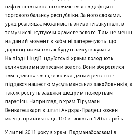
нафти негативно позначаються на дефіциті
торгового балансу республіки. За його словами,
уряд розглядає можливість знизити закупівлі, в
тому числі, купуючи храмове золото. Тим не менш,
на даний момент в кабміні заперечують, що
дорогоцінний метал будуть викуповувати.
На півдні Індії індуїстські храми володіють
величезними запасами золота. Вони збереглися
там з давніх часів, оскільки даний регіон не
піддався нашестю мусульманських завойовників, а
також ростуть завдяки щедрим пожертвам
парафіян. Наприклад, в храм Тірумали
Венкатешвари в штаті Андхра-Прадеш кожен
місяць приносять до 100 кг золота і 120 кг срібла.
У липні 2011 року в храмі Падманабхасвамі в