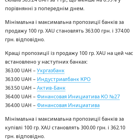
порівнянні з попереднім днем.
Мінімальна і максимальна пропозиції банків за
продажу 100 гр.
XAU
становлять 363.00 грн. і 374.00
грн. відповідно.
Кращі пропозиції із продажу 100 гр.
XAU
на цей час
встановлено у наступних банках:
363.00
UAH
–
Укргазбанк
363.00
UAH
–
Индустриалбанк
КРО
363.50
UAH
–
Актив-Банк
364.00
UAH
–
Финансовая Инициатива КО №27
364.00
UAH
–
Финансовая Инициатива
Мінімальна і максимальна пропозиції банків за
купівлі 100 гр.
XAU
становлять 300.00 грн. і 362.10
грн. відповідно.