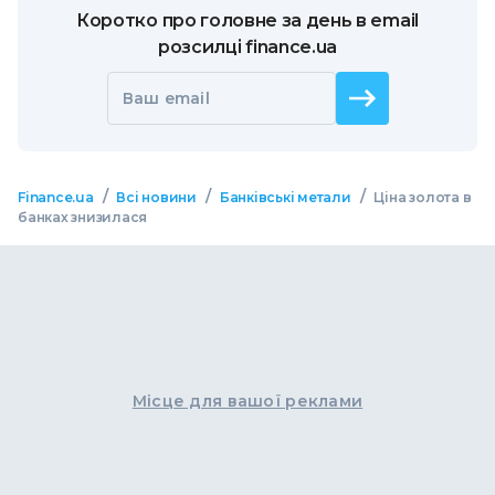
Коротко про головне за день в email
розсилці finance.ua
Ваш email
/
/
/
Finance.ua
Всі новини
Банківські метали
Ціна золота в
банках знизилася
Місце для вашої реклами