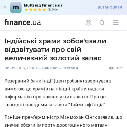
Multi від Finance.ua
ВСТАНОВИТИ
(8,9K+)
Індійські храми зобов'язали
відзвітувати про свій
величезний золотий запас
06.09.2013, 19:00
—
Банківські метали
895
Резервний банк Індії (центробанк) звернувся з
вимогою до храмів на півдні країни надати
інформацію про наявне у них золото. Про це
сьогодні повідомила газета “Таймс оф Індіа”.
Раніше прем’єр-міністр Манмохан Сінгх заявив, що
значні обсяги імпорту дорогоцінного металу і