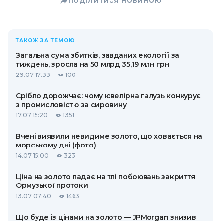
ПОДІЛИТИСЯ НОВИНОЮ
ТАКОЖ ЗА ТЕМОЮ
Загальна сума збитків, завданих екології за
тиждень, зросла на 50 млрд 35,19 млн грн
29.07 17:33
100
Срібло дорожчає: чому ювелірна галузь конкурує
з промисловістю за сировину
17.07 15:20
1351
Вчені виявили невидиме золото, що ховається на
морському дні (фото)
14.07 15:00
323
Ціна на золото падає на тлі побоювань закриття
Ормузької протоки
13.07 07:40
1463
Що буде із цінами на золото — JPMorgan знизив