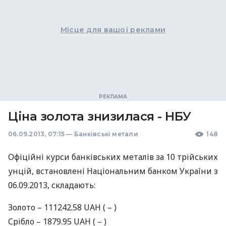
Місце для вашої реклами
Ціна золота знизилася - НБУ
06.09.2013, 07:15
—
Банківські метали
148
Офіційні курси банківських металів за 10 трiйських
унцій, встановлені Національним банком України з
06.09.2013, складають:
Золото – 111242.58
UAH
( – )
Срiбло – 1879.95
UAH
( – )