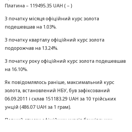
Платина – 119495.35
UAH
( – )
З початку місяця офіційний курс золота
подешевшав на 1.03%.
З початку кварталу офіційний курс золота
подорожчав на 13.24%.
З початку року офіційний курс золота подешевшав
на 16.10%.
Як повідомлялось раніше, максимальний курс
золота, встановлений
НБУ
, був зафіксований
06.09.2011 і склав 151183.29
UAH
за 10 трiйських
унцій (486.07
UAH
за 1 грам).
Повний список офіційних курсів банківських
металів знаходиться
тут
.