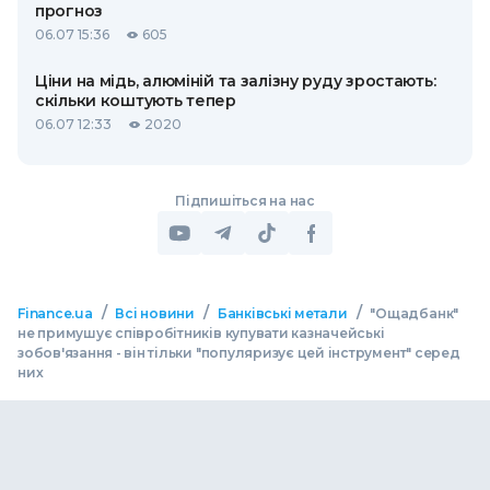
прогноз
06.07 15:36
605
Ціни на мідь, алюміній та залізну руду зростають:
скільки коштують тепер
06.07 12:33
2020
Підпишіться на нас
/
/
/
Finance.ua
Всі новини
Банківські метали
"Ощадбанк"
не примушує співробітників купувати казначейські
зобов'язання - він тільки "популяризує цей інструмент" серед
них