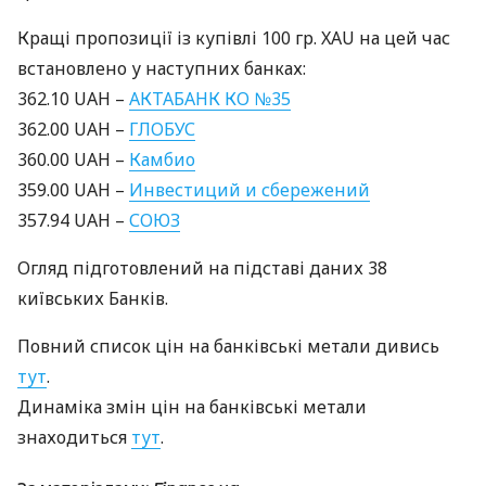
Кращі пропозиції із купівлі 100 гр.
XAU
на цей час
встановлено у наступних банках:
362.10
UAH
–
АКТАБАНК
КО №35
362.00
UAH
–
ГЛОБУС
360.00
UAH
–
Камбио
359.00
UAH
–
Инвестиций и сбережений
357.94
UAH
–
СОЮЗ
Огляд підготовлений на підставі даних 38
київських Банків.
Повний список цін на банківські метали дивись
тут
.
Динаміка змін цін на банківські метали
знаходиться
тут
.