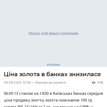
Місце для вашої реклами
Ціна золота в банках знизилася
06.09.2013, 12:00
—
Банківські метали
298
06.09.13 станом на 14:00 в Київських банках середня
ціна продажу злитку золота номіналом 100 гр.
склала 365.24
UAH
за 1 гр., що менше на 0.99% у