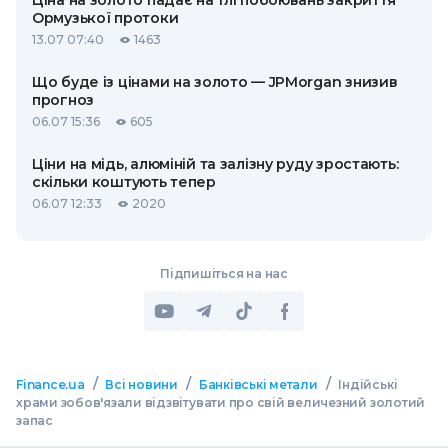
Ціна на золото падає на тлі побоювань закриття
Ормузької протоки
13.07 07:40
1463
Що буде із цінами на золото — JPMorgan знизив
прогноз
06.07 15:36
605
Ціни на мідь, алюміній та залізну руду зростають:
скільки коштують тепер
06.07 12:33
2020
Підпишіться на нас
/
/
/
Finance.ua
Всі новини
Банківські метали
Індійські
храми зобов'язали відзвітувати про свій величезний золотий
запас