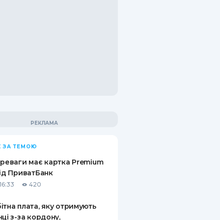
 ЗА ТЕМОЮ
ереваги має картка Premium
від ПриватБанк
16:33
420
ітна плата, яку отримують
нці з-за кордону,