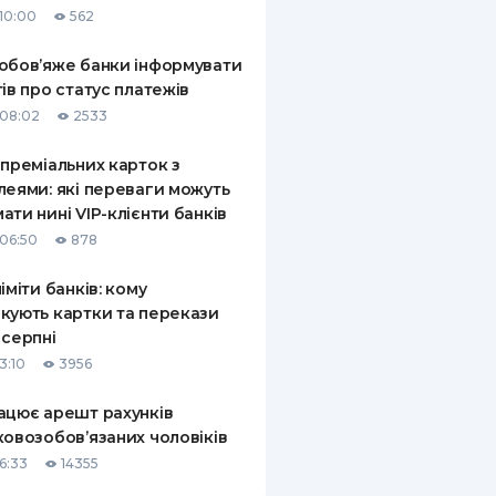
10:00
562
КИ ПО
ВАННЮ
обов’яже банки інформувати
тів про статус платежів
ХОВІ ПОЛІСИ
08:02
2533
І КОМПАНІЇ
 преміальних карток з
леями: які переваги можуть
 ПРО СТРАХОВІ
Ї
ати нині VIP-клієнти банків
06:50
878
А І ОПЛАТА
ліміти банків: кому
И
кують картки та перекази
 серпні
3:10
3956
ацює арешт рахунків
ковозобов’язаних чоловіків
6:33
14355