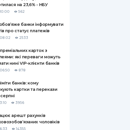
тилася на 23,6% - НБУ
10:00
562
обов’яже банки інформувати
тів про статус платежів
08:02
2533
 преміальних карток з
леями: які переваги можуть
ати нині VIP-клієнти банків
06:50
878
ліміти банків: кому
кують картки та перекази
 серпні
3:10
3956
ацює арешт рахунків
ковозобов’язаних чоловіків
6:33
14355