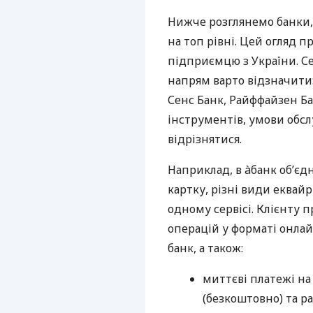
Нижче розглянемо банки,
на топ рівні. Цей огляд п
підприємцю з України. Се
напрям варто відзначити:
Сенс Банк, Райффайзен Ба
інструментів, умови обс
відрізнятися.
Наприклад, в àбанк об’єд
картку, різні види еквай
одному сервісі. Клієнту 
операцій у форматі онлайн
банк, а також:
миттєві платежі на
(безкоштовно) та ра