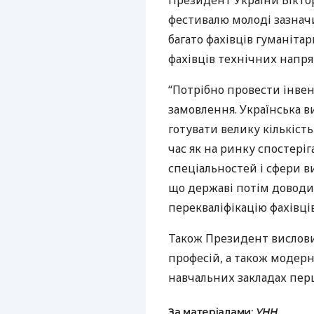
Президент України Віктор
фестивалю молоді зазнач
багато фахівців гуманітар
фахівців технічних напря
“Потрібно провести інве
замовлення. Українська в
готувати велику кількість
час як на ринку спостері
спеціальностей і сфери в
що державі потім доводи
перекваліфікацію фахівців
Також Президент вислови
професій, а також модерн
навчальних закладах першо
За матеріалами:
УНН