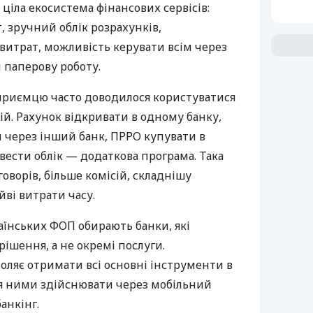
 ціла екосистема фінансових сервісів:
 зручний облік розрахунків,
витрат, можливість керувати всім через
 паперову роботу.
дприємцю часто доводилося користуватися
й. Рахунок відкривати в одному банку,
 через інший банк, ПРРО купувати в
вести облік — додаткова програма. Така
оворів, більше комісій, складнішу
йві витрати часу.
аїнських ФОП обирають банки, які
ішення, а не окремі послуги.
оляє отримати всі основні інструменти в
ня ними здійснювати через мобільний
анкінг.