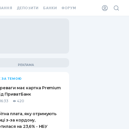
ВАННЯ
ДЕПОЗИТИ
БАНКИ
ФОРУМ
ІЛКА
ВСІ ДЕПОЗИТИ
ВСІ БАНКИ
АННЯ ЖИТЛА ВІД
ДЕПОЗИТИ В USD
ВІДГУКИ ПРО БАНКИ
 ШАХЕДІВ
ДЕПОЗИТИ В EUR
МІКРОФІНАНСОВІ
ХОВКА ЗА КОРДОН
ОРГАНІЗАЦІЇ
БОНУС ДО ДЕПОЗИТІВ
ВІДГУКИ ПРО МФО
УМОВИ АКЦІЇ
КАРТА
 ЗА ТЕМОЮ
ПИТАННЯ ТА ВІДПОВІДІ
ННА ВІНЬЄТКА
ереваги має картка Premium
ДЕПОЗИТНИЙ КАЛЬКУЛЯТОР
від ПриватБанк
 СПІВРОБІТНИКІВ
16:33
420
ПУТІВНИКИ ПО
SSISTANCE
ЗАОЩАДЖЕННЯМ
ітна плата, яку отримують
нці з-за кордону,
АННЯ ВІД
тилася на 23,6% - НБУ
Х ВИПАДКІВ