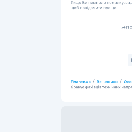
Якщо Ви помітили помилку, виді
щоб повідомити про це.
П
/
/
Finance.ua
Всі новини
Осо
бракує фахівців технічних напр