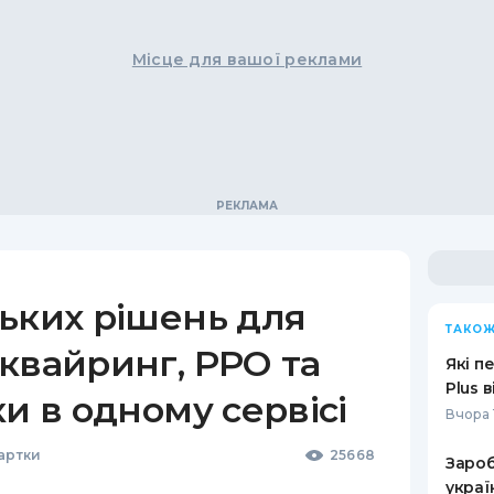
Місце для вашої реклами
ьких рішень для
ТАКОЖ
квайринг, РРО та
Які п
Plus 
ки в одному сервісі
Вчора 
Картки
25668
Зароб
украї