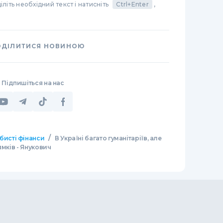
літь необхідний текст і натисніть
Ctrl+Enter
,
ОДІЛИТИСЯ НОВИНОЮ
Підпишіться на нас
/
бисті фінанси
В Україні багато гуманітаріїв, але
ямків - Янукович