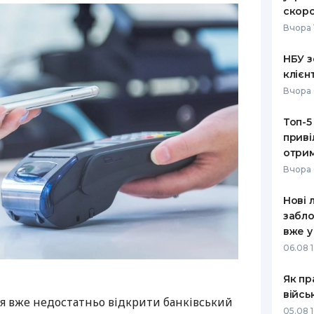
скоро
Вчора 
НБУ з
клієн
Вчора 
Топ-5
приві
отрим
Вчора 
Нові 
забло
вже у
06.08 1
Як пр
війсь
я вже недостатньо відкрити банківський
05.08 1