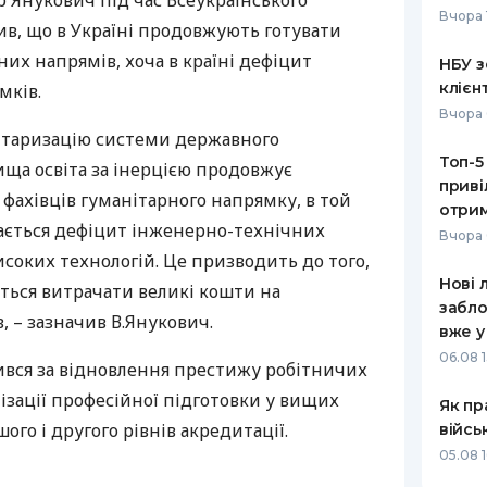
 Янукович під час Всеукраїнського
Вчора 
ив, що в Україні продовжують готувати
РЕЙТИНГ ДЕБЕТОВИХ
ПУТІВНИ
КАРТОК
СТРАХУ
них напрямів, хоча в країні дефіцит
НБУ з
клієн
мків.
ЩОМІСЯЧНИЙ ОГЛЯД
ВСІ СТРА
Вчора 
КЕШБЕКУ
нтаризацію системи державного
СТРАХОВ
Топ-5
ПУТІВНИКИ ПО
ища освіта за інерцією продовжує
приві
БАНКІВСЬКИХ КАРТКАХ
ВІДГУКИ
 фахівців гуманітарного напрямку, в той
КОМПАНІ
отрим
гається дефіцит інженерно-технічних
Вчора 
ДОСТАВК
исоких технологій. Це призводить до того,
Нові 
ться витрачати великі кошти на
КОНТАКТ
забло
, – зазначив В.Янукович.
вже у
06.08 1
вся за відновлення престижу робітничих
ізації професійної підготовки у вищих
Як пр
го і другого рівнів акредитації.
війсь
05.08 1