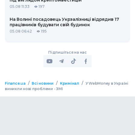
під виглядом криптоінвестицій
05.08 11:33
197
На Волині посадовець Укрзалізниці відрядив 17
працівників будувати свій будинок
05.08 06:42
195
Підпишіться на нас
/
/
/
Finance.ua
Всі новини
Кримінал
У WebMoney в Україні
виникли нові проблеми - ЗМІ