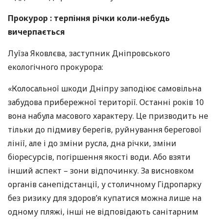
Прокурор : терпіння річки коли-небудь
вичерпається
Луїза Яковлєва, заступник Дніпровського
екологічного прокурора:
«Колосальної шкоди Дніпру заподіює самовільна
забудова прибережної території. Останні років 10
вона набула масового характеру. Це призводить не
тільки до підмиву берегів, руйнування берегової
лінії, але і до зміни русла, дна річки, зміни
біоресурсів, погіршення якості води. Або взяти
інший аспект – зони відпочинку. За висновком
органів санепідстанції, у столичному Гідропарку
без ризику для здоров’я купатися можна лише на
одному пляжі, інші не відповідають санітарним