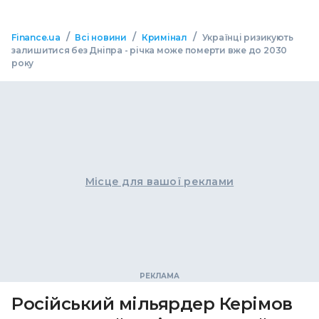
/
/
/
Finance.ua
Всі новини
Кримінал
Українці ризикують
залишитися без Дніпра - річка може померти вже до 2030
року
Місце для вашої реклами
Російський мільярдер Керімов