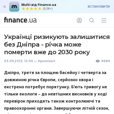
Multi від Finance.ua
ВСТАНОВИТИ
(8,9K+)
Українці ризикують залишитися
без Дніпра - річка може
померти вже до 2030 року
03.09.2013, 12:00
—
Кримінал
6989
Дніпро, третя за площею басейну і четверта за
довжиною річка Європи, серйозно хвора і
екстрено потребує порятунку. Б’ють тривогу не
тільки екологи – до невтішних висновків у ході
перевірок приходять також контролюючі та
правоохоронні органи. Завершуючи літній сезон,