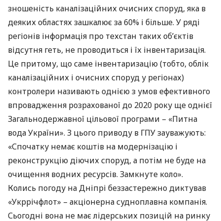
зношеність каналізаційних очисних споруд, яка в
деяких областях зашкалює за 60% і більше. У ряді
регіонів інформація про техстан таких об’єктів
відсутня геть, не проводиться і їх інвентаризація.
Це притому, що саме інвентаризацію (тобто, облік
каналізаційних і очисних споруд у регіонах)
контролери називають однією з умов ефективного
впровадження розрахованої до 2020 року ще однієї
Загальнодержавної цільової програми – «Питна
вода України». З цього приводу в
ГПУ
зауважують:
«Спочатку немає коштів на модернізацію і
реконструкцію діючих споруд, а потім не буде на
очищення водних ресурсів. Замкнуте коло».
Колись погоду на Дніпрі беззастережно диктував
«Укррічфлот» – акціонерна судноплавна компанія.
Сьогодні вона не має лідерських позицій на ринку