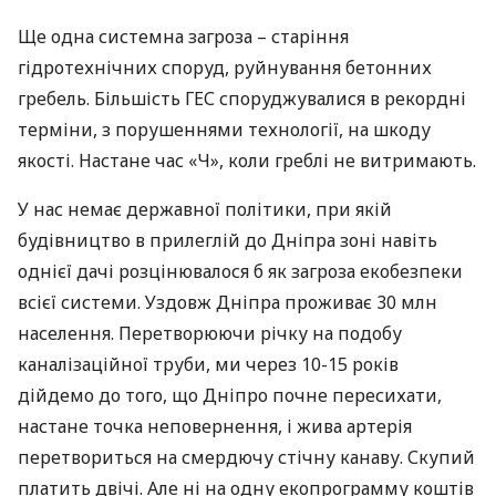
Ще одна системна загроза – старіння
гідротехнічних споруд, руйнування бетонних
гребель. Більшість
ГЕС
споруджувалися в рекордні
терміни, з порушеннями технології, на шкоду
якості. Настане час «Ч», коли греблі не витримають.
У нас немає державної політики, при якій
будівництво в прилеглій до Дніпра зоні навіть
однієї дачі розцінювалося б як загроза екобезпеки
всієї системи. Уздовж Дніпра проживає 30 млн
населення. Перетворюючи річку на подобу
каналізаційної труби, ми через 10-15 років
дійдемо до того, що Дніпро почне пересихати,
настане точка неповернення, і жива артерія
перетвориться на смердючу стічну канаву. Скупий
платить двічі. Але ні на одну екопрограмму коштів