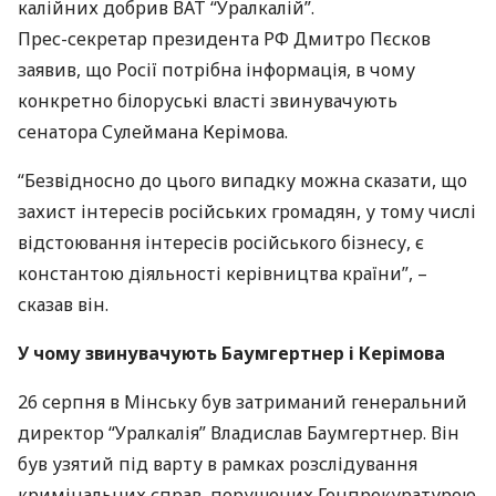
калійних добрив
ВАТ
“Уралкалій”.
Прес-секретар президента РФ Дмитро Пєсков
заявив, що Росії потрібна інформація, в чому
конкретно білоруські власті звинувачують
сенатора Сулеймана Керімова.
“Безвідносно до цього випадку можна сказати, що
захист інтересів російських громадян, у тому числі
відстоювання інтересів російського бізнесу, є
константою діяльності керівництва країни”, –
сказав він.
У чому звинувачують Баумгертнер і Керімова
26 серпня в Мінську був затриманий генеральний
директор “Уралкалія” Владислав Баумгертнер. Він
був узятий під варту в рамках розслідування
кримінальних справ, порушених Генпрокуратурою