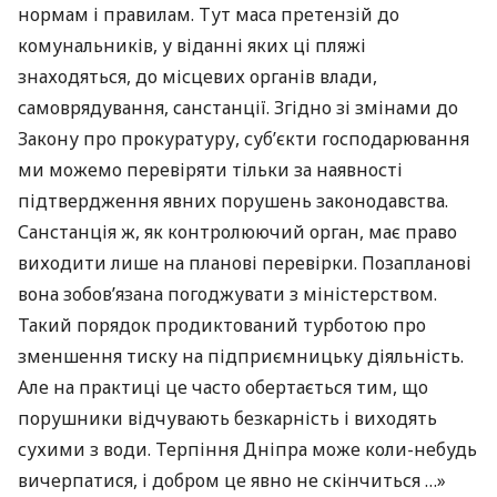
нормам і правилам. Тут маса претензій до
комунальників, у віданні яких ці ​​пляжі
знаходяться, до місцевих органів влади,
самоврядування, санстанції. Згідно зі змінами до
Закону про прокуратуру, суб’єкти господарювання
ми можемо перевіряти тільки за наявності
підтвердження явних порушень законодавства.
Санстанція ж, як контролюючий орган, має право
виходити лише на планові перевірки. Позапланові
вона зобов’язана погоджувати з міністерством.
Такий порядок продиктований турботою про
зменшення тиску на підприємницьку діяльність.
Але на практиці це часто обертається тим, що
порушники відчувають безкарність і виходять
сухими з води. Терпіння Дніпра може коли-небудь
вичерпатися, і добром це явно не скінчиться …»