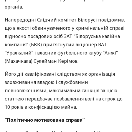
органів.
Напередодні Слідчий комітет Білорусі повідомив,
що в якості обвинуваченого у кримінальній справі
відносно посадових осіб
ЗАТ
“Білоруська калійна
компанія” (
БКК
) притягнутий акціонер
ВАТ
“Уралкалий” і власник футбольного клубу “Анжі”
(Махачкала) Сулейман Керімов.
Його дії кваліфіковані слідством як організація
зловживання владою і службовими
повноваженнями, максимальна санкція за цією
статтею передбачає позбавлення волі на строк до
10 років з конфіскацією майна.
“Політично мотивована справа”