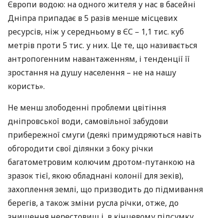
Європи водою: на одного жителя у нас в басейні
Дніпра припадає в 5 разів менше місцевих
ресурсів, ніж у середньому в ЄС – 1,1 тис. куб
метрів проти 5 тис. у них. Це те, що називається
антропогенним навантаженням, і тенденції її
зростання на душу населення – не на нашу
користь».
Не менш злободенні проблеми цвітіння
дніпровської води, самовільної забудови
прибережної смуги (деякі примудряються навіть
обгородити свої ділянки з боку річки
багатометровим колючим дротом-путанкою на
зразок тієї, якою обладнані колонії для зеків),
захоплення землі, що призводить до підмивання
берегів, а також зміни русла річки, отже, до
знищення нерестовищ і, в кінцевому підсумку,