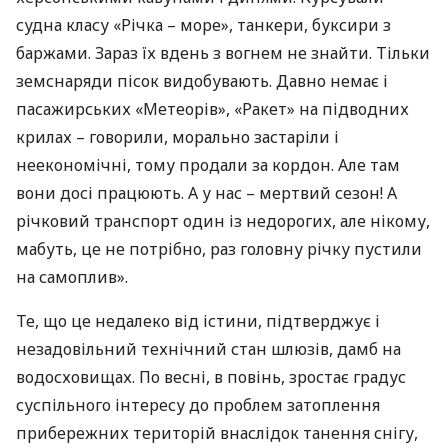
судна класу «Річка – море», танкери, буксири з
баржами. Зараз їх вдень з вогнем не знайти. Тільки
земснаряди пісок видобувають. Давно немає і
пасажирських «Метеорів», «Ракет» на підводних
крилах – говорили, морально застаріли і
неекономічні, тому продали за кордон. Але там
вони досі працюють. А у нас – мертвий сезон! А
річковий транспорт один із недорогих, але нікому,
мабуть, це не потрібно, раз головну річку пустили
на самоплив».
Те, що це недалеко від істини, підтверджує і
незадовільний технічний стан шлюзів, дамб на
водосховищах. По весні, в повінь, зростає градус
суспільного інтересу до проблем затоплення
прибережних територій внаслідок танення снігу,