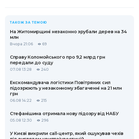
ТАКОЖ ЗА ТЕМОЮ
На Житомирщині незаконно зрубали дерев на 34
млн
Вчора 21:06
69
Справу Коломойського про 9,2 млрд грн
передали до суду
07.08 13:28
240
Екскомандувача логістики Повітряних сил
підозрюють у незаконному збагаченні на 21 млн
грн
06.08 14:22
215
Стефанішина отримала нову підозру від НАБУ
05.08 12:30
296
У Києві викрили call-центр, який ошукував чехів