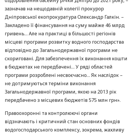
оздоровлення басейну річки Дніпро до 2021 року, –
зазначав на нещодавній колегії прокурор
Дніпровської екопрокуратура Олександр Галкін. –
Закладено її фінансування на суму майже 46 млрд
гривень… Але на практиці в більшості регіонів
місцеві програми розвитку водного господарства
відповідно до Загальнодержавної програми не
скориговані. Для забезпечення їх виконання кошти
в бюджетах не передбачені… У ряді областей
програми розроблені несвоєчасно… Як наслідок –
не дотримуються терміни виконання
Загальнодержавної програми, якою на 2013 рік
передбачено з місцевих бюджетів 575 млн грн».
Правоохоронні та контролюючі органи
відзначають і критичний стан основних фондів
водогосподарського комплексу, зокрема, жахливу