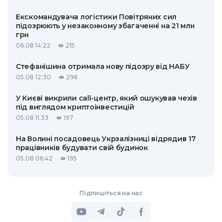
Екскомандувача логістики Повітряних сил
підозрюють у незаконному збагаченні на 21 млн
грн
06.08 14:22
215
Стефанішина отримала нову підозру від НАБУ
05.08 12:30
296
У Києві викрили call-центр, який ошукував чехів
під виглядом криптоінвестицій
05.08 11:33
197
На Волині посадовець Укрзалізниці відрядив 17
працівників будувати свій будинок
05.08 06:42
195
Підпишіться на нас