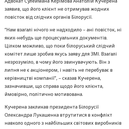
Адвокат Сулеймана Керімова Анатолій Кучерена
заявив, що його клієнт не отримував жодних
повісток від слідчих органів Білорусії.
“Нам взагалі нічого не надходило – ані повісток, ні
яких-небудь ще процесуальних документів.
Цілком можливо, що поки білоруський слідчий
комітет лише зробив якусь заяву для
ЗМІ
. Взагалі
незрозуміло, в чому його звинувачують. Він з
липня не є акціонером, і навіть не перебуває в
керівництві компанії”, – сказав Кучерена,
зазначивши, що справа щодо його клієнта,
ймовірно, політично мотивована.
Кучерена закликав президента Білорусії
Олександра Лукашенка втрутитися в конфлікт
навколо одного з найбільших світових виробників