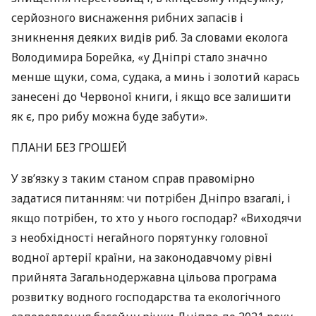
серйозного виснаження рибних запасів і
зникнення деяких видів риб. За словами еколога
Володимира Борейка, «у Дніпрі стало значно
менше щуки, сома, судака, а минь і золотий карась
занесені до Червоної книги, і якщо все залишити
як є, про рибу можна буде забути».
ПЛАНИ
БЕЗ
ГРОШЕЙ
У зв’язку з таким станом справ правомірно
задатися питанням: чи потрібен Дніпро взагалі, і
якщо потрібен, то хто у нього господар? «Виходячи
з необхідності негайного порятунку головної
водної артерії країни, на законодавчому рівні
прийнята Загальнодержавна цільова програма
розвитку водного господарства та екологічного