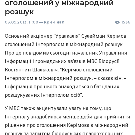
оголошений у міжнародний
розшук
03.09.2013, 11:00
—
Кримінал
1536
Основний акціонер “Уралкалія” Сулейман Керімов
оголошений Інтерполом в міжнародний розшук.
Про це повідомив сьогодні начальник Управління
інформації і громадських зв’язків
МВС
Білорусії
Костянтин Шалькевіч. “Керімов оголошений
Інтерполом в міжнародний розшук, – сказав він. –
Інформація про нього знаходиться в базі даних
розшукуваних Інтерполом осіб”.
У
МВС
також акцентували увагу на тому, що
Інтерполу знадобилося менше доби для прийняття
рішення про оголошення Керімова в міжнародний
розшук за запитом білоруських правоохоронних