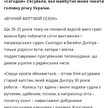
«Сегодня» з’ясувала, яке майбутнє може чекати
головну річку України.
«ВІЧНИЙ
МЕРТВИЙ
СЕЗОН»
Ще 20-25 років тому на головній водній магістралі
можна було побачити сотні вантажних і
пасажирських суден. Сьогодні в басейні Дніпра –
тільки рідкісні яхти, катери і злегка
подреставровані прогулянкові теплоходики, що
дивом уціліли з радянських часів.
«Серце кров’ю обливається, – зітхає біля штурвала
старий капітан, який віддав Дніпру 30 років
роботи. – Колись тут вдень і вночі ходили судна з
вугіллям, щебенем, піском, а наприкінці літа –
початку осені – навантажені добірними
херсонськими кавунами і динями. Курсували