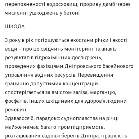
переповненості водосховищ, прориву дамб через
численні ушкоджень у бетоні.
ШКОДА
З року в рік погіршуються екостани річки і якості
води – про це свідчить моніторинг та аналіз
результатів гідрохімічних досліджень,
проведених фахівцями Дніпровського басейнового
управління водних ресурсів. Перевищення
гранично допустимих концентрацій
спостерігається за вмістом заліза, марганцю,
фосфатів, інших шкідливих для здоров’я людини
речовин.
Здавалося б, парадокс: судноплавства на річці
майже немає, багато промпідприємств,
розташованих вздовж берегів Дніпра, працюють