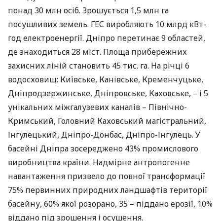
понад 30 млн осіб. Зрошується 1,5 млн га
посушливих земель.
ГЕС
виробляють 10 млрд кВт-
год електроенергії. Дніпро перетинає 9 областей,
де знаходиться 28 міст. Площа прибережних
захисних ліній становить 45 тис. га. На річці 6
водосховищ: Київське, Канівське, Кременчуцьке,
Дніпродзержинське, Дніпровське, Каховське, – і 5
унікальних міжгалузевих каналів – Північно-
Кримський, Головний Каховський магістральний,
Інгулецький, Дніпро-Донбас, Дніпро-Інгулець. У
басейні Дніпра зосереджено 43% промислового
виробництва країни. Надмірне антропогенне
навантаження призвело до повної трансформації
75% первинних природних ландшафтів території
басейну, 60% якої розорано, 35 – піддано ерозії, 10%
віддано під зрошення і осушення.