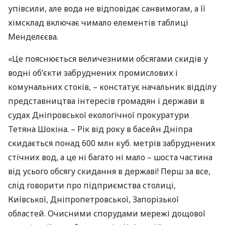
упівсили, але вода не відповідає санвимогам, а її
хімсклад включає чимало елементів таблиці
Менделєєва.
«Це пояснюється величезними обсягами скидів у
водні об’єкти забруднених промислових і
комунальних стоків, – констатує начальник відділу
представництва інтересів громадян і держави в
судах Дніпровської екологічної прокуратури
Тетяна Шокіна. – Рік від року в басейн Дніпра
скидається понад 600 млн куб. метрів забруднених
стічних вод, а це ні багато ні мало – шоста частина
від усього обсягу скидання в державі! Перш за все,
слід говорити про підприємства столиці,
Київської, Дніпропетровської, Запорізької
областей. Очисними спорудами мережі дощової