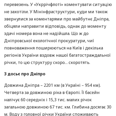
перевезень. У «Укррічфлоті» коментувати ситуацію
не захотіли. У Мінінфраструктури, куди ми також
звернулися за коментарями про майбутнє Дніпра,
обіцяли направити відповідь, однак до моменту
здачі номера вона не надійшла. Що ж до
Дніпровської екологічної прокуратури, чиї
повноваження поширюються на Київ і декілька
регіонів України вздовж нашої багатостраждальної
річки, то цю структуру скоро… скоротять.
З досьє про Дніпро
Довжина Дніпра – 2201 км (в Україні – 954 км).
Четверта за довжиною ріка в Європі. Її басейн
налічує 60 середніх і 15,3 тис. малих річок
загальною довжиною 67 тис. км. Глибина досягає 30
м. Воду з головної річки України споживають