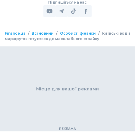
Підпишіться на нас
/
/
/
Finance.ua
Всі новини
Особисті фінанси
Київські водії
маршруток готуються до масштабного страйку
Місце для вашої реклами