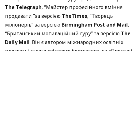
The Telegraph
, “Майстер професійного вміння
продавати ”за версією
TheTimes
, “Творець
міліонерів” за версією
Birmingham Post and Mail
,
“Британський мотиваційний гуру” за версією
The
Daily Mail
. Він є автором міжнародних освітніх
програм і такого світового бестселера, як «Продажі
Заради Успіху», який переведено на 26 мов і
видається у 46 країнах світу.
Про майстер-клас:
Майстер-класі з Річардом Денні – це унікальна
можливість цілий день провести та попрацювати
з «ГУРУ продажів», отримати чіткі інструменти та
техніки завершення продажі та «ТАК» від Клієнта.
Продажі заради Успіху – це майстер-клас, який
розкриває можливості отримання нового бізнесу