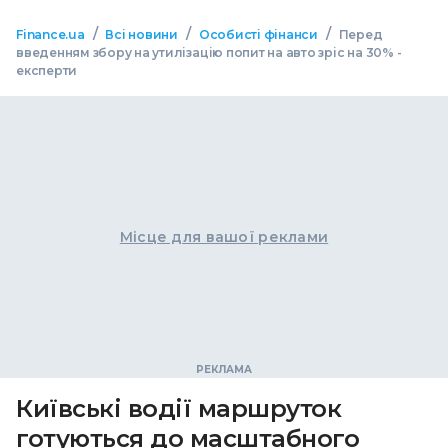
/
/
/
Finance.ua
Всі новини
Особисті фінанси
Перед
введенням збору на утилізацію попит на авто зріс на 30% -
експерти
Місце для вашої реклами
Київські водії маршруток
готуються до масштабного