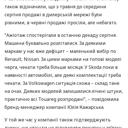
також відзначили, що з травня до середини
серпня продажі в дилерській мережі були
рівними, в червні продажі просіли, але небагато.
“Ажіотаж спостерігали в останню декаду серпня.
Машини буквально розліталися. За деякими
маркам у нас вже дефіцит – маленький вибір по
Renault, Nissan. За цими марками на топові моделі
черга, чекати треба більше місяця. У Skoda поки в
наявності автомобілі, але деякі комплектації треба
чекати. За Volkswagen ситуація схожа – склад тане
на очах. Деяких моделей залишилися лічені штуки,
практично всі Touareg розпродані”, – повідомила
бренд-менеджер компанії Юлія Кажарська.
У той же час у компанії також підтверджують
думку, що клієнти не відкладали покупку у зв’язку