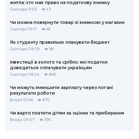
житла: хто має право на податкову знижку
Сьогодні 11:03
43
Чи можна повернути товар зі знижкою у магазин
Сьогодні 10:17
65
Як студенту правильно планувати бюджет
Сьогодні 09:09
181
Інвестиції в золото та срібло: які податки
доведеться сплачувати українцям
Сьогодні 06:04
869
Чи можуть зменшити зарплату через погані
результати роботи
Вчора 13:06
870
Чи варто платити дітям за оцінки та прибирання
Вчора 09:07
395