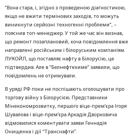
“Вона стара, і, згідно з проведеною діагностикою,
якщо не вжити термінових заходів, то можуть
виникнути серйозні техногенні проблеми”, –
пояснив топ-менеджер. У той же час він визнав,
що ремонт позаплановий, хоча повідомлення вже
направлені російським і білоруським компаніям.
ЛУКОЙЛ
, що поставляє нафту в Білорусію, це
підтвердив. Але в “Белнефтехиме” заявили, що
повідомлень не отримували.
В уряді РФ поки не поспішають оголошувати про
торгову війну з Білорусією. Представники
Мінекономрозвитку, першого віце-прем’єра Ігоря
Шувалова і віце-прем’єра Аркадія Дворковича
відмовилися коментувати заяви Геннадія
Онищенка і дії “Транснафти”.