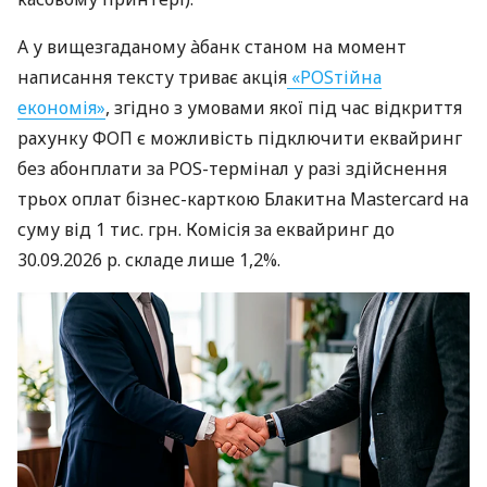
А у вищезгаданому àбанк станом на момент
написання тексту триває акція
«POSтійна
економія»
, згідно з умовами якої під час відкриття
рахунку ФОП є можливість підключити еквайринг
без абонплати за POS-термінал у разі здійснення
трьох оплат бізнес-карткою Блакитна Mastercard на
суму від 1 тис. грн. Комісія за еквайринг до
30.09.2026 р. складе лише 1,2%.