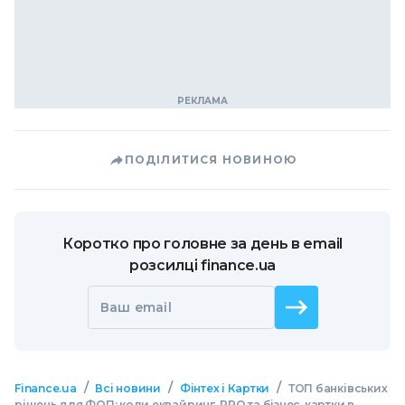
ПОДІЛИТИСЯ НОВИНОЮ
Коротко про головне за день в email
розсилці finance.ua
Ваш email
/
/
/
Finance.ua
Всі новини
Фінтех і Картки
ТОП банківських
рішень для ФОП: коли еквайринг, РРО та бізнес-картки в