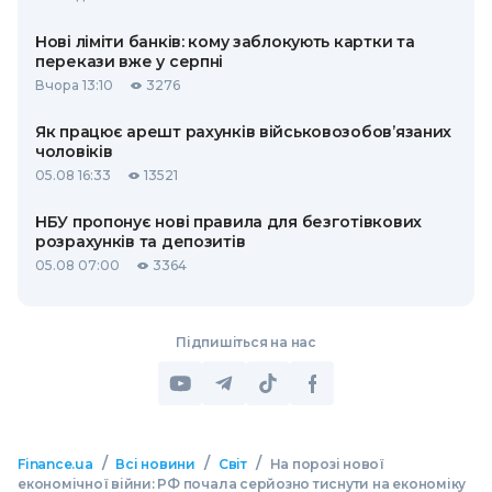
Нові ліміти банків: кому заблокують картки та
перекази вже у серпні
Вчора 13:10
3276
Як працює арешт рахунків військовозобов’язаних
чоловіків
05.08 16:33
13521
НБУ пропонує нові правила для безготівкових
розрахунків та депозитів
05.08 07:00
3364
Підпишіться на нас
/
/
/
Finance.ua
Всі новини
Світ
На порозі нової
економічної війни: РФ почала серйозно тиснути на економіку