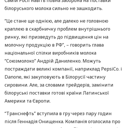
Самій Росії навіть повна заборона на поставки
білоруського молока сильно не зашкодить.
“Це стане ще однією, але далеко не головною
краплею в скарбничку проблем внутрішнього
ринку, які призведуть до підвищення цін на
молочну продукцію в РФ”, – говорить глава
національної спілки виробників молока
“Союзмолоко” Андрій Даниленко. Можуть
постраждати великі компанії, наприклад PepsiCo. і
Danone, які закуповують в Білорусії частину
сировини. Але, за словами трейдерів, замінити
білоруські поставки готові країни Латинської
Америки та Європи.
“Транснефть” вступила в гру через пару годин
після Геннадія Онищенка. Компанія оголосила про