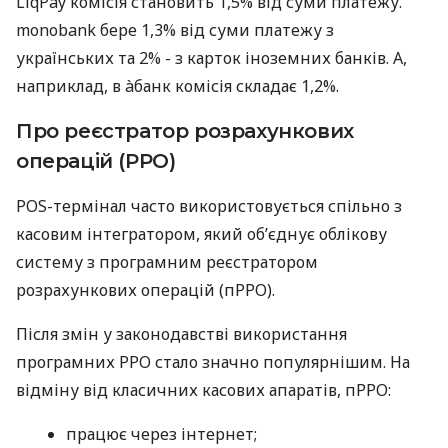
LiqPay комісія становить 1,5% від суми платежу.
monobank бере 1,3% від суми платежу з
українських та 2% - з карток іноземних банків. А,
наприклад, в àбанк комісія складає 1,2%.
Про реєстратор розрахункових
операцій (РРО)
POS-термінал часто використовується спільно з
касовим інтегратором, який об’єднує облікову
систему з програмним реєстратором
розрахункових операцій (пРРО).
Після змін у законодавстві використання
програмних РРО стало значно популярнішим. На
відміну від класичних касових апаратів, пРРО:
працює через інтернет;