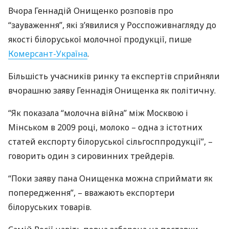
Вчора Геннадій Онищенко розповів про
“зауваження”, які з’явилися у Росспоживнагляду до
якості білоруської молочної продукції, пише
Комерсант-Україна
.
Більшість учасників ринку та експертів сприйняли
вчорашню заяву Геннадія Онищенка як політичну.
“Як показала “молочна війна” між Москвою і
Мінськом в 2009 році, молоко – одна з істотних
статей експорту білоруської сільгосппродукції”, –
говорить один з сировинних трейдерів.
“Поки заяву пана Онищенка можна сприймати як
попередження”, – вважають експортери
білоруських товарів.