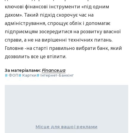
ключові фінансові інструменти «під одним
дахом». Такий підхід скорочує час на
адміністрування, спрощує облік і допомагає
підприємцям зосередитися на розвитку власної
справи, а не на вирішенні технічних питань.
Головне -на старті правильно вибрати банк, який
дозволить все це втілити.
За матеріалами:
Finance.ua
#
ФОП
#
Картки
#
Інтернет-Банкінг
Місце для вашої реклами