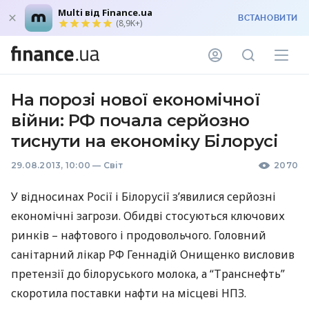
Multi від Finance.ua
ВСТАНОВИТИ
(8,9K+)
На порозі нової економічної
війни: РФ почала серйозно
тиснути на економіку Білорусі
29.08.2013, 10:00
—
Світ
2070
У відносинах Росії і Білорусії з’явилися серйозні
економічні загрози. Обидві стосуються ключових
ринків – нафтового і продовольчого. Головний
санітарний лікар РФ Геннадій Онищенко висловив
претензії до білоруського молока, а “Транснефть”
скоротила поставки нафти на місцеві
НПЗ
.