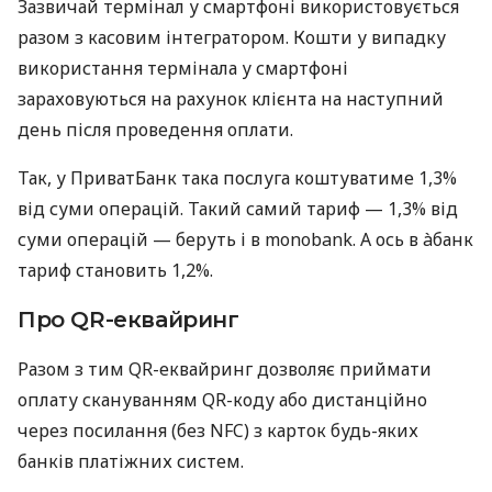
Зазвичай термінал у смартфоні використовується
разом з касовим інтегратором. Кошти у випадку
використання термінала у смартфоні
зараховуються на рахунок клієнта на наступний
день після проведення оплати.
Так, у ПриватБанк така послуга коштуватиме 1,3%
від суми операцій. Такий самий тариф — 1,3% від
суми операцій — беруть і в monobank. А ось в àбанк
тариф становить 1,2%.
Про QR-еквайринг
Разом з тим QR-еквайринг дозволяє приймати
оплату скануванням QR-коду або дистанційно
через посилання (без NFC) з карток будь-яких
банків платіжних систем.