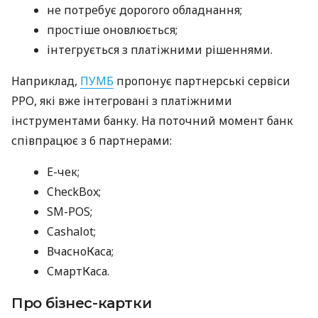
не потребує дорогого обладнання;
простіше оновлюється;
інтегрується з платіжними рішеннями.
Наприклад,
ПУМБ
пропонує партнерські сервіси
РРО, які вже інтегровані з платіжними
інструментами банку. На поточний момент банк
співпрацює з 6 партнерами:
E-чек;
CheckBox;
SM-POS;
Cashalot;
ВчасноКаса;
СмартКаса.
Про бізнес-картки