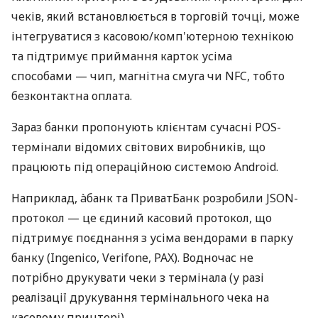
чеків, який встановлюється в торговій точці, може
інтегруватися з касовою/комп'ютерною технікою
та підтримує приймання карток усіма
способами — чип, магнітна смуга чи NFC, тобто
безконтактна оплата.
Зараз банки пропонують клієнтам сучасні POS-
термінали відомих світових виробників, що
працюють під операційною системою Android.
Наприклад, àбанк та ПриватБанк розробили JSON-
протокол — це єдиний касовий протокол, що
підтримує поєднання з усіма вендорами в парку
банку (Ingenico, Verifone, PAX). Водночас не
потрібно друкувати чеки з термінала (у разі
реалізації друкування термінального чека на
касовому принтері).