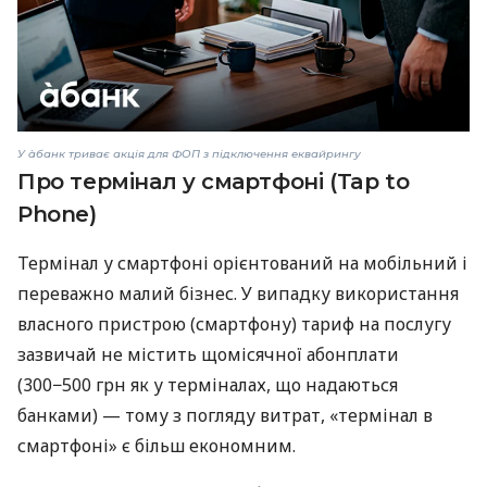
У àбанк триває акція для ФОП з підключення еквайрингу
Про термінал у смартфоні (Tap to
Phone)
Термінал у смартфоні орієнтований на мобільний і
переважно малий бізнес. У випадку використання
власного пристрою (смартфону) тариф на послугу
зазвичай не містить щомісячної абонплати
(300−500 грн як у терміналах, що надаються
банками) — тому з погляду витрат, «термінал в
смартфоні» є більш економним.