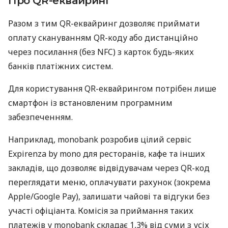
Про QR-еквайринг
Разом з тим QR-еквайринг дозволяє приймати
оплату скануванням QR-коду або дистанційно
через посилання (без NFC) з карток будь-яких
банків платіжних систем.
Для користування QR-еквайрингом потрібен лише
смартфон із встановленим програмним
забезпеченням.
Наприклад, monobank розробив цілий сервіс
Expirenza by mono для ресторанів, кафе та інших
закладів, що дозволяє відвідувачам через QR-код
переглядати меню, оплачувати рахунок (зокрема
Apple/Google Pay), залишати чайові та відгуки без
участі офіціанта. Комісія за приймання таких
платежів у monobank складає 1,3% від суми з усіх