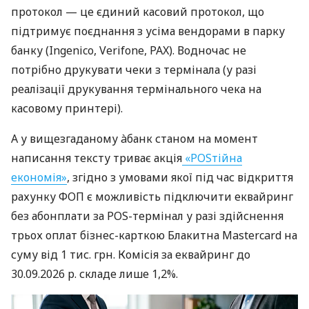
протокол — це єдиний касовий протокол, що
підтримує поєднання з усіма вендорами в парку
банку (Ingenico, Verifone, PAX). Водночас не
потрібно друкувати чеки з термінала (у разі
реалізації друкування термінального чека на
касовому принтері).
А у вищезгаданому àбанк станом на момент
написання тексту триває акція
«POSтійна
економія»
, згідно з умовами якої під час відкриття
рахунку ФОП є можливість підключити еквайринг
без абонплати за POS-термінал у разі здійснення
трьох оплат бізнес-карткою Блакитна Mastercard на
суму від 1 тис. грн. Комісія за еквайринг до
30.09.2026 р. складе лише 1,2%.