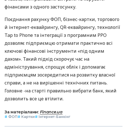
фінансами з одного застосунку.
Поєднання рахунку ФОП, бізнес-картки, торгового
й інтернет-еквайрингу, QR-еквайрингу, технології
Tap to Phone та інтеграції з програмним РРО
дозволяє підприємцю отримати практично всі
ключові фінансові інструменти «під одним
дахом». Такий підхід скорочує час на
адміністрування, спрощує облік і допомагає
підприємцям зосередитися на розвитку власної
справи, а не на вирішенні технічних питань.
Головне -на старті правильно вибрати банк, який
дозволить все це втілити.
За матеріалами:
Finance.ua
#
ФОП
#
Картки
#
Інтернет-Банкінг