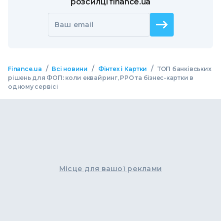
розсилці finance.ua
Ваш email
/
/
/
Finance.ua
Всі новини
Фінтех і Картки
ТОП банківських
рішень для ФОП: коли еквайринг, РРО та бізнес-картки в
одному сервісі
Місце для вашої реклами