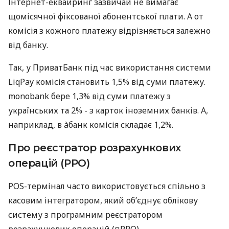
Інтернет-еквайринг зазвичай не вимагає
щомісячної фіксованої абонентської плати. А от
комісія з кожного платежу відрізняється залежно
від банку.
Так, у ПриватБанк під час використання системи
LiqPay комісія становить 1,5% від суми платежу.
monobank бере 1,3% від суми платежу з
українських та 2% - з карток іноземних банків. А,
наприклад, в àбанк комісія складає 1,2%.
Про реєстратор розрахункових
операцій (РРО)
POS-термінал часто використовується спільно з
касовим інтегратором, який об’єднує облікову
систему з програмним реєстратором
розрахункових операцій (пРРО).