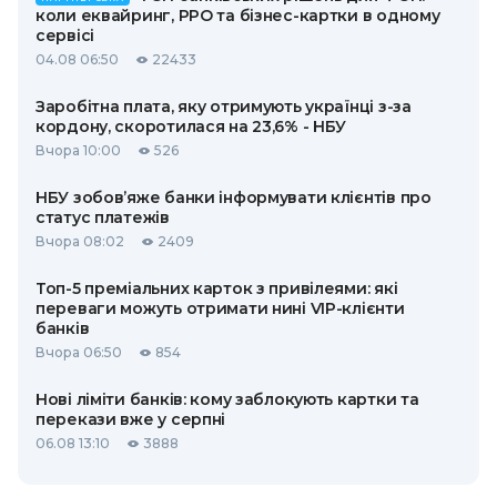
коли еквайринг, РРО та бізнес-картки в одному
сервісі
04.08 06:50
22433
Заробітна плата, яку отримують українці з-за
кордону, скоротилася на 23,6% - НБУ
Вчора 10:00
526
НБУ зобов’яже банки інформувати клієнтів про
статус платежів
Вчора 08:02
2409
Топ-5 преміальних карток з привілеями: які
переваги можуть отримати нині VIP-клієнти
банків
Вчора 06:50
854
Нові ліміти банків: кому заблокують картки та
перекази вже у серпні
06.08 13:10
3888