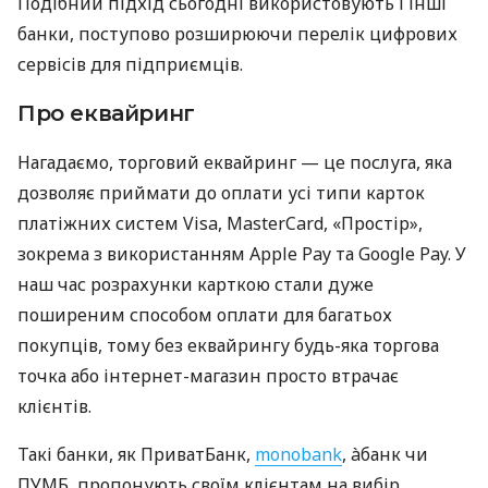
Подібний підхід сьогодні використовують і інші
банки, поступово розширюючи перелік цифрових
сервісів для підприємців.
Про еквайринг
Нагадаємо, торговий еквайринг — це послуга, яка
дозволяє приймати до оплати усі типи карток
платіжних систем Visa, MasterCard, «Простір»,
зокрема з використанням Apple Pay та Google Pay. У
наш час розрахунки карткою стали дуже
поширеним способом оплати для багатьох
покупців, тому без еквайрингу будь-яка торгова
точка або інтернет-магазин просто втрачає
клієнтів.
Такі банки, як ПриватБанк,
monobank
, àбанк чи
ПУМБ, пропонують своїм клієнтам на вибір