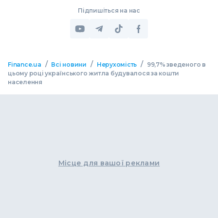
Підпишіться на нас
/
/
/
Finance.ua
Всі новини
Нерухомість
99,7% зведеного в
цьому році українського житла будувалося за кошти
населення
Місце для вашої реклами