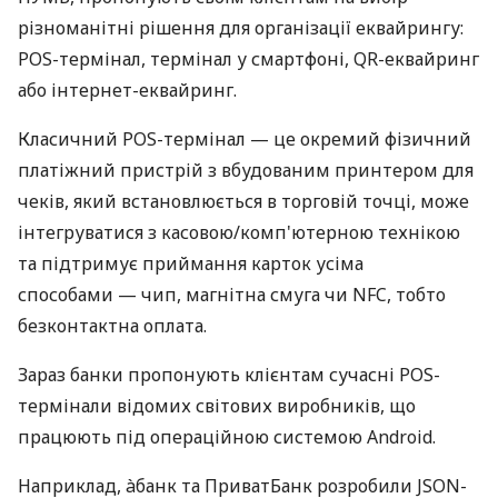
різноманітні рішення для організації еквайрингу:
POS-термінал, термінал у смартфоні, QR-еквайринг
або інтернет-еквайринг.
Класичний POS-термінал — це окремий фізичний
платіжний пристрій з вбудованим принтером для
чеків, який встановлюється в торговій точці, може
інтегруватися з касовою/комп'ютерною технікою
та підтримує приймання карток усіма
способами — чип, магнітна смуга чи NFC, тобто
безконтактна оплата.
Зараз банки пропонують клієнтам сучасні POS-
термінали відомих світових виробників, що
працюють під операційною системою Android.
Наприклад, àбанк та ПриватБанк розробили JSON-